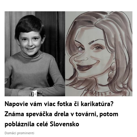
Napovie vám viac fotka či karikatúra?
Známa speváčka drela v továrni, potom
pobláznila celé Slovensko
Domáci prominenti