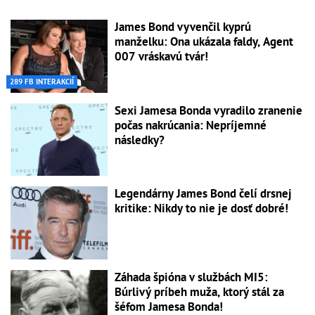
James Bond vyvenčil kyprú
manželku: Ona ukázala faldy, Agent
007 vráskavú tvár!
289 FB INTERAKCIÍ
Sexi Jamesa Bonda vyradilo zranenie
počas nakrúcania: Nepríjemné
následky?
Legendárny James Bond čelí drsnej
kritike: Nikdy to nie je dosť dobré!
Záhada špióna v službách MI5:
Búrlivý príbeh muža, ktorý stál za
šéfom Jamesa Bonda!