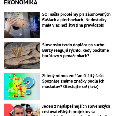
EKONOMIKA
SOI našla problémy pri zálohovaných
fľašiach a plechovkách: Nedostatky
mala viac než štvrtina prevádzok!
Slovensko tvrdo dopláca na sucho:
Burzy reagujú rýchlo, kedy pocítime
horúčavy v peňaženkách?
Zelený mimozemšťan či žltý šašo:
Spoznáte známe značky podľa ich
maskotov? Otestujte sa! (kvíz)
Jeden z najúspešnejších slovenských
cestovateľských projektov sa