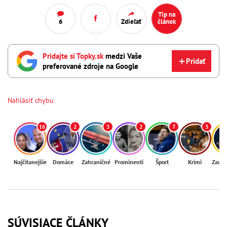
Tip na
6
Zdieľať
článok
Pridajte si Topky.sk
medzi Vaše
Pridať
preferované zdroje na Google
Nahlásiť chybu
16
2
3
2
7
3
Najčítanejšie
Domáce
Zahraničné
Prominenti
Šport
Krimi
Zaují
SÚVISIACE ČLÁNKY