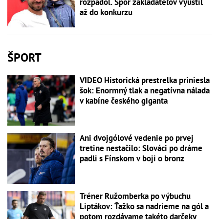
rozpadol. Spor zakladateľov vyústil
až do konkurzu
ŠPORT
VIDEO Historická prestrelka priniesla
šok: Enormný tlak a negatívna nálada
v kabíne českého giganta
Ani dvojgólové vedenie po prvej
tretine nestačilo: Slováci po dráme
padli s Fínskom v boji o bronz
Tréner Ružomberka po výbuchu
Liptákov: Ťažko sa nadrieme na gól a
potom rozdávame takéto darčeky