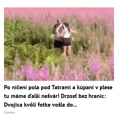
Po ničení pola pod Tatrami a kúpaní v plese
tu máme ďalší nešvár! Drzosť bez hraníc:
Dvojica kvôli fotke vošla do...
Domáce