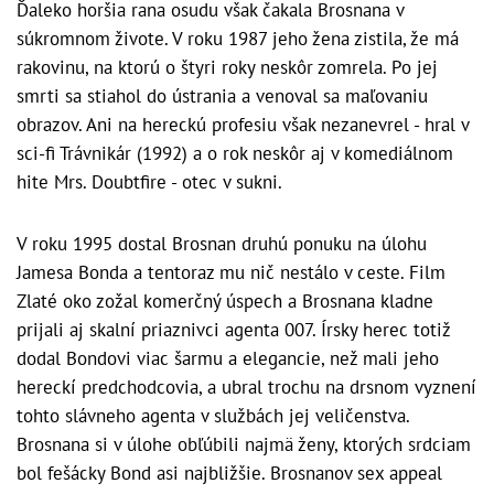
Ďaleko horšia rana osudu však čakala Brosnana v
súkromnom živote. V roku 1987 jeho žena zistila, že má
rakovinu, na ktorú o štyri roky neskôr zomrela. Po jej
smrti sa stiahol do ústrania a venoval sa maľovaniu
obrazov. Ani na hereckú profesiu však nezanevrel - hral v
sci-fi Trávnikár (1992) a o rok neskôr aj v komediálnom
hite Mrs. Doubtfire - otec v sukni.
V roku 1995 dostal Brosnan druhú ponuku na úlohu
Jamesa Bonda a tentoraz mu nič nestálo v ceste. Film
Zlaté oko zožal komerčný úspech a Brosnana kladne
prijali aj skalní priaznivci agenta 007. Írsky herec totiž
dodal Bondovi viac šarmu a elegancie, než mali jeho
hereckí predchodcovia, a ubral trochu na drsnom vyznení
tohto slávneho agenta v službách jej veličenstva.
Brosnana si v úlohe obľúbili najmä ženy, ktorých srdciam
bol fešácky Bond asi najbližšie. Brosnanov sex appeal