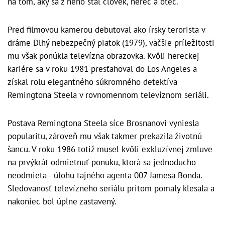
na tom, aký sa z neho stal človek, herec a otec.
Pred filmovou kamerou debutoval ako írsky terorista v
dráme Dlhý nebezpečný piatok (1979), väčšie príležitosti
mu však ponúkla televízna obrazovka. Kvôli hereckej
kariére sa v roku 1981 presťahoval do Los Angeles a
získal rolu elegantného súkromného detektíva
Remingtona Steela v rovnomennom televíznom seriáli.
Postava Remingtona Steela síce Brosnanovi vyniesla
popularitu, zároveň mu však takmer prekazila životnú
šancu. V roku 1986 totiž musel kvôli exkluzívnej zmluve
na prvýkrát odmietnuť ponuku, ktorá sa jednoducho
neodmieta - úlohu tajného agenta 007 Jamesa Bonda.
Sledovanosť televízneho seriálu pritom pomaly klesala a
nakoniec bol úplne zastavený.