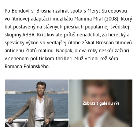
Po Bondovi si Brosnan zahral spolu s Meryl Streepovou
vo filmovej adaptácii muzikálu Mamma Mia! (2008), ktorý
bol postavený na slávnych piesňach populárnej švédskej
skupiny ABBA. Kritikov ale príliš nenadchol, za herecký a
spevácky výkon vo vedľajšej úlohe získal Brosnan filmovú
anticenu Zlatú malinu. Naopak, o dva roky neskôr zažiaril
v cenenom politickom thrilleri Muž v tieni režiséra
Romana Polanského.
Zobraziť galériu
(9)