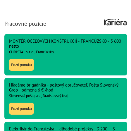
Pracovné pozície
MONTÉR OCEĽOVÝCH KONŠTRUKCIÍ - FRANCÚZSKO - 3 600
netto
CHRISTAL s. r. o., Francúzsko
Pozri ponuku
Hľadáme brigádnika - poštový doručovateľ, Pošta Slovenský
Grob - odmena 6 € /hod
Slovenská pošta, a.s., Bratislavský kraj
Pozri ponuku
Elektrikár do Francúzska – dlhodobé projekty | 3 200 – 3