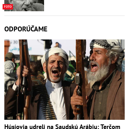
FOTO
ODPORÚČAME
Húsíovia udreli na Saudskú Arábiu: Terčom