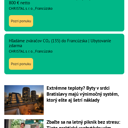
800 € netto
CHRISTAL s. r. o., Francúzsko
Pozri ponuku
Hľadáme zváračov CO₂ (135) do Francúzska | Ubytovanie
zdarma
CHRISTAL s. r. o., Francúzsko
Pozri ponuku
Extrémne teploty? Byty v srdci
Bratislavy majú výnimočný systém,
ktorý ešte aj šetrí náklady
Zbaľte sa na letný piknik bez stresu:
Tieto praktické vychytávky vám