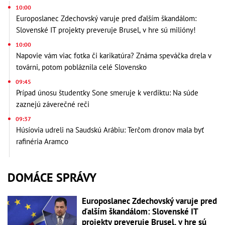
10:00
Europoslanec Zdechovský varuje pred ďalším škandálom:
Slovenské IT projekty preveruje Brusel, v hre sú milióny!
10:00
Napovie vám viac fotka či karikatúra? Známa speváčka drela v
továrni, potom pobláznila celé Slovensko
09:45
Prípad únosu študentky Sone smeruje k verdiktu: Na súde
zaznejú záverečné reči
09:37
Húsíovia udreli na Saudskú Arábiu: Terčom dronov mala byť
rafinéria Aramco
DOMÁCE SPRÁVY
Europoslanec Zdechovský varuje pred
ďalším škandálom: Slovenské IT
projekty preveruje Brusel, v hre sú