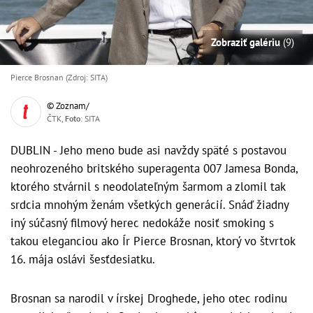
Zobraziť galériu
(9)
Pierce Brosnan (Zdroj: SITA)
© Zoznam/
ČTK,
Foto
: SITA
DUBLIN - Jeho meno bude asi navždy späté s postavou
neohrozeného britského superagenta 007 Jamesa Bonda,
ktorého stvárnil s neodolateľným šarmom a zlomil tak
srdcia mnohým ženám všetkých generácií. Snáď žiadny
iný súčasný filmový herec nedokáže nosiť smoking s
takou eleganciou ako Ír Pierce Brosnan, ktorý vo štvrtok
16. mája oslávi šesťdesiatku.
Brosnan sa narodil v írskej Droghede, jeho otec rodinu