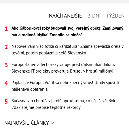
NAJČÍTANEJŠIE
3 DNI
TÝŽDEŇ
Ako Gáboríkovci roky budovali svoj verejný obraz: Zamilovaný
pár a rodinná idylka! Zmenilo sa niečo?
Napovie vám viac fotka či karikatúra? Známa speváčka drela v
továrni, potom pobláznila celé Slovensko
Europoslanec Zdechovský varuje pred ďalším škandálom:
Slovenské IT projekty preveruje Brusel, v hre sú milióny!
Poplach v Európe: Vrátil sa nebezpečný vírus! Úrady spustili
naliehavé opatrenia
Súčasná vlna horúčav je nič oproti tomu, čo nás čaká: Rok
2027 zrejme prepíše teplotné rekordy
NAJNOVŠIE ČLÁNKY