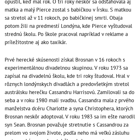
opustil, keď mal rok. O tri roky neskôr sa odsťahovala aj
matka a malý Pierce zostal s babičkou v Írsku. S matkou
sa stretol až v 11 rokoch, po babičkinej smrti. Obaja
potom žili na predmestí Londýna, kde Pierce vyštudoval
strednú školu. Po škole pracoval napríklad v reklame a
príležitostne aj ako taxikár.
Prvé herecké skúsenosti získal Brosnan v 16 rokoch s
experimentálnou divadelnou skupinou. V roku 1973 sa
zapísal na divadelnú školu, kde tri roky študoval. Hral v
rôznych londýnskych divadlách a predovšetkým stretol
austrálsku herečku Cassandru Harrisovú. Zamilovali sa do
seba a v roku 1980 mali svadbu. Cassandra mala z prvého
manželstva dcéru Charlotte a syna Christophera, ktorých
Brosnan neskôr adoptoval. V roku 1983 sa im ešte narodil
syn Sean. Brosnan považuje stretnutie s Cassandrou za
prelom vo svojom živote, podľa neho má veľkú zásluhu