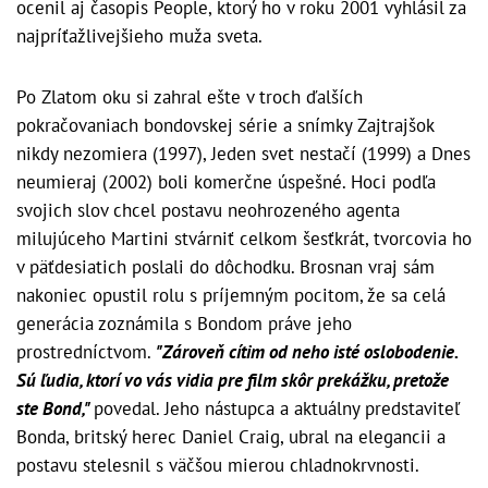
ocenil aj časopis People, ktorý ho v roku 2001 vyhlásil za
najpríťažlivejšieho muža sveta.
Po Zlatom oku si zahral ešte v troch ďalších
pokračovaniach bondovskej série a snímky Zajtrajšok
nikdy nezomiera (1997), Jeden svet nestačí (1999) a Dnes
neumieraj (2002) boli komerčne úspešné. Hoci podľa
svojich slov chcel postavu neohrozeného agenta
milujúceho Martini stvárniť celkom šesťkrát, tvorcovia ho
v päťdesiatich poslali do dôchodku. Brosnan vraj sám
nakoniec opustil rolu s príjemným pocitom, že sa celá
generácia zoznámila s Bondom práve jeho
prostredníctvom.
"Zároveň cítim od neho isté oslobodenie.
Sú ľudia, ktorí vo vás vidia pre film skôr prekážku, pretože
ste Bond,"
povedal. Jeho nástupca a aktuálny predstaviteľ
Bonda, britský herec Daniel Craig, ubral na elegancii a
postavu stelesnil s väčšou mierou chladnokrvnosti.