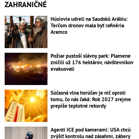
ZAHRANIČNÉ
Húsíovia udreli na Saudskú Arábiu:
Terčom dronov mala byť rafinéria
Aramco
Požiar pustoší slávny park: Plamene
zničili už 176 hektárov, návštevníkov
evakuovali
Súčasná vlna horúčav je nič oproti
tomu, čo nás čaká: Rok 2027 zrejme
prepíše teplotné rekordy
Agenti ICE pod kamerami: USA chcú
zvýšiť kontrolu nad zásahmi, zábery