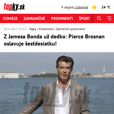
24 °C
9. august
,
Ľubomíra
DOMÁCE
ZAHRANIČNÉ
PROMINENTI
ŠPORT
ZAUJÍMAV
14.5.2013 13:53
Topky
Prominenti
Zahraniční prominenti
Z Jamesa Bonda už dedko: Pierce Brosnan
oslavuje šesťdesiatku!