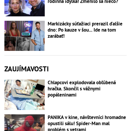
rodinná idylka! Zmenilo sa niečo?
Markizácky súťažiaci prerazil ďalšie
dno: Po kauze v šou... Ide na tom
zarábať!
ZAUJÍMAVOSTI
Chlapcovi explodovala obľúbená
hračka. Skončil s vážnymi
popáleninami
PANIKA v kine, návštevníci hromadne
opustili sálu! Spider-Man mal
problém s vetrami