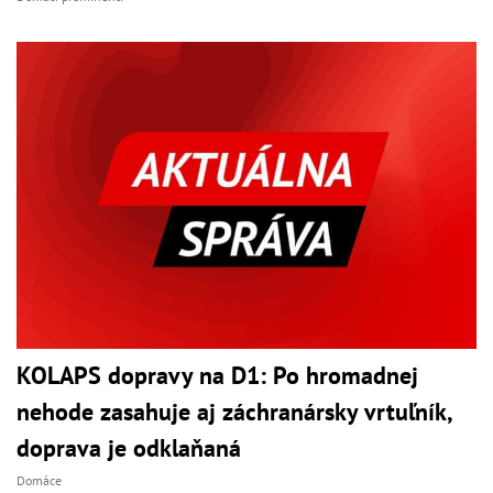
KOLAPS dopravy na D1: Po hromadnej
nehode zasahuje aj záchranársky vrtuľník,
doprava je odklaňaná
Domáce