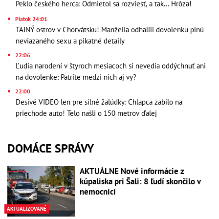
Peklo českého herca: Odmietol sa rozviesť, a tak... Hrôza!
Piatok 24:01
TAJNÝ ostrov v Chorvátsku! Manželia odhalili dovolenku plnú
neviazaného sexu a pikatné detaily
22:06
Ľudia narodení v štyroch mesiacoch si nevedia oddýchnuť ani
na dovolenke: Patríte medzi nich aj vy?
22:00
Desivé VIDEO len pre silné žalúdky: Chlapca zabilo na
priechode auto! Telo našli o 150 metrov ďalej
DOMÁCE SPRÁVY
AKTUÁLNE Nové informácie z
kúpaliska pri Šali: 8 ľudí skončilo v
nemocnici
AKTUALIZOVANÉ