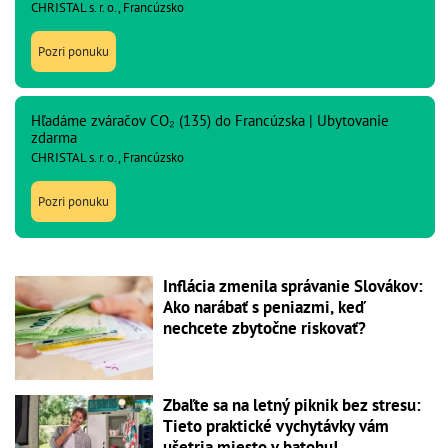
CHRISTAL s. r. o., Francúzsko
Pozri ponuku
Hľadáme zváračov CO₂ (135) do Francúzska | Ubytovanie
zdarma
CHRISTAL s. r. o., Francúzsko
Pozri ponuku
Inflácia zmenila správanie Slovákov:
Ako narábať s peniazmi, keď
nechcete zbytočne riskovať?
Zbaľte sa na letný piknik bez stresu:
Tieto praktické vychytávky vám
ušetria miesto v batohu!