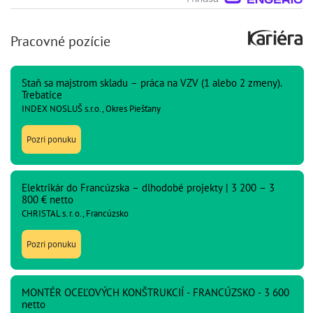
Pracovné pozície
Staň sa majstrom skladu – práca na VZV (1 alebo 2 zmeny).
Trebatice
INDEX NOSLUŠ s.r.o., Okres Piešťany
Pozri ponuku
Elektrikár do Francúzska – dlhodobé projekty | 3 200 – 3
800 € netto
CHRISTAL s. r. o., Francúzsko
Pozri ponuku
MONTÉR OCEĽOVÝCH KONŠTRUKCIÍ - FRANCÚZSKO - 3 600
netto