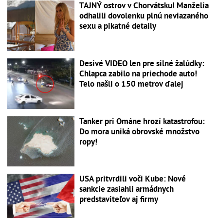
TAJNÝ ostrov v Chorvátsku! Manželia
odhalili dovolenku plnú neviazaného
sexu a pikatné detaily
Desivé VIDEO len pre silné žalúdky:
Chlapca zabilo na priechode auto!
Telo našli o 150 metrov ďalej
Tanker pri Ománe hrozí katastrofou:
Do mora uniká obrovské množstvo
ropy!
USA pritvrdili voči Kube: Nové
sankcie zasiahli armádnych
predstaviteľov aj firmy