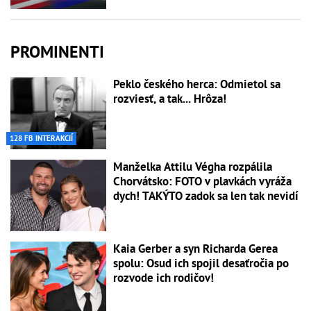
PROMINENTI
Peklo českého herca: Odmietol sa
rozviesť, a tak... Hrôza!
128 FB INTERAKCIÍ
Manželka Attilu Végha rozpálila
Chorvátsko: FOTO v plavkách vyráža
dych! TAKÝTO zadok sa len tak nevidí
Kaia Gerber a syn Richarda Gerea
spolu: Osud ich spojil desaťročia po
rozvode ich rodičov!