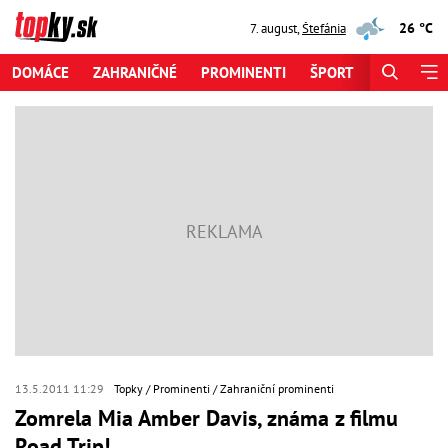
26 °C
7. august
,
Štefánia
DOMÁCE
ZAHRANIČNÉ
PROMINENTI
ŠPORT
ZAUJÍMAV
13.5.2011 11:29
Topky
Prominenti
Zahraniční prominenti
Zomrela Mia Amber Davis, známa z filmu
Road Trip!