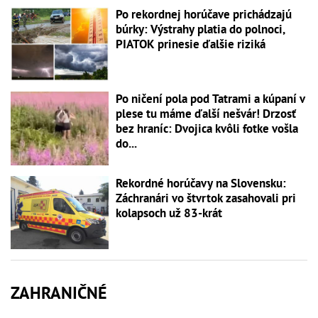
Po rekordnej horúčave prichádzajú
búrky: Výstrahy platia do polnoci,
PIATOK prinesie ďalšie riziká
Po ničení pola pod Tatrami a kúpaní v
plese tu máme ďalší nešvár! Drzosť
bez hraníc: Dvojica kvôli fotke vošla
do...
Rekordné horúčavy na Slovensku:
Záchranári vo štvrtok zasahovali pri
kolapsoch už 83-krát
ZAHRANIČNÉ