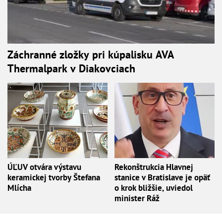
Záchranné zložky pri kúpalisku AVA
Thermalpark v Diakovciach
ÚĽUV otvára výstavu
Rekonštrukcia Hlavnej
keramickej tvorby Štefana
stanice v Bratislave je opäť
Mlícha
o krok bližšie, uviedol
minister Ráž