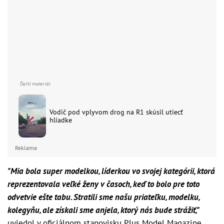
Vodič pod vplyvom drog na R1 skúsil utiecť
hliadke
Reklama
"Mia bola super modelkou, líderkou vo svojej kategórii, ktorá
reprezentovala veľké ženy v časoch, keď to bolo pre toto
odvetvie ešte tabu. Stratili sme našu priateľku, modelku,
kolegyňu, ale získali sme anjela, ktorý nás bude strážiť,"
uviedol v oficiálnom stanovisku Plus Model Magazine,