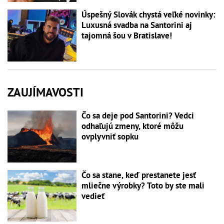
Úspešný Slovák chystá veľké novinky:
Luxusná svadba na Santorini aj
tajomná šou v Bratislave!
ZAUJÍMAVOSTI
Čo sa deje pod Santorini? Vedci
odhaľujú zmeny, ktoré môžu
ovplyvniť sopku
Čo sa stane, keď prestanete jesť
mliečne výrobky? Toto by ste mali
vedieť