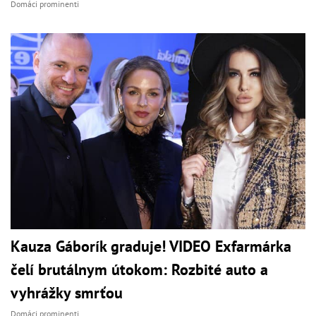
Domáci prominenti
Kauza Gáborík graduje! VIDEO Exfarmárka
čelí brutálnym útokom: Rozbité auto a
vyhrážky smrťou
Domáci prominenti