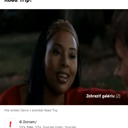
Zobraziť galériu
(2)
Mia Amber Davis v komédii Road Trip
© Zoznam/
SITA,
Foto
: SITA, Youtube;Video: Youtube