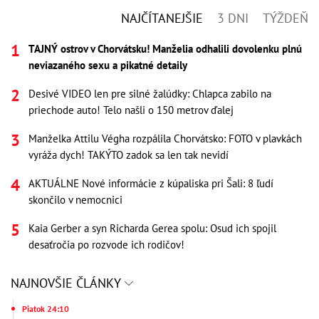
NAJČÍTANEJŠIE
3 DNI
TÝŽDEŇ
TAJNÝ ostrov v Chorvátsku! Manželia odhalili dovolenku plnú
neviazaného sexu a pikatné detaily
Desivé VIDEO len pre silné žalúdky: Chlapca zabilo na
priechode auto! Telo našli o 150 metrov ďalej
Manželka Attilu Végha rozpálila Chorvátsko: FOTO v plavkách
vyráža dych! TAKÝTO zadok sa len tak nevidí
AKTUÁLNE Nové informácie z kúpaliska pri Šali: 8 ľudí
skončilo v nemocnici
Kaia Gerber a syn Richarda Gerea spolu: Osud ich spojil
desaťročia po rozvode ich rodičov!
NAJNOVŠIE ČLÁNKY
Piatok 24:10