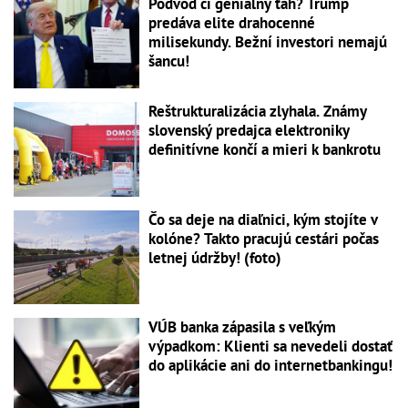
Podvod či geniálny ťah? Trump
predáva elite drahocenné
milisekundy. Bežní investori nemajú
šancu!
Reštrukturalizácia zlyhala. Známy
slovenský predajca elektroniky
definitívne končí a mieri k bankrotu
Čo sa deje na diaľnici, kým stojíte v
kolóne? Takto pracujú cestári počas
letnej údržby! (foto)
VÚB banka zápasila s veľkým
výpadkom: Klienti sa nevedeli dostať
do aplikácie ani do internetbankingu!