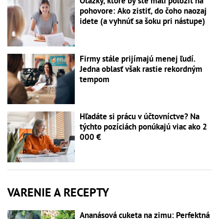
Otázky, ktoré by ste mali položiť na
pohovore: Ako zistiť, do čoho naozaj
idete (a vyhnúť sa šoku pri nástupe)
Firmy stále prijímajú menej ľudí.
Jedna oblasť však rastie rekordným
tempom
Hľadáte si prácu v účtovníctve? Na
týchto pozíciách ponúkajú viac ako 2
000 €
VARENIE A RECEPTY
Ananásová cuketa na zimu: Perfektná