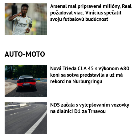
Arsenal mal pripravené milióny, Real
požadoval viac: Vinícius spečatil
svoju futbalovú budúcnosť
AUTO-MOTO
Nová Trieda CLA 45 s výkonom 680
koní sa sotva predstavila a už má
rekord na Nurburgringu
NDS začala s vylepšovaním vozovky
na diaľnici D1 za Trnavou