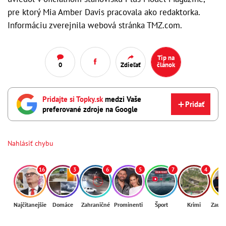
pre ktorý Mia Amber Davis pracovala ako redaktorka.
Informáciu zverejnila webová stránka TMZ.com.
Tip na
0
Zdieľať
článok
Pridajte si Topky.sk
medzi Vaše
Pridať
preferované zdroje na Google
Nahlásiť chybu
16
3
6
5
7
4
Najčítanejšie
Domáce
Zahraničné
Prominenti
Šport
Krimi
Zaují