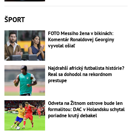
ŠPORT
FOTO Messiho žena v bikinách:
Komentár Ronaldovej Georginy
vyvolal ošiaľ
Najdrahší africký futbalista histórie?
Real sa dohodol na rekordnom
prestupe
Odveta na Žitnom ostrove bude len
formalitou: DAC v Holandsku schytal
poriadne krutý debakel