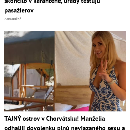
skončilo v karanténe, úrady testujú
pasažierov
Zahraničné
TAJNÝ ostrov v Chorvátsku! Manželia
odhalili dovolenku plnú neviazaného sexu a