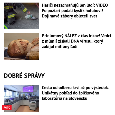
Hasiči nezachraňujú len ľudí: VIDEO
Po požiari podali kyslík holubovi!
Dojímavé zábery obleteli svet
Prielomový NÁLEZ z čias Inkov! Vedci
z múmií získali DNA vírusu, ktorý
zabíjal milióny ľudí
DOBRÉ SPRÁVY
Cesta od odberu krvi až po výsledok:
Unikátny pohľad do špičkového
laboratória na Slovensku
FOTO