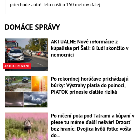
priechode auto! Telo našli o 150 metrov ďalej
DOMÁCE SPRÁVY
AKTUÁLNE Nové informácie z
kúpaliska pri Šali: 8 ľudí skončilo v
nemocnici
AKTUALIZOVANÉ
Po rekordnej horúčave prichádzajú
búrky: Výstrahy platia do polnoci,
PIATOK prinesie ďalšie riziká
Po ničení pola pod Tatrami a kúpaní v
plese tu máme ďalší nešvár! Drzosť
bez hraníc: Dvojica kvôli fotke vošla
do...