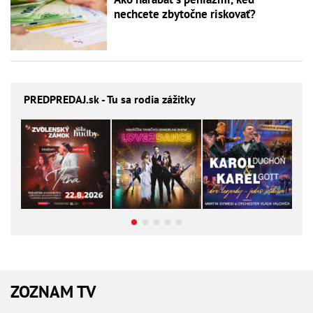
nechcete zbytočne riskovať?
PREDPREDAJ
.sk - Tu sa rodia zážitky
ZOZNAM TV