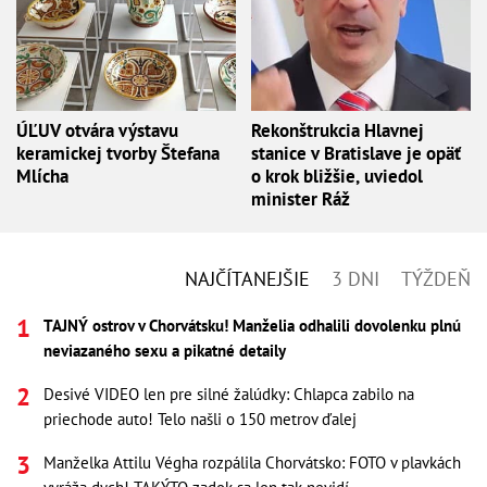
ÚĽUV otvára výstavu
Rekonštrukcia Hlavnej
keramickej tvorby Štefana
stanice v Bratislave je opäť
Mlícha
o krok bližšie, uviedol
minister Ráž
NAJČÍTANEJŠIE
3 DNI
TÝŽDEŇ
TAJNÝ ostrov v Chorvátsku! Manželia odhalili dovolenku plnú
neviazaného sexu a pikatné detaily
Desivé VIDEO len pre silné žalúdky: Chlapca zabilo na
priechode auto! Telo našli o 150 metrov ďalej
Manželka Attilu Végha rozpálila Chorvátsko: FOTO v plavkách