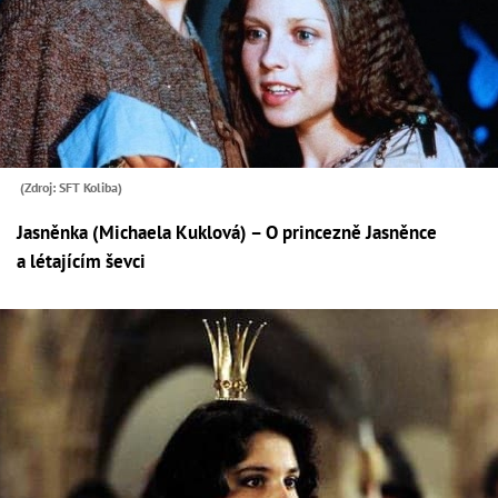
(Zdroj: SFT Koliba)
Jasněnka (Michaela Kuklová) – O princezně Jasněnce
a létajícím ševci