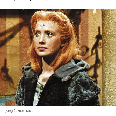
(Zdroj: ČS státní film)