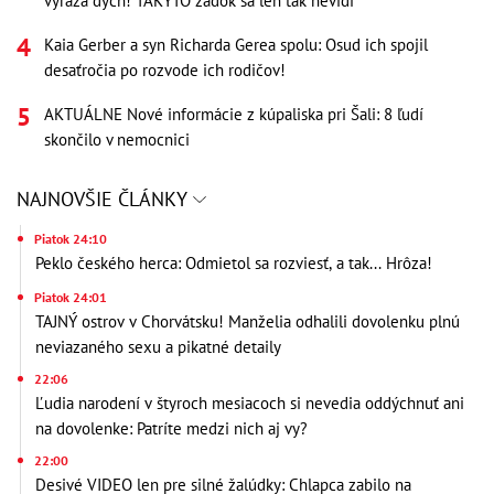
vyráža dych! TAKÝTO zadok sa len tak nevidí
Kaia Gerber a syn Richarda Gerea spolu: Osud ich spojil
desaťročia po rozvode ich rodičov!
AKTUÁLNE Nové informácie z kúpaliska pri Šali: 8 ľudí
skončilo v nemocnici
NAJNOVŠIE ČLÁNKY
Piatok 24:10
Peklo českého herca: Odmietol sa rozviesť, a tak... Hrôza!
Piatok 24:01
TAJNÝ ostrov v Chorvátsku! Manželia odhalili dovolenku plnú
neviazaného sexu a pikatné detaily
22:06
Ľudia narodení v štyroch mesiacoch si nevedia oddýchnuť ani
na dovolenke: Patríte medzi nich aj vy?
22:00
Desivé VIDEO len pre silné žalúdky: Chlapca zabilo na