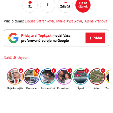
Tip na
31
Zdieľať
článok
Viac o téme:
Libuše Šafránková
,
Marie Kyselková
,
Alena Vránová
Pridajte si Topky.sk
medzi Vaše
Pridať
preferované zdroje na Google
Nahlásiť chybu
16
3
6
5
7
4
Najčítanejšie
Domáce
Zahraničné
Prominenti
Šport
Krimi
Zaují