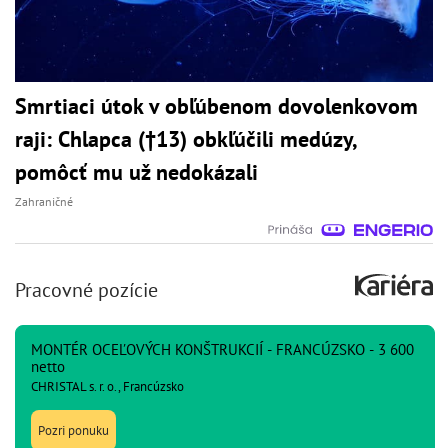
Smrtiaci útok v obľúbenom dovolenkovom
raji: Chlapca (†13) obkľúčili medúzy,
pomôcť mu už nedokázali
Zahraničné
Pracovné pozície
MONTÉR OCEĽOVÝCH KONŠTRUKCIÍ - FRANCÚZSKO - 3 600
netto
CHRISTAL s. r. o., Francúzsko
Pozri ponuku