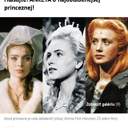
princeznej!
Zobraziť galériu
(9)
Ktorá princezná je vaša obľúbená? (Zdroj: Omnia Film München, ČS státní film)