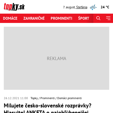
24 °C
7. august
,
Štefánia
DOMÁCE
ZAHRANIČNÉ
PROMINENTI
ŠPORT
ZAUJÍMAV
26.12.2021 11:00
Topky
Prominenti
Domáci prominenti
Milujete česko-slovenské rozprávky?
Hlasujte! ANKETA o najobľúbenejšej