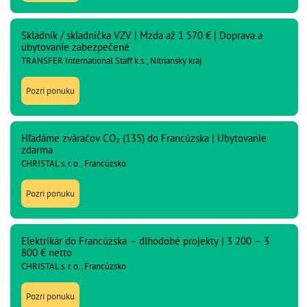
Skladník / skladníčka VZV | Mzda až 1 570 € | Doprava a
ubytovanie zabezpečené
TRANSFER International Staff k.s., Nitriansky kraj
Pozri ponuku
Hľadáme zváračov CO₂ (135) do Francúzska | Ubytovanie
zdarma
CHRISTAL s. r. o., Francúzsko
Pozri ponuku
Elektrikár do Francúzska – dlhodobé projekty | 3 200 – 3
800 € netto
CHRISTAL s. r. o., Francúzsko
Pozri ponuku