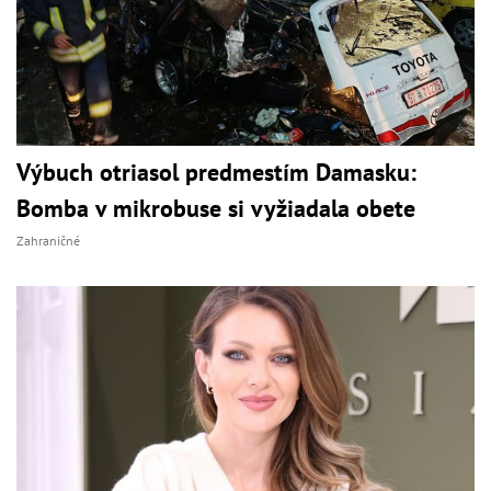
Výbuch otriasol predmestím Damasku:
Bomba v mikrobuse si vyžiadala obete
Zahraničné