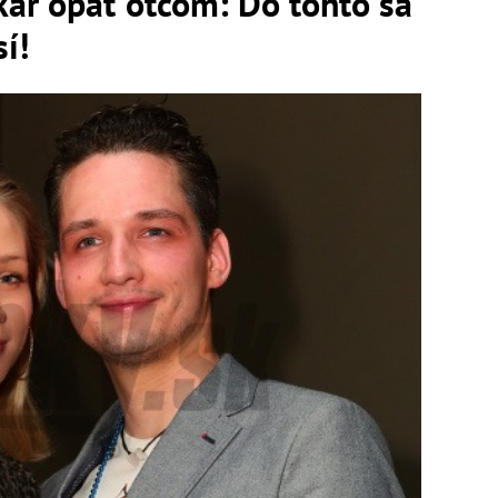
kár opäť otcom: Do tohto sa
í!