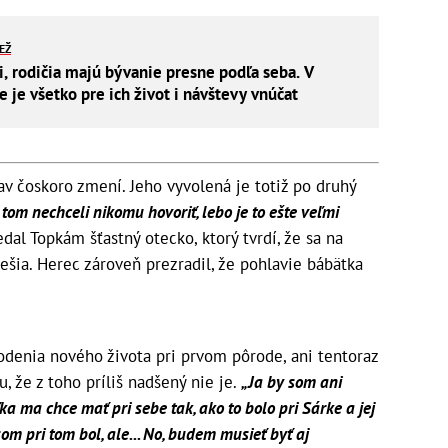
IEŽ
i, rodičia majú bývanie presne podľa seba. V
je všetko pre ich život i návštevy vnúčat
tav čoskoro zmení. Jeho vyvolená je totiž po druhý
tom nechceli nikomu hovoriť, lebo je to ešte veľmi
dal Topkám šťastný otecko, ktorý tvrdí, že sa na
 tešia. Herec zároveň prezradil, že pohlavie bábätka
odenia nového života pri prvom pôrode, ani tentoraz
, že z toho príliš nadšený nie je.
„Ja by som ani
ka ma chce mať pri sebe tak, ako to bolo pri Sárke a jej
om pri tom bol, ale... No, budem musieť byť aj