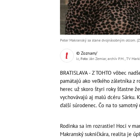
Peter Makranský sa stane dvojnásobným otcom. (Zd
© Zoznam/
lc,
Foto
: Ján Zemiar, archív P.M., TV Mark
BRATISLAVA - Z TOHTO vôbec nadšen
pamätajú ako veľkého záletníka z r
herec už skoro štyri roky šťastne 
vychovávajú aj malú dcéru Sárku. K
ďalší súrodenec. Čo na to samotný
Rodinka sa im rozrastie! Hoci v ma
Makranský sukničkára, realita je úp