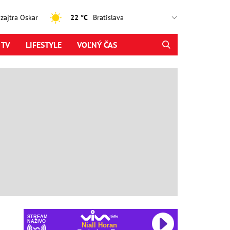
, zajtra Oskar
22 °C
 TV
LIFESTYLE
VOĽNÝ ČAS
STREAM
NAŽIVO
Niall Horan