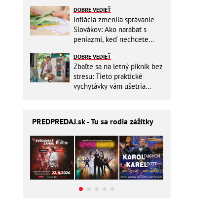
ešte aj šetrí náklady
DOBRE VEDIEŤ
Inflácia zmenila správanie
Slovákov: Ako narábať s
peniazmi, keď nechcete
zbytočne riskovať?
DOBRE VEDIEŤ
Zbaľte sa na letný piknik bez
stresu: Tieto praktické
vychytávky vám ušetria
miesto v batohu!
PREDPREDAJ
.sk - Tu sa rodia zážitky