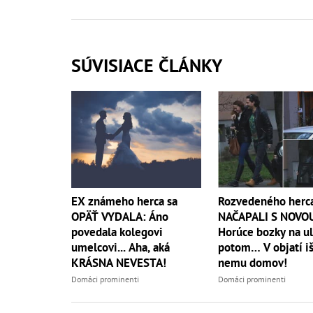
SÚVISIACE ČLÁNKY
Rozvedeného herc
EX známeho herca sa
NAČAPALI S NOVO
OPÄŤ VYDALA: Áno
Horúce bozky na ul
povedala kolegovi
potom… V objatí iš
umelcovi... Aha, aká
nemu domov!
KRÁSNA NEVESTA!
Domáci prominenti
Domáci prominenti