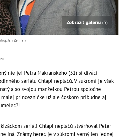
Zobraziť galériu
(5)
roj: Jan Zemiar)
íza
ý nie je! Petra Makranského (31) si diváci
odinného seriálu Chlapi neplačú. V súkromí je však
ženatý a so svojou manželkou Petrou spoločne
 malej princezničke už ale čoskoro pribudne aj
 umelec?!
rkizáckom seriáli Chlapi neplačú stvárňoval Peter
lne iná. Známy herec je v súkromí verný len jednej