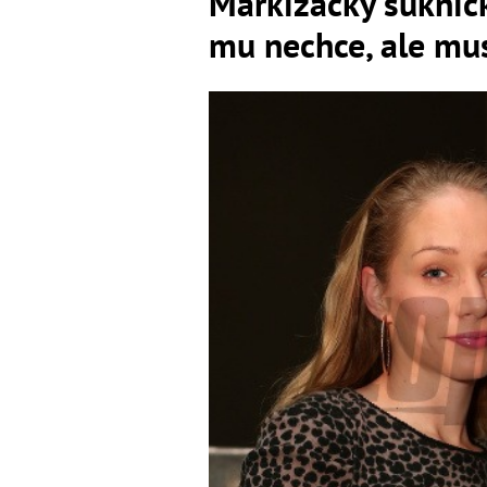
Markizácky suknič
mu nechce, ale mus