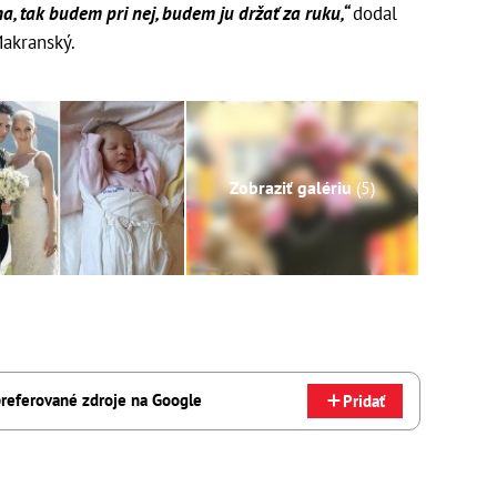
a, tak budem pri nej, budem ju držať za ruku,“
dodal
Makranský.
Zobraziť galériu
(5)
referované zdroje na Google
Pridať