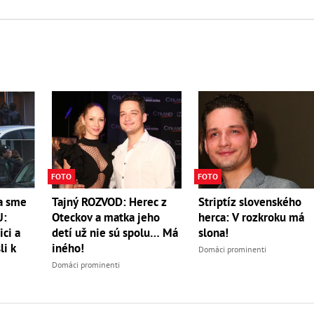
FOTO
FOTO
a sme
Striptíz slovenského
Tajný ROZVOD: Herec z
U:
herca: V rozkroku má
Oteckov a matka jeho
ici a
slona!
detí už nie sú spolu… Má
li k
iného!
Domáci prominenti
Domáci prominenti