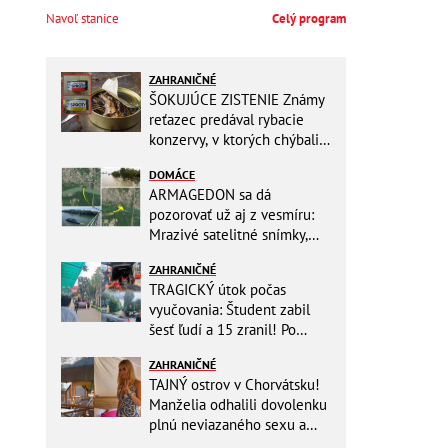
Navoľ stanice
Celý program
ZAHRANIČNÉ
ŠOKUJÚCE ZISTENIE Známy
reťazec predával rybacie
konzervy, v ktorých chýbali
RYBY! Môžete ich mať doma
DOMÁCE
aj vy
ARMAGEDON sa dá
pozorovať už aj z vesmíru:
Mrazivé satelitné snímky,
rozdiel len pár rokov a po
ZAHRANIČNÉ
vode ani stopy!
TRAGICKÝ útok počas
vyučovania: Študent zabil
šesť ľudí a 15 zranil! Po
útoku spáchal samovraždu
ZAHRANIČNÉ
TAJNÝ ostrov v Chorvátsku!
Manželia odhalili dovolenku
plnú neviazaného sexu a
pikatné detaily