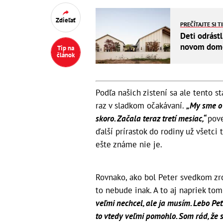
Zdieľať
PREČÍTAJTE SI T
Deti odrástl
novom dome 
Tip na
článok
Podľa našich zistení sa ale tento s
raz v sladkom očakávaní.
„My sme o 
skoro. Začala teraz tretí mesiac,“
pove
ďalší prírastok do rodiny už všetci
ešte známe nie je.
Rovnako, ako bol Peter svedkom zr
to nebude inak. A to aj napriek tomu
veľmi nechcel, ale ja musím. Lebo Peť
to vtedy veľmi pomohlo. Som rád, že s