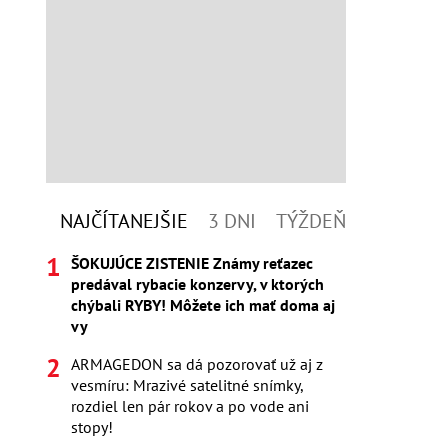
NAJČÍTANEJŠIE
3 DNI
TÝŽDEŇ
ŠOKUJÚCE ZISTENIE Známy reťazec
predával rybacie konzervy, v ktorých
chýbali RYBY! Môžete ich mať doma aj
vy
ARMAGEDON sa dá pozorovať už aj z
vesmíru: Mrazivé satelitné snímky,
rozdiel len pár rokov a po vode ani
stopy!