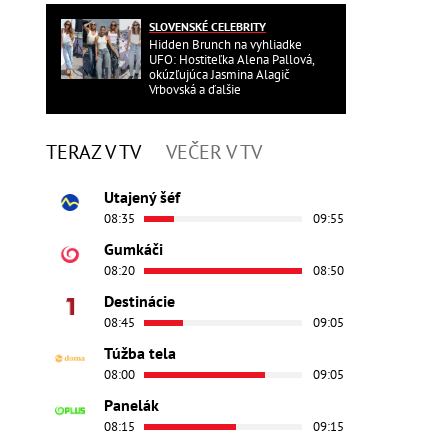
SLOVENSKÉ CELEBRITY
Hidden Brunch na vyhliadke
UFO: Hostiteľka Alena Pallová,
okúzľujúca Jasmina Alagič
Vrbovská a ďalšie
TERAZ V TV
VEČER V TV
Utajený šéf
08:35
09:55
Gumkáči
08:20
08:50
Destinácie
08:45
09:05
Túžba tela
08:00
09:05
Panelák
08:15
09:15