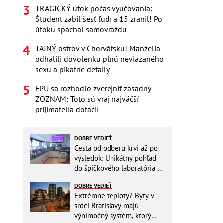
TRAGICKÝ útok počas vyučovania:
Študent zabil šesť ľudí a 15 zranil! Po
útoku spáchal samovraždu
TAJNÝ ostrov v Chorvátsku! Manželia
odhalili dovolenku plnú neviazaného
sexu a pikatné detaily
FPU sa rozhodlo zverejniť zásadný
ZOZNAM: Toto sú vraj najväčší
prijímatelia dotácií
DOBRE VEDIEŤ
Cesta od odberu krvi až po
výsledok: Unikátny pohľad
do špičkového laboratória na
Slovensku
DOBRE VEDIEŤ
Extrémne teploty? Byty v
srdci Bratislavy majú
výnimočný systém, ktorý