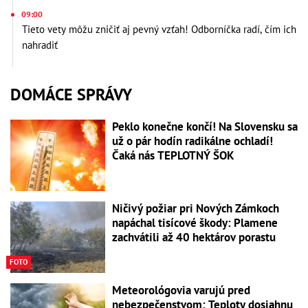
09:00
Tieto vety môžu zničiť aj pevný vzťah! Odborníčka radí, čím ich
nahradiť
DOMÁCE SPRÁVY
Peklo konečne končí! Na Slovensku sa
už o pár hodín radikálne ochladí!
Čaká nás TEPLOTNÝ ŠOK
Ničivý požiar pri Nových Zámkoch
napáchal tisícové škody: Plamene
zachvátili až 40 hektárov porastu
FOTO
Meteorológovia varujú pred
nebezpečenstvom: Teploty dosiahnu