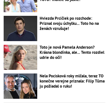
Hviezda Prcičiek po rozchode:
Priznal svoju úchylku... Toto ho na
ženách vzrušuje!
Toto je nová Pamela Anderson?
Krásna blondínka, ale... Tento rozdiel
udrie do očí!
Nela Pocisková roky mlčala, teraz TO
konečne verejne priznala: Filip Tůma
ju požiadal o ruku!