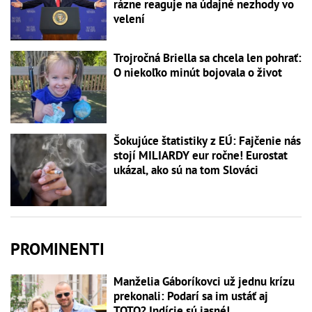
rázne reaguje na údajné nezhody vo
velení
Trojročná Briella sa chcela len pohrať:
O niekoľko minút bojovala o život
Šokujúce štatistiky z EÚ: Fajčenie nás
stojí MILIARDY eur ročne! Eurostat
ukázal, ako sú na tom Slováci
PROMINENTI
Manželia Gáboríkovci už jednu krízu
prekonali: Podarí sa im ustáť aj
TOTO? Indície sú jasné!