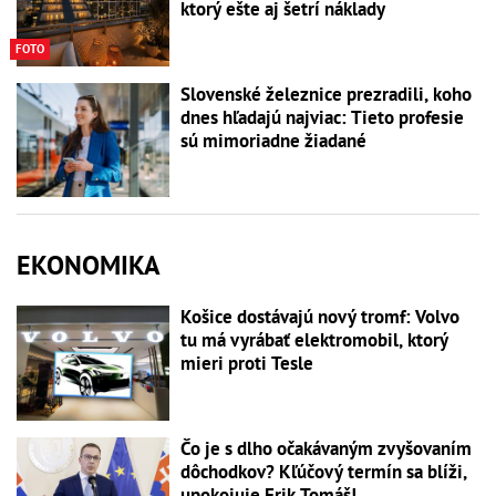
ktorý ešte aj šetrí náklady
FOTO
Slovenské železnice prezradili, koho
dnes hľadajú najviac: Tieto profesie
sú mimoriadne žiadané
EKONOMIKA
Košice dostávajú nový tromf: Volvo
tu má vyrábať elektromobil, ktorý
mieri proti Tesle
Čo je s dlho očakávaným zvyšovaním
dôchodkov? Kľúčový termín sa blíži,
upokojuje Erik Tomáš!