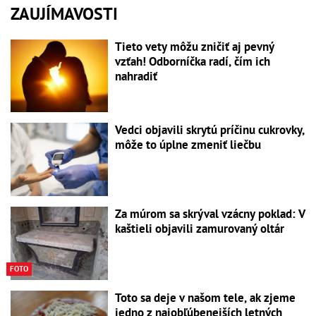
ZAUJÍMAVOSTI
Tieto vety môžu zničiť aj pevný
vzťah! Odborníčka radí, čím ich
nahradiť
Vedci objavili skrytú príčinu cukrovky,
môže to úplne zmeniť liečbu
Za múrom sa skrýval vzácny poklad: V
kaštieli objavili zamurovaný oltár
FOTO
Toto sa deje v našom tele, ak zjeme
jedno z najobľúbenejších letných