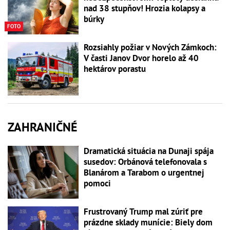
nad 38 stupňov! Hrozia kolapsy a
búrky
FOTO
Rozsiahly požiar v Nových Zámkoch:
V časti Janov Dvor horelo až 40
hektárov porastu
ZAHRANIČNÉ
Dramatická situácia na Dunaji spája
susedov: Orbánová telefonovala s
Blanárom a Tarabom o urgentnej
pomoci
Frustrovaný Trump mal zúriť pre
prázdne sklady munície: Biely dom