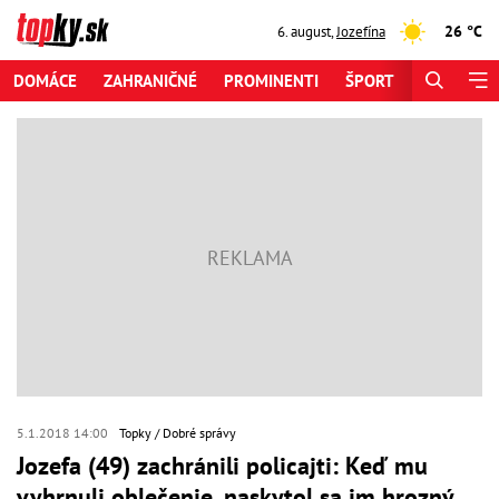
26 °C
6. august
,
Jozefína
DOMÁCE
ZAHRANIČNÉ
PROMINENTI
ŠPORT
ZAUJÍMAV
5.1.2018 14:00
Topky
Dobré správy
Jozefa (49) zachránili policajti: Keď mu
vyhrnuli oblečenie, naskytol sa im hrozný