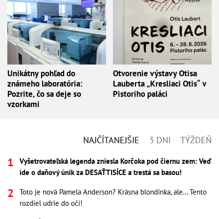
Unikátny pohľad do
Otvorenie výstavy Otisa
známeho laboratória:
Lauberta „Kresliaci Otis“ v
Pozrite, čo sa deje so
Pistoriho paláci
vzorkami
NAJČÍTANEJŠIE
3 DNI
TÝŽDEŇ
Vyšetrovateľská legenda zniesla Korčoka pod čiernu zem: Veď
ide o daňový únik za DESAŤTISÍCE a trestá sa basou!
Toto je nová Pamela Anderson? Krásna blondínka, ale... Tento
rozdiel udrie do očí!