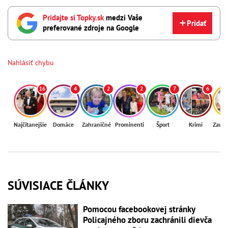
Pridajte si Topky.sk
medzi Vaše
Pridať
preferované zdroje na Google
Nahlásiť chybu
16
4
2
2
7
6
Najčítanejšie
Domáce
Zahraničné
Prominenti
Šport
Krimi
Zaují
SÚVISIACE ČLÁNKY
Pomocou facebookovej stránky
Policajného zboru zachránili dievča