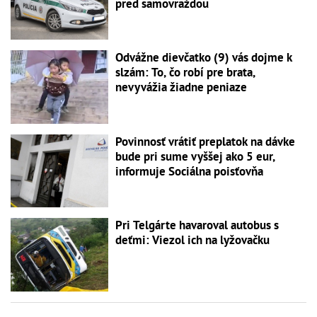
pred samovraždou
Odvážne dievčatko (9) vás dojme k
slzám: To, čo robí pre brata,
nevyvážia žiadne peniaze
Povinnosť vrátiť preplatok na dávke
bude pri sume vyššej ako 5 eur,
informuje Sociálna poisťovňa
Pri Telgárte havaroval autobus s
deťmi: Viezol ich na lyžovačku