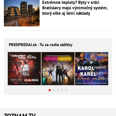
Extrémne teploty? Byty v srdci
Bratislavy majú výnimočný systém,
ktorý ešte aj šetrí náklady
PREDPREDAJ
.sk - Tu sa rodia zážitky
ZOZNAM TV