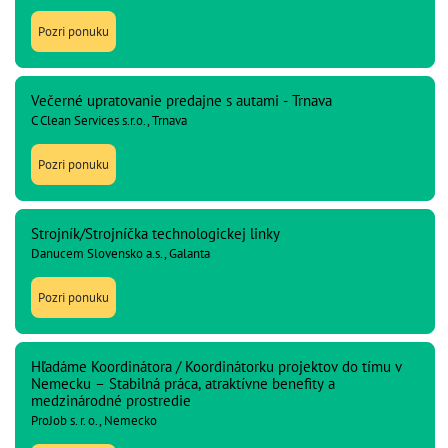
Pozri ponuku
Večerné upratovanie predajne s autami - Trnava
C Clean Services s.r.o., Trnava
Pozri ponuku
Strojník/Strojníčka technologickej linky
Danucem Slovensko a.s., Galanta
Pozri ponuku
Hľadáme Koordinátora / Koordinátorku projektov do tímu v
Nemecku – Stabilná práca, atraktívne benefity a
medzinárodné prostredie
ProJob s. r. o., Nemecko