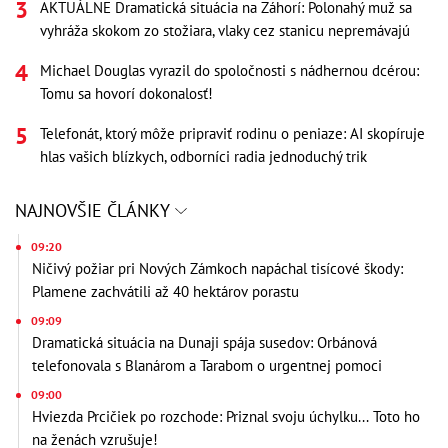
AKTUÁLNE Dramatická situácia na Záhorí: Polonahý muž sa
vyhráža skokom zo stožiara, vlaky cez stanicu nepremávajú
Michael Douglas vyrazil do spoločnosti s nádhernou dcérou:
Tomu sa hovorí dokonalosť!
Telefonát, ktorý môže pripraviť rodinu o peniaze: AI skopíruje
hlas vašich blízkych, odborníci radia jednoduchý trik
NAJNOVŠIE ČLÁNKY
09:20
Ničivý požiar pri Nových Zámkoch napáchal tisícové škody:
Plamene zachvátili až 40 hektárov porastu
09:09
Dramatická situácia na Dunaji spája susedov: Orbánová
telefonovala s Blanárom a Tarabom o urgentnej pomoci
09:00
Hviezda Prcičiek po rozchode: Priznal svoju úchylku... Toto ho
na ženách vzrušuje!