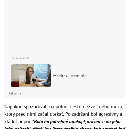
Medirex - starnutie
Reklama
Napokon spozorovali na poľnej ceste nezvestného muža,
ktorý pred nimi začal utekať. Po zadržaní bol agresívny a
kládol odpor.
"Bolo ho potrebné upokojiť, pričom si na jeho
krku policajti všimli krv. Preto vznikla obava, že by mohol byť