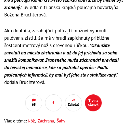
zranený,"
uviedla nitrianska krajská policajná hovorkyňa
Božena Bruchterová.
Ako doplnila, zasahujúci policajti mužovi vyhrnuli
pulóver a zistili, že má v hrudi zapichnutý približne
šesťcentimetrový nôž s drevenou rúčkou.
"Okamžite
zavolali na miesto záchranku a až do jej príchodu sa sním
snažili komunikovať. Zraneného muža záchranári previezli
do levickej nemocnice, kde sa podrobil operácii. Podľa
posledných informácií, by mal byť jeho stav stabilizovaný,"
dodala Bruchterová.
Tip na
65
Zdieľať
článok
Viac o téme:
Nôž
,
Záchrana
,
Šahy