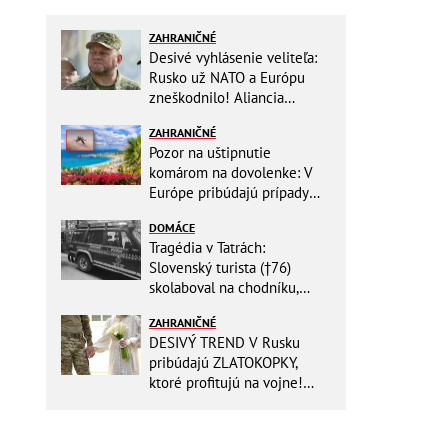
ZAHRANIČNÉ
Desivé vyhlásenie veliteľa:
Rusko už NATO a Európu
zneškodnilo! Aliancia
Moskve neublíži
ZAHRANIČNÉ
Pozor na uštipnutie
komárom na dovolenke: V
Európe pribúdajú prípady
nebezpečného ochorenia!
DOMÁCE
Tragédia v Tatrách:
Slovenský turista (†76)
skolaboval na chodníku,
oživiť sa ho už nepodarilo
ZAHRANIČNÉ
DESIVÝ TREND V Rusku
pribúdajú ZLATOKOPKY,
ktoré profitujú na vojne!
Vyberajú si TÝCHTO mužov