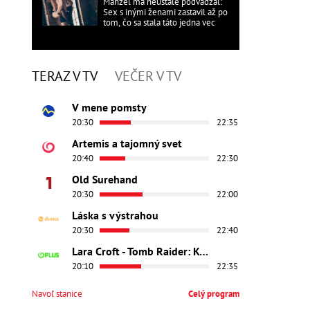
Manžel ma neustále podvádzal:
Sex s inými ženami zastavil až po
tom, čo sa stala táto jedna vec
TERAZ V TV
VEČER V TV
V mene pomsty
20:30
22:35
Artemis a tajomný svet
20:40
22:30
Old Surehand
20:30
22:00
Láska s výstrahou
20:30
22:40
Lara Croft - Tomb Raider: Kolíska života
20:10
22:35
Navoľ stanice
Celý program