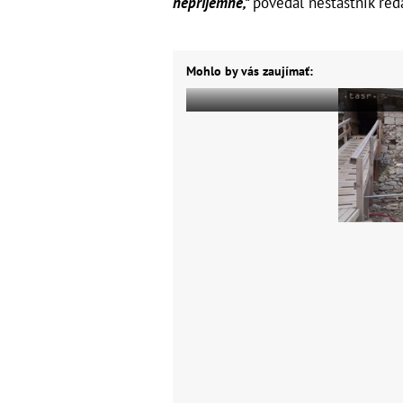
nepríjemné,"
povedal nešťastník red
Mohlo by vás zaujímať: