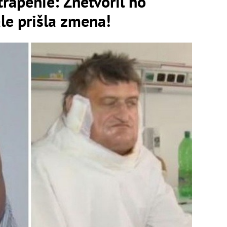
trápenie: Znetvoril ho
ale prišla zmena!