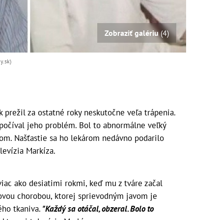
Zobraziť galériu
(4)
y.sk)
 prežil za ostatné roky neskutočne veľa trápenia.
spočíval jeho problém. Bol to abnormálne veľký
kom. Našťastie sa ho lekárom nedávno podarilo
levízia Markíza.
viac ako desiatimi rokmi, keď mu z tváre začal
govou chorobou, ktorej sprievodným javom je
ého tkaniva.
"Každý sa otáčal, obzeral. Bolo to