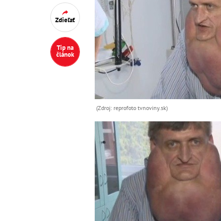
Zdieľať
Tip na
článok
(Zdroj: reprofoto tvnoviny.sk)