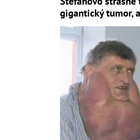
Štefanovo strašné 
gigantický tumor, 