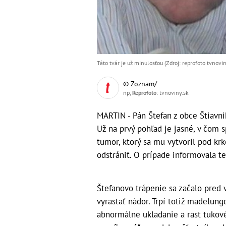
Táto tvár je už minulosťou (Zdroj: reprofoto tvnovin
© Zoznam/
np,
Reprofoto
: tvnoviny.sk
MARTIN - Pán Štefan z obce Štiavnik
Už na prvý pohľad je jasné, v čom 
tumor, ktorý sa mu vytvoril pod kr
odstrániť. O prípade informovala te
Štefanovo trápenie sa začalo pred 
vyrastať nádor. Trpí totiž madelun
abnormálne ukladanie a rast tukov