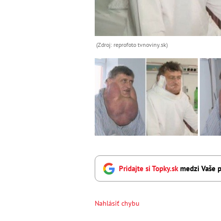
(Zdroj: reprofoto tvnoviny.sk)
Pridajte si Topky.sk
medzi Vaše p
Nahlásiť chybu