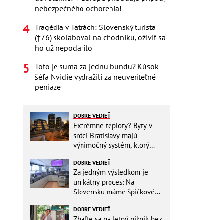
nebezpečného ochorenia!
Tragédia v Tatrách: Slovenský turista
(†76) skolaboval na chodníku, oživiť sa
ho už nepodarilo
Toto je suma za jednu bundu? Kúsok
šéfa Nvidie vydražili za neuveriteľné
peniaze
DOBRE VEDIEŤ
Extrémne teploty? Byty v
srdci Bratislavy majú
výnimočný systém, ktorý
ešte aj šetrí náklady
DOBRE VEDIEŤ
Za jedným výsledkom je
unikátny proces: Na
Slovensku máme špičkové
pracovisko
DOBRE VEDIEŤ
Zbaľte sa na letný piknik bez