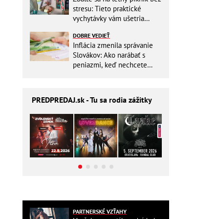
stresu: Tieto praktické
vychytávky vám ušetria
miesto v batohu!
DOBRE VEDIEŤ
Inflácia zmenila správanie
Slovákov: Ako narábať s
peniazmi, keď nechcete
zbytočne riskovať?
PREDPREDAJ
.sk - Tu sa rodia zážitky
PARTNERSKÉ VZŤAHY