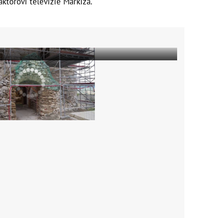
aktorovi televízie Markíza.