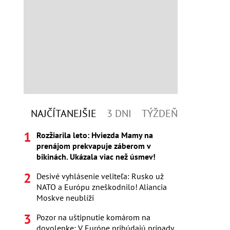
NAJČÍTANEJŠIE
3 DNI
TÝŽDEŇ
Rozžiarila leto: Hviezda Mamy na
prenájom prekvapuje záberom v
bikinách. Ukázala viac než úsmev!
Desivé vyhlásenie veliteľa: Rusko už
NATO a Európu zneškodnilo! Aliancia
Moskve neublíži
Pozor na uštipnutie komárom na
dovolenke: V Európe pribúdajú prípady