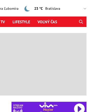
jtra Ľubomíra
23 °C
 TV
LIFESTYLE
VOĽNÝ ČAS
STREAM
NAŽIVO
Hozier