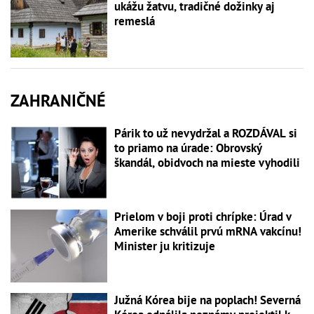
ukážu žatvu, tradičné dožinky aj
remeslá
ZAHRANIČNÉ
Párik to už nevydržal a ROZDÁVAL si
to priamo na úrade: Obrovský
škandál, obidvoch na mieste vyhodili
Prielom v boji proti chrípke: Úrad v
Amerike schválil prvú mRNA vakcínu!
Minister ju kritizuje
Južná Kórea bije na poplach! Severná