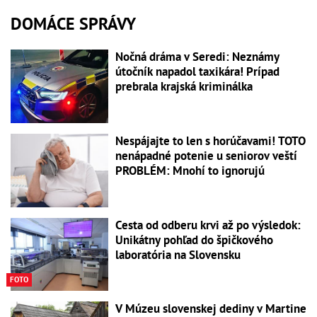
DOMÁCE SPRÁVY
Nočná dráma v Seredi: Neznámy
útočník napadol taxikára! Prípad
prebrala krajská kriminálka
Nespájajte to len s horúčavami! TOTO
nenápadné potenie u seniorov veští
PROBLÉM: Mnohí to ignorujú
Cesta od odberu krvi až po výsledok:
Unikátny pohľad do špičkového
laboratória na Slovensku
FOTO
V Múzeu slovenskej dediny v Martine