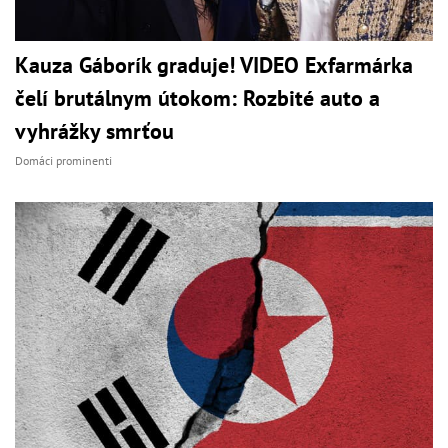
Kauza Gáborík graduje! VIDEO Exfarmárka
čelí brutálnym útokom: Rozbité auto a
vyhrážky smrťou
Domáci prominenti