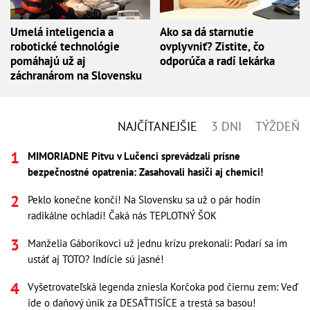
Umelá inteligencia a
Ako sa dá starnutie
robotické technológie
ovplyvniť? Zistite, čo
pomáhajú už aj
odporúča a radí lekárka
záchranárom na Slovensku
NAJČÍTANEJŠIE
3 DNI
TÝŽDEŇ
MIMORIADNE Pitvu v Lučenci sprevádzali prísne
bezpečnostné opatrenia: Zasahovali hasiči aj chemici!
Peklo konečne končí! Na Slovensku sa už o pár hodín
radikálne ochladí! Čaká nás TEPLOTNÝ ŠOK
Manželia Gáboríkovci už jednu krízu prekonali: Podarí sa im
ustáť aj TOTO? Indície sú jasné!
Vyšetrovateľská legenda zniesla Korčoka pod čiernu zem: Veď
ide o daňový únik za DESAŤTISÍCE a trestá sa basou!