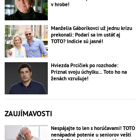
v hrobe!
Manželia Gáboríkovci už jednu krízu
prekonali: Podarí sa im ustáť aj
TOTO? Indície sú jasné!
Hviezda Prcičiek po rozchode:
Priznal svoju úchylku... Toto ho na
ženách vzrušuje!
ZAUJÍMAVOSTI
Nespájajte to len s horúčavami! TOTO
nenápadné potenie u seniorov veští