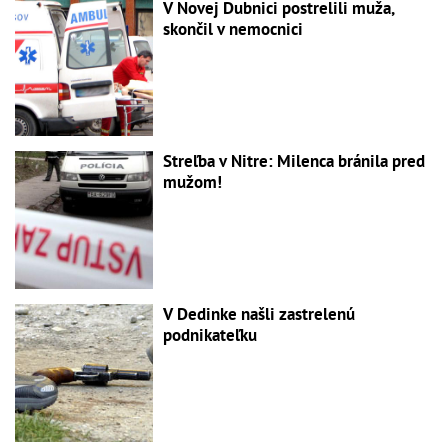
V Novej Dubnici postrelili muža,
skončil v nemocnici
Streľba v Nitre: Milenca bránila pred
mužom!
V Dedinke našli zastrelenú
podnikateľku