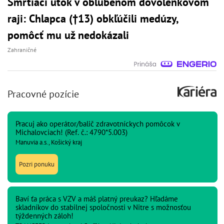
Smrtiaci útok v obľúbenom dovolenkovom
raji: Chlapca (†13) obkľúčili medúzy,
pomôcť mu už nedokázali
Zahraničné
Pracovné pozície
Pracuj ako operátor/balič zdravotníckych pomôcok v
Michalovciach! (Ref. č.: 4790*5.003)
Manuvia a.s., Košický kraj
Pozri ponuku
Baví ťa práca s VZV a máš platný preukaz? Hľadáme
skladníkov do stabilnej spoločnosti v Nitre s možnosťou
týždenných záloh!