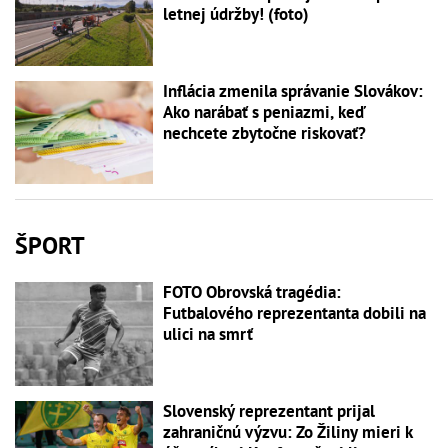
letnej údržby! (foto)
Inflácia zmenila správanie Slovákov:
Ako narábať s peniazmi, keď
nechcete zbytočne riskovať?
ŠPORT
FOTO Obrovská tragédia:
Futbalového reprezentanta dobili na
ulici na smrť
Slovenský reprezentant prijal
zahraničnú výzvu: Zo Žiliny mieri k