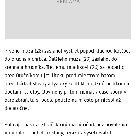
Prvého muža (28) zasiahol výstrel popod kľúčnou kosťou,
do brucha a chrbta. Ďalšieho muža (29) zasiahol do
stehna a hrudníka. Tretiemu mladíkovi (26) sa podarilo
pred útočníkom ujsť. Útoku pred miestnym barom
predchádzal slovný a fyzický konflikt medzi útočníkom a
obeťami streľby. Obvinený pritom nemal v čase sporu v
bare zbraň, tú si podľa polície na miesto priniesol až
dodatočne.
Policajti našli aj zbraň, ktorú mal útočník bez povolenia.
V minulosti nebol trestaný, teraz už vyšetrovateľ