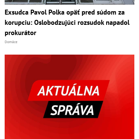
Exsudca Pavol Polka opäť pred súdom za
korupciu: Oslobodzujúci rozsudok napadol
prokurátor
Domáce