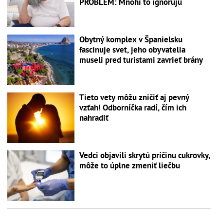
PROBLÉM: Mnohí to ignorujú
Obytný komplex v Španielsku
fascinuje svet, jeho obyvatelia
museli pred turistami zavrieť brány
Tieto vety môžu zničiť aj pevný
vzťah! Odborníčka radí, čím ich
nahradiť
Vedci objavili skrytú príčinu cukrovky,
môže to úplne zmeniť liečbu