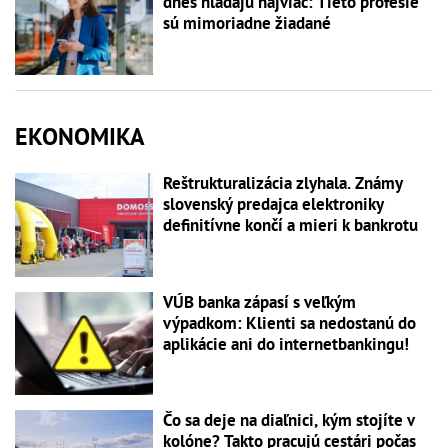
dnes hľadajú najviac: Tieto profesie
sú mimoriadne žiadané
EKONOMIKA
Reštrukturalizácia zlyhala. Známy
slovenský predajca elektroniky
definitívne končí a mieri k bankrotu
VÚB banka zápasí s veľkým
výpadkom: Klienti sa nedostanú do
aplikácie ani do internetbankingu!
Čo sa deje na diaľnici, kým stojíte v
kolóne? Takto pracujú cestári počas