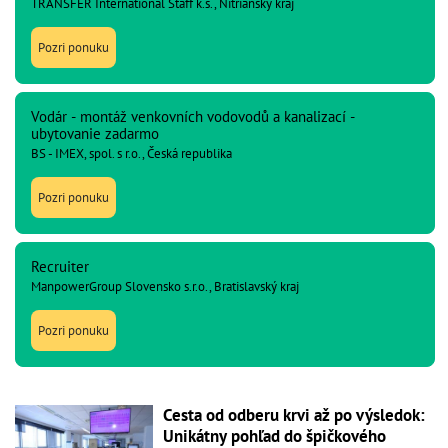
TRANSFER International Staff k.s., Nitriansky kraj
Pozri ponuku
Vodár - montáž venkovních vodovodů a kanalizací -
ubytovanie zadarmo
BS - IMEX, spol. s r.o., Česká republika
Pozri ponuku
Recruiter
ManpowerGroup Slovensko s.r.o., Bratislavský kraj
Pozri ponuku
Cesta od odberu krvi až po výsledok:
Unikátny pohľad do špičkového