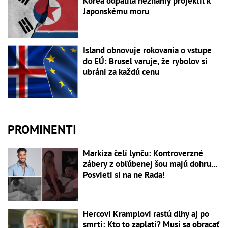
Kórea odpálila neznámy projektil k
Japonskému moru
Island obnovuje rokovania o vstupe
do EÚ: Brusel varuje, že rybolov si
ubráni za každú cenu
PROMINENTI
Markíza čelí lynču: Kontroverzné
zábery z obľúbenej šou majú dohru...
Posvieti si na ne Rada!
Hercovi Kramplovi rastú dlhy aj po
smrti: Kto to zaplatí? Musí sa obracať