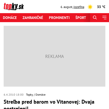
33 °C
6. august
,
Jozefína
DOMÁCE
ZAHRANIČNÉ
PROMINENTI
ŠPORT
ZAUJÍMAV
6.4.2010 18:00
Topky
Domáce
Streľba pred barom vo Vitanovej: Dvaja
postrelení!