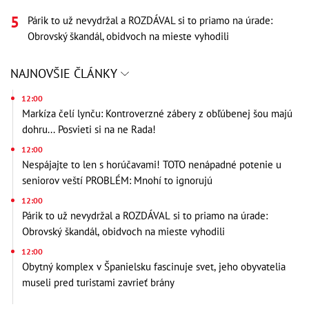
Párik to už nevydržal a ROZDÁVAL si to priamo na úrade:
Obrovský škandál, obidvoch na mieste vyhodili
NAJNOVŠIE ČLÁNKY
12:00
Markíza čelí lynču: Kontroverzné zábery z obľúbenej šou majú
dohru... Posvieti si na ne Rada!
12:00
Nespájajte to len s horúčavami! TOTO nenápadné potenie u
seniorov veští PROBLÉM: Mnohí to ignorujú
12:00
Párik to už nevydržal a ROZDÁVAL si to priamo na úrade:
Obrovský škandál, obidvoch na mieste vyhodili
12:00
Obytný komplex v Španielsku fascinuje svet, jeho obyvatelia
museli pred turistami zavrieť brány