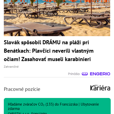
Slovák spôsobil DRÁMU na pláži pri
Benátkach: Plavčíci neverili vlastným
očiam! Zasahovať museli karabinieri
Zahraničné
Pracovné pozície
Hľadáme zváračov CO₂ (135) do Francúzska | Ubytovanie
zdarma
CHRISTAL s. r. o., Francúzsko