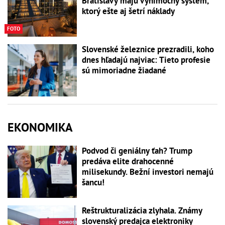
Bratislavy majú výnimočný systém,
ktorý ešte aj šetrí náklady
FOTO
Slovenské železnice prezradili, koho
dnes hľadajú najviac: Tieto profesie
sú mimoriadne žiadané
EKONOMIKA
Podvod či geniálny ťah? Trump
predáva elite drahocenné
milisekundy. Bežní investori nemajú
šancu!
Reštrukturalizácia zlyhala. Známy
slovenský predajca elektroniky