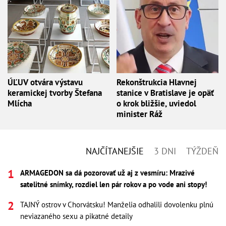
ÚĽUV otvára výstavu
Rekonštrukcia Hlavnej
keramickej tvorby Štefana
stanice v Bratislave je opäť
Mlícha
o krok bližšie, uviedol
minister Ráž
NAJČÍTANEJŠIE
3 DNI
TÝŽDEŇ
ARMAGEDON sa dá pozorovať už aj z vesmíru: Mrazivé
satelitné snímky, rozdiel len pár rokov a po vode ani stopy!
TAJNÝ ostrov v Chorvátsku! Manželia odhalili dovolenku plnú
neviazaného sexu a pikatné detaily