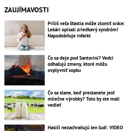
ZAUJÍMAVOSTI
Príliš veľa šťastia môže zlomiť srdce:
Lekári opísali zriedkavý syndróm!
Napodobňuje infarkt
Čo sa deje pod Santorini? Vedci
odhaľujú zmeny, ktoré môžu
ovplyvniť sopku
Čo sa stane, keď prestanete jesť
mliečne výrobky? Toto by ste mali
vedieť
Hasiči nezachraňujú len ľudí: VIDEO