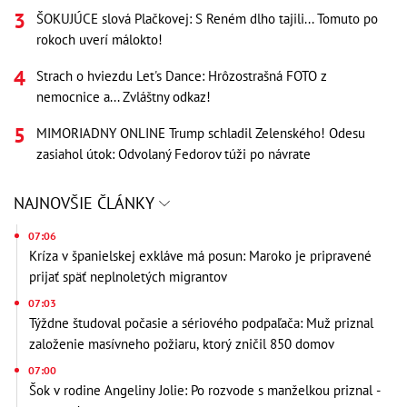
ŠOKUJÚCE slová Plačkovej: S Reném dlho tajili... Tomuto po
rokoch uverí málokto!
Strach o hviezdu Let's Dance: Hrôzostrašná FOTO z
nemocnice a... Zvláštny odkaz!
MIMORIADNY ONLINE Trump schladil Zelenského! Odesu
zasiahol útok: Odvolaný Fedorov túži po návrate
NAJNOVŠIE ČLÁNKY
07:06
Kríza v španielskej exkláve má posun: Maroko je pripravené
prijať späť neplnoletých migrantov
07:03
Týždne študoval počasie a sériového podpaľača: Muž priznal
založenie masívneho požiaru, ktorý zničil 850 domov
07:00
Šok v rodine Angeliny Jolie: Po rozvode s manželkou priznal -