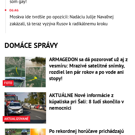
som gay!
06:46
Moskva ide tvrdšie po opozícii: Nadáciu Julije Navaľnej
zakázali, tá teraz vyzýva Rusov k radikálnemu kroku
DOMÁCE SPRÁVY
ARMAGEDON sa dá pozorovať už aj z
vesmíru: Mrazivé satelitné snímky,
rozdiel len pár rokov a po vode ani
stopy!
FOTO
AKTUÁLNE Nové informácie z
kúpaliska pri Šali: 8 ľudí skončilo v
nemocnici
AKTUALIZOVANÉ
Po rekordnej horúčave prichádzajú