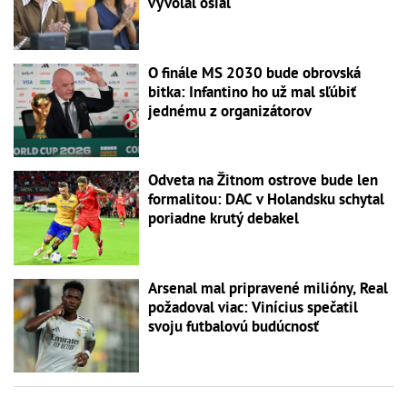
vyvolal ošiaľ
O finále MS 2030 bude obrovská
bitka: Infantino ho už mal sľúbiť
jednému z organizátorov
Odveta na Žitnom ostrove bude len
formalitou: DAC v Holandsku schytal
poriadne krutý debakel
Arsenal mal pripravené milióny, Real
požadoval viac: Vinícius spečatil
svoju futbalovú budúcnosť