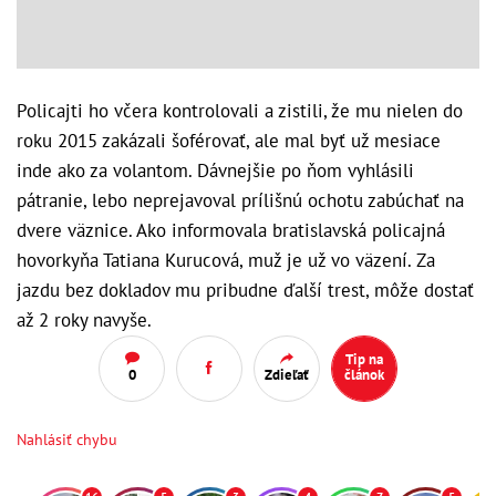
Policajti ho včera kontrolovali a zistili, že mu nielen do
roku 2015 zakázali šoférovať, ale mal byť už mesiace
inde ako za volantom. Dávnejšie po ňom vyhlásili
pátranie, lebo neprejavoval prílišnú ochotu zabúchať na
dvere väznice. Ako informovala bratislavská policajná
hovorkyňa Tatiana Kurucová, muž je už vo väzení. Za
jazdu bez dokladov mu pribudne ďalší trest, môže dostať
až 2 roky navyše.
Tip na
0
Zdieľať
článok
Nahlásiť chybu