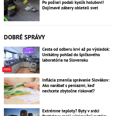
Po požiari podali kyslík holubovi!
Dojímavé zábery obleteli svet
DOBRÉ SPRÁVY
Cesta od odberu krvi až po výsledok:
Unikátny pohľad do špičkového
laboratória na Slovensku
FOTO
Inflácia zmenila správanie Slovákov:
Ako narábať s peniazmi, keď
nechcete zbytočne riskovať?
Extrémne teploty? Byty v srdci