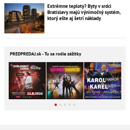
Extrémne teploty? Byty v srdci
Bratislavy majú výnimočný systém,
ktorý ešte aj šetrí náklady
PREDPREDAJ
.sk - Tu sa rodia zážitky