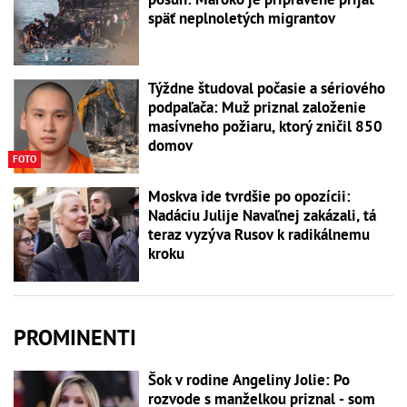
späť neplnoletých migrantov
Týždne študoval počasie a sériového
podpaľača: Muž priznal založenie
masívneho požiaru, ktorý zničil 850
domov
FOTO
Moskva ide tvrdšie po opozícii:
Nadáciu Julije Navaľnej zakázali, tá
teraz vyzýva Rusov k radikálnemu
kroku
PROMINENTI
Šok v rodine Angeliny Jolie: Po
rozvode s manželkou priznal - som