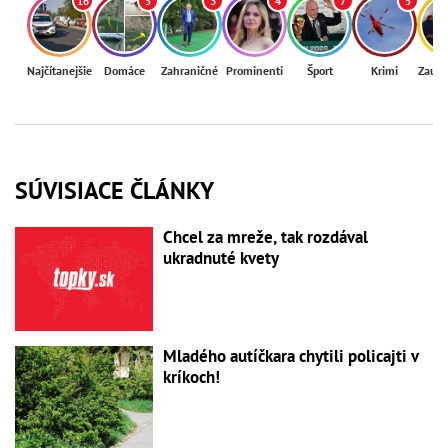
16
5
3
4
7
5
Najčítanejšie
Domáce
Zahraničné
Prominenti
Šport
Krimi
Zaují
SÚVISIACE ČLÁNKY
Chcel za mreže, tak rozdával
ukradnuté kvety
Mladého autíčkara chytili policajti v
kríkoch!