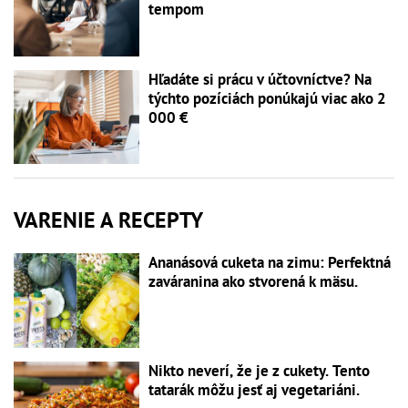
tempom
Hľadáte si prácu v účtovníctve? Na
týchto pozíciách ponúkajú viac ako 2
000 €
VARENIE A RECEPTY
Ananásová cuketa na zimu: Perfektná
zaváranina ako stvorená k mäsu.
Nikto neverí, že je z cukety. Tento
tatarák môžu jesť aj vegetariáni.