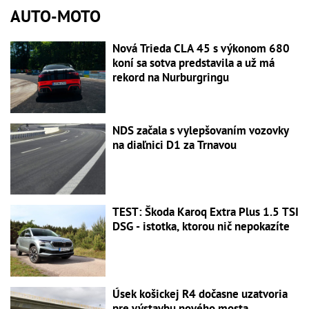
AUTO-MOTO
Nová Trieda CLA 45 s výkonom 680
koní sa sotva predstavila a už má
rekord na Nurburgringu
NDS začala s vylepšovaním vozovky
na diaľnici D1 za Trnavou
TEST: Škoda Karoq Extra Plus 1.5 TSI
DSG - istotka, ktorou nič nepokazíte
Úsek košickej R4 dočasne uzatvoria
pre výstavbu nového mosta