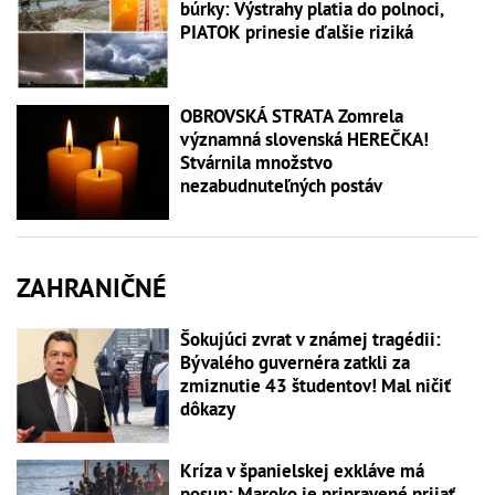
búrky: Výstrahy platia do polnoci,
PIATOK prinesie ďalšie riziká
OBROVSKÁ STRATA Zomrela
významná slovenská HEREČKA!
Stvárnila množstvo
nezabudnuteľných postáv
ZAHRANIČNÉ
Šokujúci zvrat v známej tragédii:
Bývalého guvernéra zatkli za
zmiznutie 43 študentov! Mal ničiť
dôkazy
Kríza v španielskej exkláve má
posun: Maroko je pripravené prijať