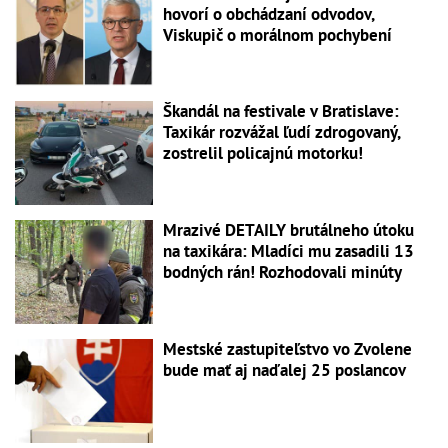
hovorí o obchádzaní odvodov,
Viskupič o morálnom pochybení
Škandál na festivale v Bratislave:
Taxikár rozvážal ľudí zdrogovaný,
zostrelil policajnú motorku!
Mrazivé DETAILY brutálneho útoku
na taxikára: Mladíci mu zasadili 13
bodných rán! Rozhodovali minúty
Mestské zastupiteľstvo vo Zvolene
bude mať aj naďalej 25 poslancov