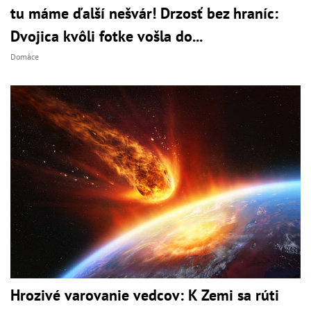
tu máme ďalší nešvár! Drzosť bez hraníc:
Dvojica kvôli fotke vošla do...
Domáce
Hrozivé varovanie vedcov: K Zemi sa rúti