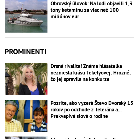
Obrovský úlovok: Na lodi objavili 1,3
tony ketamínu za viac než 100
miliónov eur
PROMINENTI
Drsná rivalita! Známa hlásateľka
nezniesla krásu Tekelyovej: Hrozné,
čo jej spravila na konkurze
Pozrite, ako vyzerá Števo Dvorský 15
rokov po odchode z Telerána a...
Prekvapivé slová o rodine