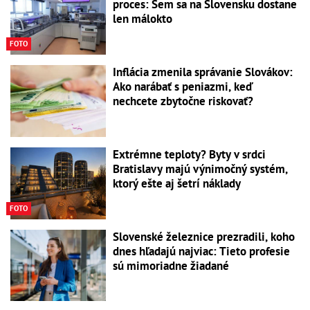
proces: Sem sa na Slovensku dostane
len málokto
FOTO
Inflácia zmenila správanie Slovákov:
Ako narábať s peniazmi, keď
nechcete zbytočne riskovať?
Extrémne teploty? Byty v srdci
Bratislavy majú výnimočný systém,
ktorý ešte aj šetrí náklady
FOTO
Slovenské železnice prezradili, koho
dnes hľadajú najviac: Tieto profesie
sú mimoriadne žiadané