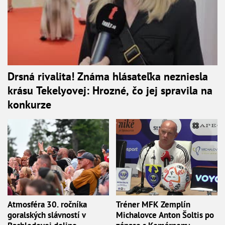
Drsná rivalita! Známa hlásateľka nezniesla
krásu Tekelyovej: Hrozné, čo jej spravila na
konkurze
Atmosféra 30. ročníka
Tréner MFK Zemplín
goralských slávností v
Michalovce Anton Šoltis po