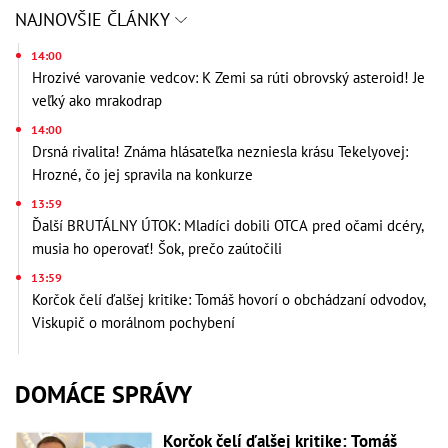
NAJNOVŠIE ČLÁNKY
14:00
Hrozivé varovanie vedcov: K Zemi sa rúti obrovský asteroid! Je
veľký ako mrakodrap
14:00
Drsná rivalita! Známa hlásateľka nezniesla krásu Tekelyovej:
Hrozné, čo jej spravila na konkurze
13:59
Ďalší BRUTÁLNY ÚTOK: Mladíci dobili OTCA pred očami dcéry,
musia ho operovať! Šok, prečo zaútočili
13:59
Korčok čelí ďalšej kritike: Tomáš hovorí o obchádzaní odvodov,
Viskupič o morálnom pochybení
DOMÁCE SPRÁVY
Korčok čelí ďalšej kritike: Tomáš