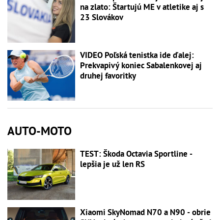
na zlato: Štartujú ME v atletike aj s
23 Slovákov
VIDEO Poľská tenistka ide ďalej:
Prekvapivý koniec Sabalenkovej aj
druhej favoritky
AUTO-MOTO
TEST: Škoda Octavia Sportline -
lepšia je už len RS
Xiaomi SkyNomad N70 a N90 - obrie