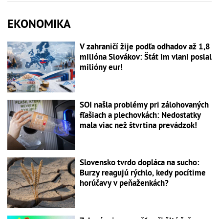
EKONOMIKA
V zahraničí žije podľa odhadov až 1,8
milióna Slovákov: Štát im vlani poslal
milióny eur!
SOI našla problémy pri zálohovaných
fľašiach a plechovkách: Nedostatky
mala viac než štvrtina prevádzok!
Slovensko tvrdo dopláca na sucho:
Burzy reagujú rýchlo, kedy pocítime
horúčavy v peňaženkách?