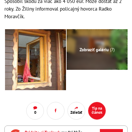
Spôsobil škodu za viac ako 4 050 eur. Môže dostať až 2
roky. Zo Žiliny informoval policajný hovorca Radko
Moravčík.
Zobraziť galériu
(7)
Tip na
0
Zdieľať
článok