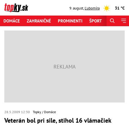
31 °C
9. august
,
Ľubomíra
DOMÁCE
ZAHRANIČNÉ
PROMINENTI
ŠPORT
ZAUJÍMAV
28.5.2009 12:30
Topky
Domáce
Veterán bol pri sile, stihol 16 vlámačiek