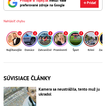
Pridajte si Topky.sk
medzi Vaše
Pridať
preferované zdroje na Google
Nahlásiť chybu
16
2
3
3
7
2
Najčítanejšie
Domáce
Zahraničné
Prominenti
Šport
Krimi
Zaují
SÚVISIACE ČLÁNKY
Kamera sa neustrážila, tento muž ju
ukradol