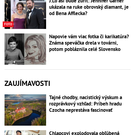
J.Lo asi bude zúriť: Jennifer Garner
ukázala na ruke obrovský diamant, je
od Bena Afflecka?
FOTO
Napovie vám viac fotka či karikatúra?
Známa speváčka drela v továrni,
potom pobláznila celé Slovensko
ZAUJÍMAVOSTI
Tajné chodby, nacistický výskum a
rozprávkový vzhľad: Príbeh hradu
Czocha neprestáva fascinovať
Chlapcovi explodovala obľúbená