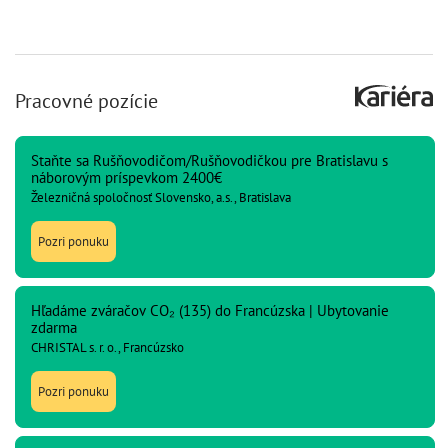
Pracovné pozície
Staňte sa Rušňovodičom/Rušňovodičkou pre Bratislavu s
náborovým príspevkom 2400€
Železničná spoločnosť Slovensko, a.s., Bratislava
Pozri ponuku
Hľadáme zváračov CO₂ (135) do Francúzska | Ubytovanie
zdarma
CHRISTAL s. r. o., Francúzsko
Pozri ponuku