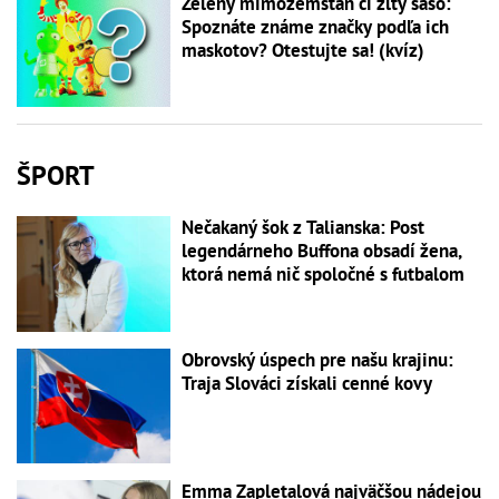
Zelený mimozemšťan či žltý šašo:
Spoznáte známe značky podľa ich
maskotov? Otestujte sa! (kvíz)
ŠPORT
Nečakaný šok z Talianska: Post
legendárneho Buffona obsadí žena,
ktorá nemá nič spoločné s futbalom
Obrovský úspech pre našu krajinu:
Traja Slováci získali cenné kovy
Emma Zapletalová najväčšou nádejou