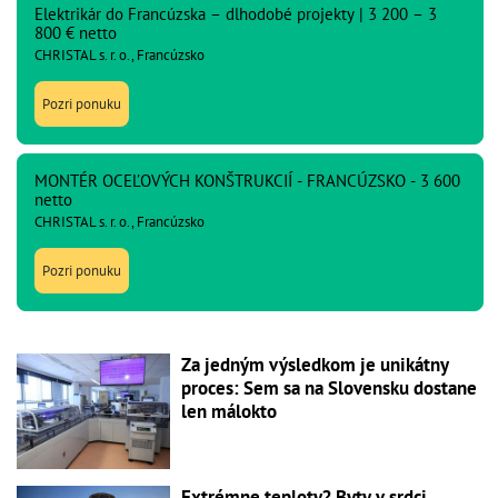
Elektrikár do Francúzska – dlhodobé projekty | 3 200 – 3
800 € netto
CHRISTAL s. r. o., Francúzsko
Pozri ponuku
MONTÉR OCEĽOVÝCH KONŠTRUKCIÍ - FRANCÚZSKO - 3 600
netto
CHRISTAL s. r. o., Francúzsko
Pozri ponuku
Za jedným výsledkom je unikátny
proces: Sem sa na Slovensku dostane
len málokto
Extrémne teploty? Byty v srdci