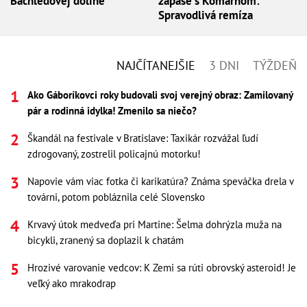
Bachledovej doline
zápase s Komárnom:
Spravodlivá remíza
NAJČÍTANEJŠIE
3 DNI
TÝŽDEŇ
Ako Gáboríkovci roky budovali svoj verejný obraz: Zamilovaný
pár a rodinná idylka! Zmenilo sa niečo?
Škandál na festivale v Bratislave: Taxikár rozvážal ľudí
zdrogovaný, zostrelil policajnú motorku!
Napovie vám viac fotka či karikatúra? Známa speváčka drela v
továrni, potom pobláznila celé Slovensko
Krvavý útok medveďa pri Martine: Šelma dohrýzla muža na
bicykli, zranený sa doplazil k chatám
Hrozivé varovanie vedcov: K Zemi sa rúti obrovský asteroid! Je
veľký ako mrakodrap