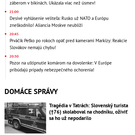
záberom v bikinách. Ukázala viac než úsmev!
21:00
Desivé vyhlásenie veliteľa: Rusko už NATO a Európu
zneškodnilo! Aliancia Moskve neublíži
20:45
Prváčik Peťko po rokoch opäť pred kamerami Markízy: Reakcie
Slovákov nemajú chybu!
20:30
Pozor na uštipnutie komárom na dovolenke: V Európe
pribúdajú prípady nebezpečného ochorenia!
DOMÁCE SPRÁVY
Tragédia v Tatrách: Slovenský turista
(†76) skolaboval na chodníku, oživiť
sa ho už nepodarilo