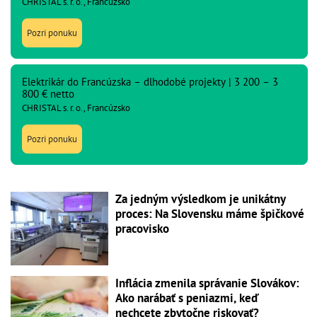
CHRISTAL s. r. o., Francúzsko
Pozri ponuku
Elektrikár do Francúzska – dlhodobé projekty | 3 200 – 3
800 € netto
CHRISTAL s. r. o., Francúzsko
Pozri ponuku
Za jedným výsledkom je unikátny
proces: Na Slovensku máme špičkové
pracovisko
Inflácia zmenila správanie Slovákov:
Ako narábať s peniazmi, keď
nechcete zbytočne riskovať?