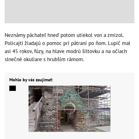
Neznámy páchateľ hneď potom utiekol von a zmizol.
Policajti žiadajú o pomoc pri pátraní po ňom. Lupič mal
asi 45 rokov, fúzy, na hlave modrú šiltovku a na očiach
slnečné okuliare s hrubším rámom.
Mohlo by vás zaujímať: