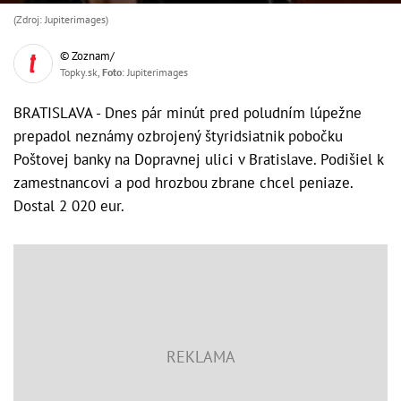
(Zdroj: Jupiterimages)
© Zoznam/
Topky.sk,
Foto
: Jupiterimages
BRATISLAVA - Dnes pár minút pred poludním lúpežne
prepadol neznámy ozbrojený štyridsiatnik pobočku
Poštovej banky na Dopravnej ulici v Bratislave. Podišiel k
zamestnancovi a pod hrozbou zbrane chcel peniaze.
Dostal 2 020 eur.