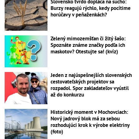
Slovensko tvrdo dopláca na sucho:
Burzy reagujú rýchlo, kedy pocítime
horúčavy v peňaženkách?
Zelený mimozemšťan či žltý šašo:
Spoznáte známe značky podľa ich
maskotov? Otestujte sa! (kvíz)
Jeden z najúspešnejších slovenských
cestovateľských projektov sa
rozpadol. Spor zakladateľov vyústil
až do konkurzu
Historický moment v Mochovciach:
Nový jadrový blok má za sebou
rozhodujúci krok k výrobe elektriny
(foto)