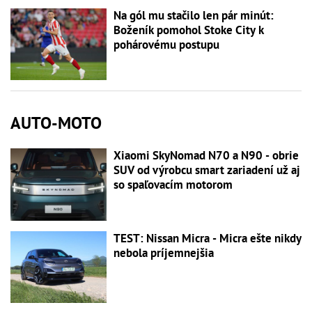
Na gól mu stačilo len pár minút:
Boženík pomohol Stoke City k
pohárovému postupu
AUTO-MOTO
Xiaomi SkyNomad N70 a N90 - obrie
SUV od výrobcu smart zariadení už aj
so spaľovacím motorom
TEST: Nissan Micra - Micra ešte nikdy
nebola príjemnejšia