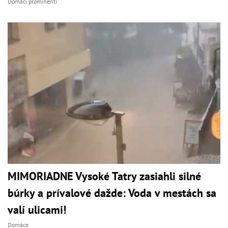
Domáci prominenti
MIMORIADNE Vysoké Tatry zasiahli silné
búrky a prívalové dažde: Voda v mestách sa
valí ulicami!
Domáce