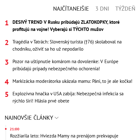
NAJČÍTANEJŠIE
3 DNI
TÝŽDEŇ
DESIVÝ TREND V Rusku pribúdajú ZLATOKOPKY, ktoré
profitujú na vojne! Vyberajú si TÝCHTO mužov
Tragédia v Tatrách: Slovenský turista (†76) skolaboval na
chodníku, oživiť sa ho už nepodarilo
Pozor na uštipnutie komárom na dovolenke: V Európe
pribúdajú prípady nebezpečného ochorenia!
Markizácka moderátorka ukázala mamu: Páni, to je ale kočka!
Explozívna hnačka v USA zabíja: Nebezpečná infekcia sa
rýchlo šíri! Hlásia prvé obete
NAJNOVŠIE ČLÁNKY
21:00
Rozžiarila leto: Hviezda Mamy na prenájom prekvapuje