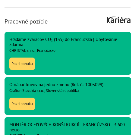
Pracovné pozície
Hľadáme zváračov CO₂ (135) do Francúzska | Ubytovanie
zdarma
CHRISTAL s. r. o., Francúzsko
Pozri ponuku
Obrábač kovov na jednu zmenu (Ref. č.: 1003099)
Grafton Slovakia s.r.o., Slovenská republika
Pozri ponuku
MONTÉR OCEĽOVÝCH KONŠTRUKCIÍ - FRANCÚZSKO - 3 600
netto