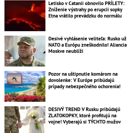
Letisko v Catanii obnovilo PRÍLETY:
Zníženie výstrahy po erupcii sopky
Etna vrátilo prevádzku do normálu
Desivé vyhlásenie veliteľa: Rusko už
NATO a Európu zneškodnilo! Aliancia
Moskve neublíži
Pozor na uštipnutie komárom na
dovolenke: V Európe pribúdajú
prípady nebezpečného ochorenia!
DESIVÝ TREND V Rusku pribúdajú
ZLATOKOPKY, ktoré profitujú na
vojne! Vyberajú si TÝCHTO mužov