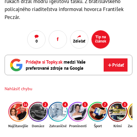
rukách držal modrú igelitovú tašku. Z bratislavského
policajného riaditeľstva informoval hovorca František
Peczár.
Tip na
0
Zdieľať
článok
Pridajte si Topky.sk
medzi Vaše
Pridať
preferované zdroje na Google
Nahlásiť chybu
16
2
4
5
7
3
Najčítanejšie
Domáce
Zahraničné
Prominenti
Šport
Krimi
Zaují