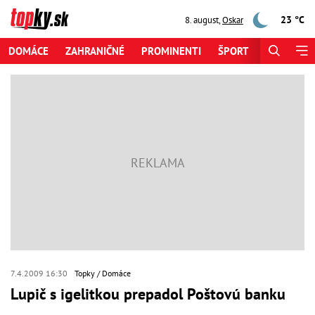
23 °C
8. august
,
Oskar
DOMÁCE
ZAHRANIČNÉ
PROMINENTI
ŠPORT
ZAUJÍMAV
7.4.2009 16:30
Topky
Domáce
Lupič s igelitkou prepadol Poštovú banku