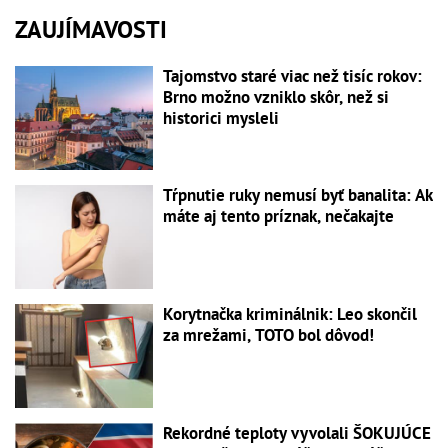
ZAUJÍMAVOSTI
Tajomstvo staré viac než tisíc rokov:
Brno možno vzniklo skôr, než si
historici mysleli
Tŕpnutie ruky nemusí byť banalita: Ak
máte aj tento príznak, nečakajte
Korytnačka kriminálnik: Leo skončil
za mrežami, TOTO bol dôvod!
Rekordné teploty vyvolali ŠOKUJÚCE