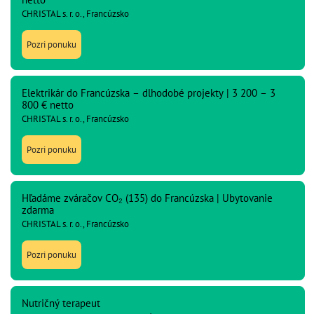
CHRISTAL s. r. o., Francúzsko
Pozri ponuku
Elektrikár do Francúzska – dlhodobé projekty | 3 200 – 3
800 € netto
CHRISTAL s. r. o., Francúzsko
Pozri ponuku
Hľadáme zváračov CO₂ (135) do Francúzska | Ubytovanie
zdarma
CHRISTAL s. r. o., Francúzsko
Pozri ponuku
Nutričný terapeut