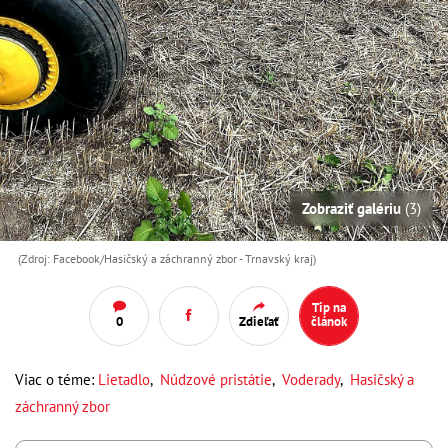
Zobraziť galériu
(3)
(Zdroj: Facebook/Hasičský a záchranný zbor - Trnavský kraj)
Tip na
0
Zdieľať
článok
Viac o téme:
Lietadlo
,
Núdzové pristátie
,
Voderady
,
Hasičský a
záchranný zbor