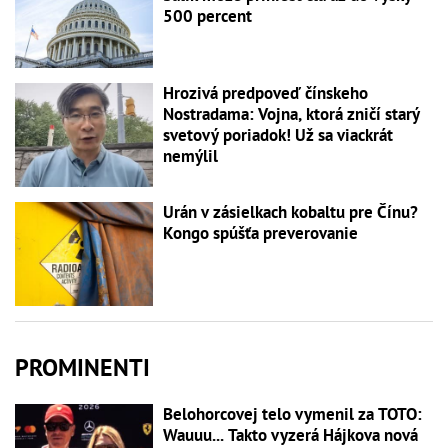
500 percent
Hrozivá predpoveď čínskeho
Nostradama: Vojna, ktorá zničí starý
svetový poriadok! Už sa viackrát
nemýlil
Urán v zásielkach kobaltu pre Čínu?
Kongo spúšťa preverovanie
PROMINENTI
Belohorcovej telo vymenil za TOTO:
Wauuu... Takto vyzerá Hájkova nová