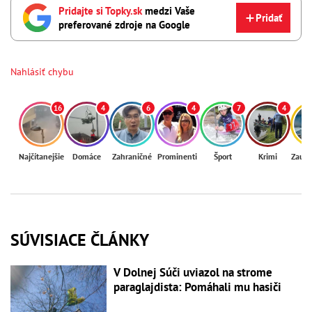
Pridajte si Topky.sk
medzi Vaše
Pridať
preferované zdroje na Google
Nahlásiť chybu
16
4
6
4
7
4
Najčítanejšie
Domáce
Zahraničné
Prominenti
Šport
Krimi
Zaují
SÚVISIACE ČLÁNKY
V Dolnej Súči uviazol na strome
paraglajdista: Pomáhali mu hasiči