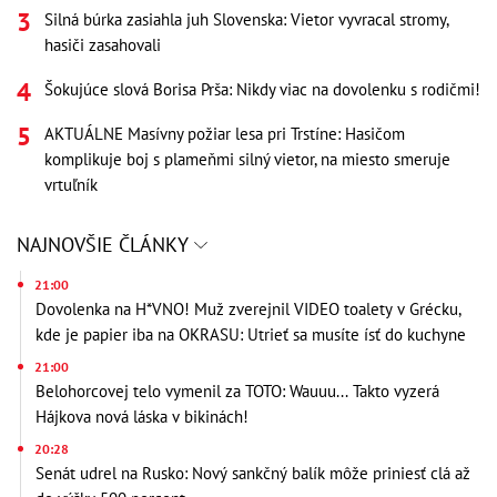
Silná búrka zasiahla juh Slovenska: Vietor vyvracal stromy,
hasiči zasahovali
Šokujúce slová Borisa Prša: Nikdy viac na dovolenku s rodičmi!
AKTUÁLNE Masívny požiar lesa pri Trstíne: Hasičom
komplikuje boj s plameňmi silný vietor, na miesto smeruje
vrtuľník
NAJNOVŠIE ČLÁNKY
21:00
Dovolenka na H*VNO! Muž zverejnil VIDEO toalety v Grécku,
kde je papier iba na OKRASU: Utrieť sa musíte ísť do kuchyne
21:00
Belohorcovej telo vymenil za TOTO: Wauuu... Takto vyzerá
Hájkova nová láska v bikinách!
20:28
Senát udrel na Rusko: Nový sankčný balík môže priniesť clá až