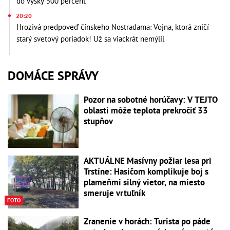
do výšky 500 percent
20:20
Hrozivá predpoveď čínskeho Nostradama: Vojna, ktorá zničí
starý svetový poriadok! Už sa viackrát nemýlil
DOMÁCE SPRÁVY
Pozor na sobotné horúčavy: V TEJTO
oblasti môže teplota prekročiť 33
stupňov
AKTUÁLNE Masívny požiar lesa pri
Trstíne: Hasičom komplikuje boj s
plameňmi silný vietor, na miesto
smeruje vrtuľník
FOTO
Zranenie v horách: Turista po páde