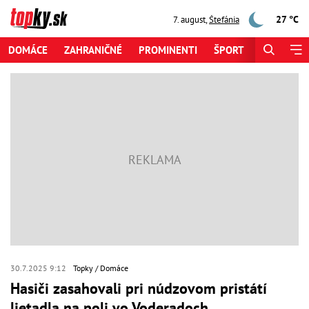
27 °C
7. august
,
Štefánia
DOMÁCE
ZAHRANIČNÉ
PROMINENTI
ŠPORT
ZAUJÍMAV
30.7.2025 9:12
Topky
Domáce
Hasiči zasahovali pri núdzovom pristátí
lietadla na poli vo Voderadoch