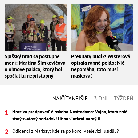
Spišský hrad sa postupne
Prekliaty budík! Wisterová
mení: Martina Šimkovičová
opísala ranné peklo: Nič
o obnove paláca, ktorý bol
nepomáha, toto musí
spočiatku neprístupný
maskovať
NAJČÍTANEJŠIE
3 DNI
TÝŽDEŇ
Hrozivá predpoveď čínskeho Nostradama: Vojna, ktorá zničí
starý svetový poriadok! Už sa viackrát nemýlil
Odídenci z Markízy: Kde sa po konci v televízii usídlili?