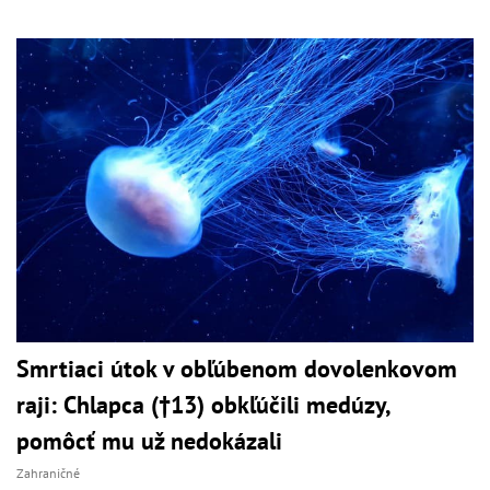
Smrtiaci útok v obľúbenom dovolenkovom
raji: Chlapca (†13) obkľúčili medúzy,
pomôcť mu už nedokázali
Zahraničné