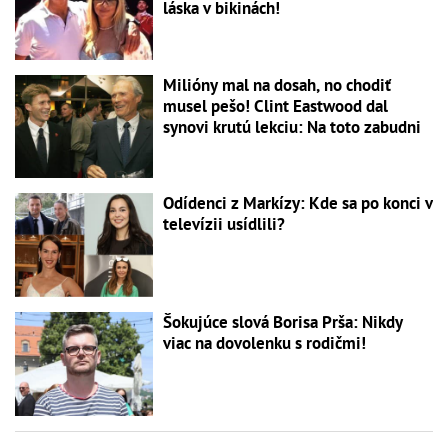
láska v bikinách!
Milióny mal na dosah, no chodiť
musel pešo! Clint Eastwood dal
synovi krutú lekciu: Na toto zabudni
Odídenci z Markízy: Kde sa po konci v
televízii usídlili?
Šokujúce slová Borisa Prša: Nikdy
viac na dovolenku s rodičmi!