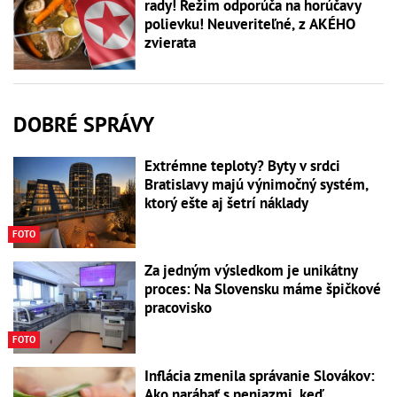
rady! Režim odporúča na horúčavy
polievku! Neuveriteľné, z AKÉHO
zvierata
DOBRÉ SPRÁVY
Extrémne teploty? Byty v srdci
Bratislavy majú výnimočný systém,
ktorý ešte aj šetrí náklady
FOTO
Za jedným výsledkom je unikátny
proces: Na Slovensku máme špičkové
pracovisko
FOTO
Inflácia zmenila správanie Slovákov:
Ako narábať s peniazmi, keď