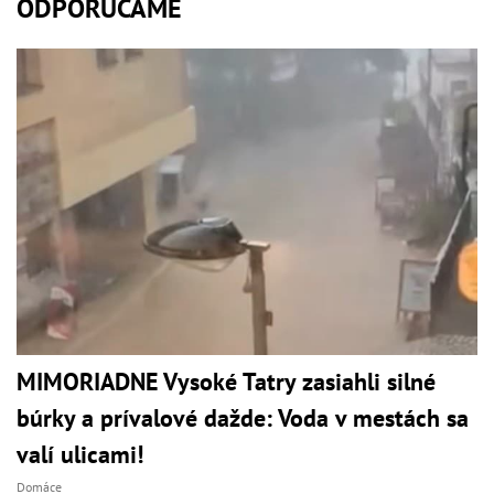
ODPORÚČAME
MIMORIADNE Vysoké Tatry zasiahli silné
búrky a prívalové dažde: Voda v mestách sa
valí ulicami!
Domáce