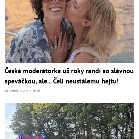
Česká moderátorka už roky randí so slávnou
speváčkou, ale... Čelí neustálemu hejtu!
Zahraniční prominenti