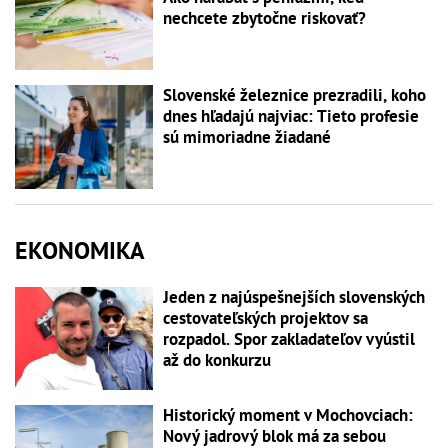
nechcete zbytočne riskovať?
Slovenské železnice prezradili, koho
dnes hľadajú najviac: Tieto profesie
sú mimoriadne žiadané
EKONOMIKA
Jeden z najúspešnejších slovenských
cestovateľských projektov sa
rozpadol. Spor zakladateľov vyústil
až do konkurzu
Historický moment v Mochovciach:
Nový jadrový blok má za sebou