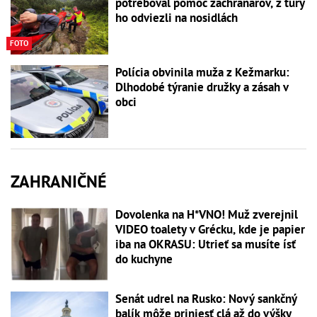
potreboval pomoc záchranárov, z túry
ho odviezli na nosidlách
FOTO
Polícia obvinila muža z Kežmarku:
Dlhodobé týranie družky a zásah v
obci
ZAHRANIČNÉ
Dovolenka na H*VNO! Muž zverejnil
VIDEO toalety v Grécku, kde je papier
iba na OKRASU: Utrieť sa musíte ísť
do kuchyne
Senát udrel na Rusko: Nový sankčný
balík môže priniesť clá až do výšky