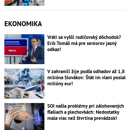
EKONOMIKA
Vráti sa vyšší rodičovský dôchodok?
Erik Tomáš má pre seniorov jasný
odkaz!
V zahraničí žije podľa odhadov až 1,8
milióna Slovákov: Štát im vlani poslal
milióny eur!
SOI našla problémy pri zálohovaných
fľašiach a plechovkách: Nedostatky
mala viac než štvrtina prevádzok!