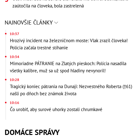
zaútočila na človeka, bola zastrelená
NAJNOVŠIE ČLÁNKY
10:37
Hrozivý incident na železničnom moste: Vlak zrazil človeka!
Polícia začala trestné stíhanie
10:34
Mimoriadne PÁTRANIE na Zlatých pieskoch: Polícia nasadila
všetky kalibre, muž sa už spod hladiny nevynoril!
10:28
Tragický koniec pátrania na Dunaji: Nezvestného Roberta (†61)
našli po dňoch bez známok života
10:16
Čo urobiť, aby surové uhorky zostali chrumkavé
DOMÁCE SPRÁVY