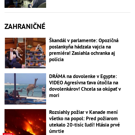
ZAHRANIČNÉ
Škandál v parlamente: Opozičná
poslankyňa hádzala vajcia na
premiéra! Zasiahla ochranka aj
polícia
DRÁMA na dovolenke v Egypte:
VIDEO Agresívna ťava útočila na
dovolenkárov! Chcela sa okúpať v
mori
Rozsiahly požiar v Kanade mení
všetko na popol: Pred požiarom
utekalo 20-tisíc ľudí! Hlásia prvé
úmrtie