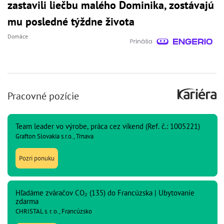
zastavili liečbu malého Dominika, zostávajú
mu posledné týždne života
Domáce
Pracovné pozície
Team leader vo výrobe, práca cez víkend (Ref. č.: 1005221)
Grafton Slovakia s.r.o., Trnava
Pozri ponuku
Hľadáme zváračov CO₂ (135) do Francúzska | Ubytovanie
zdarma
CHRISTAL s. r. o., Francúzsko