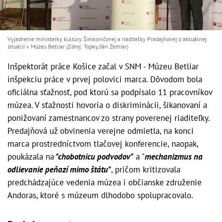
Vyjadrenie ministerky kultúry Šimkovičovej a riaditeľky Pradajňovej o aktuálnej
situácii v Múzeu Betliar (Zdroj: Topky/Ján Zemiar)
Inšpektorát práce Košice začal v SNM - Múzeu Betliar
inšpekciu práce v prvej polovici marca. Dôvodom bola
oficiálna sťažnosť, pod ktorú sa podpísalo 11 pracovníkov
múzea. V sťažnosti hovoria o diskriminácii, šikanovaní a
ponižovaní zamestnancov zo strany poverenej riaditeľky.
Predajňová už obvinenia verejne odmietla, na konci
marca prostredníctvom tlačovej konferencie, naopak,
poukázala na
"chobotnicu podvodov"
a "
mechanizmus na
odlievanie peňazí mimo štátu"
, pričom kritizovala
predchádzajúce vedenia múzea i občianske združenie
Andoras, ktoré s múzeum dlhodobo spolupracovalo.