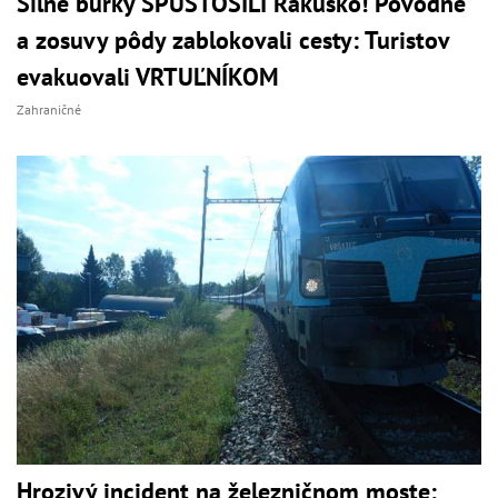
Silné búrky SPUSTOŠILI Rakúsko! Povodne
a zosuvy pôdy zablokovali cesty: Turistov
evakuovali VRTUĽNÍKOM
Zahraničné
Hrozivý incident na železničnom moste: