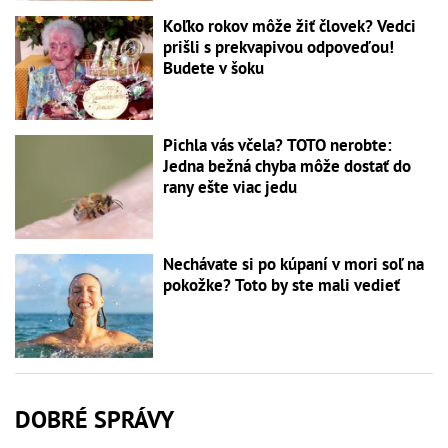
Koľko rokov môže žiť človek? Vedci
prišli s prekvapivou odpoveďou!
Budete v šoku
Pichla vás včela? TOTO nerobte:
Jedna bežná chyba môže dostať do
rany ešte viac jedu
Nechávate si po kúpaní v mori soľ na
pokožke? Toto by ste mali vedieť
DOBRÉ SPRÁVY