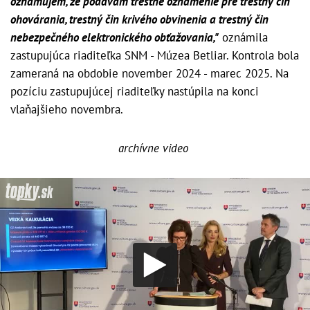
oznamujem, že podávam trestné oznámenie pre trestný čin
ohovárania, trestný čin krivého obvinenia a trestný čin
nebezpečného elektronického obťažovania,"
oznámila
zastupujúca riaditeľka SNM - Múzea Betliar. Kontrola bola
zameraná na obdobie november 2024 - marec 2025. Na
pozíciu zastupujúcej riaditeľky nastúpila na konci
vlaňajšieho novembra.
archívne video