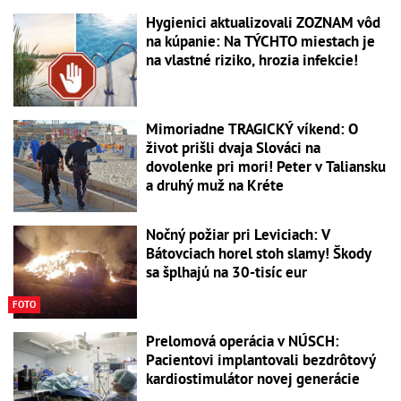
Hygienici aktualizovali ZOZNAM vôd
na kúpanie: Na TÝCHTO miestach je
na vlastné riziko, hrozia infekcie!
Mimoriadne TRAGICKÝ víkend: O
život prišli dvaja Slováci na
dovolenke pri mori! Peter v Taliansku
a druhý muž na Kréte
Nočný požiar pri Leviciach: V
Bátovciach horel stoh slamy! Škody
sa šplhajú na 30-tisíc eur
FOTO
Prelomová operácia v NÚSCH:
Pacientovi implantovali bezdrôtový
kardiostimulátor novej generácie