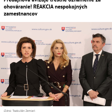
ohováranie! REAKCIA nespokojných
zamestnancov
(Zdroj: Topky/Ján Zemiar)