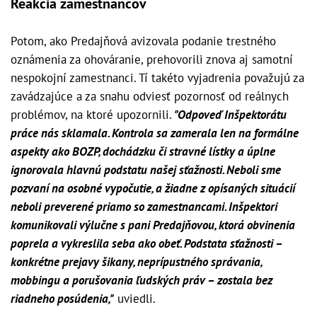
Reakcia zamestnancov
Potom, ako Predajňová avizovala podanie trestného
oznámenia za ohováranie, prehovorili znova aj samotní
nespokojní zamestnanci. Tí takéto vyjadrenia považujú za
zavádzajúce a za snahu odviesť pozornosť od reálnych
problémov, na ktoré upozornili.
"Odpoveď Inšpektorátu
práce nás sklamala. Kontrola sa zamerala len na formálne
aspekty ako BOZP, dochádzku či stravné lístky a úplne
ignorovala hlavnú podstatu našej sťažnosti. Neboli sme
pozvaní na osobné vypočutie, a žiadne z opísaných situácií
neboli preverené priamo so zamestnancami. Inšpektori
komunikovali výlučne s pani Predajňovou, ktorá obvinenia
poprela a vykreslila seba ako obeť. Podstata sťažnosti –
konkrétne prejavy šikany, neprípustného správania,
mobbingu a porušovania ľudských práv – zostala bez
riadneho posúdenia,"
uviedli.