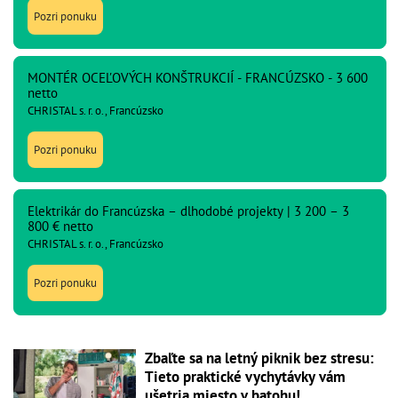
Pozri ponuku
MONTÉR OCEĽOVÝCH KONŠTRUKCIÍ - FRANCÚZSKO - 3 600
netto
CHRISTAL s. r. o., Francúzsko
Pozri ponuku
Elektrikár do Francúzska – dlhodobé projekty | 3 200 – 3
800 € netto
CHRISTAL s. r. o., Francúzsko
Pozri ponuku
Zbaľte sa na letný piknik bez stresu:
Tieto praktické vychytávky vám
ušetria miesto v batohu!