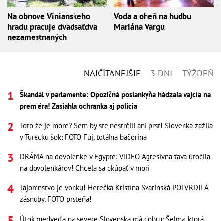
Na obnove Vinianskeho
Voda a oheň na hudbu
hradu pracuje dvadsaťdva
Mariána Vargu
nezamestnaných
NAJČÍTANEJŠIE
3 DNI
TÝŽDEŇ
Škandál v parlamente: Opozičná poslankyňa hádzala vajcia na
premiéra! Zasiahla ochranka aj polícia
Toto že je more? Sem by ste nestrčili ani prst! Slovenka zažila
v Turecku šok: FOTO Fuj, totálna bačorina
DRÁMA na dovolenke v Egypte: VIDEO Agresívna ťava útočila
na dovolenkárov! Chcela sa okúpať v mori
Tajomnstvo je vonku! Herečka Kristína Svarinská POTVRDILA
zásnuby, FOTO prsteňa!
Útok medveďa na severe Slovenska má dohru: Šelma, ktorá