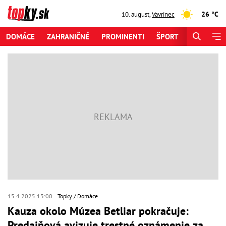
26 °C
10. august
,
Vavrinec
DOMÁCE
ZAHRANIČNÉ
PROMINENTI
ŠPORT
ZAUJÍMAV
15.4.2025 13:00
Topky
Domáce
Kauza okolo Múzea Betliar pokračuje:
Predajňová avizuje trestné oznámenie za