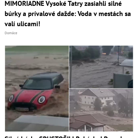
MIMORIADNE Vysoké Tatry zasiahli silné
búrky a prívalové dažde: Voda v mestách sa
valí ulicami!
Domáce