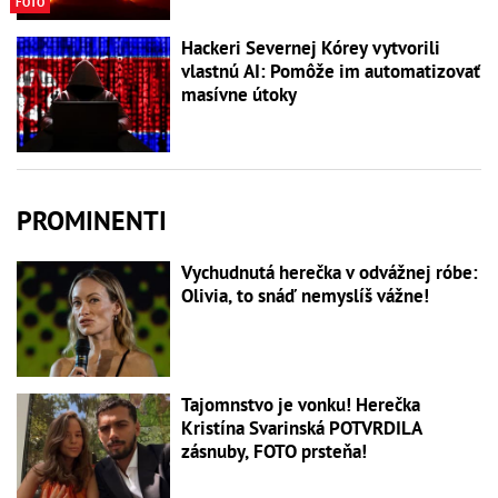
FOTO
Hackeri Severnej Kórey vytvorili
vlastnú AI: Pomôže im automatizovať
masívne útoky
PROMINENTI
Vychudnutá herečka v odvážnej róbe:
Olivia, to snáď nemyslíš vážne!
Tajomnstvo je vonku! Herečka
Kristína Svarinská POTVRDILA
zásnuby, FOTO prsteňa!