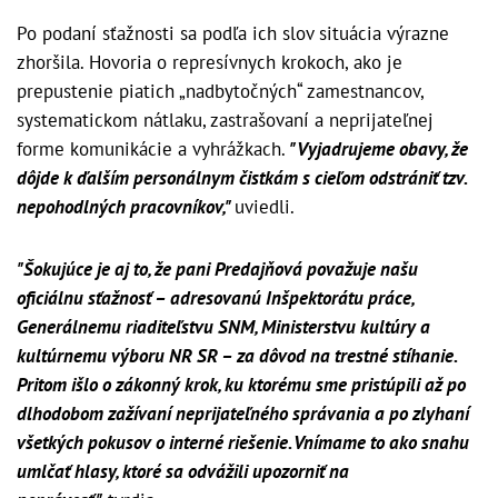
Po podaní sťažnosti sa podľa ich slov situácia výrazne
zhoršila. Hovoria o represívnych krokoch, ako je
prepustenie piatich „nadbytočných“ zamestnancov,
systematickom nátlaku, zastrašovaní a neprijateľnej
forme komunikácie a vyhrážkach.
"Vyjadrujeme obavy, že
dôjde k ďalším personálnym čistkám s cieľom odstrániť tzv.
nepohodlných pracovníkov,"
uviedli.
"Šokujúce je aj to, že pani Predajňová považuje našu
oficiálnu sťažnosť – adresovanú Inšpektorátu práce,
Generálnemu riaditeľstvu SNM, Ministerstvu kultúry a
kultúrnemu výboru NR SR – za dôvod na trestné stíhanie.
Pritom išlo o zákonný krok, ku ktorému sme pristúpili až po
dlhodobom zažívaní neprijateľného správania a po zlyhaní
všetkých pokusov o interné riešenie. Vnímame to ako snahu
umlčať hlasy, ktoré sa odvážili upozorniť na