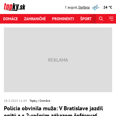
24 °C
7. august
,
Štefánia
DOMÁCE
ZAHRANIČNÉ
PROMINENTI
ŠPORT
ZAUJÍMAV
28.3.2025 11:43
Topky
Domáce
Polícia obvinila muža: V Bratislave jazdil
opitý a s 2-ročným zákazom šoférovať