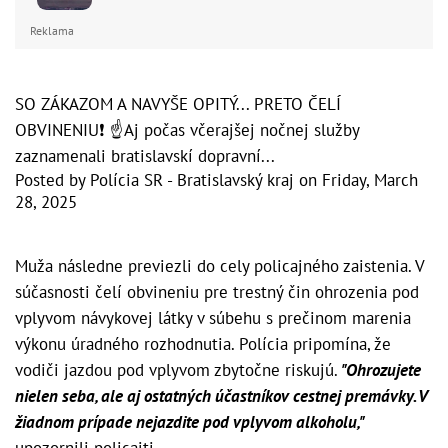
Reklama
SO ZÁKAZOM A NAVYŠE OPITÝ... PRETO ČELÍ
OBVINENIU❗ ☝️Aj počas včerajšej nočnej služby
zaznamenali bratislavskí dopravní...
Posted by
Polícia SR - Bratislavský kraj
on
Friday, March
28, 2025
Muža následne previezli do cely policajného zaistenia. V
súčasnosti čelí obvineniu pre trestný čin ohrozenia pod
vplyvom návykovej látky v súbehu s prečinom marenia
výkonu úradného rozhodnutia. Polícia pripomína, že
vodiči jazdou pod vplyvom zbytočne riskujú.
"Ohrozujete
nielen seba, ale aj ostatných účastníkov cestnej premávky. V
žiadnom prípade nejazdite pod vplyvom alkoholu,"
upozornili policajti.