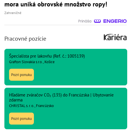
mora uniká obrovské množstvo ropy!
Zahraničné
Pracovné pozície
Špecialista pre lakovňu (Ref. č.: 1005139)
Grafton Slovakia s.r.o., Košice
Pozri ponuku
Hľadáme zváračov CO₂ (135) do Francúzska | Ubytovanie
zdarma
CHRISTAL s. r. o., Francúzsko
Pozri ponuku