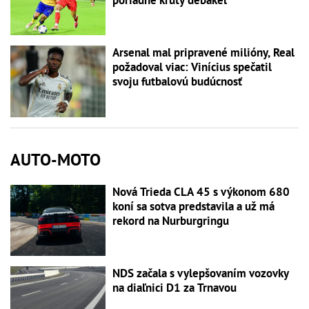
Arsenal mal pripravené milióny, Real
požadoval viac: Vinícius spečatil
svoju futbalovú budúcnosť
AUTO-MOTO
Nová Trieda CLA 45 s výkonom 680
koní sa sotva predstavila a už má
rekord na Nurburgringu
NDS začala s vylepšovaním vozovky
na diaľnici D1 za Trnavou