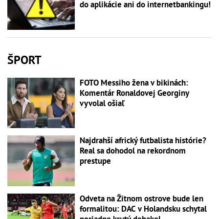
do aplikácie ani do internetbankingu!
ŠPORT
FOTO Messiho žena v bikinách:
Komentár Ronaldovej Georginy
vyvolal ošiaľ
Najdrahší africký futbalista histórie?
Real sa dohodol na rekordnom
prestupe
Odveta na Žitnom ostrove bude len
formalitou: DAC v Holandsku schytal
poriadne krutý debakel