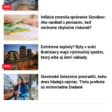
FOTO
Inflácia zmenila správanie Slovákov:
Ako narábať s peniazmi, keď
nechcete zbytočne riskovať?
Extrémne teploty? Byty v srdci
Bratislavy majú výnimočný systém,
ktorý ešte aj šetrí náklady
FOTO
Slovenské železnice prezradili, koho
dnes hľadajú najviac: Tieto profesie
sú mimoriadne žiadané