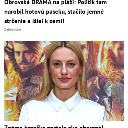
Obrovská DRÁMA na pláži: Politik tam
narobil hotovú paseku, stačilo jemné
strčenie a išiel k zemi!
Zahraničné
Známa herečka zostala ako obarená!