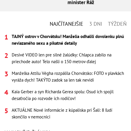
minister Ráž
NAJČÍTANEJŠIE
3 DNI
TÝŽDEŇ
TAJNÝ ostrov v Chorvátsku! Manželia odhalili dovolenku plnú
neviazaného sexu a pikatné detaily
Desivé VIDEO len pre silné žalúdky: Chlapca zabilo na
priechode auto! Telo našli o 150 metrov ďalej
Manželka Attilu Végha rozpálila Chorvátsko: FOTO v plavkách
vyráža dych! TAKÝTO zadok sa len tak nevidí
Kaia Gerber a syn Richarda Gerea spolu: Osud ich spojil
desaťročia po rozvode ich rodičov!
AKTUÁLNE Nové informácie z kúpaliska pri Šali: 8 ľudí
skončilo v nemocnici