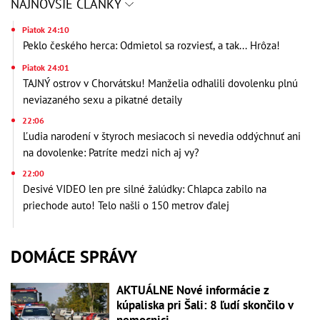
NAJNOVŠIE ČLÁNKY
Piatok 24:10
Peklo českého herca: Odmietol sa rozviesť, a tak... Hrôza!
Piatok 24:01
TAJNÝ ostrov v Chorvátsku! Manželia odhalili dovolenku plnú
neviazaného sexu a pikatné detaily
22:06
Ľudia narodení v štyroch mesiacoch si nevedia oddýchnuť ani
na dovolenke: Patríte medzi nich aj vy?
22:00
Desivé VIDEO len pre silné žalúdky: Chlapca zabilo na
priechode auto! Telo našli o 150 metrov ďalej
DOMÁCE SPRÁVY
AKTUÁLNE Nové informácie z
kúpaliska pri Šali: 8 ľudí skončilo v
nemocnici