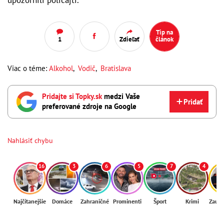
Tip na
1
Zdieľať
článok
Viac o téme:
Alkohol
,
Vodič
,
Bratislava
Pridajte si Topky.sk
medzi Vaše
Pridať
preferované zdroje na Google
Nahlásiť chybu
16
3
6
5
7
4
Najčítanejšie
Domáce
Zahraničné
Prominenti
Šport
Krimi
Zaují