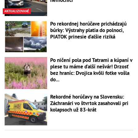
AKTUALIZOVANÉ
Po rekordnej horúčave prichádzajú
búrky: Výstrahy platia do polnoci,
PIATOK prinesie ďalšie riziká
Po ničení pola pod Tatrami a kúpaní v
plese tu máme ďalší nešvár! Drzosť
bez hraníc: Dvojica kvôli fotke vošla
do...
Rekordné horúčavy na Slovensku:
Záchranári vo štvrtok zasahovali pri
kolapsoch už 83-krát