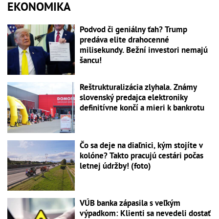
EKONOMIKA
Podvod či geniálny ťah? Trump
predáva elite drahocenné
milisekundy. Bežní investori nemajú
šancu!
Reštrukturalizácia zlyhala. Známy
slovenský predajca elektroniky
definitívne končí a mieri k bankrotu
Čo sa deje na diaľnici, kým stojíte v
kolóne? Takto pracujú cestári počas
letnej údržby! (foto)
VÚB banka zápasila s veľkým
výpadkom: Klienti sa nevedeli dostať