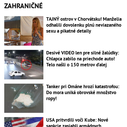
ZAHRANIČNÉ
TAJNÝ ostrov v Chorvátsku! Manželia
odhalili dovolenku plnú neviazaného
sexu a pikatné detaily
Desivé VIDEO len pre silné žalúdky:
Chlapca zabilo na priechode auto!
Telo našli o 150 metrov ďalej
Tanker pri Ománe hrozí katastrofou:
Do mora uniká obrovské množstvo
ropy!
USA pritvrdili voči Kube: Nové
sankcie zasiahli armádnych