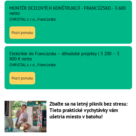
MONTÉR OCEĽOVÝCH KONŠTRUKCIÍ - FRANCÚZSKO - 3 600
netto
CHRISTAL s. r. o., Francúzsko
Pozri ponuku
Elektrikár do Francúzska – dlhodobé projekty | 3 200 – 3
800 € netto
CHRISTAL s. r. o., Francúzsko
Pozri ponuku
Zbaľte sa na letný piknik bez stresu:
Tieto praktické vychytávky vám
ušetria miesto v batohu!