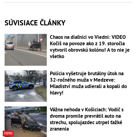
SÚVISIACE ČLÁNKY
Chaos na diaľnici vo Viedni: VIDEO
Kočiš na povoze ako z 19. storočia
vytvoril obrovskú kolónu! A to nie je
všetko
Polícia vyšetruje brutálny útok na
32-ročného muža v Medzeve:
Mladiství muža udierali a kopali do
hlavy!
Vážna nehoda v Košiciach: Vodič s
dvoma promile prevrátil auto na
strechu, spolujazdec utrpel ťažké
zranenia
FOTO