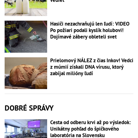
Hasiči nezachraňujú len ľudí: VIDEO
Po požiari podali kyslík holubovi!
Dojímavé zábery obleteli svet
Prielomový NÁLEZ z čias Inkov! Vedci
z múmií získali DNA vírusu, ktorý
zabíjal milióny ľudí
DOBRÉ SPRÁVY
Cesta od odberu krvi až po výsledok:
Unikátny pohľad do špičkového
laboratória na Slovensku