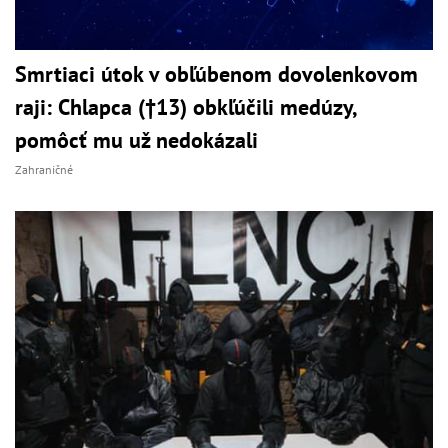
Smrtiaci útok v obľúbenom dovolenkovom
raji: Chlapca (†13) obkľúčili medúzy,
pomôcť mu už nedokázali
Zahraničné