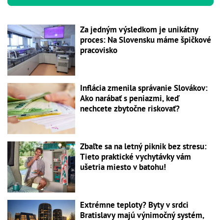
Za jedným výsledkom je unikátny
proces: Na Slovensku máme špičkové
pracovisko
Inflácia zmenila správanie Slovákov:
Ako narábať s peniazmi, keď
nechcete zbytočne riskovať?
Zbaľte sa na letný piknik bez stresu:
Tieto praktické vychytávky vám
ušetria miesto v batohu!
Extrémne teploty? Byty v srdci
Bratislavy majú výnimočný systém,