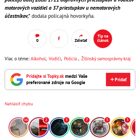
motorových vozidiel a 37 priestupkov u nemotorových
účastníkov,"
dodala policajná hovorkyňa.
Tip na
0
Zdieľať
článok
Viac o téme:
Alkohol
,
Vodiči
,
Polícia
,
Žilinský samosprávny kraj
Pridajte si Topky.sk
medzi Vaše
Pridať
preferované zdroje na Google
Nahlásiť chybu
16
2
3
7
5
3