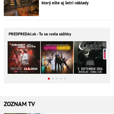
ktorý ešte aj šetrí náklady
PREDPREDAJ
.sk - Tu sa rodia zážitky
ZOZNAM TV