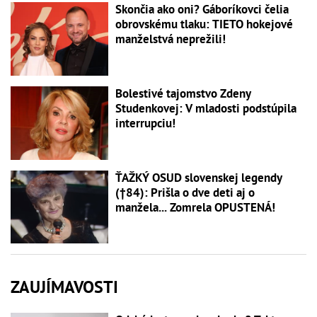
Skončia ako oni? Gáboríkovci čelia
obrovskému tlaku: TIETO hokejové
manželstvá neprežili!
Bolestivé tajomstvo Zdeny
Studenkovej: V mladosti podstúpila
interrupciu!
ŤAŽKÝ OSUD slovenskej legendy
(†84): Prišla o dve deti aj o
manžela... Zomrela OPUSTENÁ!
ZAUJÍMAVOSTI