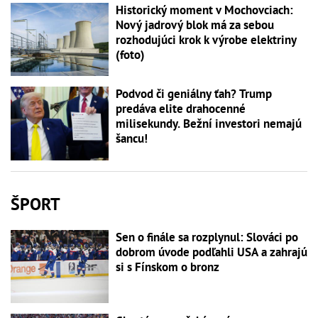
Historický moment v Mochovciach:
Nový jadrový blok má za sebou
rozhodujúci krok k výrobe elektriny
(foto)
Podvod či geniálny ťah? Trump
predáva elite drahocenné
milisekundy. Bežní investori nemajú
šancu!
ŠPORT
Sen o finále sa rozplynul: Slováci po
dobrom úvode podľahli USA a zahrajú
si s Fínskom o bronz