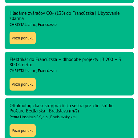
Hľadáme zváračov CO₂ (135) do Francúzska | Ubytovanie
zdarma
CHRISTAL s. r. o., Francúzsko
Pozri ponuku
Elektrikár do Francúzska – dlhodobé projekty | 3 200 – 3
800 € netto
CHRISTAL s. r. o., Francúzsko
Pozri ponuku
Oftalmologická sestra/praktická sestra pre klin. štúdie -
ProCare Betliarska - Bratislava (m/ž)
Penta Hospitals SK, a. s., Bratislavský kraj
Pozri ponuku