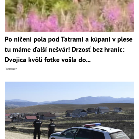
Po ničení pola pod Tatrami a kúpaní v plese
tu máme ďalší nešvár! Drzosť bez hraníc:
Dvojica kvôli fotke vošla do...
Domáce