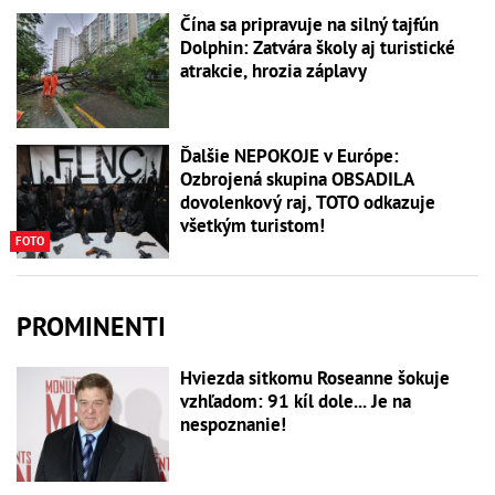
Čína sa pripravuje na silný tajfún
Dolphin: Zatvára školy aj turistické
atrakcie, hrozia záplavy
Ďalšie NEPOKOJE v Európe:
Ozbrojená skupina OBSADILA
dovolenkový raj, TOTO odkazuje
všetkým turistom!
FOTO
PROMINENTI
Hviezda sitkomu Roseanne šokuje
vzhľadom: 91 kíl dole... Je na
nespoznanie!