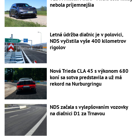
nebola príjemnejšia
Letná údržba diaľnic je v polovici,
NDS vyčistila vyše 400 kilometrov
rigolov
Nová Trieda CLA 45 s výkonom 680
koní sa sotva predstavila a už má
rekord na Nurburgringu
NDS začala s vylepšovaním vozovky
na diaľnici D1 za Trnavou