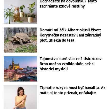
Odchádzate na dovolenku? Takto
zachránite izbové rastliny
Domáci miláčik Albert okúsil život:
Korytnačku nezastavil ani záhradný
plot, utiekla do lesa
Tajomstvo staré viac než tisíc rokov:
Brno možno vzniklo skôr, než si
historici mysleli
Tŕpnutie ruky nemusí byť banalita: Ak
máte aj tento príznak, nečakajte