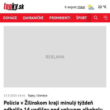
22 °C
8. august
,
Oskar
DOMÁCE
ZAHRANIČNÉ
PROMINENTI
ŠPORT
ZAUJÍMAV
17.3.2025 14:41
Topky
Domáce
Polícia v Žilinskom kraji minulý týždeň
odhalila 14 vodičov pod vplyvom alkoholu