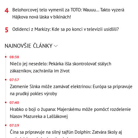
Belohorcovej telo vymenil za TOTO: Wauuu... Takto vyzerá
Hájkova nová láska v bikinách!
Odídenci z Markízy: Kde sa po konci v televízii usídlili?
NAJNOVŠIE ČLÁNKY
08:38
Niečo jej nesedelo: Pekárka išla skontrolovať stálych
zákazníkov, zachránila im život
07:57
Zatmenie Slnka môže zamávať elektrinou: Európa sa pripravuje
na prudký pokles výroby
07:40
Hrabko o boji o župana: Majerskému môže pomôcť rozdelenie
hlasov Mazureka a Laššákovej
07:19
Čína sa pripravuje na silný tajfún Dolphin: Zatvára školy aj