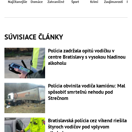
Najčítanejšie
Domáce
Zahraničné
Šport
Krimi
Zaujímavosti
Reg
SÚVISIACE ČLÁNKY
Polícia zadržala opitú vodičku v
centre Bratislavy s vysokou hladinou
alkoholu
Polícia obvinila vodiča kamiónu: Mal
spôsobiť smrteľnú nehodu pod
Strečnom
Bratislavská polícia cez víkend riešila
štyroch vodičov pod vplyvom