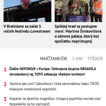
V Bratislave sa začal 5.
Spišský hrad sa postupne
ročník festivalu Lovestream
mení: Martina Šimkovičová
o obnove paláca, ktorý bol
spočiatku neprístupný
NAJČÍTANEJŠIE
3 DNI
TÝŽDEŇ
Ďalšie NEPOKOJE v Európe: Ozbrojená skupina OBSADILA
dovolenkový raj, TOTO odkazuje všetkým turistom!
Skončia ako oni? Gáboríkovci čelia obrovskému tlaku: TIETO
hokejové manželstvá neprežili!
Kúpanie sa skončilo tragédiou: Chlapca popŕhlila morská osa!
Nepodarilo sa ho zachrániť