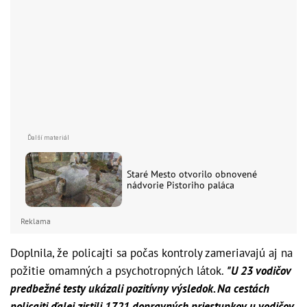
Staré Mesto otvorilo obnovené
nádvorie Pistoriho paláca
Reklama
Doplnila, že policajti sa počas kontroly zameriavajú aj na
požitie omamných a psychotropných látok.
"U 23 vodičov
predbežné testy ukázali pozitívny výsledok. Na cestách
policajti ďalej zistili 1721 dopravných priestupkov u vodičov