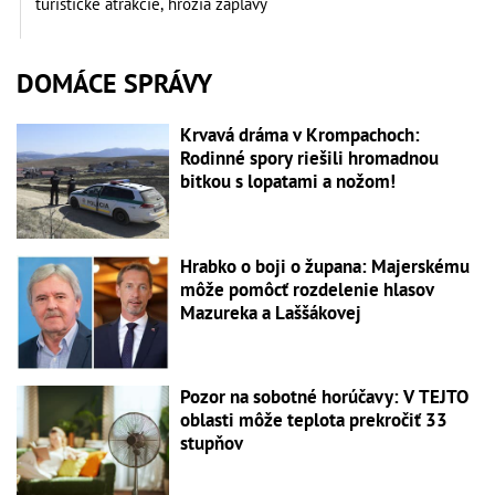
turistické atrakcie, hrozia záplavy
DOMÁCE SPRÁVY
Krvavá dráma v Krompachoch:
Rodinné spory riešili hromadnou
bitkou s lopatami a nožom!
Hrabko o boji o župana: Majerskému
môže pomôcť rozdelenie hlasov
Mazureka a Laššákovej
Pozor na sobotné horúčavy: V TEJTO
oblasti môže teplota prekročiť 33
stupňov