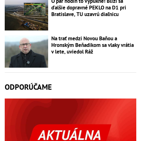
O pár hodín to vypukne! Blíži sa
ďalšie dopravné PEKLO na D1 pri
Bratislave, TU uzavrú diaľnicu
Na trať medzi Novou Baňou a
Hronským Beňadikom sa vlaky vrátia
v lete, uviedol Ráž
ODPORÚČAME