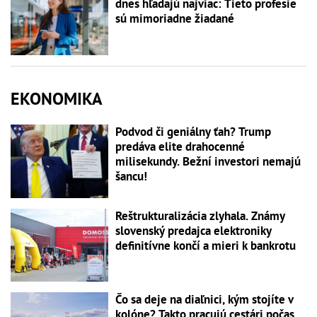
dnes hľadajú najviac: Tieto profesie
sú mimoriadne žiadané
EKONOMIKA
Podvod či geniálny ťah? Trump
predáva elite drahocenné
milisekundy. Bežní investori nemajú
šancu!
Reštrukturalizácia zlyhala. Známy
slovenský predajca elektroniky
definitívne končí a mieri k bankrotu
Čo sa deje na diaľnici, kým stojíte v
kolóne? Takto pracujú cestári počas