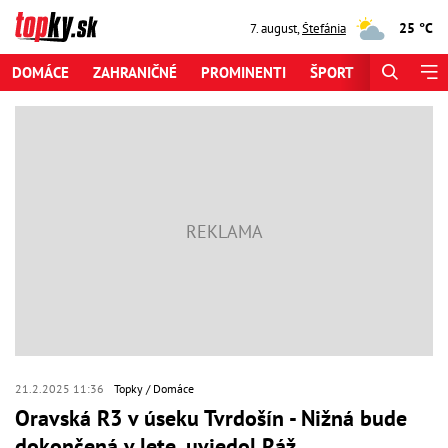
25 °C
7. august
,
Štefánia
DOMÁCE
ZAHRANIČNÉ
PROMINENTI
ŠPORT
ZAUJÍMAV
21.2.2025 11:36
Topky
Domáce
Oravská R3 v úseku Tvrdošín - Nižná bude
dokončená v lete, uviedol Ráž