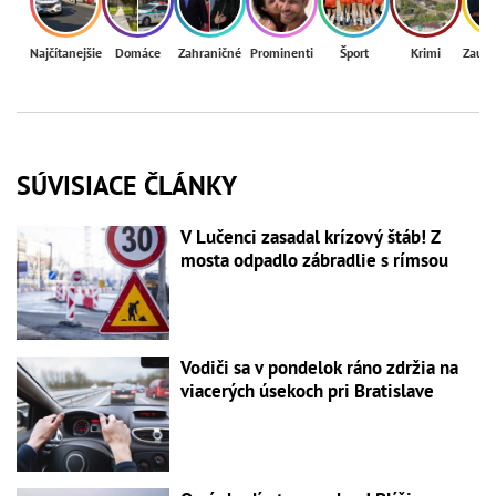
Najčítanejšie
Domáce
Zahraničné
Prominenti
Šport
Krimi
Zaují
SÚVISIACE ČLÁNKY
V Lučenci zasadal krízový štáb! Z
mosta odpadlo zábradlie s rímsou
Vodiči sa v pondelok ráno zdržia na
viacerých úsekoch pri Bratislave