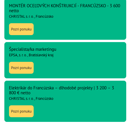
MONTÉR OCEĽOVÝCH KONŠTRUKCIÍ - FRANCÚZSKO - 3 600
netto
CHRISTAL s. r. o., Francúzsko
Pozri ponuku
Špecialista/ka marketingu
EPSA, s. r. o., Bratislavský kraj
Pozri ponuku
Elektrikár do Francúzska – dlhodobé projekty | 3 200 – 3
800 € netto
CHRISTAL s. r. o., Francúzsko
Pozri ponuku