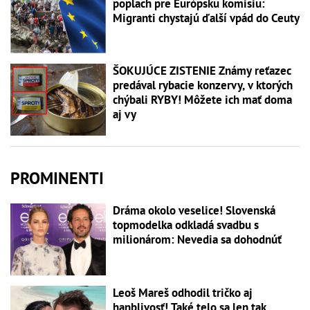
poplach pre Európsku komisiu:
Migranti chystajú ďalší vpád do Ceuty
ŠOKUJÚCE ZISTENIE Známy reťazec
predával rybacie konzervy, v ktorých
chýbali RYBY! Môžete ich mať doma
aj vy
PROMINENTI
Dráma okolo veselice! Slovenská
topmodelka odkladá svadbu s
milionárom: Nevedia sa dohodnúť
Leoš Mareš odhodil tričko aj
hanblivosť! Také telo sa len tak