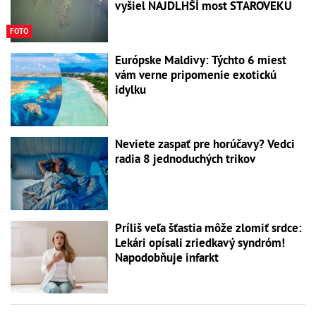
vyšiel NAJDLHŠÍ most STAROVEKU
FOTO
Európske Maldivy: Týchto 6 miest
vám verne pripomenie exotickú
idylku
Neviete zaspať pre horúčavy? Vedci
radia 8 jednoduchých trikov
Príliš veľa šťastia môže zlomiť srdce:
Lekári opísali zriedkavý syndróm!
Napodobňuje infarkt