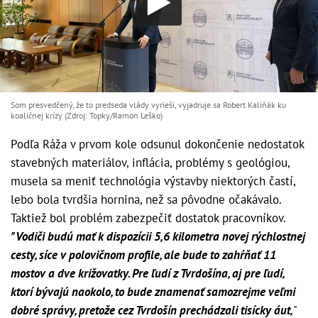
Som presvedčený, že to predseda vlády vyrieši, vyjadruje sa Robert Kaliňák ku
koaličnej krízy (Zdroj: Topky/Ramon Leško)
Podľa Ráža v prvom kole odsunul dokončenie nedostatok
stavebných materiálov, inflácia, problémy s geológiou,
musela sa meniť technológia výstavby niektorých častí,
lebo bola tvrdšia hornina, než sa pôvodne očakávalo.
Taktiež bol problém zabezpečiť dostatok pracovníkov.
"Vodiči budú mať k dispozícii 5,6 kilometra novej rýchlostnej
cesty, síce v polovičnom profile, ale bude to zahŕňať 11
mostov a dve križovatky. Pre ľudí z Tvrdošína, aj pre ľudí,
ktorí bývajú naokolo, to bude znamenať samozrejme veľmi
dobré správy, pretože cez Tvrdošín prechádzali tisícky áut,
"