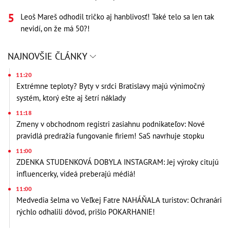
Leoš Mareš odhodil tričko aj hanblivosť! Také telo sa len tak
nevidí, on že má 50?!
NAJNOVŠIE ČLÁNKY
11:20
Extrémne teploty? Byty v srdci Bratislavy majú výnimočný
systém, ktorý ešte aj šetrí náklady
11:18
Zmeny v obchodnom registri zasiahnu podnikateľov: Nové
pravidlá predražia fungovanie firiem! SaS navrhuje stopku
11:00
ZDENKA STUDENKOVÁ DOBYLA INSTAGRAM: Jej výroky citujú
influencerky, videá preberajú médiá!
11:00
Medvedia šelma vo Veľkej Fatre NAHÁŇALA turistov: Ochranári
rýchlo odhalili dôvod, prišlo POKARHANIE!