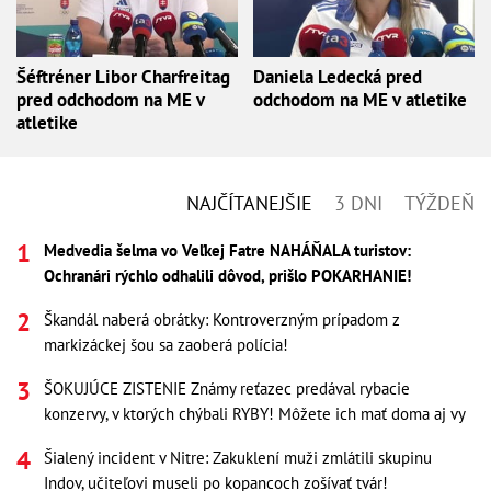
Šéftréner Libor Charfreitag
Daniela Ledecká pred
pred odchodom na ME v
odchodom na ME v atletike
atletike
NAJČÍTANEJŠIE
3 DNI
TÝŽDEŇ
Medvedia šelma vo Veľkej Fatre NAHÁŇALA turistov:
Ochranári rýchlo odhalili dôvod, prišlo POKARHANIE!
Škandál naberá obrátky: Kontroverzným prípadom z
markizáckej šou sa zaoberá polícia!
ŠOKUJÚCE ZISTENIE Známy reťazec predával rybacie
konzervy, v ktorých chýbali RYBY! Môžete ich mať doma aj vy
Šialený incident v Nitre: Zakuklení muži zmlátili skupinu
Indov, učiteľovi museli po kopancoch zošívať tvár!