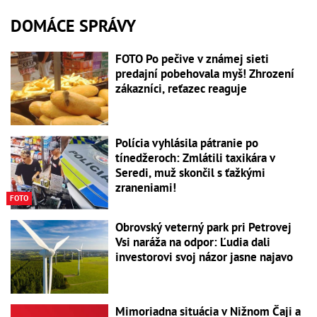
DOMÁCE SPRÁVY
FOTO Po pečive v známej sieti
predajní pobehovala myš! Zhrození
zákazníci, reťazec reaguje
Polícia vyhlásila pátranie po
tínedžeroch: Zmlátili taxikára v
Seredi, muž skončil s ťažkými
zraneniami!
FOTO
Obrovský veterný park pri Petrovej
Vsi naráža na odpor: Ľudia dali
investorovi svoj názor jasne najavo
Mimoriadna situácia v Nižnom Čaji a