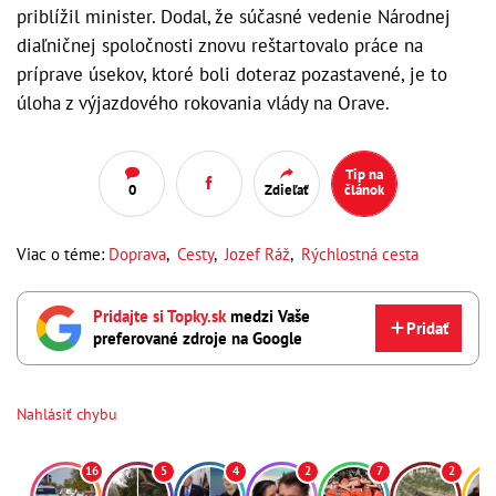
priblížil minister. Dodal, že súčasné vedenie Národnej
diaľničnej spoločnosti znovu reštartovalo práce na
príprave úsekov, ktoré boli doteraz pozastavené, je to
úloha z výjazdového rokovania vlády na Orave.
Tip na
0
Zdieľať
článok
Viac o téme:
Doprava
,
Cesty
,
Jozef Ráž
,
Rýchlostná cesta
Pridajte si Topky.sk
medzi Vaše
Pridať
preferované zdroje na Google
Nahlásiť chybu
16
5
4
2
7
2