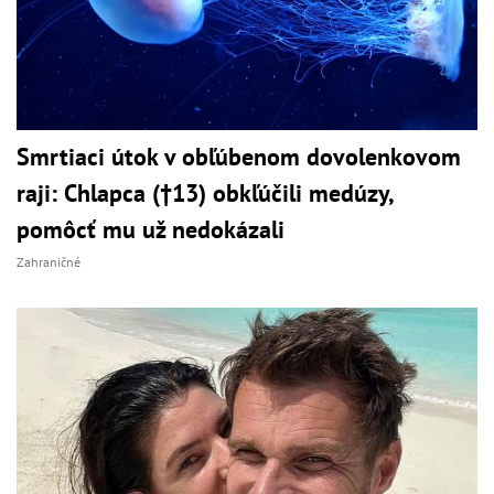
Smrtiaci útok v obľúbenom dovolenkovom
raji: Chlapca (†13) obkľúčili medúzy,
pomôcť mu už nedokázali
Zahraničné