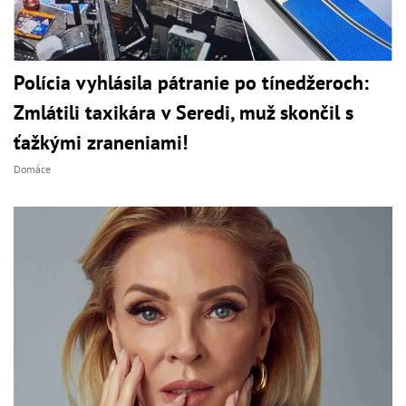
Polícia vyhlásila pátranie po tínedžeroch:
Zmlátili taxikára v Seredi, muž skončil s
ťažkými zraneniami!
Domáce