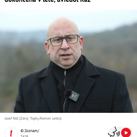
Jozef Ráž (Zdroj: Topky/Ramon Leško)
© Zoznam/
TASR