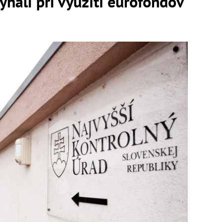
lyhali pri využití eurofondov