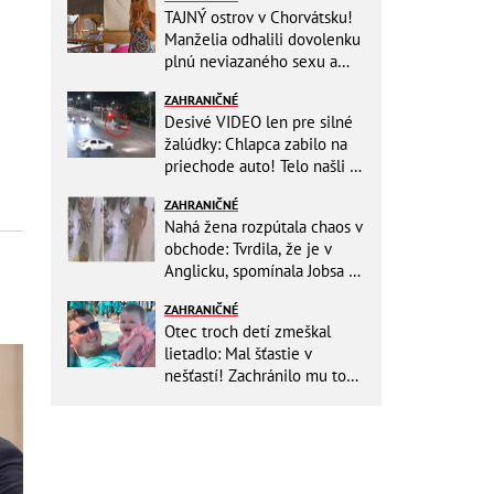
TAJNÝ ostrov v Chorvátsku!
Manželia odhalili dovolenku
plnú neviazaného sexu a
pikatné detaily
ZAHRANIČNÉ
Desivé VIDEO len pre silné
žalúdky: Chlapca zabilo na
priechode auto! Telo našli o
150 metrov ďalej
ZAHRANIČNÉ
Nahá žena rozpútala chaos v
obchode: Tvrdila, že je v
Anglicku, spomínala Jobsa aj
amfetamín
ZAHRANIČNÉ
Otec troch detí zmeškal
lietadlo: Mal šťastie v
nešťastí! Zachránilo mu to
život