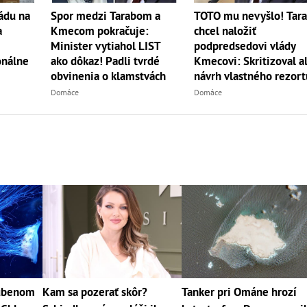
ádu na
Spor medzi Tarabom a
TOTO mu nevyšlo! Tar
a
Kmecom pokračuje:
chcel naložiť
Minister vytiahol LIST
podpredsedovi vlády
onálne
ako dôkaz! Padli tvrdé
Kmecovi: Skritizoval a
obvinenia o klamstvách
návrh vlastného rezort
Domáce
Domáce
ľúbenom
Kam sa pozerať skôr?
Tanker pri Ománe hrozí