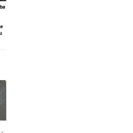
aba
le
u