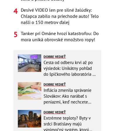
Desivé VIDEO len pre silné žalúdky:
Chlapca zabilo na priechode auto! Telo
našli o 150 metrov ďalej
Tanker pri Ománe hrozí katastrofou: Do
mora uniká obrovské množstvo ropy!
DOBRE VEDIEŤ
Cesta od odberu krvi až po
výsledok: Unikátny pohľad
do špičkového laboratória na
Slovensku
DOBRE VEDIEŤ
Inflácia zmenila správanie
Slovákov: Ako narábať s
peniazmi, keď nechcete
zbytočne riskovať?
DOBRE VEDIEŤ
Extrémne teploty? Byty v
srdci Bratislavy majú
výnimočný systém, ktorý