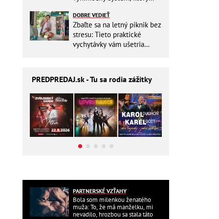
ešte aj šetrí náklady
DOBRE VEDIEŤ
Zbaľte sa na letný piknik bez
stresu: Tieto praktické
vychytávky vám ušetria
miesto v batohu!
PREDPREDAJ
.sk - Tu sa rodia zážitky
PARTNERSKÉ VZŤAHY
Bola som milenkou ženatého
muža: To, že má manželku, mi
nevadilo, hrozbou sa stala táto