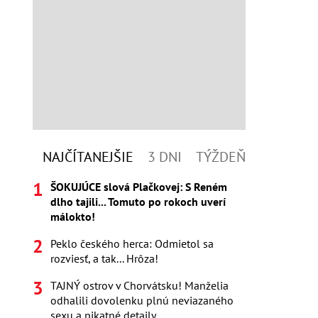
NAJČÍTANEJŠIE
3 DNI
TÝŽDEŇ
ŠOKUJÚCE slová Plačkovej: S Reném
dlho tajili... Tomuto po rokoch uverí
málokto!
Peklo českého herca: Odmietol sa
rozviesť, a tak... Hrôza!
TAJNÝ ostrov v Chorvátsku! Manželia
odhalili dovolenku plnú neviazaného
sexu a pikatné detaily