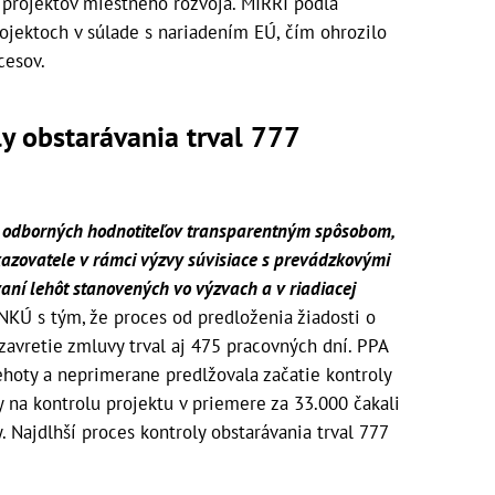
projektov miestneho rozvoja. MIRRI podľa
ojektoch v súlade s nariadením EÚ, čím ohrozilo
cesov.
ly obstarávania trval 777
lo odborných hodnotiteľov transparentným spôsobom,
azovatele v rámci výzvy súvisiace s prevádzkovými
aní lehôt stanovených vo výzvach a v riadiacej
NKÚ s tým, že proces od predloženia žiadosti o
zavretie zmluvy trval aj 475 pracovných dní. PPA
ehoty a neprimerane predlžovala začatie kontroly
 na kontrolu projektu v priemere za 33.000 čakali
y. Najdlhší proces kontroly obstarávania trval 777