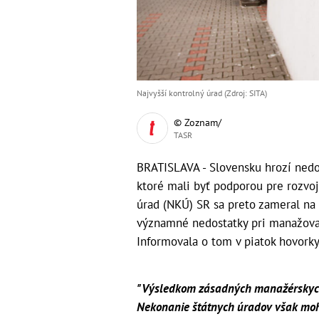
Najvyšší kontrolný úrad (Zdroj: SITA)
© Zoznam/
TASR
BRATISLAVA - Slovensku hrozí nedo
ktoré mali byť podporou pre rozvoj
úrad (NKÚ) SR sa preto zameral na 
významné nedostatky pri manažovan
Informovala o tom v piatok hovor
"Výsledkom zásadných manažérskych 
Nekonanie štátnych úradov však mohlo