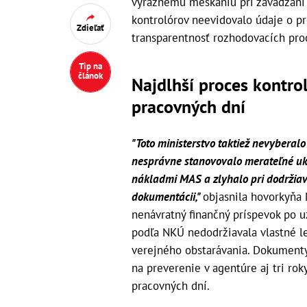
výraznému meškaniu pri zavádzaní 
kontrolórov neevidovalo údaje o pr
Zdieľať
transparentnosť rozhodovacích pro
Tip na
článok
Najdlhší proces kontro
pracovných dní
"Toto ministerstvo taktiež nevybera
nesprávne stanovovalo merateľné uk
nákladmi MAS a zlyhalo pri dodržiav
dokumentácii,"
objasnila hovorkyňa 
nenávratný finančný príspevok po u
podľa NKÚ nedodržiavala vlastné l
verejného obstarávania. Dokumenty
na preverenie v agentúre aj tri rok
pracovných dní.