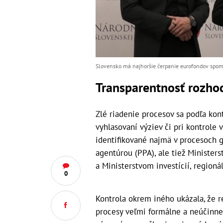
Slovensko má najhoršie čerpanie eurofondov spome
Transparentnosť rozho
Zlé riadenie procesov sa podľa kon
vyhlasovaní výziev či pri kontrole 
identifikované najmä v procesoch
agentúrou (PPA), ale tiež Ministe
a Ministerstvom investícií, regioná
0
Kontrola okrem iného ukázala, že r
procesy veľmi formálne a neúčinne