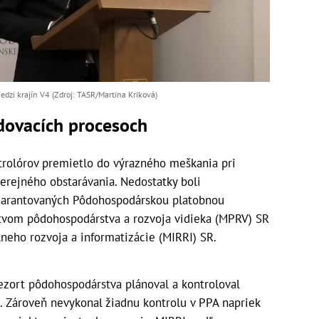
dzi krajín V4 (Zdroj: TASR/Martina Kriková)
dovacích procesoch
trolórov premietlo do výrazného meškania pri
verejného obstarávania. Nedostatky boli
 garantovaných Pôdohospodárskou platobnou
rstvom pôdohospodárstva a rozvoja vidieka (MPRV) SR
lneho rozvoja a informatizácie (MIRRI) SR.
ezort pôdohospodárstva plánoval a kontroloval
. Zároveň nevykonal žiadnu kontrolu v PPA napriek