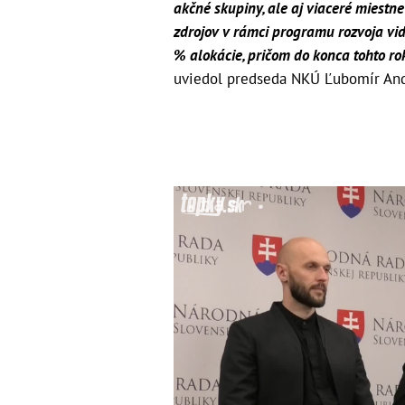
akčné skupiny, ale aj viaceré miestn
zdrojov v rámci programu rozvoja vid
% alokácie, pričom do konca tohto rok
uviedol predseda NKÚ Ľubomír And