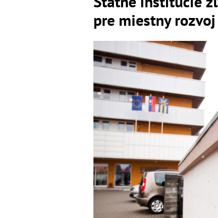
Štátne inštitúcie z
pre miestny rozvoj