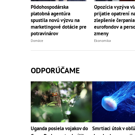
Opozícia vyzýva vl
Pôdohospodárska
prijatie opatrení n
platobná agentúra
zlepšenie čerpania
spustila novú výzvu na
eurofondov a pers
marketingové dotácie pre
zmeny
potravinárov
Ekonomika
Domáce
ODPORÚČAME
Uganda posiela vojakov do
Smrtiaci útok v ob