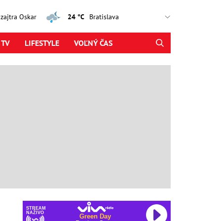
, zajtra Oskar
24 °C
 TV
LIFESTYLE
VOĽNÝ ČAS
STREAM
NAŽIVO
Green Day