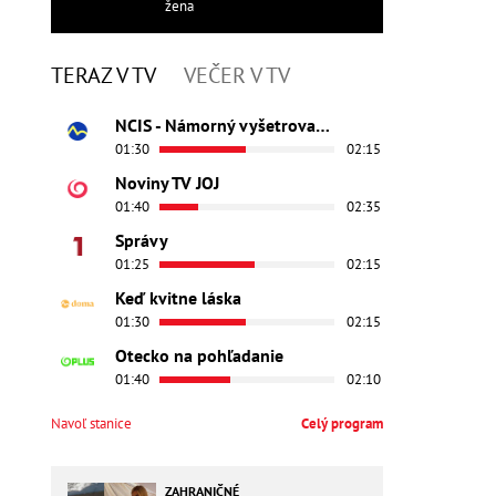
žena
TERAZ V TV
VEČER V TV
NCIS - Námorný vyšetrovací úrad
01:30
02:15
Noviny TV JOJ
01:40
02:35
Správy
01:25
02:15
Keď kvitne láska
01:30
02:15
Otecko na pohľadanie
01:40
02:10
Navoľ stanice
Celý program
ZAHRANIČNÉ