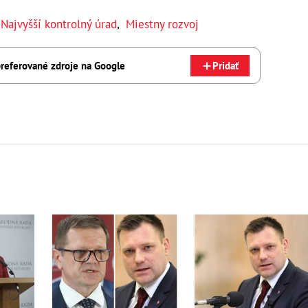
,
Najvyšší kontrolný úrad
,
Miestny rozvoj
referované zdroje na Google
Pridať