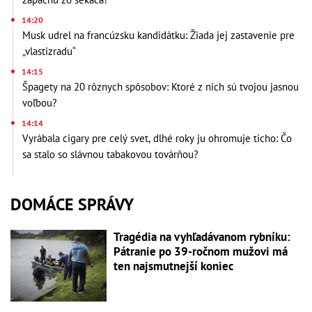
14:20
Musk udrel na francúzsku kandidátku: Žiada jej zastavenie pre
„vlastizradu“
14:15
Špagety na 20 rôznych spôsobov: Ktoré z nich sú tvojou jasnou
voľbou?
14:14
Vyrábala cigary pre celý svet, dlhé roky ju ohromuje ticho: Čo
sa stalo so slávnou tabakovou továrňou?
DOMÁCE SPRÁVY
Tragédia na vyhľadávanom rybníku:
Pátranie po 39-ročnom mužovi má
ten najsmutnejší koniec