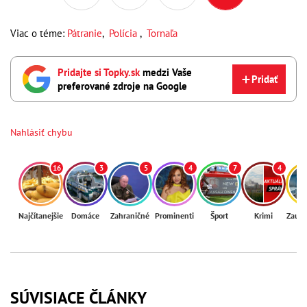
Viac o téme:
Pátranie
,
Polícia
,
Tornaľa
Pridajte si Topky.sk
medzi Vaše
Pridať
preferované zdroje na Google
Nahlásiť chybu
16
3
5
4
7
4
Najčítanejšie
Domáce
Zahraničné
Prominenti
Šport
Krimi
Zaují
SÚVISIACE ČLÁNKY