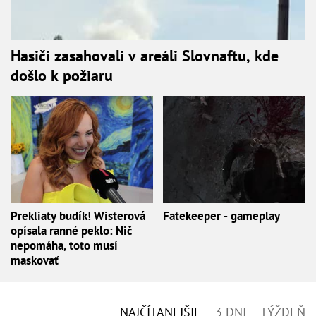
Hasiči zasahovali v areáli Slovnaftu, kde
došlo k požiaru
Prekliaty budík! Wisterová
Fatekeeper - gameplay
opísala ranné peklo: Nič
nepomáha, toto musí
maskovať
NAJČÍTANEJŠIE
3 DNI
TÝŽDEŇ