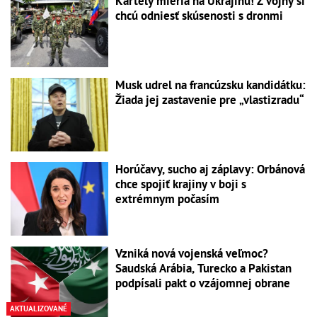
Kartely mieria na Ukrajinu! Z vojny si
chcú odniesť skúsenosti s dronmi
Musk udrel na francúzsku kandidátku:
Žiada jej zastavenie pre „vlastizradu“
Horúčavy, sucho aj záplavy: Orbánová
chce spojiť krajiny v boji s
extrémnym počasím
Vzniká nová vojenská veľmoc?
Saudská Arábia, Turecko a Pakistan
podpísali pakt o vzájomnej obrane
AKTUALIZOVANÉ