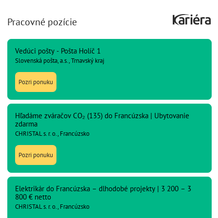
Pracovné pozície
Vedúci pošty - Pošta Holíč 1
Slovenská pošta, a.s., Trnavský kraj
Pozri ponuku
Hľadáme zváračov CO₂ (135) do Francúzska | Ubytovanie
zdarma
CHRISTAL s. r. o., Francúzsko
Pozri ponuku
Elektrikár do Francúzska – dlhodobé projekty | 3 200 – 3
800 € netto
CHRISTAL s. r. o., Francúzsko