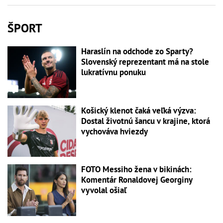
ŠPORT
Haraslín na odchode zo Sparty?
Slovenský reprezentant má na stole
lukratívnu ponuku
Košický klenot čaká veľká výzva:
Dostal životnú šancu v krajine, ktorá
vychováva hviezdy
FOTO Messiho žena v bikinách:
Komentár Ronaldovej Georginy
vyvolal ošiaľ