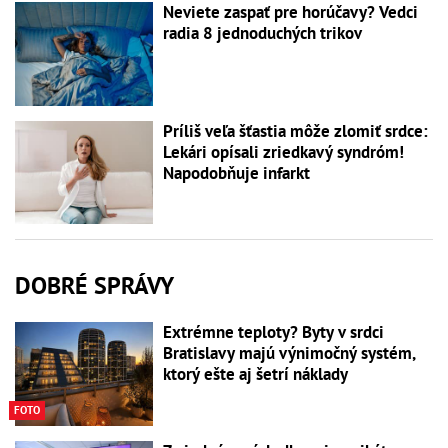
Neviete zaspať pre horúčavy? Vedci
radia 8 jednoduchých trikov
Príliš veľa šťastia môže zlomiť srdce:
Lekári opísali zriedkavý syndróm!
Napodobňuje infarkt
DOBRÉ SPRÁVY
Extrémne teploty? Byty v srdci
Bratislavy majú výnimočný systém,
ktorý ešte aj šetrí náklady
FOTO