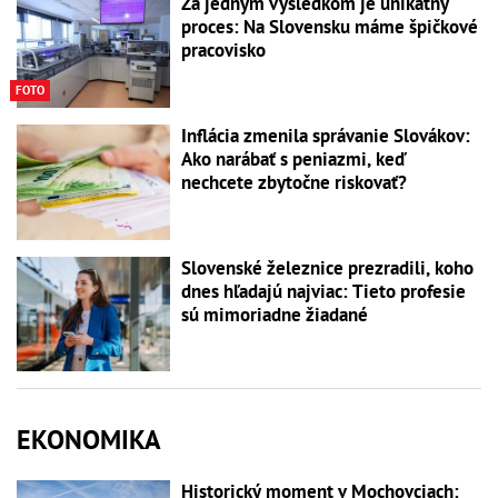
Za jedným výsledkom je unikátny
proces: Na Slovensku máme špičkové
pracovisko
FOTO
Inflácia zmenila správanie Slovákov:
Ako narábať s peniazmi, keď
nechcete zbytočne riskovať?
Slovenské železnice prezradili, koho
dnes hľadajú najviac: Tieto profesie
sú mimoriadne žiadané
EKONOMIKA
Historický moment v Mochovciach: