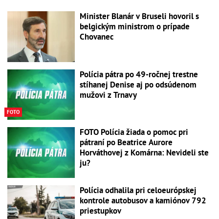
Minister Blanár v Bruseli hovoril s
belgickým ministrom o prípade
Chovanec
Polícia pátra po 49-ročnej trestne
stíhanej Denise aj po odsúdenom
mužovi z Trnavy
FOTO
FOTO Polícia žiada o pomoc pri
pátraní po Beatrice Aurore
Horváthovej z Komárna: Nevideli ste
ju?
Polícia odhalila pri celoeurópskej
kontrole autobusov a kamiónov 792
priestupkov