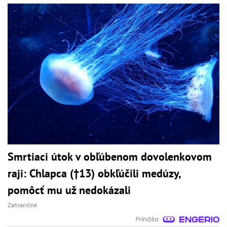
Smrtiaci útok v obľúbenom dovolenkovom
raji: Chlapca (†13) obkľúčili medúzy,
pomôcť mu už nedokázali
Zahraničné