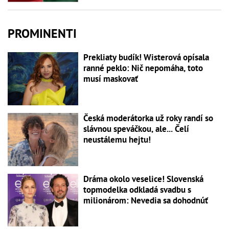
PROMINENTI
Prekliaty budík! Wisterová opísala
ranné peklo: Nič nepomáha, toto
musí maskovať
Česká moderátorka už roky randí so
slávnou speváčkou, ale... Čelí
neustálemu hejtu!
Dráma okolo veselice! Slovenská
topmodelka odkladá svadbu s
milionárom: Nevedia sa dohodnúť