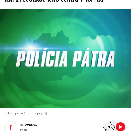
Polícia pátra (Zdroj: Topky.sk)
© Zoznam/
TASR