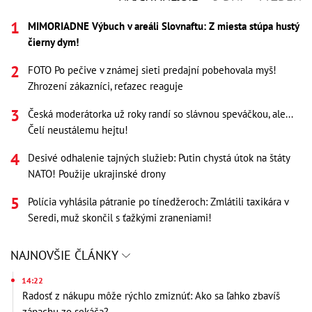
MIMORIADNE Výbuch v areáli Slovnaftu: Z miesta stúpa hustý
čierny dym!
FOTO Po pečive v známej sieti predajní pobehovala myš!
Zhrození zákazníci, reťazec reaguje
Česká moderátorka už roky randí so slávnou speváčkou, ale...
Čelí neustálemu hejtu!
Desivé odhalenie tajných služieb: Putin chystá útok na štáty
NATO! Použije ukrajinské drony
Polícia vyhlásila pátranie po tínedžeroch: Zmlátili taxikára v
Seredi, muž skončil s ťažkými zraneniami!
NAJNOVŠIE ČLÁNKY
14:22
Radosť z nákupu môže rýchlo zmiznúť: Ako sa ľahko zbavíš
zápachu zo sekáča?