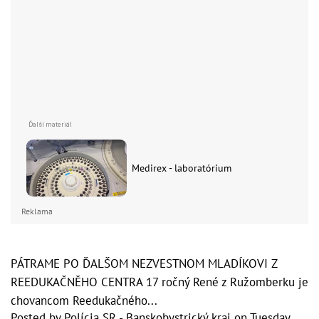
Medirex - laboratórium
Reklama
PÁTRAME PO ĎALŠOM NEZVESTNOM MLADÍKOVI Z
REEDUKAČNĚHO CENTRA 17 ročný René z Ružomberku je
chovancom Reedukačného...
Posted by
Polícia SR - Banskobystrický kraj
on
Tuesday,