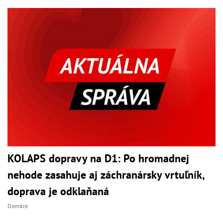
KOLAPS dopravy na D1: Po hromadnej
nehode zasahuje aj záchranársky vrtuľník,
doprava je odklaňaná
Domáce