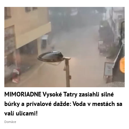
MIMORIADNE Vysoké Tatry zasiahli silné
búrky a prívalové dažde: Voda v mestách sa
valí ulicami!
Domáce