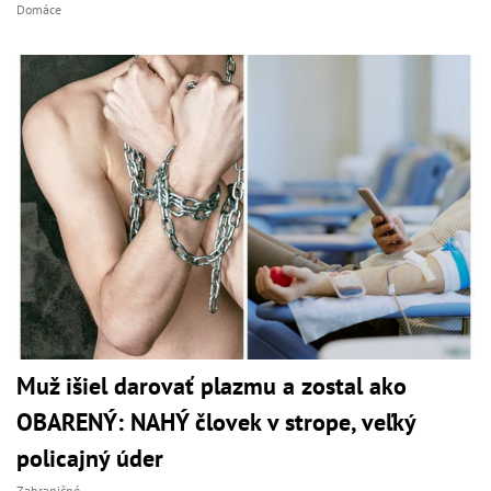
Domáce
Muž išiel darovať plazmu a zostal ako
OBARENÝ: NAHÝ človek v strope, veľký
policajný úder
Zahraničné