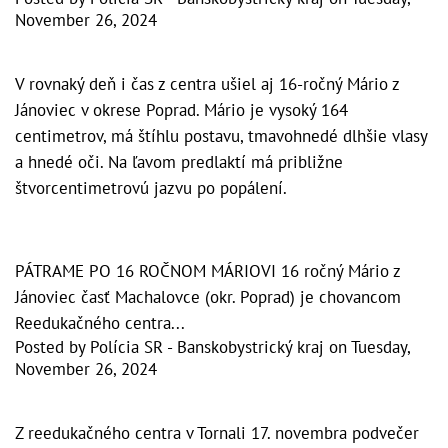
November 26, 2024
V rovnaký deň i čas z centra ušiel aj 16-ročný Mário z
Jánoviec v okrese Poprad. Mário je vysoký 164
centimetrov, má štíhlu postavu, tmavohnedé dlhšie vlasy
a hnedé oči. Na ľavom predlaktí má približne
štvorcentimetrovú jazvu po popálení.
PÁTRAME PO 16 ROČNOM MÁRIOVI 16 ročný Mário z
Jánoviec časť Machalovce (okr. Poprad) je chovancom
Reedukačného centra...
Posted by
Polícia SR - Banskobystrický kraj
on
Tuesday,
November 26, 2024
Z reedukačného centra v Tornali 17. novembra podvečer