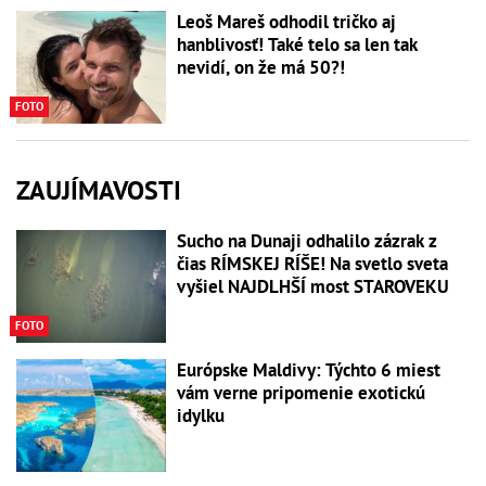
Leoš Mareš odhodil tričko aj
hanblivosť! Také telo sa len tak
nevidí, on že má 50?!
FOTO
ZAUJÍMAVOSTI
Sucho na Dunaji odhalilo zázrak z
čias RÍMSKEJ RÍŠE! Na svetlo sveta
vyšiel NAJDLHŠÍ most STAROVEKU
FOTO
Európske Maldivy: Týchto 6 miest
vám verne pripomenie exotickú
idylku