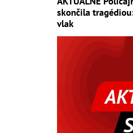
AKTUÁLNE Policajn
skončila tragédiou
vlak