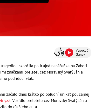
Vypočuť
článok
agédiou skončila policajná naháňačka na Záhorí.
ími značkami preletel cez Moravský Svätý Ján a
iamo pod idúci vlak.
mi začalo dnes krátko po poludní unikať policajnej
iny.sk
. Vozidlo preletelo cez Moravský Svätý Ján a
zilo do ďalšieho auta.