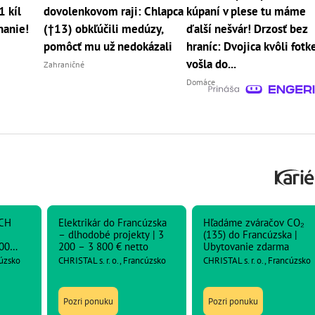
 kíl
dovolenkovom raji: Chlapca
kúpaní v plese tu máme
nanie!
(†13) obkľúčili medúzy,
ďalší nešvár! Drzosť bez
pomôcť mu už nedokázali
hraníc: Dvojica kvôli fotk
vošla do...
Zahraničné
Domáce
CH
Elektrikár do Francúzska
Hľadáme zváračov CO₂
– dlhodobé projekty | 3
(135) do Francúzska |
00
200 – 3 800 € netto
Ubytovanie zdarma
cúzsko
CHRISTAL s. r. o., Francúzsko
CHRISTAL s. r. o., Francúzsko
Pozri ponuku
Pozri ponuku