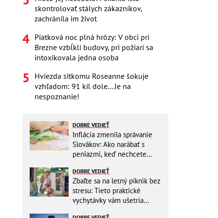
skontrolovať stálych zákazníkov,
zachránila im život
Piatková noc plná hrôzy: V obci pri
Brezne vzbĺkli budovy, pri požiari sa
intoxikovala jedna osoba
Hviezda sitkomu Roseanne šokuje
vzhľadom: 91 kíl dole... Je na
nespoznanie!
DOBRE VEDIEŤ
Inflácia zmenila správanie
Slovákov: Ako narábať s
peniazmi, keď nechcete
zbytočne riskovať?
DOBRE VEDIEŤ
Zbaľte sa na letný piknik bez
stresu: Tieto praktické
vychytávky vám ušetria
miesto v batohu!
DOBRE VEDIEŤ