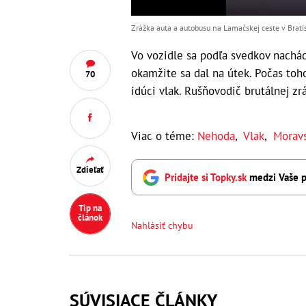
Zrážka auta a autobusu na Lamačskej ceste v Bratisl
Vo vozidle sa podľa svedkov nachádz
okamžite sa dal na útek. Počas toho
70
idúci vlak. Rušňovodič brutálnej zr
Viac o téme:
Nehoda
,
Vlak
,
Moravs
Zdieľať
Pridajte si Topky.sk
medzi Vaše p
Tip na
článok
Nahlásiť chybu
SÚVISIACE ČLÁNKY