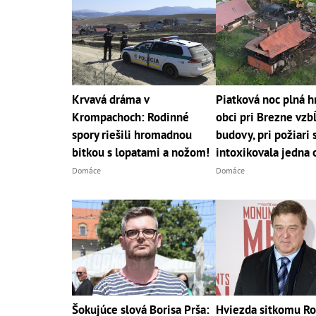
Krvavá dráma v
Piatková noc plná h
Krompachoch: Rodinné
obci pri Brezne vzbĺ
spory riešili hromadnou
budovy, pri požiari 
bitkou s lopatami a nožom!
intoxikovala jedna 
Domáce
Domáce
Šokujúce slová Borisa Prša:
Hviezda sitkomu R