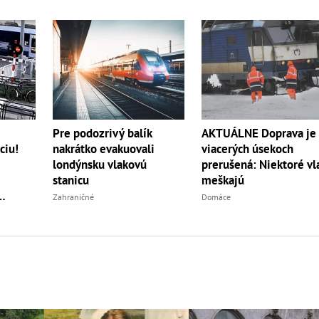
Pre podozrivý balík
AKTUÁLNE Doprava je
ciu!
nakrátko evakuovali
viacerých úsekoch
londýnsku vlakovú
prerušená: Niektoré vl
stanicu
meškajú
Zahraničné
Domáce