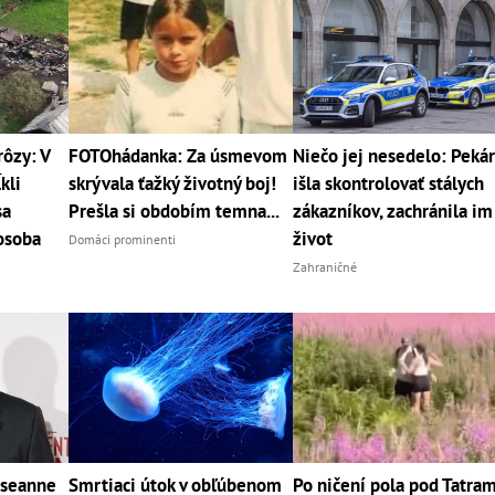
rôzy: V
FOTOhádanka: Za úsmevom
Niečo jej nesedelo: Peká
kli
skrývala ťažký životný boj!
išla skontrolovať stálych
sa
Prešla si obdobím temna...
zákazníkov, zachránila im
osoba
život
Domáci prominenti
Zahraničné
oseanne
Smrtiaci útok v obľúbenom
Po ničení pola pod Tatram