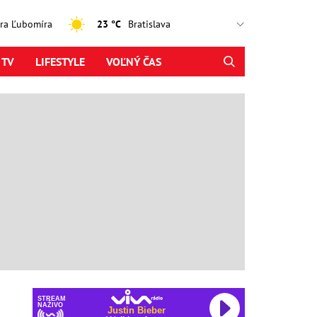
jtra Ľubomíra
23 °C
 TV
LIFESTYLE
VOĽNÝ ČAS
STREAM
NAŽIVO
Justin Bieber