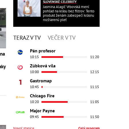
SLOVENSKÉ CELEBRITY
Jasmina Alagič Vrbovská mení
pohľad na krásu bez filtrov: Tento
produkt ženám zabezpečí krásnu
rozžiarenú pleť
TERAZ V TV
VEČER V TV
Pán profesor
 na
10:15
11:20
Zúbková víla
aky
10:00
12:15
Gastromap
10:45
11:15
Chicago Fire
10:20
11:05
Major Payne
09:45
11:50
Navoľ stanice
Celý program