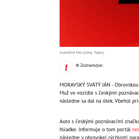
Ilustračné foto (Zdroj: Topky)
© Zoznam/par.
MORAVSKÝ SVÄTÝ JÁN - Obrovskou tr
Muž vo vozidle s českými poznávac
následne sa dal na útek. Vbehol pr
Auto s českými poznávacími značka
hliadke. Informuje o tom portál
nov
následne v obrovskej rýchlosti nara