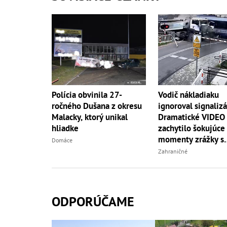
Vodič nákladiaku
Polícia obvinila 27-
ignoroval signalizá
ročného Dušana z okresu
Dramatické VIDEO
Malacky, ktorý unikal
zachytilo šokujúce
hliadke
momenty zrážky s
Domáce
vlakom
Zahraničné
ODPORÚČAME