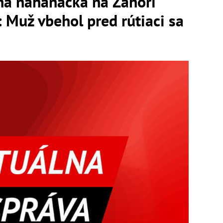
á naháňačka na Záhorí
: Muž vbehol pred rútiaci sa