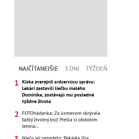
NAJČÍTANEJŠIE
3 DNI
TÝŽDEŇ
Kiska zverejnil srdcervúcu správu:
Lekári zastavili liečbu malého
Dominika, zostávajú mu posledné
týždne života
FOTOhádanka: Za úsmevom skrývala
ťažký životný boj! Prešla si obdobím
temna...
Niečo jej nesedelo: Pekárka išla