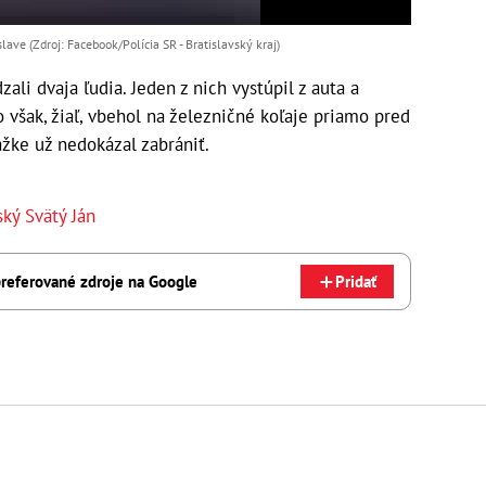
ave (Zdroj: Facebook/Polícia SR - Bratislavský kraj)
ali dvaja ľudia. Jeden z nich vystúpil z auta a
 však, žiaľ, vbehol na železničné koľaje priamo pred
ážke už nedokázal zabrániť.
ký Svätý Ján
referované zdroje na Google
Pridať