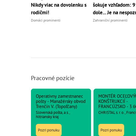
Nikdy viac na dovolenku s
šokuje vzhľadom: 91
rodičmi!
dole... Je na nespoz
Domáci prominenti
Zahraniční prominenti
Pracovné pozície
Operatívny zamestnanec
MONTÉR OCEĽOVÝ
pošty - Manažérsky obvod
KONŠTRUKCIÍ -
Trenčín V. (Topoľčany)
FRANCÚZSKO - 3 6
netto
Slovenská pošta, a.s.,
CHRISTAL s. r. o., Fran
Nitriansky kraj
Pozri ponuku
Pozri ponuku