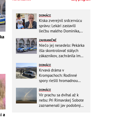
DOMÁCE
Kiska zverejnil srdcervúcu
správu: Lekári zastavili
liečbu malého Dominika,
zostávajú mu posledné
rka
ZAHRANIČNÉ
týždne života
Niečo jej nesedelo: Pekárka
išla skontrolovať stálych
zákazníkov, zachránila im
život
DOMÁCE
Krvavá dráma v
Krompachoch: Rodinné
spory riešili hromadnou
bitkou s lopatami a nožom!
DOMÁCE
Vír prachu sa dvíhal až k
nebu: Pri Rimavskej Sobote
zaznamenali jav podobný
tornádu
i a