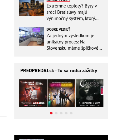
Extrémne teploty? Byty v
srdci Bratislavy majú
výnimočný systém, ktorý
ešte aj šetrí náklady
DOBRE VEDIEŤ
Za jedným výsledkom je
unikátny proces: Na
Slovensku máme špičkové
pracovisko
PREDPREDAJ
.sk - Tu sa rodia zážitky