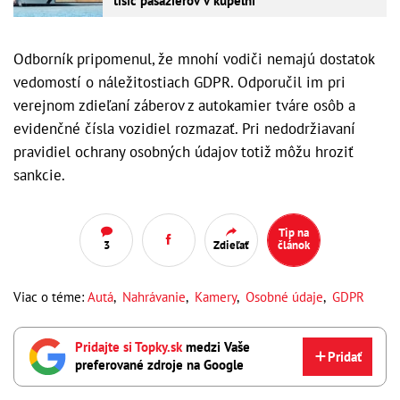
tisíc pasažierov v kúpeľni
Odborník pripomenul, že mnohí vodiči nemajú dostatok
vedomostí o náležitostiach GDPR. Odporučil im pri
verejnom zdieľaní záberov z autokamier tváre osôb a
evidenčné čísla vozidiel rozmazať. Pri nedodržiavaní
pravidiel ochrany osobných údajov totiž môžu hroziť
sankcie.
Tip na
3
Zdieľať
článok
Viac o téme:
Autá
,
Nahrávanie
,
Kamery
,
Osobné údaje
,
GDPR
Pridajte si Topky.sk
medzi Vaše
Pridať
preferované zdroje na Google