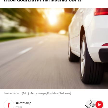
Ilustračná foto (Zdroj: Getty Images/Rostislav_Sedlacek)
© Zoznam/
TASR