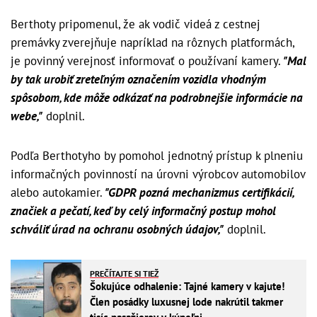
Berthoty pripomenul, že ak vodič videá z cestnej
premávky zverejňuje napríklad na rôznych platformách,
je povinný verejnosť informovať o používaní kamery.
"Mal
by tak urobiť zreteľným označením vozidla vhodným
spôsobom, kde môže odkázať na podrobnejšie informácie na
webe,"
doplnil.
Podľa Berthotyho by pomohol jednotný prístup k plneniu
informačných povinností na úrovni výrobcov automobilov
alebo autokamier.
"GDPR pozná mechanizmus certifikácií,
značiek a pečatí, keď by celý informačný postup mohol
schváliť úrad na ochranu osobných údajov,"
doplnil.
PREČÍTAJTE SI TIEŽ
Šokujúce odhalenie: Tajné kamery v kajute!
Člen posádky luxusnej lode nakrútil takmer