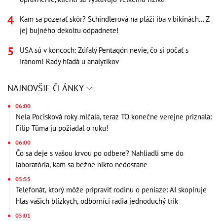
Kam sa pozerať skôr? Schindlerová na pláži iba v bikinách... Z
jej bujného dekoltu odpadnete!
USA sú v koncoch: Zúfalý Pentagón nevie, čo si počať s
Iránom! Rady hľadá u analytikov
NAJNOVŠIE ČLÁNKY
06:00
Nela Pocisková roky mlčala, teraz TO konečne verejne priznala:
Filip Tůma ju požiadal o ruku!
06:00
Čo sa deje s vašou krvou po odbere? Nahliadli sme do
laboratória, kam sa bežne nikto nedostane
05:55
Telefonát, ktorý môže pripraviť rodinu o peniaze: AI skopíruje
hlas vašich blízkych, odborníci radia jednoduchý trik
05:01