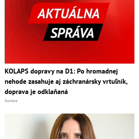
KOLAPS dopravy na D1: Po hromadnej
nehode zasahuje aj záchranársky vrtuľník,
doprava je odklaňaná
Domáce