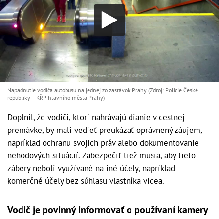
Napadnutie vodiča autobusu na jednej zo zastávok Prahy (Zdroj: Policie České
republiky – KŘP hlavního města Prahy)
Doplnil, že vodiči, ktorí nahrávajú dianie v cestnej
premávke, by mali vedieť preukázať oprávnený záujem,
napríklad ochranu svojich práv alebo dokumentovanie
nehodových situácií. Zabezpečiť tiež musia, aby tieto
zábery neboli využívané na iné účely, napríklad
komerčné účely bez súhlasu vlastníka videa.
Vodič je povinný informovať o používaní kamery