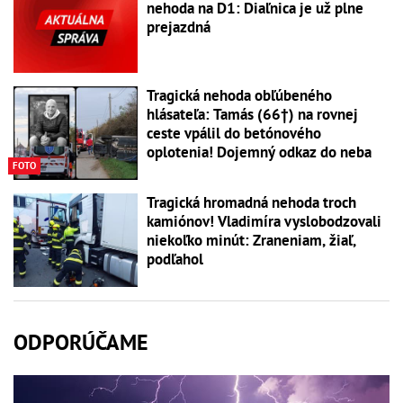
nehoda na D1: Diaľnica je už plne
prejazdná
Tragická nehoda obľúbeného
hlásateľa: Tamás (66†) na rovnej
ceste vpálil do betónového
oplotenia! Dojemný odkaz do neba
FOTO
Tragická hromadná nehoda troch
kamiónov! Vladimíra vyslobodzovali
niekoľko minút: Zraneniam, žiaľ,
podľahol
ODPORÚČAME