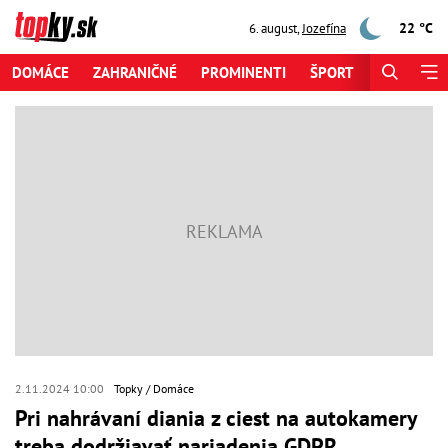
22 °C
6. august
,
Jozefína
DOMÁCE
ZAHRANIČNÉ
PROMINENTI
ŠPORT
ZAUJÍMAV
2.11.2024 10:00
Topky
Domáce
Pri nahrávaní diania z ciest na autokamery
treba dodržiavať nariadenia GDPR