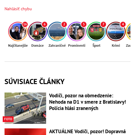
Nahlásiť chybu
16
6
2
5
7
4
Najčítanejšie
Domáce
Zahraničné
Prominenti
Šport
Krimi
Zaují
SÚVISIACE ČLÁNKY
Vodiči, pozor na obmedzenie:
Nehoda na D1 v smere z Bratislavy!
Polícia hlási zranených
FOTO
AKTUÁLNE Vodiči, pozor! Dopravná