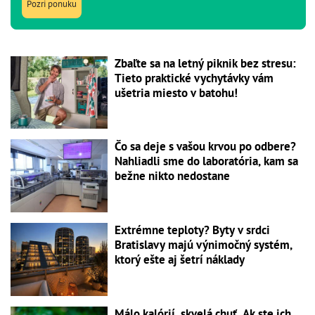
Pozri ponuku
Zbaľte sa na letný piknik bez stresu:
Tieto praktické vychytávky vám
ušetria miesto v batohu!
Čo sa deje s vašou krvou po odbere?
Nahliadli sme do laboratória, kam sa
bežne nikto nedostane
Extrémne teploty? Byty v srdci
Bratislavy majú výnimočný systém,
ktorý ešte aj šetrí náklady
Málo kalórií, skvelá chuť. Ak ste ich