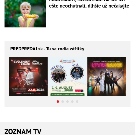
ešte neochutnali, dlhšie už nečakajte
PREDPREDAJ
.sk - Tu sa rodia zážitky
ZOZNAM TV