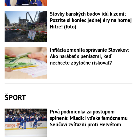
Stovky banských budov idú k zemi:
Pozrite si koniec jednej éry na hornej
Nitre! (foto)
Inflácia zmenila správanie Slovákov:
Ako narábať s peniazmi, keď
nechcete zbytočne riskovať?
ŠPORT
Prvá podmienka za postupom
splnená: Mladíci vďaka famóznemu
Seličovi zvíťazili proti Helvétom