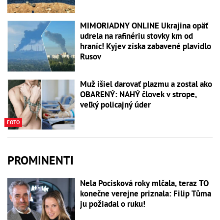
MIMORIADNY ONLINE Ukrajina opäť
udrela na rafinériu stovky km od
hraníc! Kyjev získa zabavené plavidlo
Rusov
Muž išiel darovať plazmu a zostal ako
OBARENÝ: NAHÝ človek v strope,
veľký policajný úder
FOTO
PROMINENTI
Nela Pocisková roky mlčala, teraz TO
konečne verejne priznala: Filip Tůma
ju požiadal o ruku!