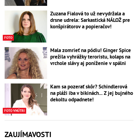
Zuzana Fialová to už nevydržala a
drsne udrela: Sarkastická NÁLOŽ pre
konšpirátorov a popieračov!
FOTO
Mala zomrieť na pódiu! Ginger Spice
prežila vyhrážky teroristu, kolaps na
vrchole slávy aj poníženie v spálni
Kam sa pozerať skôr? Schindlerová
na pláži iba v bikinách... Z jej bujného
dekoltu odpadnete!
FOTO VNÚTRI
ZAUJÍMAVOSTI