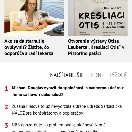
Ako sa dá starnutie
Otvorenie výstavy Otisa
ovplyvniť? Zistite, čo
Lauberta „Kresliaci Otis“ v
odporúča a radí lekárka
Pistoriho paláci
NAJČÍTANEJŠIE
3 DNI
TÝŽDEŇ
Michael Douglas vyrazil do spoločnosti s nádhernou dcérou:
Tomu sa hovorí dokonalosť!
Zuzana Fialová to už nevydržala a drsne udrela: Sarkastická
NÁLOŽ pre konšpirátorov a popieračov!
NBS upozorňuje na problémovú spoločnosť: Nemá
oprávnenie, klienti sa vystavujú veľkému riziku