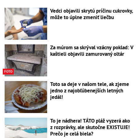
Vedci objavili skrytú príčinu cukrovky,
môže to úplne zmeniť liečbu
Za múrom sa skrýval vzácny poklad: V
kaštieli objavili zamurovaný oltár
FOTO
Toto sa deje v našom tele, ak zjeme
jedno z najobľúbenejších letných
jedál!
To je nádhera! TÁTO pláž vyzerá ako
z rozprávky, ale skutočne EXISTUJE!
Prečo je celá biela?