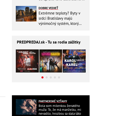
Slovensku
DOBRE VEDIEŤ
Extrémne teploty? Byty v
srdci Bratislavy majú
výnimočný systém, ktorý
ešte aj šetrí náklady
PREDPREDAJ
.sk - Tu sa rodia zážitky
PARTNERSKÉ VZŤAHY
Bola som milenkou ženatého
muža: To, že má manželku, mi
nevadilo, hrozbou sa stala táto