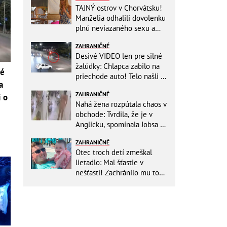
TAJNÝ ostrov v Chorvátsku!
Manželia odhalili dovolenku
plnú neviazaného sexu a
pikatné detaily
ZAHRANIČNÉ
Desivé VIDEO len pre silné
žalúdky: Chlapca zabilo na
né
priechode auto! Telo našli o
a
150 metrov ďalej
ZAHRANIČNÉ
i o
Nahá žena rozpútala chaos v
obchode: Tvrdila, že je v
Anglicku, spomínala Jobsa aj
amfetamín
ZAHRANIČNÉ
Otec troch detí zmeškal
lietadlo: Mal šťastie v
nešťastí! Zachránilo mu to
život