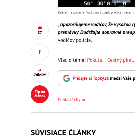
Kašľať na počasie: Vodič na Superb prefrčal večer v
„Upozorňujeme vodičov, že vysokou r
premávky. Dodržujte dopravné predpi
37
vodičov polícia.
Viac o téme:
Pokuta
,
Cestný pirát
Zdieľať
Pridajte si Topky.sk
medzi Vaše p
Tip na
článok
Nahlásiť chybu
SÚVISIACE ČLÁNKY