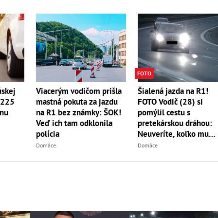
FOTO
Viacerým vodičom prišla
Šialená jazda na R1!
úskej
mastná pokuta za jazdu
FOTO Vodič (28) si
u 225
na R1 bez známky: ŠOK!
pomýlil cestu s
inu
Veď ich tam odklonila
pretekárskou dráhou:
polícia
Neuveríte, koľko mu
namerali
Domáce
Domáce