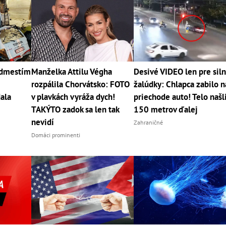
edmestím
Manželka Attilu Végha
Desivé VIDEO len pre sil
rozpálila Chorvátsko: FOTO
žalúdky: Chlapca zabilo n
ala
v plavkách vyráža dych!
priechode auto! Telo našl
TAKÝTO zadok sa len tak
150 metrov ďalej
nevidí
Zahraničné
Domáci prominenti