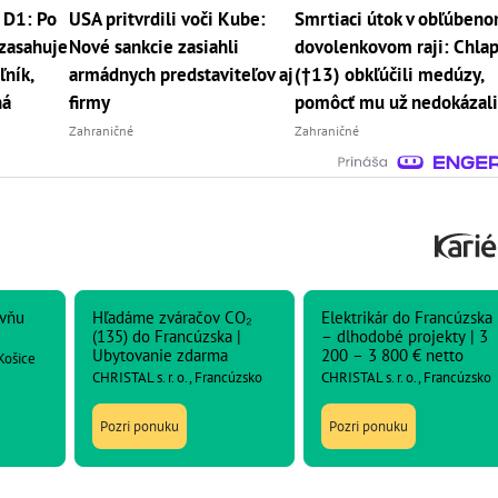
 D1: Po
USA pritvrdili voči Kube:
Smrtiaci útok v obľúben
zasahuje
Nové sankcie zasiahli
dovolenkovom raji: Chla
ľník,
armádnych predstaviteľov aj
(†13) obkľúčili medúzy,
ná
firmy
pomôcť mu už nedokázal
Zahraničné
Zahraničné
ovňu
Hľadáme zváračov CO₂
Elektrikár do Francúzska
(135) do Francúzska |
– dlhodobé projekty | 3
Ubytovanie zdarma
200 – 3 800 € netto
 Košice
CHRISTAL s. r. o., Francúzsko
CHRISTAL s. r. o., Francúzsko
Pozri ponuku
Pozri ponuku