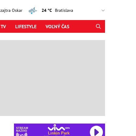
, zajtra Oskar
24 °C
 TV
LIFESTYLE
VOĽNÝ ČAS
STREAM
NAŽIVO
Linkin Park