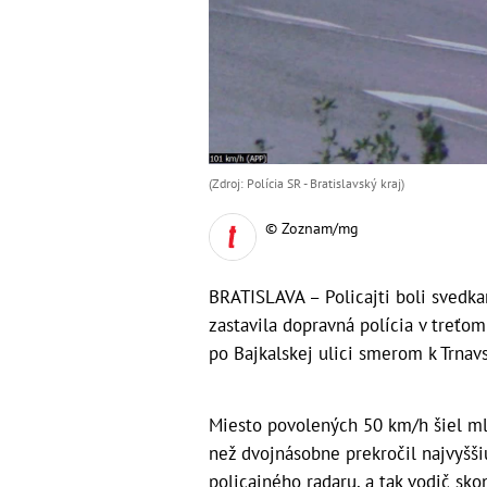
(Zdroj: Polícia SR - Bratislavský kraj)
© Zoznam/mg
BRATISLAVA – Policajti boli svedk
zastavila dopravná polícia v treťo
po Bajkalskej ulici smerom k Trnavs
Miesto povolených 50 km/h šiel m
než dvojnásobne prekročil najvyšši
policajného radaru, a tak vodič sko