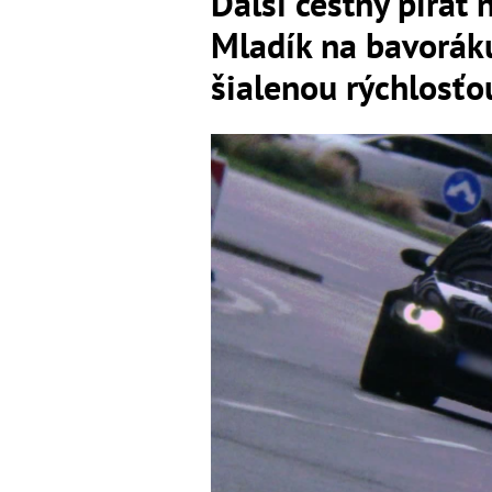
Ďalší cestný pirát 
Mladík na bavoráku
šialenou rýchlosťo