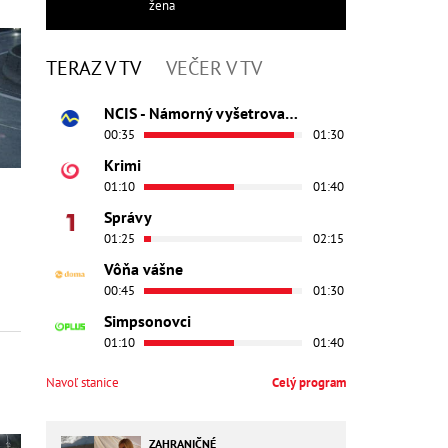
žena
TERAZ V TV
VEČER V TV
NCIS - Námorný vyšetrovací úrad
00:35
01:30
Krimi
01:10
01:40
Správy
01:25
02:15
Vôňa vášne
00:45
01:30
Simpsonovci
01:10
01:40
Navoľ stanice
Celý program
ZAHRANIČNÉ