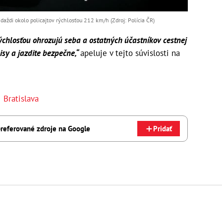
 daždi okolo policajtov rýchlosťou 212 km/h (Zdroj: Polícia ČR)
ýchlosťou ohrozujú seba a ostatných účastníkov cestnej
sy a jazdite bezpečne,“
apeluje v tejto súvislosti na
,
Bratislava
referované zdroje na Google
Pridať