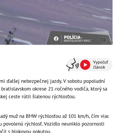
Vypočuť
článok
ami ďalšej nebezpečnej jazdy. V sobotu popoludní
m bratislavskom okrese 21-ročného vodiča, ktorý sa
kej ceste rútil šialenou rýchlosťou.
ladý muž na BMW rýchlosťou až 101 km/h, čím viac
u povolenú rýchlosť. Vozidlo neuniklo pozornosti
nčil s blokovou pokutou.