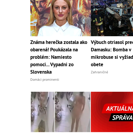
Známa herečka zostala ako
Výbuch otriasol pr
obarená! Poukázala na
Damasku: Bomba v
problém: Namiesto
mikrobuse si vyžiad
pomoci... Vypadni zo
obete
Slovenska
Zahraničné
Domáci prominenti