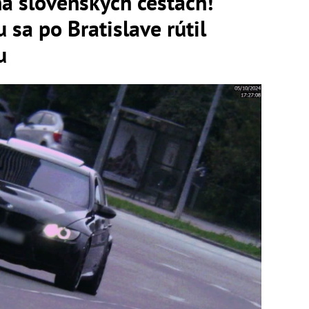
na slovenských cestách!
 sa po Bratislave rútil
u