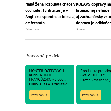
Nahá žena rozpútala chaos v
KOLAPS dopravy na
obchode: Tvrdila, že je v
hromadnej nehode 
Anglicku, spomínala Jobsa aj
aj záchranársky vrtu
amfetamín
doprava je odklaňa
Zahraničné
Domáce
Pracovné pozície
MONTÉR OCEĽOVÝCH
Špecialista pre lak
KONŠTRUKCIÍ -
(Ref. č.: 1005139)
FRANCÚZSKO - 3 600
Grafton Slovakia s.r.o.,
netto
CHRISTAL s. r. o., Francúzsko
Pozri ponuku
Pozri ponuku