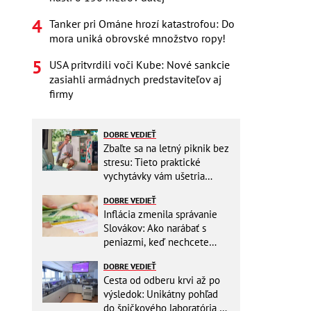
Tanker pri Ománe hrozí katastrofou: Do
mora uniká obrovské množstvo ropy!
USA pritvrdili voči Kube: Nové sankcie
zasiahli armádnych predstaviteľov aj
firmy
DOBRE VEDIEŤ
Zbaľte sa na letný piknik bez
stresu: Tieto praktické
vychytávky vám ušetria
miesto v batohu!
DOBRE VEDIEŤ
Inflácia zmenila správanie
Slovákov: Ako narábať s
peniazmi, keď nechcete
zbytočne riskovať?
DOBRE VEDIEŤ
Cesta od odberu krvi až po
výsledok: Unikátny pohľad
do špičkového laboratória na