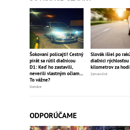
Šokovaní policajti! Cestný
Slovák išiel po rak
pirát sa rútil diaľnicou
diaľnici rýchlosťo
D1: Keď ho zastavili,
kilometrov za hod
neverili vlastným očiam...
Zahraničné
To vážne?
Domáce
ODPORÚČAME