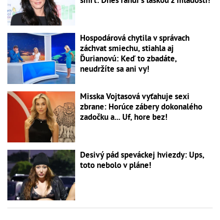
smrť: Dnes randí s láskou z mladosti!
Hospodárová chytila v správach
záchvat smiechu, stiahla aj
Ďurianovú: Keď to zbadáte,
neudržíte sa ani vy!
Misska Vojtasová vyťahuje sexi
zbrane: Horúce zábery dokonalého
zadočku a... Uf, hore bez!
Desivý pád speváckej hviezdy: Ups,
toto nebolo v pláne!