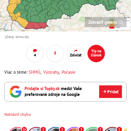
Zobraziť galériu
(2)
(Zdroj: shmu.sk)
Tip na
4
Zdieľať
článok
Viac o téme:
SHMÚ
,
Výstrahy
,
Počasie
Pridajte si Topky.sk
medzi Vaše
Pridať
preferované zdroje na Google
Nahlásiť chybu
16
3
5
3
7
1