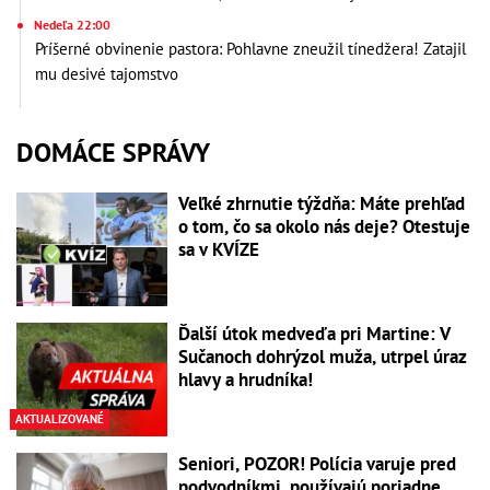
Nedeľa 22:00
Príšerné obvinenie pastora: Pohlavne zneužil tínedžera! Zatajil
mu desivé tajomstvo
DOMÁCE SPRÁVY
Veľké zhrnutie týždňa: Máte prehľad
o tom, čo sa okolo nás deje? Otestuje
sa v KVÍZE
Ďalší útok medveďa pri Martine: V
Sučanoch dohrýzol muža, utrpel úraz
hlavy a hrudníka!
AKTUALIZOVANÉ
Seniori, POZOR! Polícia varuje pred
podvodníkmi, používajú poriadne