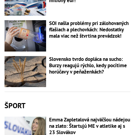
milióny eur!
SOI našla problémy pri zálohovaných
fľašiach a plechovkách: Nedostatky
mala viac než štvrtina prevádzok!
Slovensko tvrdo dopláca na sucho:
Burzy reagujú rýchlo, kedy pocítime
horúčavy v peňaženkách?
ŠPORT
Emma Zapletalová najväčšou nádejou
na zlato: Štartujú ME v atletike aj s
23 Slovákov