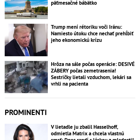
päťmesačné bábätko
Trump mení rétoriku voči Iránu:
Namiesto útoku chce nechať prehĺbiť
jeho ekonomickú krízu
Hrôza na sále počas operácie: DESIVÉ
ZÁBERY počas zemetrasenia!
Sestričky lietali vzduchom, lekári sa
vrhli na pacienta
PROMINENTI
V lietadle ju zbalil Hasselhoff,
odmietla Matrix a chcela vlastnú