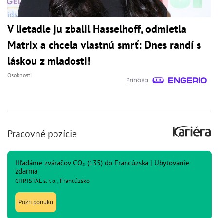
V lietadle ju zbalil Hasselhoff, odmietla
Matrix a chcela vlastnú smrť: Dnes randí s
láskou z mladosti!
Osobnosti
Pracovné pozície
Hľadáme zváračov CO₂ (135) do Francúzska | Ubytovanie
zdarma
CHRISTAL s. r. o., Francúzsko
Pozri ponuku