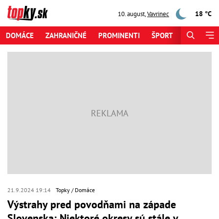
18 °C
10. august
,
Vavrinec
DOMÁCE
ZAHRANIČNÉ
PROMINENTI
ŠPORT
ZAUJÍMAV
21.9.2024 19:14
Topky
Domáce
Výstrahy pred povodňami na západe
Slovenska: Niektoré okresy sú stále v