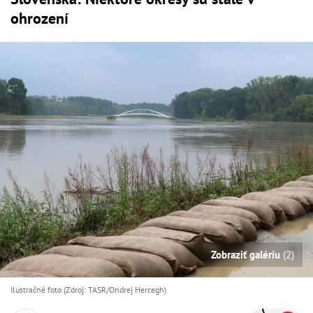
ohrození
Zobraziť galériu
(2)
Ilustračné foto (Zdroj: TASR/Ondrej Hercegh)