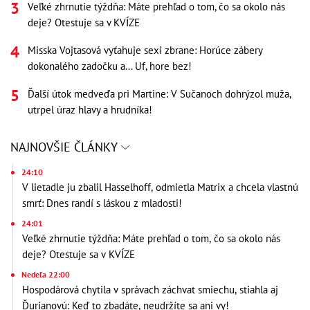
Veľké zhrnutie týždňa: Máte prehľad o tom, čo sa okolo nás
deje? Otestuje sa v KVÍZE
Misska Vojtasová vyťahuje sexi zbrane: Horúce zábery
dokonalého zadočku a... Uf, hore bez!
Ďalší útok medveďa pri Martine: V Sučanoch dohrýzol muža,
utrpel úraz hlavy a hrudníka!
NAJNOVŠIE ČLÁNKY
24:10
V lietadle ju zbalil Hasselhoff, odmietla Matrix a chcela vlastnú
smrť: Dnes randí s láskou z mladosti!
24:01
Veľké zhrnutie týždňa: Máte prehľad o tom, čo sa okolo nás
deje? Otestuje sa v KVÍZE
Nedeľa 22:00
Hospodárová chytila v správach záchvat smiechu, stiahla aj
Ďurianovú: Keď to zbadáte, neudržíte sa ani vy!