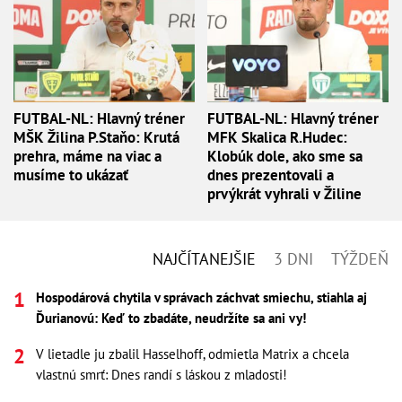
FUTBAL-NL: Hlavný tréner
FUTBAL-NL: Hlavný tréner
MŠK Žilina P.Staňo: Krutá
MFK Skalica R.Hudec:
prehra, máme na viac a
Klobúk dole, ako sme sa
musíme to ukázať
dnes prezentovali a
prvýkrát vyhrali v Žiline
NAJČÍTANEJŠIE
3 DNI
TÝŽDEŇ
Hospodárová chytila v správach záchvat smiechu, stiahla aj
Ďurianovú: Keď to zbadáte, neudržíte sa ani vy!
V lietadle ju zbalil Hasselhoff, odmietla Matrix a chcela
vlastnú smrť: Dnes randí s láskou z mladosti!