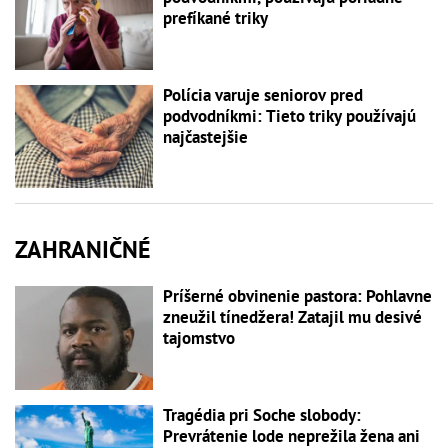
prefíkané triky
Polícia varuje seniorov pred
podvodníkmi: Tieto triky používajú
najčastejšie
ZAHRANIČNÉ
Príšerné obvinenie pastora: Pohlavne
zneužil tínedžera! Zatajil mu desivé
tajomstvo
Tragédia pri Soche slobody:
Prevrátenie lode neprežila žena ani