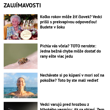
ZAUJÍMAVOSTI
Koľko rokov môže žiť človek? Vedci
prišli s prekvapivou odpoveďou!
Budete v šoku
Pichla vás včela? TOTO nerobte:
Jedna bežná chyba môže dostať do
rany ešte viac jedu
Nechávate si po kúpaní v mori soľ na
pokožke? Toto by ste mali vedieť
Vedci varujú pred hrozbou z
hlbokého vesmíru: Ak sa objaví, Zem