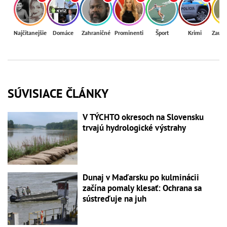
Najčítanejšie
Domáce
Zahraničné
Prominenti
Šport
Krimi
Zaují
SÚVISIACE ČLÁNKY
V TÝCHTO okresoch na Slovensku
trvajú hydrologické výstrahy
Dunaj v Maďarsku po kulminácii
začína pomaly klesať: Ochrana sa
sústreďuje na juh