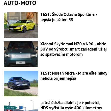
AUTO-MOTO
TEST: Škoda Octavia Sportline -
lepšia je už len RS
Xiaomi SkyNomad N70 a N90 - obrie
SUV od výrobcu smart zariadení už aj
so spaľovacím motorom
TEST: Nissan Micra - Micra ešte nikdy
nebola príjemnejšia
Letná údržba diaľnic je v polovici,
NDS vyčistila vyše 400 kilometrov