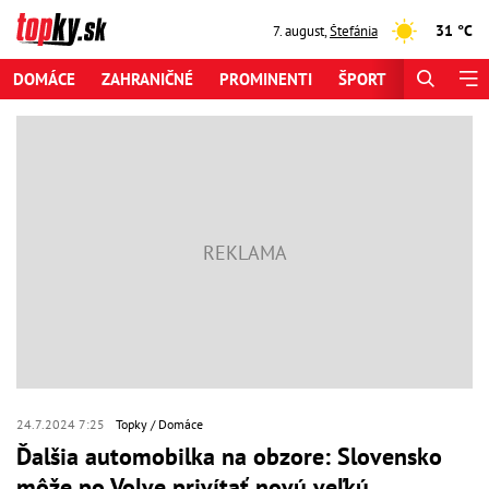
31 °C
7. august
,
Štefánia
DOMÁCE
ZAHRANIČNÉ
PROMINENTI
ŠPORT
ZAUJÍMAV
24.7.2024 7:25
Topky
Domáce
Ďalšia automobilka na obzore: Slovensko
môže po Volve privítať novú veľkú