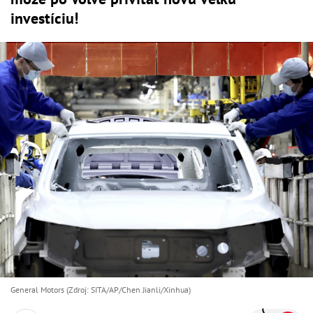
investíciu!
General Motors (Zdroj: SITA/AP/Chen Jianli/Xinhua)