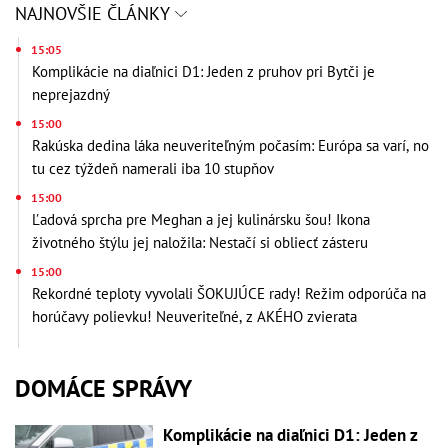
NAJNOVŠIE ČLÁNKY
15:05
Komplikácie na diaľnici D1: Jeden z pruhov pri Bytči je
neprejazdný
15:00
Rakúska dedina láka neuveriteľným počasím: Európa sa varí, no
tu cez týždeň namerali iba 10 stupňov
15:00
Ľadová sprcha pre Meghan a jej kulinársku šou! Ikona
životného štýlu jej naložila: Nestačí si obliecť zásteru
15:00
Rekordné teploty vyvolali ŠOKUJÚCE rady! Režim odporúča na
horúčavy polievku! Neuveriteľné, z AKÉHO zvierata
DOMÁCE SPRÁVY
Komplikácie na diaľnici D1: Jeden z