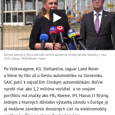
Denisa Saková a Volvo potvrdili termín spustenia výroby závodu Valaliky v roku
2026 (Zdroj: TASR/Roman Hanc)
Po Volkswagene, Kii, Stellantise, Jaguar Land Rover
a Volve by išlo už o šiestu automobilku na Slovensku.
SAIC patrí k najväčším čínskym automobilkám. Ročne
vyrobí viac ako 1,2 milióna vozidiel a vo svojom
portfóliu má značky ako MG, Roewe, IM, Maxus či Rising.
Jedným z hlavných dôvodov výstavby závodu v Európe je
aj nedávne zavedenie dovozných ciel na elektromobily