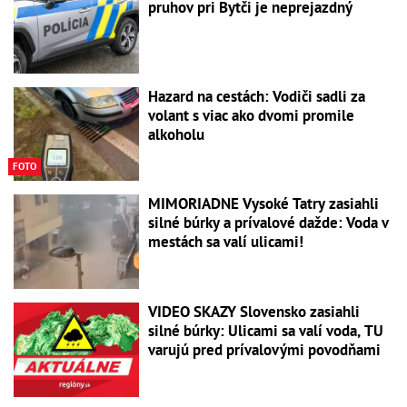
pruhov pri Bytči je neprejazdný
Hazard na cestách: Vodiči sadli za
volant s viac ako dvomi promile
alkoholu
FOTO
MIMORIADNE Vysoké Tatry zasiahli
silné búrky a prívalové dažde: Voda v
mestách sa valí ulicami!
VIDEO SKAZY Slovensko zasiahli
silné búrky: Ulicami sa valí voda, TU
varujú pred prívalovými povodňami