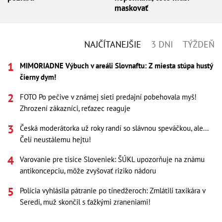
maskovať
NAJČÍTANEJŠIE
3 DNI
TÝŽDEŇ
MIMORIADNE Výbuch v areáli Slovnaftu: Z miesta stúpa hustý
čierny dym!
FOTO Po pečive v známej sieti predajní pobehovala myš!
Zhrození zákazníci, reťazec reaguje
Česká moderátorka už roky randí so slávnou speváčkou, ale...
Čelí neustálemu hejtu!
Varovanie pre tisíce Sloveniek: ŠÚKL upozorňuje na známu
antikoncepciu, môže zvyšovať riziko nádoru
Polícia vyhlásila pátranie po tínedžeroch: Zmlátili taxikára v
Seredi, muž skončil s ťažkými zraneniami!