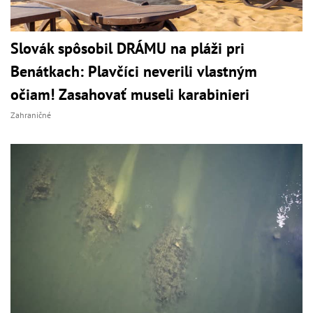
Slovák spôsobil DRÁMU na pláži pri
Benátkach: Plavčíci neverili vlastným
očiam! Zasahovať museli karabinieri
Zahraničné