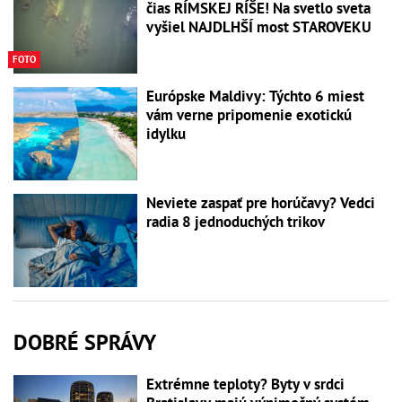
čias RÍMSKEJ RÍŠE! Na svetlo sveta
vyšiel NAJDLHŠÍ most STAROVEKU
FOTO
Európske Maldivy: Týchto 6 miest
vám verne pripomenie exotickú
idylku
Neviete zaspať pre horúčavy? Vedci
radia 8 jednoduchých trikov
DOBRÉ SPRÁVY
Extrémne teploty? Byty v srdci