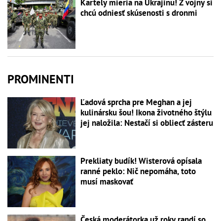
Kartely mieria na Ukrajinu! Z vojny si
chcú odniesť skúsenosti s dronmi
PROMINENTI
Ľadová sprcha pre Meghan a jej
kulinársku šou! Ikona životného štýlu
jej naložila: Nestačí si obliecť zásteru
Prekliaty budík! Wisterová opísala
ranné peklo: Nič nepomáha, toto
musí maskovať
Česká moderátorka už roky randí so