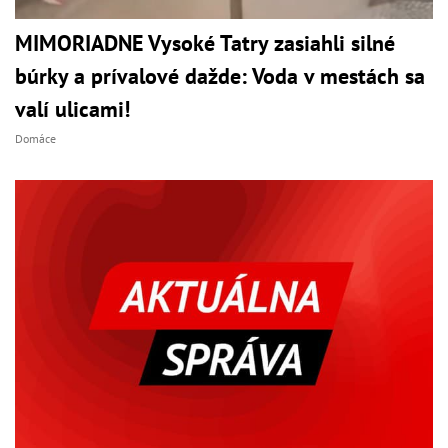
MIMORIADNE Vysoké Tatry zasiahli silné
búrky a prívalové dažde: Voda v mestách sa
valí ulicami!
Domáce