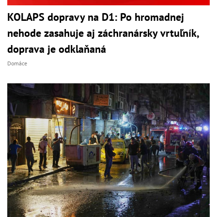
KOLAPS dopravy na D1: Po hromadnej
nehode zasahuje aj záchranársky vrtuľník,
doprava je odklaňaná
Domáce