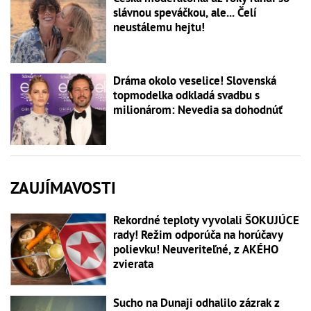
slávnou speváčkou, ale... Čelí
neustálemu hejtu!
Dráma okolo veselice! Slovenská
topmodelka odkladá svadbu s
milionárom: Nevedia sa dohodnúť
ZAUJÍMAVOSTI
Rekordné teploty vyvolali ŠOKUJÚCE
rady! Režim odporúča na horúčavy
polievku! Neuveriteľné, z AKÉHO
zvierata
Sucho na Dunaji odhalilo zázrak z