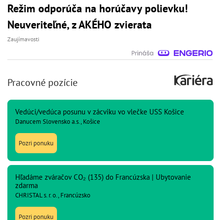
Režim odporúča na horúčavy polievku!
Neuveriteľné, z AKÉHO zvierata
Zaujímavosti
Pracovné pozície
Vedúci/vedúca posunu v zácviku vo vlečke USS Košice
Danucem Slovensko a.s., Košice
Pozri ponuku
Hľadáme zváračov CO₂ (135) do Francúzska | Ubytovanie
zdarma
CHRISTAL s. r. o., Francúzsko
Pozri ponuku