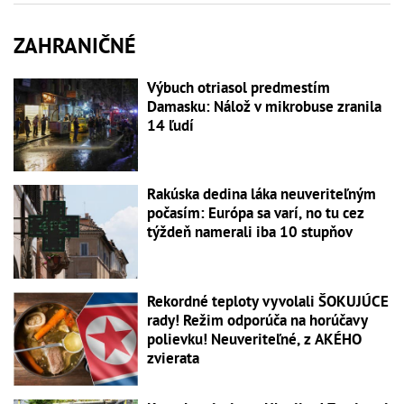
ZAHRANIČNÉ
Výbuch otriasol predmestím
Damasku: Nálož v mikrobuse zranila
14 ľudí
Rakúska dedina láka neuveriteľným
počasím: Európa sa varí, no tu cez
týždeň namerali iba 10 stupňov
Rekordné teploty vyvolali ŠOKUJÚCE
rady! Režim odporúča na horúčavy
polievku! Neuveriteľné, z AKÉHO
zvierata