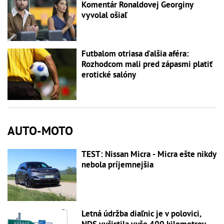
Komentár Ronaldovej Georginy
vyvolal ošiaľ
Futbalom otriasa ďalšia aféra:
Rozhodcom mali pred zápasmi platiť
erotické salóny
AUTO-MOTO
TEST: Nissan Micra - Micra ešte nikdy
nebola príjemnejšia
Letná údržba diaľnic je v polovici,
NDS vyčistila vyše 400 kilometrov