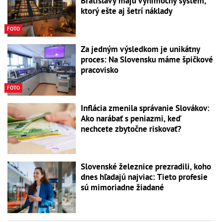
Bratislavy majú výnimočný systém,
ktorý ešte aj šetrí náklady
FOTO
Za jedným výsledkom je unikátny
proces: Na Slovensku máme špičkové
pracovisko
FOTO
Inflácia zmenila správanie Slovákov:
Ako narábať s peniazmi, keď
nechcete zbytočne riskovať?
Slovenské železnice prezradili, koho
dnes hľadajú najviac: Tieto profesie
sú mimoriadne žiadané