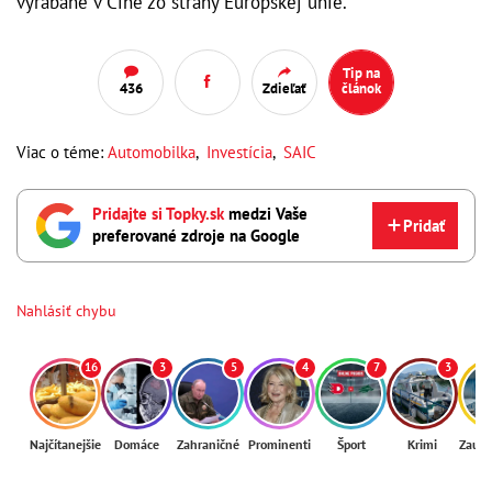
vyrábané v Číne zo strany Európskej únie.
Tip na
436
Zdieľať
článok
Viac o téme:
Automobilka
,
Investícia
,
SAIC
Pridajte si Topky.sk
medzi Vaše
Pridať
preferované zdroje na Google
Nahlásiť chybu
16
3
5
4
7
3
Najčítanejšie
Domáce
Zahraničné
Prominenti
Šport
Krimi
Zaují