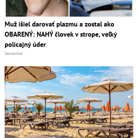
Muž išiel darovať plazmu a zostal ako
OBARENÝ: NAHÝ človek v strope, veľký
policajný úder
Zahraničné