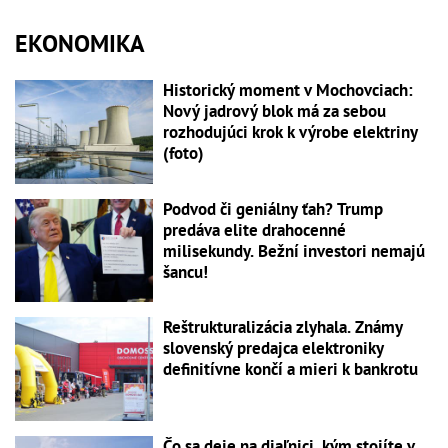
EKONOMIKA
Historický moment v Mochovciach:
Nový jadrový blok má za sebou
rozhodujúci krok k výrobe elektriny
(foto)
Podvod či geniálny ťah? Trump
predáva elite drahocenné
milisekundy. Bežní investori nemajú
šancu!
Reštrukturalizácia zlyhala. Známy
slovenský predajca elektroniky
definitívne končí a mieri k bankrotu
Čo sa deje na diaľnici, kým stojíte v