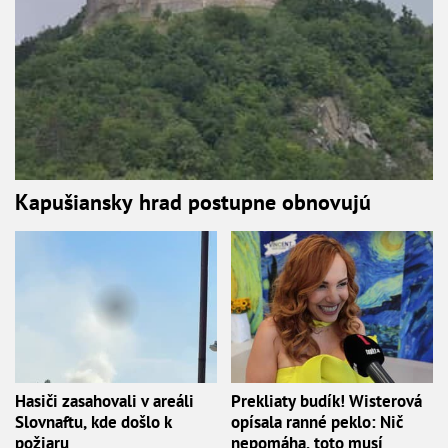
Kapušiansky hrad postupne obnovujú
Hasiči zasahovali v areáli
Prekliaty budík! Wisterová
Slovnaftu, kde došlo k
opísala ranné peklo: Nič
požiaru
nepomáha, toto musí