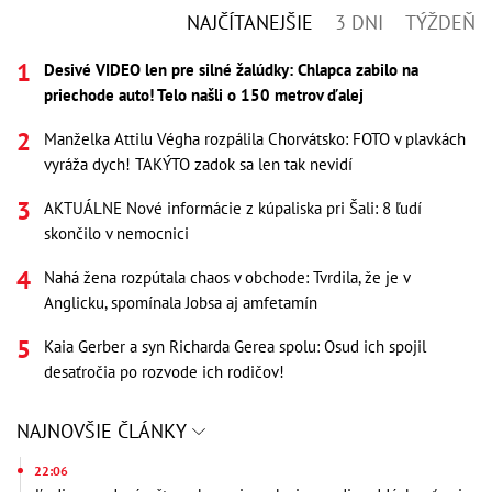
NAJČÍTANEJŠIE
3 DNI
TÝŽDEŇ
Desivé VIDEO len pre silné žalúdky: Chlapca zabilo na
priechode auto! Telo našli o 150 metrov ďalej
Manželka Attilu Végha rozpálila Chorvátsko: FOTO v plavkách
vyráža dych! TAKÝTO zadok sa len tak nevidí
AKTUÁLNE Nové informácie z kúpaliska pri Šali: 8 ľudí
skončilo v nemocnici
Nahá žena rozpútala chaos v obchode: Tvrdila, že je v
Anglicku, spomínala Jobsa aj amfetamín
Kaia Gerber a syn Richarda Gerea spolu: Osud ich spojil
desaťročia po rozvode ich rodičov!
NAJNOVŠIE ČLÁNKY
22:06