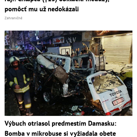
pomôcť mu už nedokázali
Zahraničné
Výbuch otriasol predmestím Damasku:
Bomba v mikrobuse si vyžiadala obete