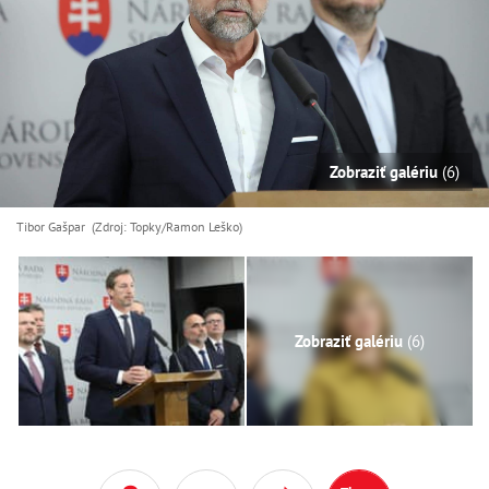
Zobraziť galériu
(6)
Tibor Gašpar (Zdroj: Topky/Ramon Leško)
Zobraziť galériu
(6)