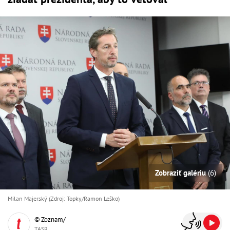
Zobraziť galériu
(6)
Milan Majerský (Zdroj: Topky/Ramon Leško)
© Zoznam/
TASR