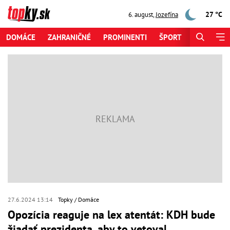
27 °C
6. august
,
Jozefína
DOMÁCE
ZAHRANIČNÉ
PROMINENTI
ŠPORT
ZAUJÍMAV
27.6.2024 13:14
Topky
Domáce
Opozícia reaguje na lex atentát: KDH bude
žiadať prezidenta, aby to vetoval