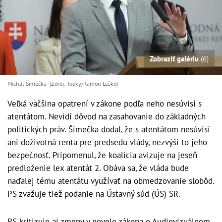
Zobraziť galériu
(6)
Michal Šimečka (Zdroj: Topky/Ramon Leško)
Veľká väčšina opatrení v zákone podľa neho nesúvisí s
atentátom. Nevidí dôvod na zasahovanie do základných
politických práv. Šimečka dodal, že s atentátom nesúvisí
ani doživotná renta pre predsedu vlády, nezvýši to jeho
bezpečnosť. Pripomenul, že koalícia avizuje na jeseň
predloženie lex atentát 2. Obáva sa, že vláda bude
naďalej tému atentátu využívať na obmedzovanie slobôd.
PS zvažuje tiež podanie na Ústavný súd (ÚS) SR.
PS kritizuje aj zmeny v novele zákona o Audiovizuálnom