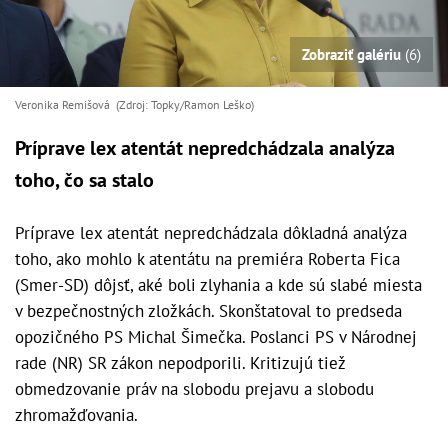
Zobraziť galériu
(6)
Veronika Remišová (Zdroj: Topky/Ramon Leško)
Príprave lex atentát nepredchádzala analýza
toho, čo sa stalo
Príprave lex atentát nepredchádzala dôkladná analýza
toho, ako mohlo k atentátu na premiéra Roberta Fica
(Smer-SD) dôjsť, aké boli zlyhania a kde sú slabé miesta
v bezpečnostných zložkách. Skonštatoval to predseda
opozičného PS Michal Šimečka. Poslanci PS v Národnej
rade (NR) SR zákon nepodporili. Kritizujú tiež
obmedzovanie práv na slobodu prejavu a slobodu
zhromažďovania.