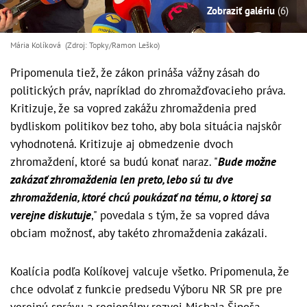
Zobraziť galériu
(6)
Mária Kolíková (Zdroj: Topky/Ramon Leško)
Pripomenula tiež, že zákon prináša vážny zásah do
politických práv, napríklad do zhromažďovacieho práva.
Kritizuje, že sa vopred zakážu zhromaždenia pred
bydliskom politikov bez toho, aby bola situácia najskôr
vyhodnotená. Kritizuje aj obmedzenie dvoch
zhromaždení, ktoré sa budú konať naraz. "
Bude možne
zakázať zhromaždenia len preto, lebo sú tu dve
zhromaždenia, ktoré chcú poukázať na tému, o ktorej sa
verejne diskutuje
," povedala s tým, že sa vopred dáva
obciam možnosť, aby takéto zhromaždenia zakázali.
Koalícia podľa Kolíkovej valcuje všetko. Pripomenula, že
chce odvolať z funkcie predsedu Výboru NR SR pre pre
verejnú správu a regionálny rozvoj Michala Šipoša