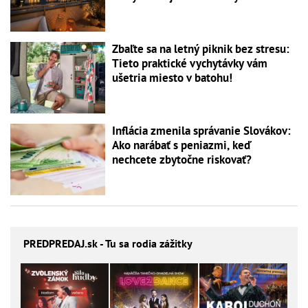
Zbaľte sa na letný piknik bez stresu:
Tieto praktické vychytávky vám
ušetria miesto v batohu!
Inflácia zmenila správanie Slovákov:
Ako narábať s peniazmi, keď
nechcete zbytočne riskovať?
PREDPREDAJ
.sk - Tu sa rodia zážitky