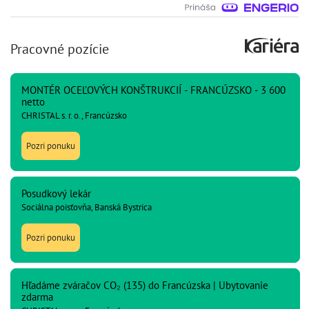
Pracovné pozície
MONTÉR OCEĽOVÝCH KONŠTRUKCIÍ - FRANCÚZSKO - 3 600
netto
CHRISTAL s. r. o., Francúzsko
Pozri ponuku
Posudkový lekár
Sociálna poisťovňa, Banská Bystrica
Pozri ponuku
Hľadáme zváračov CO₂ (135) do Francúzska | Ubytovanie
zdarma