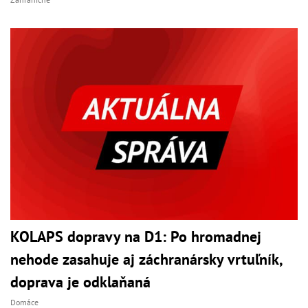
KOLAPS dopravy na D1: Po hromadnej
nehode zasahuje aj záchranársky vrtuľník,
doprava je odklaňaná
Domáce