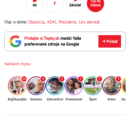
Tip na
40
Zdieľať
článok
Viac o téme:
Opozícia
,
KDH
,
Prezident
,
Lex atentát
Pridajte si Topky.sk
medzi Vaše
Pridať
preferované zdroje na Google
Nahlásiť chybu
16
4
5
5
7
3
Najčítanejšie
Domáce
Zahraničné
Prominenti
Šport
Krimi
Zaují