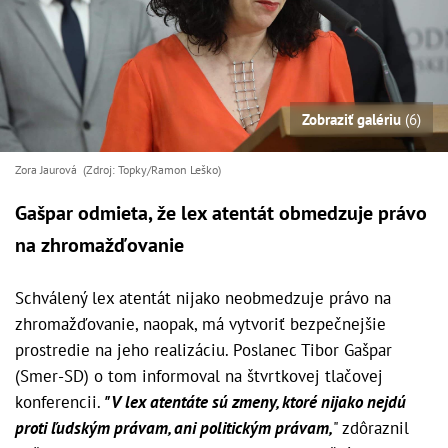
Zobraziť galériu
(6)
Zora Jaurová (Zdroj: Topky/Ramon Leško)
Gašpar odmieta, že lex atentát obmedzuje právo
na zhromažďovanie
Schválený lex atentát nijako neobmedzuje právo na
zhromažďovanie, naopak, má vytvoriť bezpečnejšie
prostredie na jeho realizáciu. Poslanec Tibor Gašpar
(Smer-SD) o tom informoval na štvrtkovej tlačovej
konferencii.
"V lex atentáte sú zmeny, ktoré nijako nejdú
proti ľudským právam, ani politickým právam,
" zdôraznil