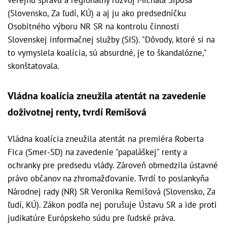
(Slovensko, Za ľudí, KÚ) a aj ju ako predsedníčku
Osobitného výboru NR SR na kontrolu činnosti
Slovenskej informačnej služby (SIS). "Dôvody, ktoré si na
to vymyslela koalícia, sú absurdné, je to škandalózne,"
skonštatovala.
Vládna koalícia zneužila atentát na zavedenie
doživotnej renty, tvrdí Remišová
Vládna koalícia zneužila atentát na premiéra Roberta
Fica (Smer-SD) na zavedenie "papaláškej" renty a
ochranky pre predsedu vlády. Zároveň obmedzila ústavné
právo občanov na zhromažďovanie. Tvrdí to poslankyňa
Národnej rady (NR) SR Veronika Remišová (Slovensko, Za
ľudí, KÚ). Zákon podľa nej porušuje Ústavu SR a ide proti
judikatúre Európskeho súdu pre ľudské práva.