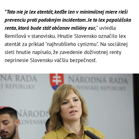
"Toto nie je lex atentát, keďže len v minimálnej miere rieši
prevenciu proti podobným incidentom. Je to lex papalášska
renta, ktorá bude stáť občanov milióny eur,
" uviedla
Remišová v stanovisku. Hnutie Slovensko označilo lex
atentát za príklad "najhrubšieho cynizmu". Na sociálnej
sieti hnutie napísalo, že zavedenie doživotnej renty
neprinesie Slovensku väčšiu bezpečnosť.