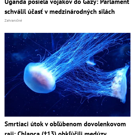
Uganda posiela vojakov do Gazy: Parlament
schválil účasť v medzinárodných silách
Zahraničné
Smrtiaci útok v obľúbenom dovolenkovom
raji: Chlapca (†13) obkľúčili medúzy,