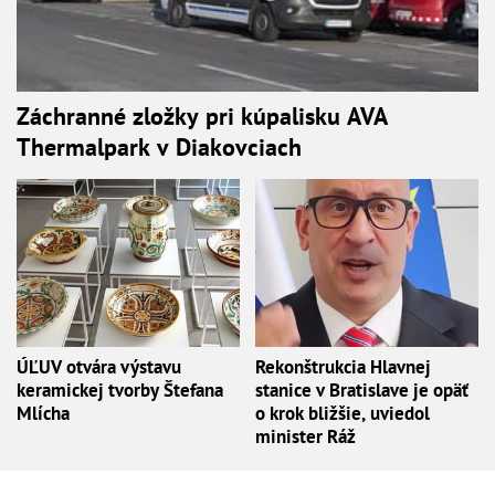
Záchranné zložky pri kúpalisku AVA
Thermalpark v Diakovciach
ÚĽUV otvára výstavu
Rekonštrukcia Hlavnej
keramickej tvorby Štefana
stanice v Bratislave je opäť
Mlícha
o krok bližšie, uviedol
minister Ráž