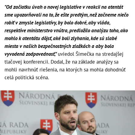
"Od začiatku úvah o novej legislatíve v reakcii na atentát
sme upozorňovali na to, že ešte predtým, než začneme niečo
robiť v zmysle legislatívy, by bolo dobré, aby vláda,
respektíve ministerstvo vnútra, predložilo analýzu toho, ako
mohlo k atentátu dôjsť, aké boli zlyhania, kde sú slabé
miesta v našich bezpečnostných zložkách a aby bola
vyvodená zodpovednosť,"
uviedol Šimečka na stredajšej
tlačovej konferencii. Dodal, že na základe analýzy sa
mohli navrhnúť riešenia, na ktorých sa mohla dohodnúť
celá politická scéna.