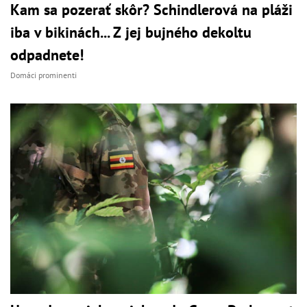
Kam sa pozerať skôr? Schindlerová na pláži
iba v bikinách... Z jej bujného dekoltu
odpadnete!
Domáci prominenti