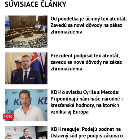
SÚVISIACE ČLÁNKY
Od pondelka je účinný lex atentát:
Zavedú sa nové dôvody na zákaz
zhromaždenia
Prezident podpísal lex atentát,
zavedú sa nové dôvody na zákaz
zhromaždenia
KDH o sviatku Cyrila a Metoda:
Pripomínajú nám naše národné i
kresťanské hodnoty, na ktorých
vznikla aj Európa
FOTO
KDH reaguje: Podajú podnet na
Ústavný súd pre podpis zákona o