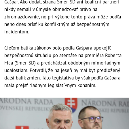
Gašpar. Ako dodal, strana Smer-SD ani koaliční partneri
nikdy nemali v úmysle obmedzovať právo na
zhromažďovanie, no pri výkone tohto práva môže podľa
neho dnes prísť ku konfliktným až bezpečnostným
incidentom.
Cieľom balíka zákonov bolo podľa Gašpara upokojiť
bezpečnostnú situáciu po atentáte na premiéra Roberta
Fica (Smer-SD) a predchádzať obdobným mimoriadnym
udalostiam. Potvrdil, že na jeseň by mal byť predložený
ďalší balík zmien. Táto legislatíva by však podľa Gašpara
mala prejsť riadnym legislatívnym konaním.