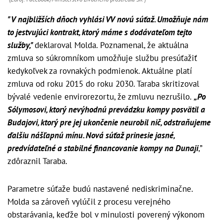
"V najbližších dňoch vyhlási VV novú súťaž. Umožňuje nám
to jestvujúci kontrakt, ktorý máme s dodávateľom tejto
služby,"
deklaroval Molda. Poznamenal, že aktuálna
zmluva so súkromníkom umožňuje službu presúťažiť
kedykoľvek za rovnakých podmienok. Aktuálne platí
zmluva od roku 2015 do roku 2030. Taraba skritizoval
bývalé vedenie envirorezortu, že zmluvu nezrušilo.
„Po
Sólymosovi, ktorý nevýhodnú prevádzku kompy posvätil a
Budajovi, ktorý pre jej ukončenie neurobil nič, odstraňujeme
ďalšiu nášľapnú mínu. Nová súťaž prinesie jasné,
predvídateľné a stabilné financovanie kompy na Dunaji
,”
zdôraznil Taraba.
Parametre súťaže budú nastavené nediskriminačne.
Molda sa zároveň vylúčil z procesu verejného
obstarávania, keďže bol v minulosti poverený výkonom