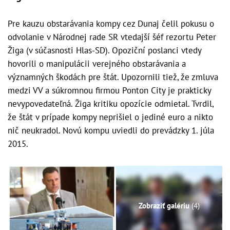
Pre kauzu obstarávania kompy cez Dunaj čelil pokusu o
odvolanie v Národnej rade SR vtedajší šéf rezortu Peter
Žiga (v súčasnosti Hlas-SD). Opoziční poslanci vtedy
hovorili o manipulácii verejného obstarávania a
významných škodách pre štát. Upozornili tiež, že zmluva
medzi VV a súkromnou firmou Ponton City je prakticky
nevypovedateľná. Žiga kritiku opozície odmietal. Tvrdil,
že štát v prípade kompy neprišiel o jediné euro a nikto
nič neukradol. Novú kompu uviedli do prevádzky 1. júla
2015.
Zobraziť galériu
(4)