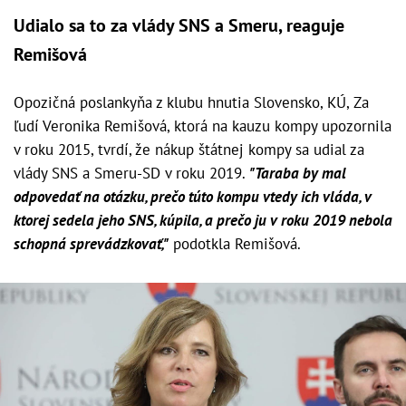
Udialo sa to za vlády SNS a Smeru, reaguje
Remišová
Opozičná poslankyňa z klubu hnutia Slovensko, KÚ, Za
ľudí Veronika Remišová, ktorá na kauzu kompy upozornila
v roku 2015, tvrdí, že nákup štátnej kompy sa udial za
vlády SNS a Smeru-SD v roku 2019.
"Taraba by mal
odpovedať na otázku, prečo túto kompu vtedy ich vláda, v
ktorej sedela jeho SNS, kúpila, a prečo ju v roku 2019 nebola
schopná sprevádzkovať,"
podotkla Remišová.