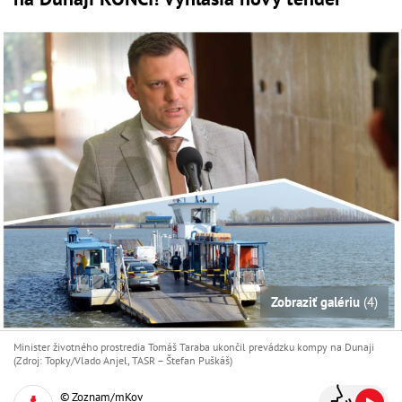
Zobraziť galériu
(4)
Minister životného prostredia Tomáš Taraba ukončil prevádzku kompy na Dunaji
(Zdroj: Topky/Vlado Anjel, TASR – Štefan Puškáš)
© Zoznam/mKov