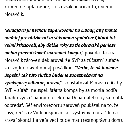
komerčné uplatnenie, čo sa však nepodarilo, uviedol
Moravčík.
"Budajovci ju nechali zaparkovanú na Dunaji, aby mohla
naďalej prevádzkovať tá súkromná spoločnosť, ktorú tak
veľmi kritizovali, aby ďalšie roky za tie obrovské peniaze
mohla prevádzkovať súkromnú kompu,"
povedal Taraba.
Moravčík zároveň deklaroval, že SVP sa zúčastní súťaže
so svojim plavidlom aj posádkou.
"Verím, že ak budeme
úspešní, tak túto službu budeme zabezpečovať na
vynikajúcej odbornej úrovni,"
skonštatoval Moravčík. Ak by
SVP v súťaži neuspel, štátna kompa by sa mohla podľa
Tarabu využiť na inom úseku na Dunaji alebo by sa mohla
odpredať. Šéf envirorezortu zároveň poukázal na to, že
časy, keď sa z Vodohospodárskej výstavby robila "dojná
krava" skončili a veľa vecí bude mať trestnoprávnu dohru.