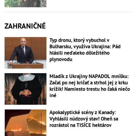
ZAHRANIČNÉ
Typ dronu, ktorý vybuchol v
Bulharsku, využíva Ukrajina: Pád
hlásili neďaleko dôležitého
plynovodu
Mladík z Ukrajiny NAPADOL mníšku:
Začal po nej kričať a strhol jej z krku
krížik! Namiesto trestu ho čaká niečo
iné
Apokalyptické scény z Kanady:
Vyhlásili núdzový stav! Oheň sa
rozrástol na TISÍCE hektárov