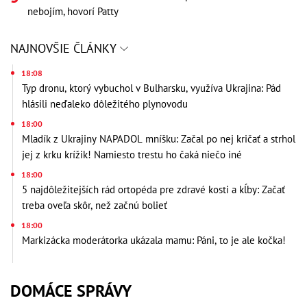
nebojím, hovorí Patty
NAJNOVŠIE ČLÁNKY
18:08
Typ dronu, ktorý vybuchol v Bulharsku, využíva Ukrajina: Pád
hlásili neďaleko dôležitého plynovodu
18:00
Mladík z Ukrajiny NAPADOL mníšku: Začal po nej kričať a strhol
jej z krku krížik! Namiesto trestu ho čaká niečo iné
18:00
5 najdôležitejších rád ortopéda pre zdravé kosti a kĺby: Začať
treba oveľa skôr, než začnú bolieť
18:00
Markizácka moderátorka ukázala mamu: Páni, to je ale kočka!
DOMÁCE SPRÁVY