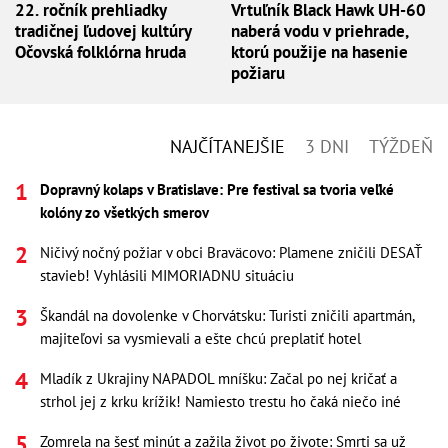
22. ročník prehliadky
Vrtuľník Black Hawk UH-60
tradičnej ľudovej kultúry
naberá vodu v priehrade,
Očovská folklórna hruda
ktorú použije na hasenie
požiaru
NAJČÍTANEJŠIE
3 DNI
TÝŽDEŇ
Dopravný kolaps v Bratislave: Pre festival sa tvoria veľké
kolóny zo všetkých smerov
Ničivý nočný požiar v obci Braväcovo: Plamene zničili DESAŤ
stavieb! Vyhlásili MIMORIADNU situáciu
Škandál na dovolenke v Chorvátsku: Turisti zničili apartmán,
majiteľovi sa vysmievali a ešte chcú preplatiť hotel
Mladík z Ukrajiny NAPADOL mníšku: Začal po nej kričať a
strhol jej z krku krížik! Namiesto trestu ho čaká niečo iné
Zomrela na šesť minút a zažila život po živote: Smrti sa už