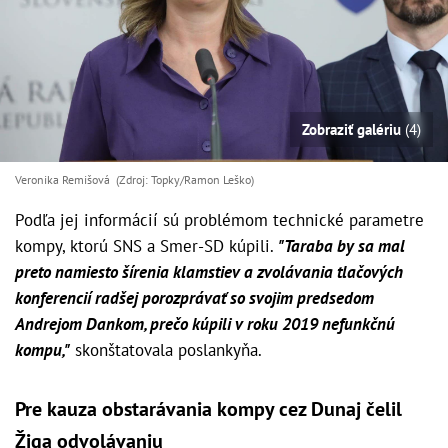
Zobraziť galériu
(4)
Veronika Remišová (Zdroj: Topky/Ramon Leško)
Podľa jej informácií sú problémom technické parametre
kompy, ktorú SNS a Smer-SD kúpili.
"Taraba by sa mal
preto namiesto šírenia klamstiev a zvolávania tlačových
konferencií radšej porozprávať so svojim predsedom
Andrejom Dankom, prečo kúpili v roku 2019 nefunkčnú
kompu,"
skonštatovala poslankyňa.
Pre kauza obstarávania kompy cez Dunaj čelil
Žiga odvolávaniu