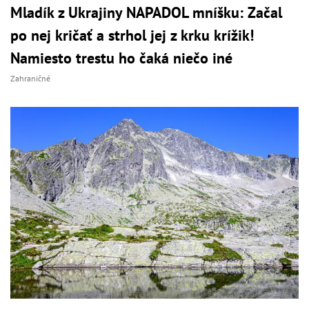
Mladík z Ukrajiny NAPADOL mníšku: Začal
po nej kričať a strhol jej z krku krížik!
Namiesto trestu ho čaká niečo iné
Zahraničné