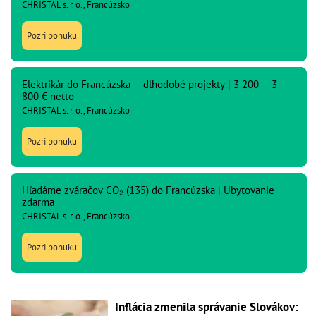
CHRISTAL s. r. o., Francúzsko
Pozri ponuku
Elektrikár do Francúzska – dlhodobé projekty | 3 200 – 3
800 € netto
CHRISTAL s. r. o., Francúzsko
Pozri ponuku
Hľadáme zváračov CO₂ (135) do Francúzska | Ubytovanie
zdarma
CHRISTAL s. r. o., Francúzsko
Pozri ponuku
Inflácia zmenila správanie Slovákov: