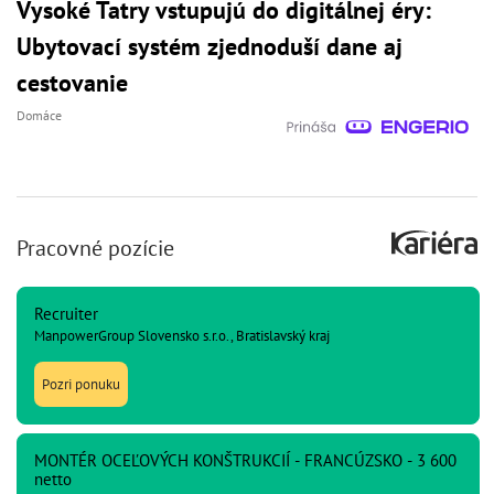
Vysoké Tatry vstupujú do digitálnej éry:
Ubytovací systém zjednoduší dane aj
cestovanie
Domáce
Pracovné pozície
Recruiter
ManpowerGroup Slovensko s.r.o., Bratislavský kraj
Pozri ponuku
MONTÉR OCEĽOVÝCH KONŠTRUKCIÍ - FRANCÚZSKO - 3 600
netto