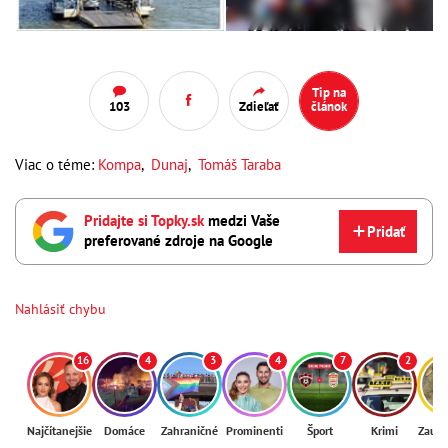
Tip na
103
Zdieľať
článok
Viac o téme:
Kompa
,
Dunaj
,
Tomáš Taraba
Pridajte si Topky.sk
medzi Vaše
Pridať
preferované zdroje na Google
Nahlásiť chybu
16
4
3
4
7
2
Najčítanejšie
Domáce
Zahraničné
Prominenti
Šport
Krimi
Zaují