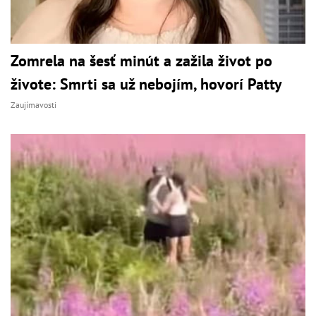
Zomrela na šesť minút a zažila život po
živote: Smrti sa už nebojím, hovorí Patty
Zaujímavosti