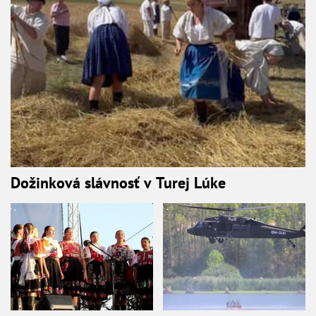
Dožinková slávnosť v Turej Lúke