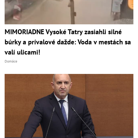
MIMORIADNE Vysoké Tatry zasiahli silné
búrky a prívalové dažde: Voda v mestách sa
valí ulicami!
Domáce