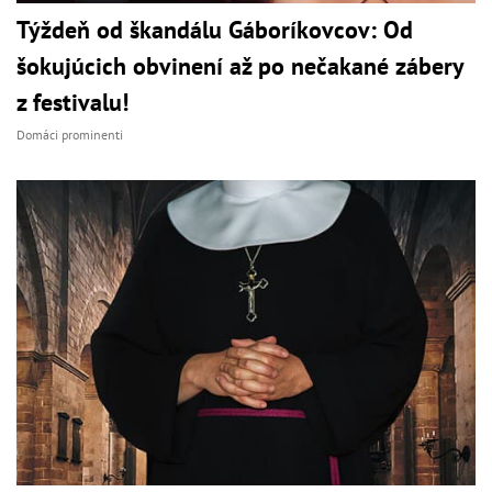
Týždeň od škandálu Gáboríkovcov: Od
šokujúcich obvinení až po nečakané zábery
z festivalu!
Domáci prominenti