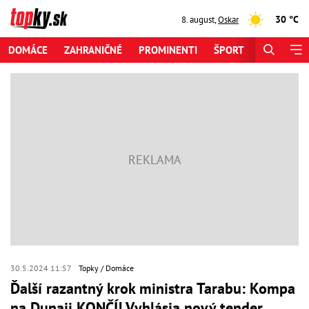
30 °C
8. august
,
Oskar
DOMÁCE
ZAHRANIČNÉ
PROMINENTI
ŠPORT
ZAUJÍMAV
30.5.2024 11:57
Topky
Domáce
Ďalší razantný krok ministra Tarabu: Kompa
na Dunaji KONČÍ! Vyhlásia nový tender