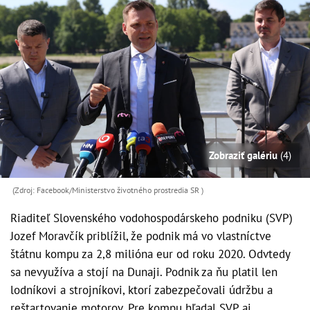
Zobraziť galériu
(4)
(Zdroj: Facebook/Ministerstvo životného prostredia SR )
Riaditeľ Slovenského vodohospodárskeho podniku (SVP)
Jozef Moravčík priblížil, že podnik má vo vlastníctve
štátnu kompu za 2,8 milióna eur od roku 2020. Odvtedy
sa nevyužíva a stojí na Dunaji. Podnik za ňu platil len
lodníkovi a strojníkovi, ktorí zabezpečovali údržbu a
reštartovanie motorov. Pre kompu hľadal SVP aj