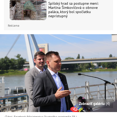
Spišský hrad sa postupne mení:
Martina Šimkovičová o obnove
paláca, ktorý bol spočiatku
neprístupný
Reklama
Zobraziť galériu
(4)
(Zdroj: Facebook/Ministerstvo životného prostredia SR )