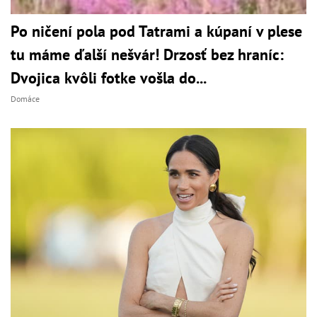
Po ničení pola pod Tatrami a kúpaní v plese
tu máme ďalší nešvár! Drzosť bez hraníc:
Dvojica kvôli fotke vošla do...
Domáce