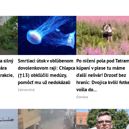
a silný
Smrtiaci útok v obľúbenom
Po ničení pola pod Tatram
vára
dovolenkovom raji: Chlapca
kúpaní v plese tu máme
trakcie,
(†13) obkľúčili medúzy,
ďalší nešvár! Drzosť bez
pomôcť mu už nedokázali
hraníc: Dvojica kvôli fotk
vošla do...
Zahraničné
Domáce