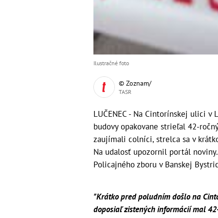
Ilustračné foto
© Zoznam/
TASR
LUČENEC - Na Cintorínskej ulici v L
budovy opakovane strieľal 42-ročn
zaujímali colníci, strelca sa v krá
Na udalosť upozornil portál noviny.
Policajného zboru v Banskej Bystri
"Krátko pred poludním došlo na Cinto
doposiaľ zistených informácií mal 42