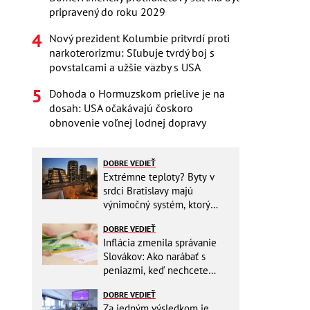
pripravený do roku 2029
Nový prezident Kolumbie pritvrdí proti
narkoterorizmu: Sľubuje tvrdý boj s
povstalcami a užšie väzby s USA
Dohoda o Hormuzskom prielive je na
dosah: USA očakávajú čoskoro
obnovenie voľnej lodnej dopravy
DOBRE VEDIEŤ
Extrémne teploty? Byty v
srdci Bratislavy majú
výnimočný systém, ktorý
ešte aj šetrí náklady
DOBRE VEDIEŤ
Inflácia zmenila správanie
Slovákov: Ako narábať s
peniazmi, keď nechcete
zbytočne riskovať?
DOBRE VEDIEŤ
Za jedným výsledkom je