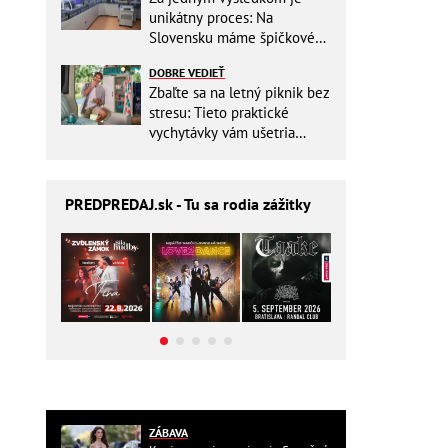
unikátny proces: Na
Slovensku máme špičkové
pracovisko
DOBRE VEDIEŤ
Zbaľte sa na letný piknik bez
stresu: Tieto praktické
vychytávky vám ušetria
miesto v batohu!
PREDPREDAJ
.sk - Tu sa rodia zážitky
ZÁBAVA