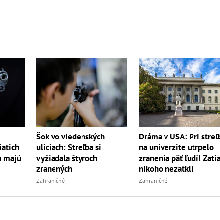
Šok vo viedenských
Dráma v USA: Pri streľ
uliciach: Streľba si
na univerzite utrpelo
iatich
vyžiadala štyroch
zranenia päť ľudí! Zatia
a majú
zranených
nikoho nezatkli
Zahraničné
Zahraničné