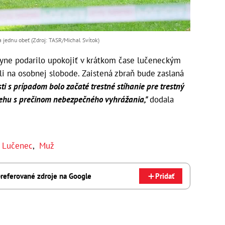
a jednu obeť (Zdroj: TASR/Michal Svítok)
kyne podarilo upokojiť v krátkom čase lučeneckým
i na osobnej slobode. Zaistená zbraň bude zaslaná
ti s prípadom bolo začaté trestné stíhanie pre trestný
úbehu s prečinom nebezpečného vyhrážania,"
dodala
,
Lučenec
,
Muž
referované zdroje na Google
Pridať