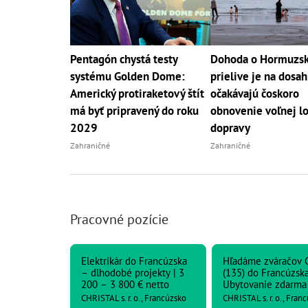
Pentagón chystá testy
Dohoda o Hormuzs
systému Golden Dome:
prielive je na dosa
Americký protiraketový štít
očakávajú čoskoro
má byť pripravený do roku
obnovenie voľnej l
2029
dopravy
Zahraničné
Zahraničné
Pracovné pozície
Elektrikár do Francúzska
Hľadáme zváračov 
– dlhodobé projekty | 3
(135) do Francúzska
200 – 3 800 € netto
Ubytovanie zdarma
CHRISTAL s. r. o., Francúzsko
CHRISTAL s. r. o., Fran