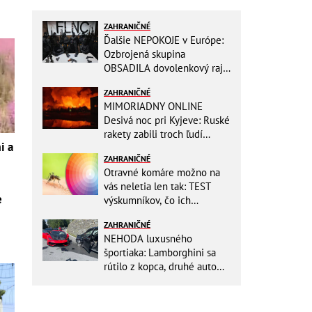
ZAHRANIČNÉ
Ďalšie NEPOKOJE v Európe:
Ozbrojená skupina
OBSADILA dovolenkový raj,
TOTO odkazuje všetkým
ZAHRANIČNÉ
turistom!
MIMORIADNY ONLINE
Desivá noc pri Kyjeve: Ruské
rakety zabili troch ľudí
i a
vrátane dieťaťa, ozývali sa
ZAHRANIČNÉ
výbuchy
Otravné komáre možno na
vás neletia len tak: TEST
e
výskumníkov, čo ich
priťahujú najviac?
ZAHRANIČNÉ
NEHODA luxusného
športiaka: Lamborghini sa
rútilo z kopca, druhé auto
dopadlo po čelnej zrážke
horšie