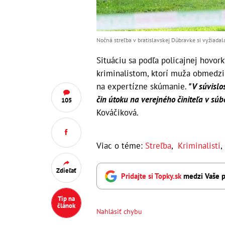
Nočná streľba v bratislavskej Dúbravke si vyžiadal
Situáciu sa podľa policajnej hovor
kriminalistom, ktorí muža obmedzil
na expertízne skúmanie.
"V súvislos
čin útoku na verejného činiteľa v s
105
Kováčiková.
Viac o téme:
Streľba
,
Kriminalisti
Zdieľať
Pridajte si Topky.sk
medzi Vaše p
Tip na
článok
Nahlásiť chybu