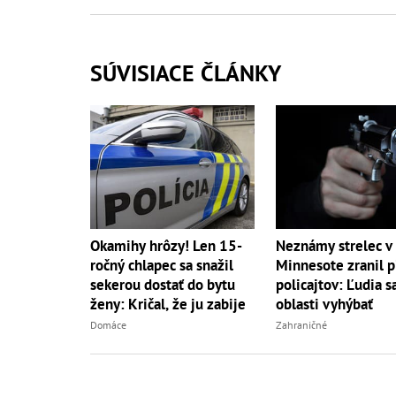
SÚVISIACE ČLÁNKY
Okamihy hrôzy! Len 15-
Neznámy strelec v
ročný chlapec sa snažil
Minnesote zranil p
sekerou dostať do bytu
policajtov: Ľudia s
ženy: Kričal, že ju zabije
oblasti vyhýbať
Domáce
Zahraničné