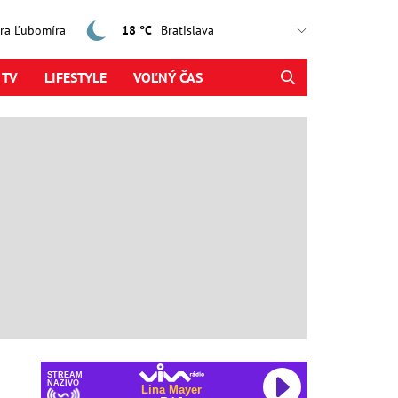
jtra Ľubomíra
18 °C
 TV
LIFESTYLE
VOĽNÝ ČAS
STREAM
NAŽIVO
Lina Mayer