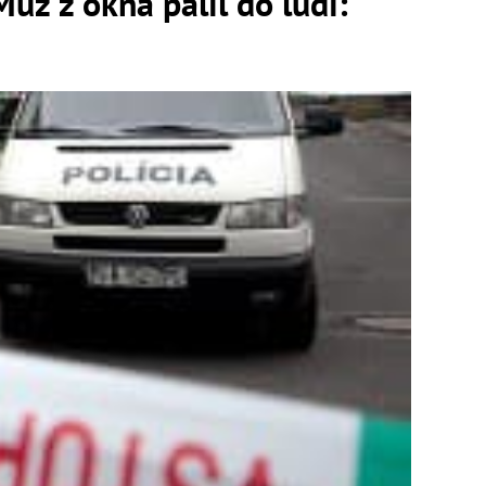
Muž z okna pálil do ľudí: