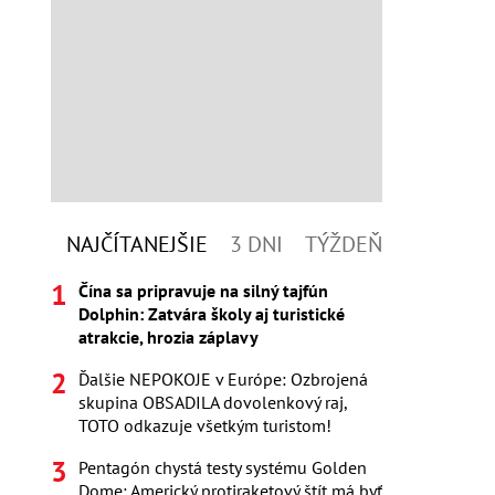
NAJČÍTANEJŠIE
3 DNI
TÝŽDEŇ
Čína sa pripravuje na silný tajfún
Dolphin: Zatvára školy aj turistické
atrakcie, hrozia záplavy
Ďalšie NEPOKOJE v Európe: Ozbrojená
skupina OBSADILA dovolenkový raj,
TOTO odkazuje všetkým turistom!
Pentagón chystá testy systému Golden
Dome: Americký protiraketový štít má byť