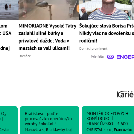
kom
MIMORIADNE Vysoké Tatry
Šokujúce slová Borisa Prš
h: USA
zasiahli silné búrky a
Nikdy viac na dovolenku 
prívalové dažde: Voda v
rodičmi!
odnej
mestách sa valí ulicami!
Domáci prominenti
Domáce
CO₂
Bratislava - poďte
MONTÉR OCEĽOVÝCH
 |
pracovať ako operátor/ka
KONŠTRUKCIÍ -
výroby čokolád !
FRANCÚZSKO - 3 600
Zabezpečené aj
netto
cúzsko
Manuvia a.s., Bratislavský kraj
CHRISTAL s. r. o., Francúzsko
ubytovanie ! (9299*6.003)