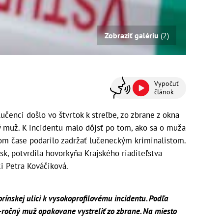
Zobraziť galériu
(2)
Vypočuť
článok
učenci došlo vo štvrtok k streľbe, zo zbrane z okna
ý muž. K incidentu malo dôjsť po tom, ako sa o muža
tkom čase podarilo zadržať lučeneckým kriminalistom.
sk, potvrdila hovorkyňa Krajského riaditeľstva
ci Petra Kováčiková.
rínskej ulici k vysokoprofilovému incidentu. Podľa
-ročný muž opakovane vystreliť zo zbrane. Na miesto