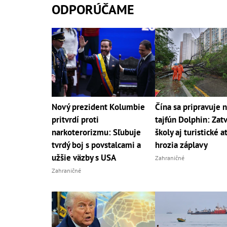
ODPORÚČAME
Nový prezident Kolumbie
Čína sa pripravuje n
pritvrdí proti
tajfún Dolphin: Zat
narkoterorizmu: Sľubuje
školy aj turistické a
tvrdý boj s povstalcami a
hrozia záplavy
užšie väzby s USA
Zahraničné
Zahraničné