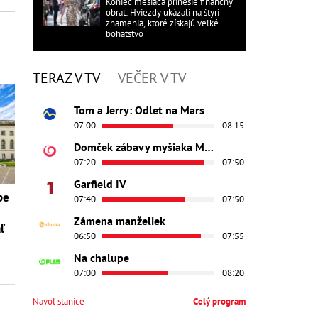
Koniec mesiaca prinesie finančný
obrat: Hviezdy ukázali na štyri
znamenia, ktoré získajú veľké
bohatstvo
TERAZ V TV
VEČER V TV
Tom a Jerry: Odlet na Mars
07:00
08:15
Domček zábavy myšiaka Mickeyho
07:20
07:50
Garfield IV
be
07:40
07:50
Zámena manželiek
ľ
06:50
07:55
Na chalupe
07:00
08:20
Navoľ stanice
Celý program