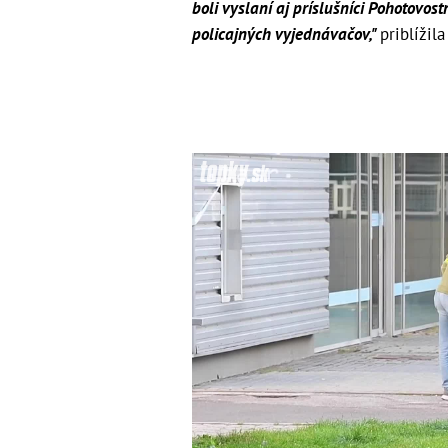
boli vyslaní aj príslušníci Pohotovos
policajných vyjednávačov,"
priblížil