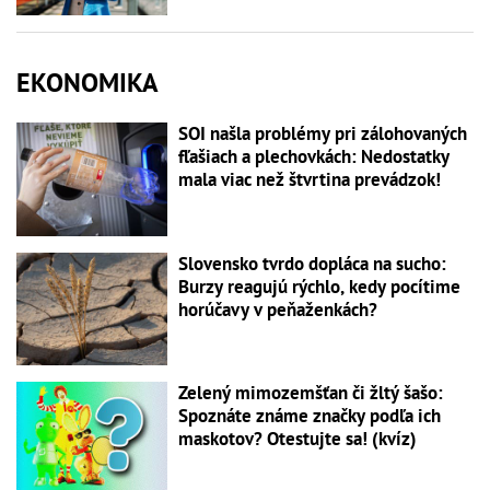
EKONOMIKA
SOI našla problémy pri zálohovaných
fľašiach a plechovkách: Nedostatky
mala viac než štvrtina prevádzok!
Slovensko tvrdo dopláca na sucho:
Burzy reagujú rýchlo, kedy pocítime
horúčavy v peňaženkách?
Zelený mimozemšťan či žltý šašo:
Spoznáte známe značky podľa ich
maskotov? Otestujte sa! (kvíz)