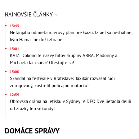
NAJNOVŠIE ČLÁNKY
13:45
Netanjahu odmieta mierový plán pre Gazu: Izrael sa nestiahne,
kým Hamas nezloží zbrane
13:01
KVÍZ: Dokončíte názvy hitov skupiny ABBA, Madonny a
Michaela Jacksona? Otestujte sa!
13:00
Škandál na festivale v Bratislave: Taxikár rozvážal ľudí
zdrogovaný, zostrelil policajnú motorku!
12:59
Obrovská dráma na letisku v Sydney: VIDEO Dve lietadlá delili
od zrážky len sekundy!
DOMÁCE SPRÁVY