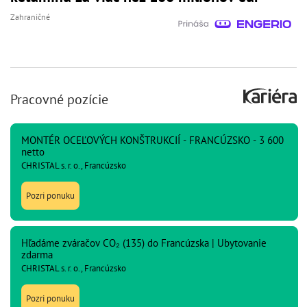
Zahraničné
Pracovné pozície
MONTÉR OCEĽOVÝCH KONŠTRUKCIÍ - FRANCÚZSKO - 3 600
netto
CHRISTAL s. r. o., Francúzsko
Pozri ponuku
Hľadáme zváračov CO₂ (135) do Francúzska | Ubytovanie
zdarma
CHRISTAL s. r. o., Francúzsko
Pozri ponuku