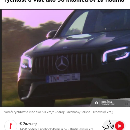
vodiči rýchlosť o viac ako 50 km/h (Zdroj: Facebook/Polícia - Trnavský kraj)
© Zoznam/
TASR,
Video
: Facebook/Polícia SR - Bratislavský kraj