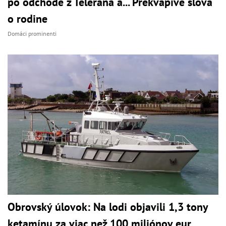
po odchode z Telerána a... Prekvapivé slová
o rodine
Domáci prominenti
Obrovský úlovok: Na lodi objavili 1,3 tony
ketamínu za viac než 100 miliónov eur