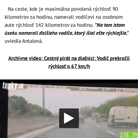
Na ceste, kde je maximálna povolená rýchlosť 90
kilometrov za hodinu, namerali vodičovi na osobnom
aute rýchlosť 142 kilometrov za hodinu.
"Na tom istom
úseku namerali ďalšieho vodiča, ktorý išiel ešte rýchlejšie,"
uviedla Antalová.
Archívne video: Cestný pirát na diaľnici: Vodič prekročil
rýchlosť o 67 km/h