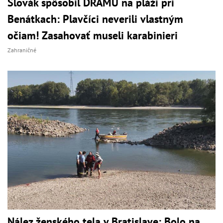
Slovák spôsobil DRÁMU na pláži pri
Benátkach: Plavčíci neverili vlastným
očiam! Zasahovať museli karabinieri
Zahraničné
Nález ženského tela v Bratislave: Bolo na