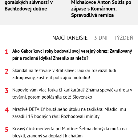
goralských slávností v
Michalovce Anton Šoltis po
Bachledovej doline
zápase s Komárnom:
Spravodlivá remíza
NAJČÍTANEJŠIE
3 DNI
TÝŽDEŇ
Ako Gáboríkovci roky budovali svoj verejný obraz: Zamilovaný
pár a rodinná idylka! Zmenilo sa niečo?
Škandál na festivale v Bratislave: Taxikár rozvážal ľudí
zdrogovaný, zostrelil policajnú motorku!
Napovie vám viac fotka či karikatúra? Známa speváčka drela v
továrni, potom pobláznila celé Slovensko
Mrazivé DETAILY brutálneho útoku na taxikára: Mladíci mu
zasadili 13 bodných rán! Rozhodovali minúty
Krvavý útok medveďa pri Martine: Šelma dohrýzla muža na
bicykli, zranený sa doplazil k chatám