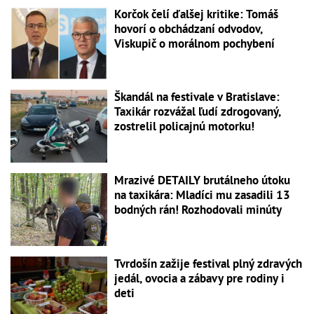
Korčok čelí ďalšej kritike: Tomáš
hovorí o obchádzaní odvodov,
Viskupič o morálnom pochybení
Škandál na festivale v Bratislave:
Taxikár rozvážal ľudí zdrogovaný,
zostrelil policajnú motorku!
Mrazivé DETAILY brutálneho útoku
na taxikára: Mladíci mu zasadili 13
bodných rán! Rozhodovali minúty
Tvrdošín zažije festival plný zdravých
jedál, ovocia a zábavy pre rodiny i
deti