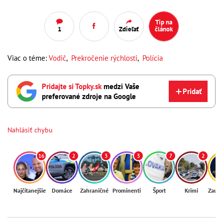
Tip na
1
Zdieľať
článok
Viac o téme:
Vodič
,
Prekročenie rýchlosti
,
Polícia
Pridajte si Topky.sk
medzi Vaše
Pridať
preferované zdroje na Google
Nahlásiť chybu
16
2
3
3
7
2
Najčítanejšie
Domáce
Zahraničné
Prominenti
Šport
Krimi
Zaují