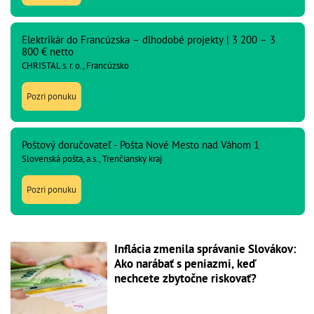
Elektrikár do Francúzska – dlhodobé projekty | 3 200 – 3
800 € netto
CHRISTAL s. r. o., Francúzsko
Pozri ponuku
Poštový doručovateľ - Pošta Nové Mesto nad Váhom 1
Slovenská pošta, a.s., Trenčiansky kraj
Pozri ponuku
Inflácia zmenila správanie Slovákov:
Ako narábať s peniazmi, keď
nechcete zbytočne riskovať?