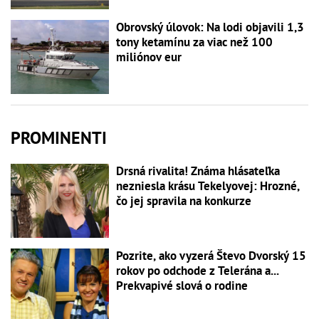
Obrovský úlovok: Na lodi objavili 1,3
tony ketamínu za viac než 100
miliónov eur
PROMINENTI
Drsná rivalita! Známa hlásateľka
nezniesla krásu Tekelyovej: Hrozné,
čo jej spravila na konkurze
Pozrite, ako vyzerá Števo Dvorský 15
rokov po odchode z Telerána a...
Prekvapivé slová o rodine