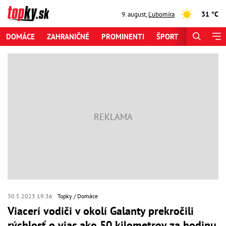
31 °C
9. august
,
Ľubomíra
DOMÁCE
ZAHRANIČNÉ
PROMINENTI
ŠPORT
ZAUJÍMAV
30.5.2023 19:36
Topky
Domáce
Viacerí vodiči v okolí Galanty prekročili
rýchlosť o viac ako 50 kilometrov za hodinu