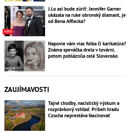
J.Lo asi bude zúriť: Jennifer Garner
ukázala na ruke obrovský diamant, je
od Bena Afflecka?
FOTO
Napovie vám viac fotka či karikatúra?
Známa speváčka drela v továrni,
potom pobláznila celé Slovensko
ZAUJÍMAVOSTI
Tajné chodby, nacistický výskum a
rozprávkový vzhľad: Príbeh hradu
Czocha neprestáva fascinovať