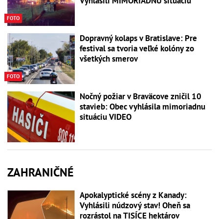
Vyhlásili MIMORIADNU situáciu
FOTO
Dopravný kolaps v Bratislave: Pre
festival sa tvoria veľké kolóny zo
všetkých smerov
FOTO
Nočný požiar v Braväcove zničil 10
stavieb: Obec vyhlásila mimoriadnu
situáciu VIDEO
ZAHRANIČNÉ
Apokalyptické scény z Kanady:
Vyhlásili núdzový stav! Oheň sa
rozrástol na TISÍCE hektárov