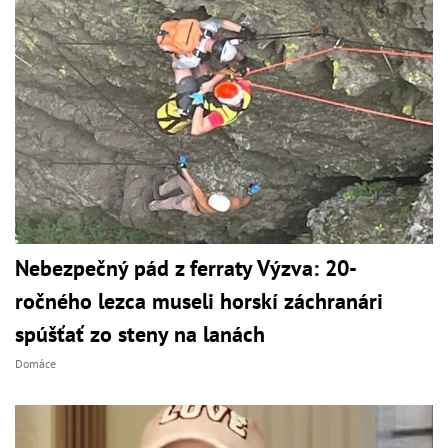
Nebezpečný pád z ferraty Výzva: 20-
ročného lezca museli horskí záchranári
spúšťať zo steny na lanách
Domáce