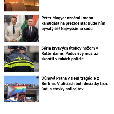
Péter Magyar oznámil meno
kandidáta na prezidenta: Bude ním
bývalý šéf Najvyššieho súdu
Séria krvavých útokov nožom v
Rotterdame: Podozrivý muž už
skončil v rukách polície
Dúhová Praha v tieni tragédie z
Berlína: V uliciach boli desiatky tisíc
ľudí a stovky policajtov