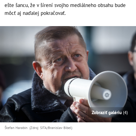
ešte šancu, že v šírení svojho mediálneho obsahu bude
môcť aj naďalej pokračovať.
Zobraziť galériu
(4)
Štefan Harabin (Zdroj: SITA/Branislav Bibel)