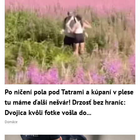
Po ničení pola pod Tatrami a kúpaní v plese
tu máme ďalší nešvár! Drzosť bez hraníc:
Dvojica kvôli fotke vošla do...
Domáce