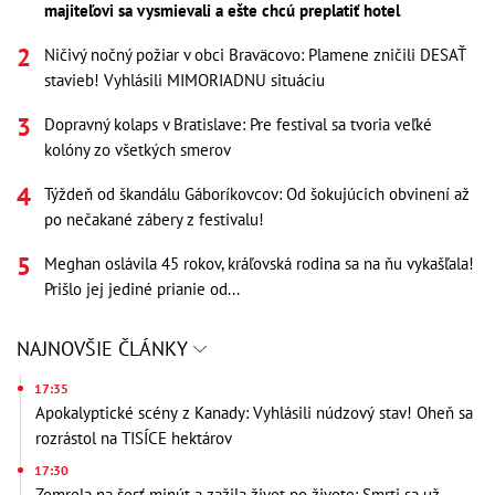
majiteľovi sa vysmievali a ešte chcú preplatiť hotel
Ničivý nočný požiar v obci Braväcovo: Plamene zničili DESAŤ
stavieb! Vyhlásili MIMORIADNU situáciu
Dopravný kolaps v Bratislave: Pre festival sa tvoria veľké
kolóny zo všetkých smerov
Týždeň od škandálu Gáboríkovcov: Od šokujúcich obvinení až
po nečakané zábery z festivalu!
Meghan oslávila 45 rokov, kráľovská rodina sa na ňu vykašľala!
Prišlo jej jediné prianie od...
NAJNOVŠIE ČLÁNKY
17:35
Apokalyptické scény z Kanady: Vyhlásili núdzový stav! Oheň sa
rozrástol na TISÍCE hektárov
17:30
Zomrela na šesť minút a zažila život po živote: Smrti sa už