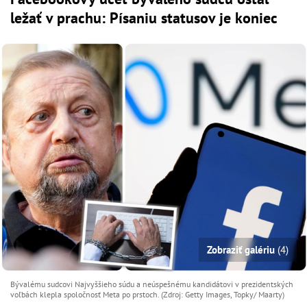
ležať v prachu: Písaniu statusov je koniec
Zobraziť galériu
(4)
Bývalému sudcovi Najvyššieho súdu a neúspešnému kandidátovi v prezidentských
voľbách klepla spoločnosť Meta po prstoch. (Zdroj: Getty Images, Topky/ Maarty)