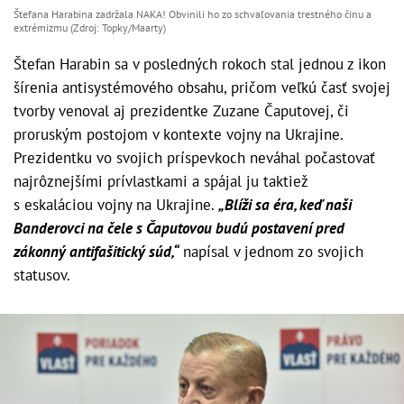
Štefana Harabina zadržala NAKA! Obvinili ho zo schvaľovania trestného činu a
extrémizmu (Zdroj: Topky/Maarty)
Štefan Harabin sa v posledných rokoch stal jednou z ikon
šírenia antisystémového obsahu, pričom veľkú časť svojej
tvorby venoval aj prezidentke Zuzane Čaputovej, či
proruským postojom v kontexte vojny na Ukrajine.
Prezidentku vo svojich príspevkoch neváhal počastovať
najrôznejšími prívlastkami a spájal ju taktiež
s eskaláciou vojny na Ukrajine.
„Blíži sa éra, keď naši
Banderovci na čele s Čaputovou budú postavení pred
zákonný antifašitický súd,“
napísal v jednom zo svojich
statusov.