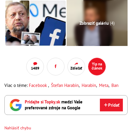
Zobraziť galériu
(4)
Tip na
1489
Zdieľať
článok
Viac o téme:
Facebook
,
Štefan Harabin
,
Harabin
,
Meta
,
Ban
Pridajte si Topky.sk
medzi Vaše
Pridať
preferované zdroje na Google
Nahlásiť chybu