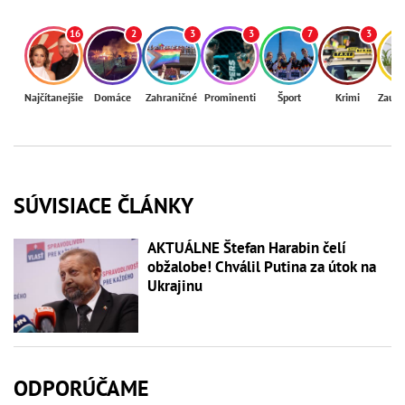
16
2
3
3
7
3
Najčítanejšie
Domáce
Zahraničné
Prominenti
Šport
Krimi
Zaují
SÚVISIACE ČLÁNKY
AKTUÁLNE Štefan Harabin čelí
obžalobe! Chválil Putina za útok na
Ukrajinu
ODPORÚČAME