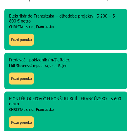
Elektrikár do Francúzska – dlhodobé projekty | 3 200 – 3
800 € netto
CHRISTAL s. r. o., Francúzsko
Pozri ponuku
Predavač - pokladník (m/ž), Rajec
Lidl Slovenská republika, s.r.o., Rajec
Pozri ponuku
MONTÉR OCEĽOVÝCH KONŠTRUKCIÍ - FRANCÚZSKO - 3 600
netto
CHRISTAL s. r. o., Francúzsko
Pozri ponuku