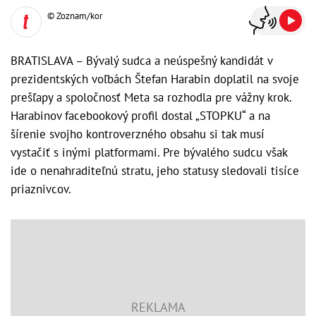
© Zoznam/kor
BRATISLAVA – Bývalý sudca a neúspešný kandidát v
prezidentských voľbách Štefan Harabin doplatil na svoje
prešľapy a spoločnosť Meta sa rozhodla pre vážny krok.
Harabinov facebookový profil dostal „STOPKU“ a na
šírenie svojho kontroverzného obsahu si tak musí
vystačiť s inými platformami. Pre bývalého sudcu však
ide o nenahraditeľnú stratu, jeho statusy sledovali tisíce
priaznivcov.