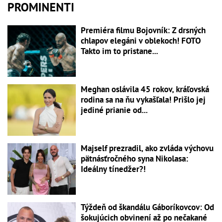
PROMINENTI
Premiéra filmu Bojovník: Z drsných
chlapov elegáni v oblekoch! FOTO
Takto im to pristane...
Meghan oslávila 45 rokov, kráľovská
rodina sa na ňu vykašľala! Prišlo jej
jediné prianie od...
Majself prezradil, ako zvláda výchovu
pätnásťročného syna Nikolasa:
Ideálny tínedžer?!
Týždeň od škandálu Gáboríkovcov: Od
šokujúcich obvinení až po nečakané