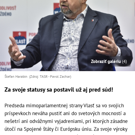
Zobraziť galériu
(4)
Štefan Harabin (Zdroj: TASR - Pavol Zachar)
Za svoje statusy sa postavil už aj pred súd!
Predseda mimoparlamentnej strany Vlasť sa vo svojich
príspevkoch neváha pustiť ani do svetových mocností a
nešetrí ani odvážnymi vyjadreniami, pri ktorých zásadne
útočí na Spojené štáty či Európsku úniu. Za svoje výroky