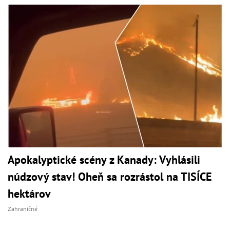
Apokalyptické scény z Kanady: Vyhlásili
núdzový stav! Oheň sa rozrástol na TISÍCE
hektárov
Zahraničné