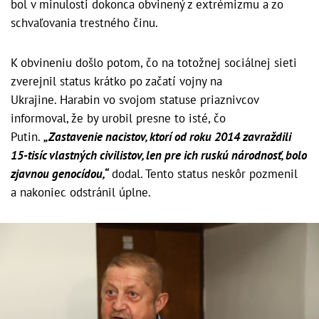
bol v minulosti dokonca obvinený z extrémizmu a zo
schvaľovania trestného činu.
K obvineniu došlo potom, čo na totožnej sociálnej sieti
zverejnil status krátko po začatí vojny na
Ukrajine. Harabin vo svojom statuse priaznivcov
informoval, že by urobil presne to isté, čo
Putin.
„Zastavenie nacistov, ktorí od roku 2014 zavraždili
15-tisíc vlastných civilistov, len pre ich ruskú národnosť, bolo
zjavnou genocídou,“
dodal. Tento status neskôr pozmenil
a nakoniec odstránil úplne.