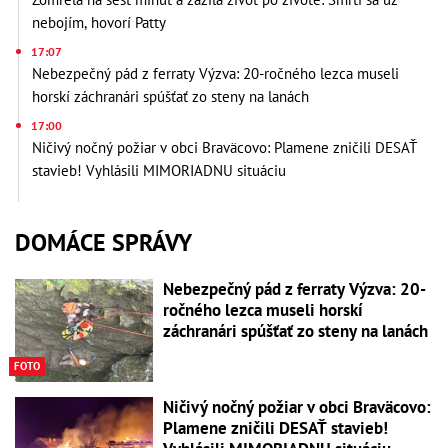
nebojím, hovorí Patty
17:07
Nebezpečný pád z ferraty Výzva: 20-ročného lezca museli
horskí záchranári spúšťať zo steny na lanách
17:00
Ničivý nočný požiar v obci Braväcovo: Plamene zničili DESAŤ
stavieb! Vyhlásili MIMORIADNU situáciu
DOMÁCE SPRÁVY
Nebezpečný pád z ferraty Výzva: 20-
ročného lezca museli horskí
záchranári spúšťať zo steny na lanách
FOTO
Ničivý nočný požiar v obci Braväcovo:
Plamene zničili DESAŤ stavieb!