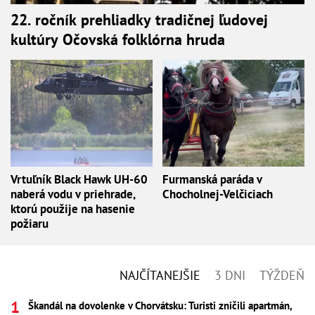
22. ročník prehliadky tradičnej ľudovej
kultúry Očovská folklórna hruda
Vrtuľník Black Hawk UH-60
Furmanská paráda v
naberá vodu v priehrade,
Chocholnej-Velčiciach
ktorú použije na hasenie
požiaru
NAJČÍTANEJŠIE
3 DNI
TÝŽDEŇ
Škandál na dovolenke v Chorvátsku: Turisti zničili apartmán,