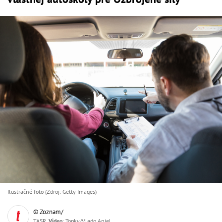
Ilustračné foto (Zdroj: Getty Images)
© Zoznam/
TASR,
Video
: Topky/Vlado Anjel