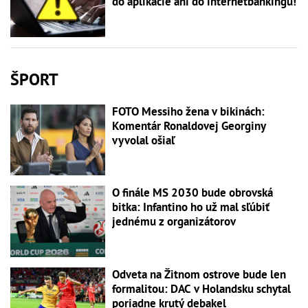
do aplikácie ani do internetbankingu!
ŠPORT
FOTO Messiho žena v bikinách:
Komentár Ronaldovej Georginy
vyvolal ošiaľ
O finále MS 2030 bude obrovská
bitka: Infantino ho už mal sľúbiť
jednému z organizátorov
Odveta na Žitnom ostrove bude len
formalitou: DAC v Holandsku schytal
poriadne krutý debakel