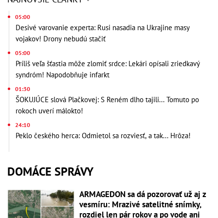
05:00
Desivé varovanie experta: Rusi nasadia na Ukrajine masy
vojakov! Drony nebudú stačiť
05:00
Príliš veľa šťastia môže zlomiť srdce: Lekári opísali zriedkavý
syndróm! Napodobňuje infarkt
01:30
ŠOKUJÚCE slová Plačkovej: S Reném dlho tajili... Tomuto po
rokoch uverí málokto!
24:10
Peklo českého herca: Odmietol sa rozviesť, a tak... Hrôza!
DOMÁCE SPRÁVY
ARMAGEDON sa dá pozorovať už aj z
vesmíru: Mrazivé satelitné snímky,
rozdiel len pár rokov a po vode ani