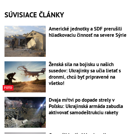
SÚVISIACE ČLÁNKY
Americké jednotky a SDF prerušili
hliadkovaciu činnosť na severe Sýrie
Ženská sila na bojisku u našich
susedov: Ukrajinky sa učia lietať s
dronmi, chcú byť pripravené na
všetko!
FOTO
Dvaja mŕtvi po dopade strely v
Poľsku: Ukrajinská armáda zabudla
aktivovať samodeštrukciu rakety