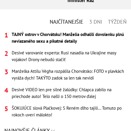
minister Ráž
NAJČÍTANEJŠIE
3 DNI
TÝŽDEŇ
TAJNÝ ostrov v Chorvátsku! Manželia odhalili dovolenku plnú
neviazaného sexu a pikatné detaily
Desivé varovanie experta: Rusi nasadia na Ukrajine masy
vojakov! Drony nebudú stačiť
Manželka Attilu Végha rozpálila Chorvátsko: FOTO v plavkách
vyráža dych! TAKÝTO zadok sa len tak nevidí
Desivé VIDEO len pre silné žalúdky: Chlapca zabilo na
priechode auto! Telo našli o 150 metrov ďalej
ŠOKUJÚCE slová Plačkovej: S Reném dlho tajili... Tomuto po
rokoch uverí málokto!
NAJNOVŠIE ČLÁNKY