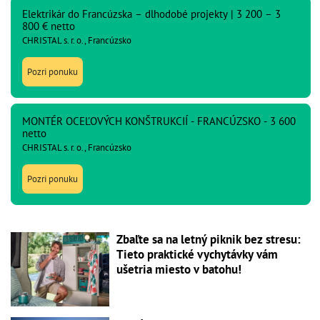
Elektrikár do Francúzska – dlhodobé projekty | 3 200 – 3
800 € netto
CHRISTAL s. r. o., Francúzsko
Pozri ponuku
MONTÉR OCEĽOVÝCH KONŠTRUKCIÍ - FRANCÚZSKO - 3 600
netto
CHRISTAL s. r. o., Francúzsko
Pozri ponuku
Zbaľte sa na letný piknik bez stresu:
Tieto praktické vychytávky vám
ušetria miesto v batohu!