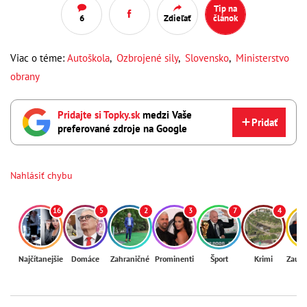
Tip na
6
Zdieľať
článok
Viac o téme:
Autoškola
,
Ozbrojené sily
,
Slovensko
,
Ministerstvo
obrany
Pridajte si Topky.sk
medzi Vaše
Pridať
preferované zdroje na Google
Nahlásiť chybu
16
5
2
3
7
4
Najčítanejšie
Domáce
Zahraničné
Prominenti
Šport
Krimi
Zaují