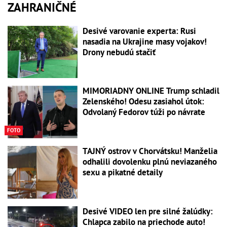
ZAHRANIČNÉ
Desivé varovanie experta: Rusi
nasadia na Ukrajine masy vojakov!
Drony nebudú stačiť
MIMORIADNY ONLINE Trump schladil
Zelenského! Odesu zasiahol útok:
Odvolaný Fedorov túži po návrate
FOTO
TAJNÝ ostrov v Chorvátsku! Manželia
odhalili dovolenku plnú neviazaného
sexu a pikatné detaily
Desivé VIDEO len pre silné žalúdky:
Chlapca zabilo na priechode auto!