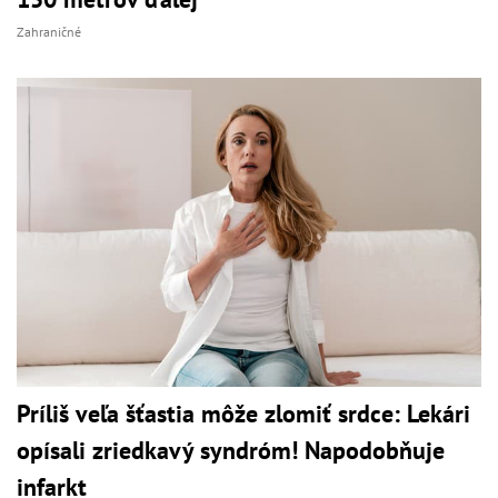
Zahraničné
Príliš veľa šťastia môže zlomiť srdce: Lekári
opísali zriedkavý syndróm! Napodobňuje
infarkt