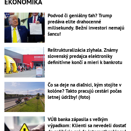
EKONOMIKA
Podvod či geniálny ťah? Trump
predáva elite drahocenné
milisekundy. Bežní investori nemajú
šancu!
Reštrukturalizácia zlyhala. Známy
slovenský predajca elektroniky
definitívne končí a mieri k bankrotu
Čo sa deje na diaľnici, kým stojíte v
kolóne? Takto pracujú cestári počas
letnej údržby! (foto)
VÚB banka zápasila s veľkým
výpadkom: Klienti sa nevedeli dostať