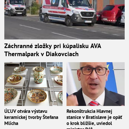
Záchranné zložky pri kúpalisku AVA
Thermalpark v Diakovciach
ÚĽUV otvára výstavu
Rekonštrukcia Hlavnej
keramickej tvorby Štefana
stanice v Bratislave je opäť
Mlícha
o krok bližšie, uviedol