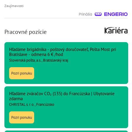
Zaujímavosti
Pracovné pozície
Hľadáme brigádnika - poštový doručovateľ, Pošta Most pri
Bratislave - odmena 6 € /hod
Slovenská pošta, a.s., Bratislavský kraj
Pozri ponuku
Hľadáme zváračov CO₂ (135) do Francúzska | Ubytovanie
zdarma
CHRISTAL s. r. o., Francúzsko
Pozri ponuku