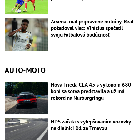
Arsenal mal pripravené milióny, Real
požadoval viac: Vinícius spečatil
svoju futbalovú budúcnosť
AUTO-MOTO
Nová Trieda CLA 45 s výkonom 680
koní sa sotva predstavila a už má
rekord na Nurburgringu
NDS začala s vylepšovaním vozovky
na diaľnici D1 za Trnavou