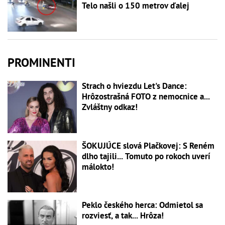
Telo našli o 150 metrov ďalej
PROMINENTI
Strach o hviezdu Let's Dance:
Hrôzostrašná FOTO z nemocnice a...
Zvláštny odkaz!
ŠOKUJÚCE slová Plačkovej: S Reném
dlho tajili... Tomuto po rokoch uverí
málokto!
Peklo českého herca: Odmietol sa
rozviesť, a tak... Hrôza!