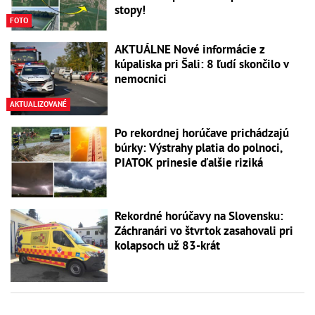
stopy!
FOTO
AKTUÁLNE Nové informácie z
kúpaliska pri Šali: 8 ľudí skončilo v
nemocnici
AKTUALIZOVANÉ
Po rekordnej horúčave prichádzajú
búrky: Výstrahy platia do polnoci,
PIATOK prinesie ďalšie riziká
Rekordné horúčavy na Slovensku:
Záchranári vo štvrtok zasahovali pri
kolapsoch už 83-krát