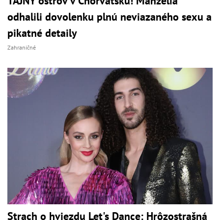
TAJNÝ ostrov v Chorvátsku! Manželia
odhalili dovolenku plnú neviazaného sexu a
pikatné detaily
Zahraničné
Strach o hviezdu Let's Dance: Hrôzostrašná