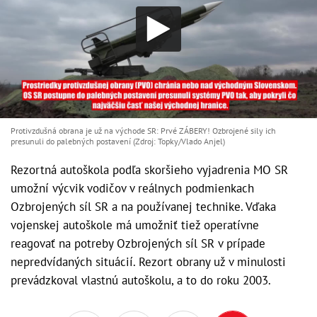
Protivzdušná obrana je už na východe SR: Prvé ZÁBERY! Ozbrojené sily ich
presunuli do palebných postavení (Zdroj: Topky/Vlado Anjel)
Rezortná autoškola podľa skoršieho vyjadrenia MO SR
umožní výcvik vodičov v reálnych podmienkach
Ozbrojených síl SR a na používanej technike. Vďaka
vojenskej autoškole má umožniť tiež operatívne
reagovať na potreby Ozbrojených síl SR v prípade
nepredvídaných situácií. Rezort obrany už v minulosti
prevádzkoval vlastnú autoškolu, a to do roku 2003.