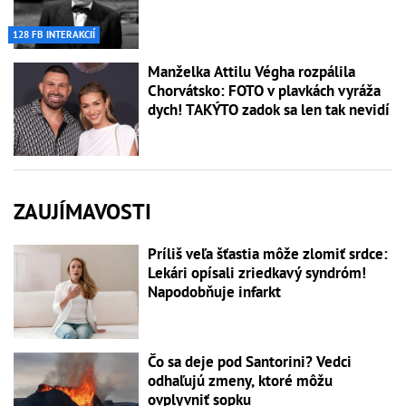
128 FB INTERAKCIÍ
Manželka Attilu Végha rozpálila
Chorvátsko: FOTO v plavkách vyráža
dych! TAKÝTO zadok sa len tak nevidí
ZAUJÍMAVOSTI
Príliš veľa šťastia môže zlomiť srdce:
Lekári opísali zriedkavý syndróm!
Napodobňuje infarkt
Čo sa deje pod Santorini? Vedci
odhaľujú zmeny, ktoré môžu
ovplyvniť sopku