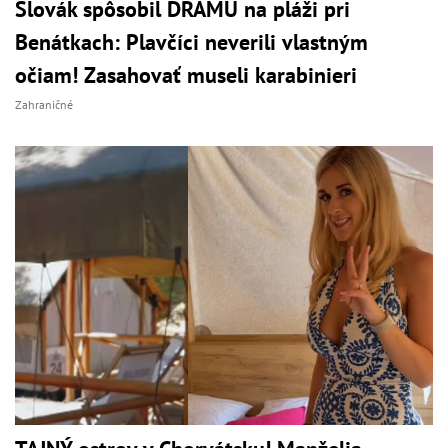
Slovák spôsobil DRÁMU na pláži pri
Benátkach: Plavčíci neverili vlastným
očiam! Zasahovať museli karabinieri
Zahraničné