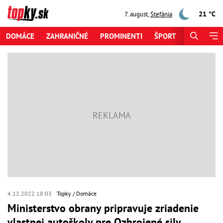
21 °C
7. august
,
Štefánia
DOMÁCE
ZAHRANIČNÉ
PROMINENTI
ŠPORT
ZAUJÍMAV
4.12.2022 18:03
Topky
Domáce
Ministerstvo obrany pripravuje zriadenie
vlastnej autoškoly pre Ozbrojené sily