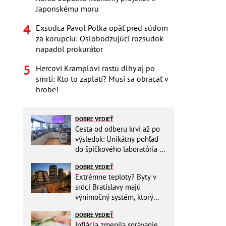
Japonskému moru
Exsudca Pavol Polka opäť pred súdom
za korupciu: Oslobodzujúci rozsudok
napadol prokurátor
Hercovi Kramplovi rastú dlhy aj po
smrti: Kto to zaplatí? Musí sa obracať v
hrobe!
DOBRE VEDIEŤ
Cesta od odberu krvi až po
výsledok: Unikátny pohľad
do špičkového laboratória na
Slovensku
DOBRE VEDIEŤ
Extrémne teploty? Byty v
srdci Bratislavy majú
výnimočný systém, ktorý
ešte aj šetrí náklady
DOBRE VEDIEŤ
Inflácia zmenila správanie