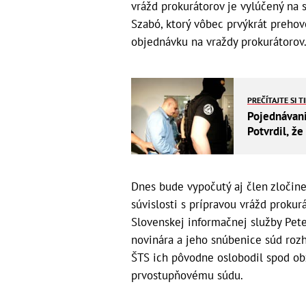
vrážd prokurátorov je vylúčený na
Szabó, ktorý vôbec prvýkrát prehov
objednávku na vraždy prokurátorov
PREČÍTAJTE SI T
Pojednávani
Potvrdil, ž
Dnes bude vypočutý aj člen zločine
súvislosti s prípravou vrážd prokur
Slovenskej informačnej služby Peter
novinára a jeho snúbenice súd roz
ŠTS ich pôvodne oslobodil spod obža
prvostupňovému súdu.