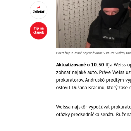
Zdieľať
Tip na
článok
Pokračuje hlavné pojednávanie v kauze vraždy Kuc
Aktualizované o 10:50
Iľja Weiss o
zohnať nejaké auto. Práve Weiss us
prokurátorov. Andruskó predtým vy
oslovil Dušana Kracinu, ktorý zase o
Weissa najskôr vypočúval prokuráto
otázky predsedníčka senátu Ružen