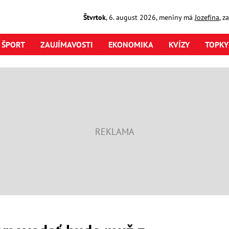
Štvrtok
,
6. august
2026
,
meniny má
Jozefína
, z
ŠPORT
ZAUJÍMAVOSTI
EKONOMIKA
KVÍZY
TOPKY