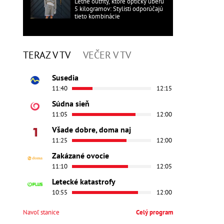
Letné outfity, ktoré opticky uberú
5 kilogramov: Stylisti odporúčajú
tieto kombinácie
TERAZ V TV
VEČER V TV
Susedia
11:40
12:15
Súdna sieň
11:05
12:00
Všade dobre, doma naj
11:25
12:00
Zakázané ovocie
11:10
12:05
Letecké katastrofy
10:55
12:00
Navoľ stanice
Celý program