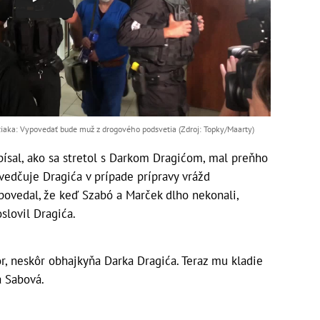
iaka: Vypovedať bude muž z drogového podsvetia (Zdroj: Topky/Maarty)
písal, ako sa stretol s Darkom Dragićom, mal preňho
vedčuje Dragića v prípade prípravy vrážd
povedal, že keď Szabó a Marček dlho nekonali,
slovil Dragića.
r, neskôr obhajkyňa Darka Dragića. Teraz mu kladie
a Sabová.