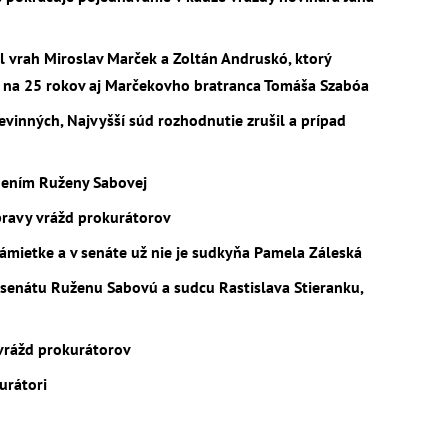
l vrah Miroslav Marček a Zoltán Andruskó, ktorý
l na 25 rokov aj Marčekovho bratranca Tomáša Szabóa
vinných, Najvyšší súd rozhodnutie zrušil a prípad
dením Ruženy Sabovej
ípravy vrážd prokurátorov
ámietke a v senáte už nie je sudkyňa Pamela Záleská
senátu Ruženu Sabovú a sudcu Rastislava Stieranku,
 vrážd prokurátorov
urátori