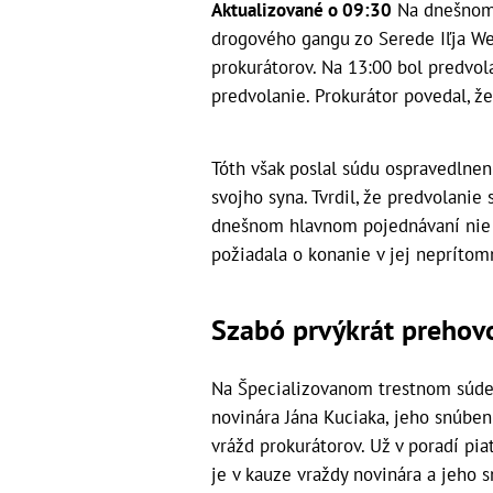
Aktualizované o 09:30
Na dnešnom 
drogového gangu zo Serede Iľja We
prokurátorov. Na 13:00 bol predvol
predvolanie. Prokurátor povedal, že
Tóth však poslal súdu ospravedlnen
svojho syna. Tvrdil, že predvolani
dnešnom hlavnom pojednávaní nie j
požiadala o konanie v jej neprítom
Szabó prvýkrát prehovo
Na Špecializovanom trestnom súde 
novinára Jána Kuciaka, jeho snúbeni
vrážd prokurátorov. Už v poradí pi
je v kauze vraždy novinára a jeho 