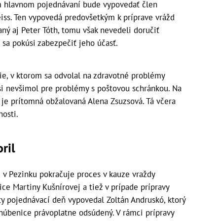
hlavnom pojednávaní bude vypovedať člen
iss. Ten vypovedá predovšetkým k príprave vrážd
aný aj Peter Tóth, tomu však nevedeli doručiť
 sa pokúsi zabezpečiť jeho účasť.
ie, v ktorom sa odvolal na zdravotné problémy
e si nevšimol pre problémy s poštovou schránkou. Na
e prítomná obžalovaná Alena Zsuzsová. Tá včera
nosti.
ril
v Pezinku pokračuje proces v kauze vraždy
ce Martiny Kušnírovej a tiež v prípade prípravy
aty pojednávací deň vypovedal Zoltán Andruskó, ktorý
snúbenice právoplatne odsúdený. V rámci prípravy