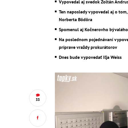
Vypovedal aj svedok Zoltán Andru
Ten naposledy vypovedal aj o tom, 
Norberta
Bödöra
Spomenul aj Kočnerovho bývalého 
Na poslednom pojednávaní vypoveda
príprave vraždy prokurátorov
Dnes bude vypovedať Iľja Weiss
33