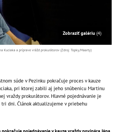
Zobraziť galériu
(4)
a Kuciaka a príprave vrážd prokurátorov (Zdroj: Topky/Maarty)
stnom súde v Pezinku pokračuje proces v kauze
iaka, pri ktorej zabili aj jeho snúbenicu Martinu
nej vraždy prokurátorov. Hlavné pojednávanie je
tri dni. Článok aktualizujeme v priebehu
pokračuje pojednávanie v kauze vraždy novinára Jána