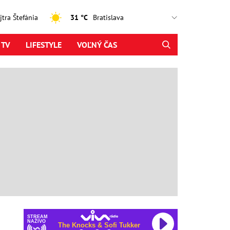
ajtra Štefánia
31 °C
 TV
LIFESTYLE
VOĽNÝ ČAS
STREAM
NAŽIVO
The Knocks & Sofi Tukker