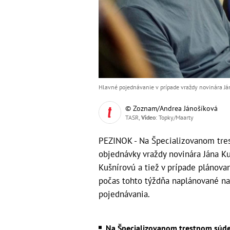
Hlavné pojednávanie v prípade vraždy novinára Ján
© Zoznam/Andrea Jánošíková
TASR,
Video
: Topky/Maarty
PEZINOK - Na Špecializovanom tre
objednávky vraždy novinára Jána Kuc
Kušnírovú a tiež v prípade plánova
počas tohto týždňa naplánované na 
pojednávania.
Na Špecializovanom trestnom súde 