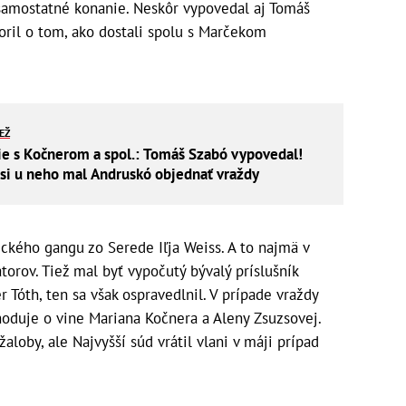
 samostatné konanie. Neskôr vypovedal aj Tomáš
oril o tom, ako dostali spolu s Marčekom
.
IEŽ
e s Kočnerom a spol.: Tomáš Szabó vypovedal!
e si u neho mal Andruskó objednať vraždy
ckého gangu zo Serede Iľja Weiss. A to najmä v
átorov. Tiež mal byť vypočutý bývalý príslušník
 Tóth, ten sa však ospravedlnil. V prípade vraždy
hoduje o vine Mariana Kočnera a Aleny Zsuzsovej.
loby, ale Najvyšší súd vrátil vlani v máji prípad