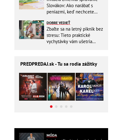
Slovákov: Ako narábať s
peniazmi, keď nechcete
zbytočne riskovať?
DOBRE VEDIEŤ
Zbaľte sa na letný piknik bez
stresu: Tieto praktické
vychytávky vám ušetria
miesto v batohu!
PREDPREDAJ
.sk - Tu sa rodia zážitky
MÓDA