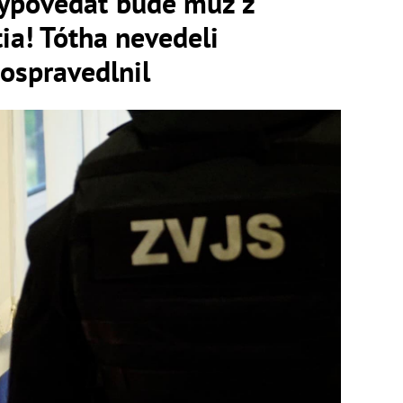
ypovedať bude muž z
ia! Tótha nevedeli
 ospravedlnil