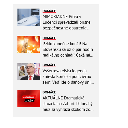
DOMÁCE
MIMORIADNE Pitvu v
Lučenci sprevádzali prísne
bezpečnostné opatrenia:
Zasahovali hasiči aj chemici!
DOMÁCE
Peklo konečne končí! Na
Slovensku sa už o pár hodín
radikálne ochladí! Čaká nás
TEPLOTNÝ ŠOK
DOMÁCE
Vyšetrovateľská legenda
zniesla Korčoka pod čiernu
zem: Veď ide o daňový únik
za DESAŤTISÍCE a trestá sa
DOMÁCE
basou!
AKTUÁLNE Dramatická
situácia na Záhorí: Polonahý
muž sa vyhráža skokom zo
stožiara, vlaky cez stanicu
nepremávajú