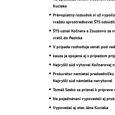
Kuciaka
Právoplatný rozsudok si už vypoču
vraždu sprostredkoval ŠTS odsúdi
ŠTS uznal Kočnera a Zsuzsovú za ne
vrátil do Pezinka
V prípade rozhoduje senát pod ve
kauza je spojená aj s prípadom pr
Najvyšší súd vyhovel Kočnerovej n
Prokurátor namietal predsedníčku 
Najvyšší súd námietke nevyhovel
Tomáš Szabó sa priznal k príprave
Na pojednávaní vypovedali aj prok
Vypovedal aj otec Jána Kuciaka