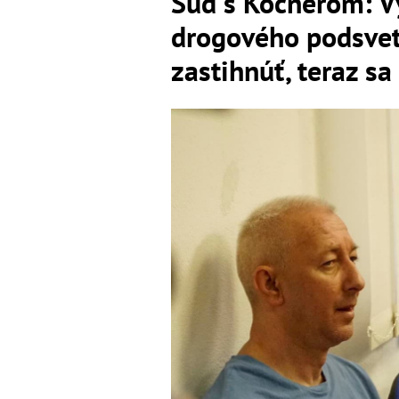
Súd s Kočnerom: V
drogového podsvet
zastihnúť, teraz sa