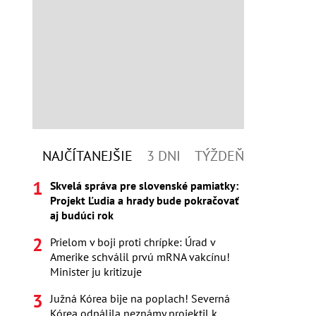
NAJČÍTANEJŠIE
3 DNI
TÝŽDEŇ
Skvelá správa pre slovenské pamiatky:
Projekt Ľudia a hrady bude pokračovať
aj budúci rok
Prielom v boji proti chrípke: Úrad v
Amerike schválil prvú mRNA vakcínu!
Minister ju kritizuje
Južná Kórea bije na poplach! Severná
Kórea odpálila neznámy projektil k