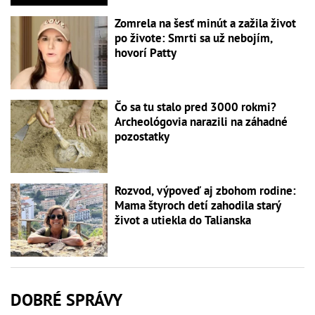
Zomrela na šesť minút a zažila život
po živote: Smrti sa už nebojím,
hovorí Patty
Čo sa tu stalo pred 3000 rokmi?
Archeológovia narazili na záhadné
pozostatky
Rozvod, výpoveď aj zbohom rodine:
Mama štyroch detí zahodila starý
život a utiekla do Talianska
DOBRÉ SPRÁVY