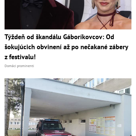
Týždeň od škandálu Gáboríkovcov: Od
šokujúcich obvinení až po nečakané zábery
z festivalu!
Domáci prominenti