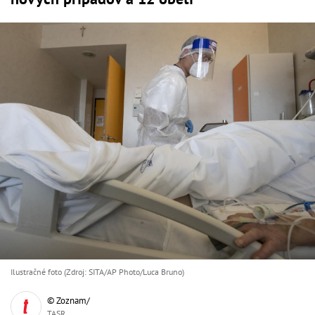
Ilustračné foto (Zdroj: SITA/AP Photo/Luca Bruno)
© Zoznam/
TASR