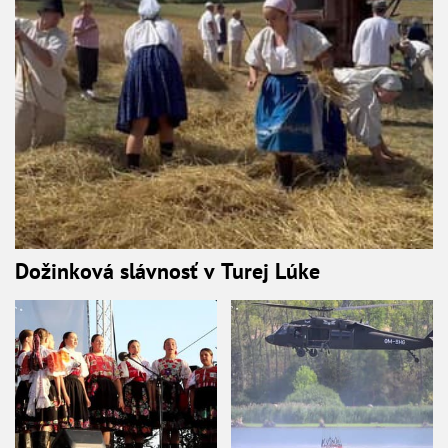
Dožinková slávnosť v Turej Lúke