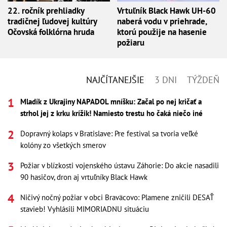
22. ročník prehliadky
Vrtuľník Black Hawk UH-60
tradičnej ľudovej kultúry
naberá vodu v priehrade,
Očovská folklórna hruda
ktorú použije na hasenie
požiaru
NAJČÍTANEJŠIE
3 DNI
TÝŽDEŇ
Mladík z Ukrajiny NAPADOL mníšku: Začal po nej kričať a
strhol jej z krku krížik! Namiesto trestu ho čaká niečo iné
Dopravný kolaps v Bratislave: Pre festival sa tvoria veľké
kolóny zo všetkých smerov
Požiar v blízkosti vojenského ústavu Záhorie: Do akcie nasadili
90 hasičov, dron aj vrtuľníky Black Hawk
Ničivý nočný požiar v obci Braväcovo: Plamene zničili DESAŤ
stavieb! Vyhlásili MIMORIADNU situáciu