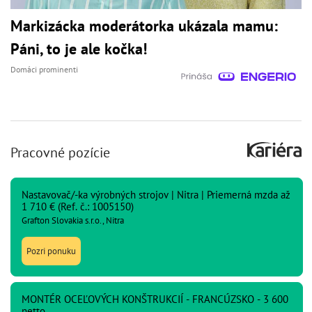
Markizácka moderátorka ukázala mamu:
Páni, to je ale kočka!
Domáci prominenti
Pracovné pozície
Nastavovač/-ka výrobných strojov | Nitra | Priemerná mzda až
1 710 € (Ref. č.: 1005150)
Grafton Slovakia s.r.o., Nitra
Pozri ponuku
MONTÉR OCEĽOVÝCH KONŠTRUKCIÍ - FRANCÚZSKO - 3 600
netto