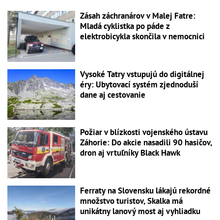
Zásah záchranárov v Malej Fatre:
Mladá cyklistka po páde z
elektrobicykla skončila v nemocnici
Vysoké Tatry vstupujú do digitálnej
éry: Ubytovací systém zjednoduší
dane aj cestovanie
Požiar v blízkosti vojenského ústavu
Záhorie: Do akcie nasadili 90 hasičov,
dron aj vrtuľníky Black Hawk
Ferraty na Slovensku lákajú rekordné
množstvo turistov, Skalka má
unikátny lanový most aj vyhliadku