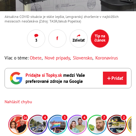
Aktuálna COVID situácia je stále lepšia, Lengvarský zhoršenie v najbližších
mesiacoch neočakáva (Zdroj: TASR/Jakub Popelka)
Tip na
3
Zdieľať
článok
Viac o téme:
Obete
,
Nové prípady
,
Slovensko
,
Koronavírus
Pridajte si Topky.sk
medzi Vaše
Pridať
preferované zdroje na Google
Nahlásiť chybu
16
4
3
4
7
2