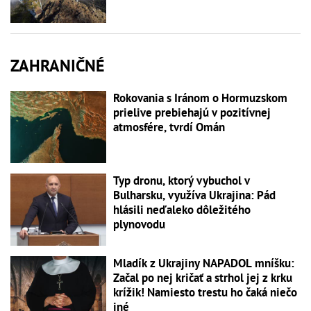
ZAHRANIČNÉ
Rokovania s Iránom o Hormuzskom
prielive prebiehajú v pozitívnej
atmosfére, tvrdí Omán
Typ dronu, ktorý vybuchol v
Bulharsku, využíva Ukrajina: Pád
hlásili neďaleko dôležitého
plynovodu
Mladík z Ukrajiny NAPADOL mníšku:
Začal po nej kričať a strhol jej z krku
krížik! Namiesto trestu ho čaká niečo
iné