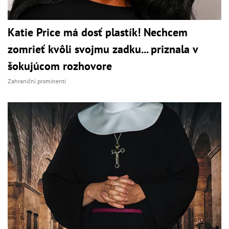
Katie Price má dosť plastík! Nechcem
zomrieť kvôli svojmu zadku... priznala v
šokujúcom rozhovore
Zahraniční prominenti