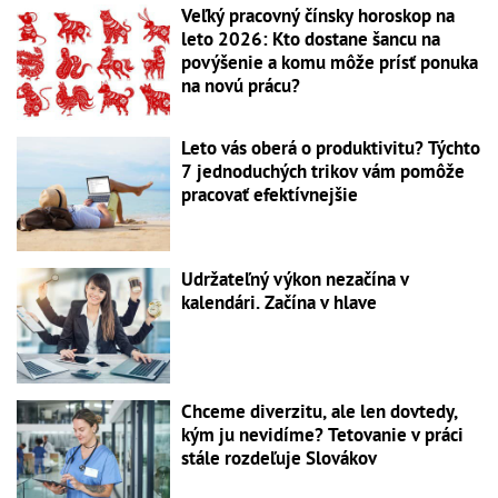
Veľký pracovný čínsky horoskop na
leto 2026: Kto dostane šancu na
povýšenie a komu môže prísť ponuka
na novú prácu?
Leto vás oberá o produktivitu? Týchto
7 jednoduchých trikov vám pomôže
pracovať efektívnejšie
Udržateľný výkon nezačína v
kalendári. Začína v hlave
Chceme diverzitu, ale len dovtedy,
kým ju nevidíme? Tetovanie v práci
stále rozdeľuje Slovákov