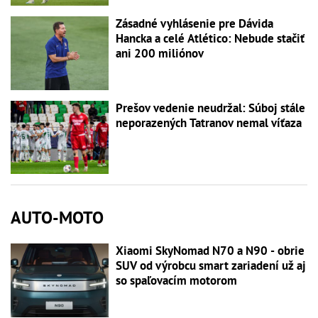
Zásadné vyhlásenie pre Dávida
Hancka a celé Atlético: Nebude stačiť
ani 200 miliónov
Prešov vedenie neudržal: Súboj stále
neporazených Tatranov nemal víťaza
AUTO-MOTO
Xiaomi SkyNomad N70 a N90 - obrie
SUV od výrobcu smart zariadení už aj
so spaľovacím motorom