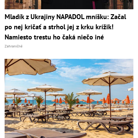
Mladík z Ukrajiny NAPADOL mníšku: Začal
po nej kričať a strhol jej z krku krížik!
Namiesto trestu ho čaká niečo iné
Zahraničné