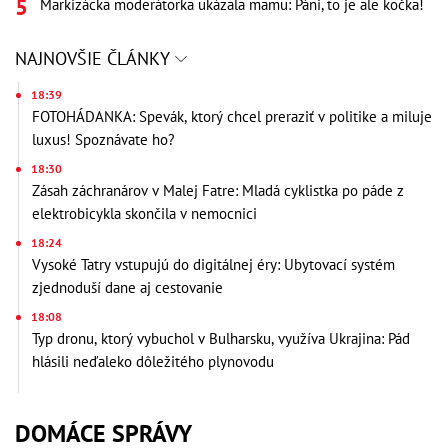
Markizácka moderátorka ukázala mamu: Páni, to je ale kočka!
NAJNOVŠIE ČLÁNKY
18:39
FOTOHÁDANKA: Spevák, ktorý chcel preraziť v politike a miluje
luxus! Spoznávate ho?
18:30
Zásah záchranárov v Malej Fatre: Mladá cyklistka po páde z
elektrobicykla skončila v nemocnici
18:24
Vysoké Tatry vstupujú do digitálnej éry: Ubytovací systém
zjednoduší dane aj cestovanie
18:08
Typ dronu, ktorý vybuchol v Bulharsku, využíva Ukrajina: Pád
hlásili neďaleko dôležitého plynovodu
DOMÁCE SPRÁVY