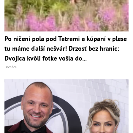
Po ničení pola pod Tatrami a kúpaní v plese
tu máme ďalší nešvár! Drzosť bez hraníc:
Dvojica kvôli fotke vošla do...
Domáce