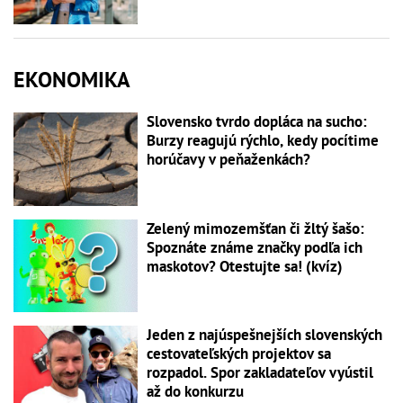
EKONOMIKA
Slovensko tvrdo dopláca na sucho:
Burzy reagujú rýchlo, kedy pocítime
horúčavy v peňaženkách?
Zelený mimozemšťan či žltý šašo:
Spoznáte známe značky podľa ich
maskotov? Otestujte sa! (kvíz)
Jeden z najúspešnejších slovenských
cestovateľských projektov sa
rozpadol. Spor zakladateľov vyústil
až do konkurzu