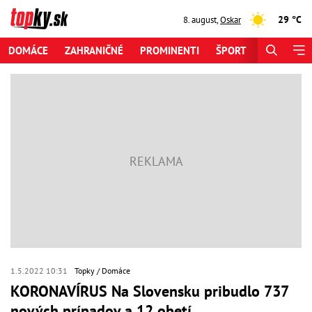
29 °C
8. august
,
Oskar
DOMÁCE
ZAHRANIČNÉ
PROMINENTI
ŠPORT
ZAUJÍMAV
1.5.2022 10:31
Topky
Domáce
KORONAVÍRUS Na Slovensku pribudlo 737
nových prípadov a 12 obetí