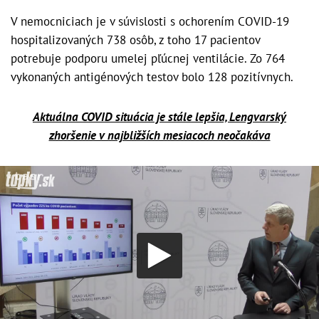
V nemocniciach je v súvislosti s ochorením COVID-19
hospitalizovaných 738 osôb, z toho 17 pacientov
potrebuje podporu umelej pľúcnej ventilácie. Zo 764
vykonaných antigénových testov bolo 128 pozitívnych.
Aktuálna COVID situácia je stále lepšia, Lengvarský
zhoršenie v najbližších mesiacoch neočakáva