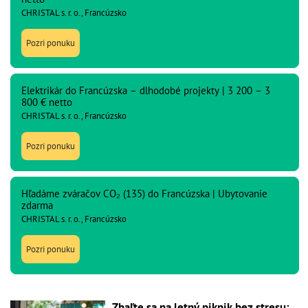
CHRISTAL s. r. o., Francúzsko
Pozri ponuku
Elektrikár do Francúzska – dlhodobé projekty | 3 200 – 3
800 € netto
CHRISTAL s. r. o., Francúzsko
Pozri ponuku
Hľadáme zváračov CO₂ (135) do Francúzska | Ubytovanie
zdarma
CHRISTAL s. r. o., Francúzsko
Pozri ponuku
Zbaľte sa na letný piknik bez stresu: