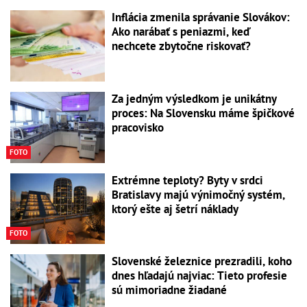
Inflácia zmenila správanie Slovákov:
Ako narábať s peniazmi, keď
nechcete zbytočne riskovať?
Za jedným výsledkom je unikátny
proces: Na Slovensku máme špičkové
pracovisko
FOTO
Extrémne teploty? Byty v srdci
Bratislavy majú výnimočný systém,
ktorý ešte aj šetrí náklady
FOTO
Slovenské železnice prezradili, koho
dnes hľadajú najviac: Tieto profesie
sú mimoriadne žiadané