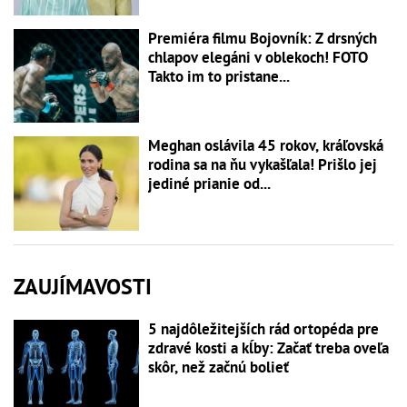
Premiéra filmu Bojovník: Z drsných
chlapov elegáni v oblekoch! FOTO
Takto im to pristane...
Meghan oslávila 45 rokov, kráľovská
rodina sa na ňu vykašľala! Prišlo jej
jediné prianie od...
ZAUJÍMAVOSTI
5 najdôležitejších rád ortopéda pre
zdravé kosti a kĺby: Začať treba oveľa
skôr, než začnú bolieť