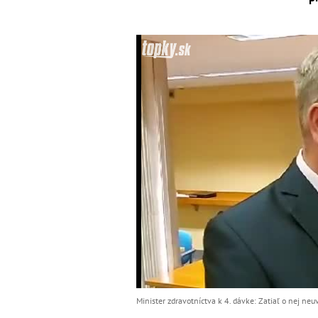
Minister zdravotníctva k 4. dávke: Zatiaľ o nej neu