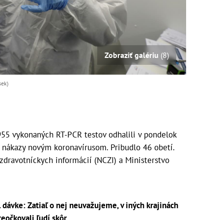
Zobraziť galériu
(8)
sek)
55 vykonaných RT-PCR testov odhalili v pondelok
v nákazy novým koronavírusom. Pribudlo 46 obetí.
dravotníckych informácií (NCZI) a Ministerstvo
 dávke: Zatiaľ o nej neuvažujeme, v iných krajinách
reočkovali ľudí skôr