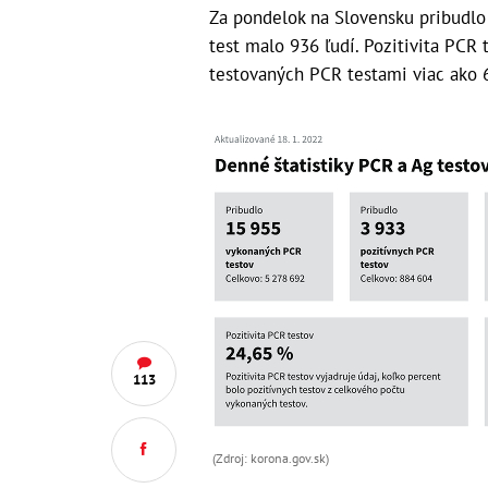
Za pondelok na Slovensku pribudlo
test malo 936 ľudí. Pozitivita PCR 
testovaných PCR testami viac ako 
113
(Zdroj: korona.gov.sk)