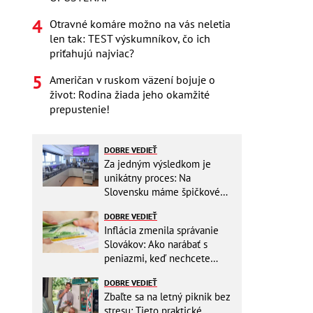
Otravné komáre možno na vás neletia
len tak: TEST výskumníkov, čo ich
priťahujú najviac?
Američan v ruskom väzení bojuje o
život: Rodina žiada jeho okamžité
prepustenie!
DOBRE VEDIEŤ
Za jedným výsledkom je
unikátny proces: Na
Slovensku máme špičkové
pracovisko
DOBRE VEDIEŤ
Inflácia zmenila správanie
Slovákov: Ako narábať s
peniazmi, keď nechcete
zbytočne riskovať?
DOBRE VEDIEŤ
Zbaľte sa na letný piknik bez
stresu: Tieto praktické