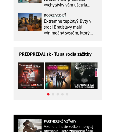
vychytávky vám ušetria
miesto v batohu!
DOBRE VEDIEŤ
Extrémne teploty? Byty v
srdci Bratislavy majú
výnimočný systém, ktorý
ešte aj šetrí náklady
PREDPREDAJ
.sk - Tu sa rodia zážitky
PARTNERSKÉ VZŤAHY
Víkend prinesie veľké zmeny aj
priznania: Tieto znamenia čaká