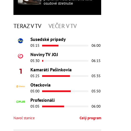
osudové stretnutie
TERAZ V TV
VEČER V TV
Susedské prípady
05:15
06:00
Noviny TV JOJ
05:30
06:15
Kamaráti Pašinkovia
05:25
05:35
Oteckovia
05:00
05:50
Profesionáli
05:05
06:00
Navoľ stanice
Celý program