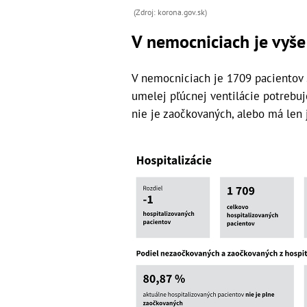
(Zdroj: korona.gov.sk)
V nemocniciach je vyše
V nemocniciach je 1709 pacientov 
umelej pľúcnej ventilácie potrebuj
nie je zaočkovaných, alebo má len 