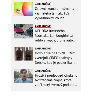
ZAHRANIČNÉ
Otravné komáre možno na
vás neletia len tak: TEST
výskumníkov, čo ich
priťahujú najviac?
ZAHRANIČNÉ
NEHODA luxusného
športiaka: Lamborghini sa
rútilo z kopca, druhé auto
dopadlo po čelnej zrážke
ZAHRANIČNÉ
horšie
Dovolenka na H*VNO! Muž
zverejnil VIDEO toalety v
Grécku, kde je papier iba na
OKRASU: Utrieť sa musíte ísť
ZAHRANIČNÉ
do kuchyne
Hrozivá predpoveď čínskeho
Nostradama: Vojna, ktorá
zničí starý svetový poriadok!
Už sa viackrát nemýlil