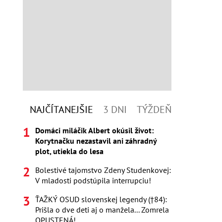
NAJČÍTANEJŠIE
3 DNI
TÝŽDEŇ
Domáci miláčik Albert okúsil život:
Korytnačku nezastavil ani záhradný
plot, utiekla do lesa
Bolestivé tajomstvo Zdeny Studenkovej:
V mladosti podstúpila interrupciu!
ŤAŽKÝ OSUD slovenskej legendy (†84):
Prišla o dve deti aj o manžela... Zomrela
OPUSTENÁ!