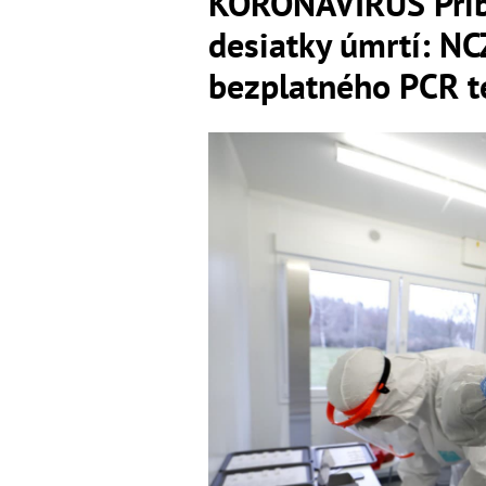
KORONAVÍRUS Pribud
desiatky úmrtí: N
bezplatného PCR t