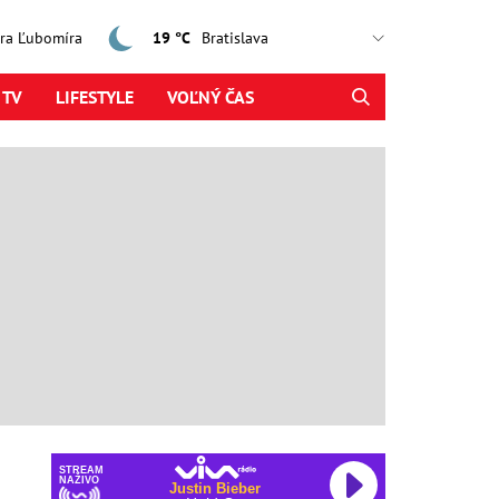
jtra Ľubomíra
19 °C
 TV
LIFESTYLE
VOĽNÝ ČAS
STREAM
NAŽIVO
Justin Bieber