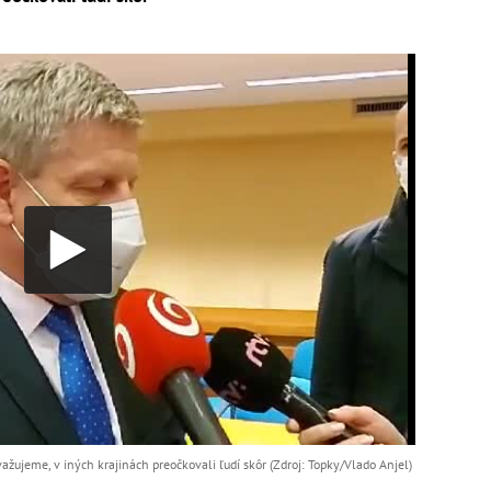
važujeme, v iných krajinách preočkovali ľudí skôr (Zdroj: Topky/Vlado Anjel)