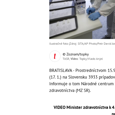
Ilustračné foto (Zdroj: SITA/AP Photo/Petr David Jo
© Zoznam/topky
TASR,
Video
: Topky/Vlado Anjel
BRATISLAVA - Prostredníctvom 15.9
(17. 1.) na Slovensku 3933 prípado
Informuje o tom Národné centrum z
zdravotníctva (MZ SR).
VIDEO Minister zdravotníctva k 4.
p