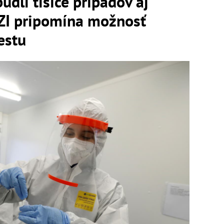
li tisíce prípadov aj
CZI pripomína možnosť
estu