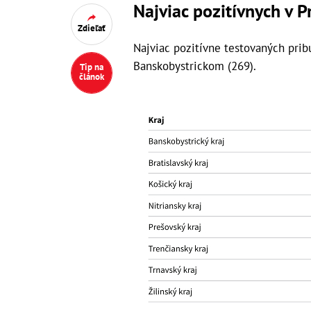
Najviac pozitívnych v 
Zdieľať
Najviac pozitívne testovaných prib
Banskobystrickom (269).
Tip na
článok