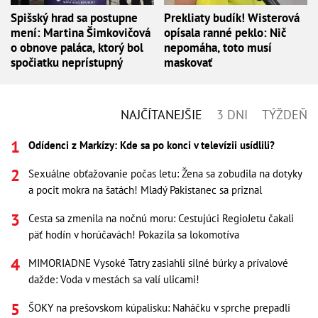
Spišský hrad sa postupne
Prekliaty budík! Wisterová
mení: Martina Šimkovičová
opísala ranné peklo: Nič
o obnove paláca, ktorý bol
nepomáha, toto musí
spočiatku neprístupný
maskovať
NAJČÍTANEJŠIE
3 DNI
TÝŽDEŇ
Odídenci z Markízy: Kde sa po konci v televízii usídlili?
Sexuálne obťažovanie počas letu: Žena sa zobudila na dotyky
a pocit mokra na šatách! Mladý Pakistanec sa priznal
Cesta sa zmenila na nočnú moru: Cestujúci RegioJetu čakali
päť hodín v horúčavách! Pokazila sa lokomotíva
MIMORIADNE Vysoké Tatry zasiahli silné búrky a prívalové
dažde: Voda v mestách sa valí ulicami!
ŠOKY na prešovskom kúpalisku: Naháčku v sprche prepadli