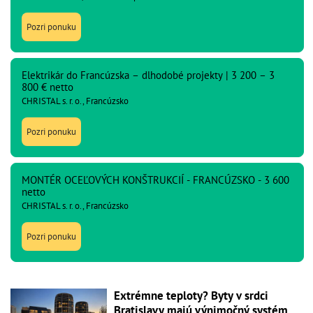
Pozri ponuku
Elektrikár do Francúzska – dlhodobé projekty | 3 200 – 3
800 € netto
CHRISTAL s. r. o., Francúzsko
Pozri ponuku
MONTÉR OCEĽOVÝCH KONŠTRUKCIÍ - FRANCÚZSKO - 3 600
netto
CHRISTAL s. r. o., Francúzsko
Pozri ponuku
Extrémne teploty? Byty v srdci
Bratislavy majú výnimočný systém,