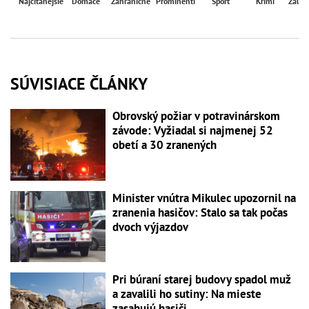
Najčítanejšie
Domáce
Zahraničné
Prominenti
Šport
Krimi
Zaují
SÚVISIACE ČLÁNKY
Obrovský požiar v potravinárskom
závode: Vyžiadal si najmenej 52
obetí a 30 zranených
Minister vnútra Mikulec upozornil na
zranenia hasičov: Stalo sa tak počas
dvoch výjazdov
Pri búraní starej budovy spadol muž
a zavalili ho sutiny: Na mieste
zasahujú hasiči