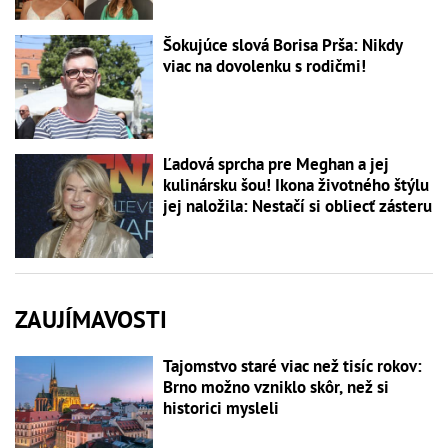
Šokujúce slová Borisa Prša: Nikdy
viac na dovolenku s rodičmi!
Ľadová sprcha pre Meghan a jej
kulinársku šou! Ikona životného štýlu
jej naložila: Nestačí si obliecť zásteru
ZAUJÍMAVOSTI
Tajomstvo staré viac než tisíc rokov:
Brno možno vzniklo skôr, než si
historici mysleli