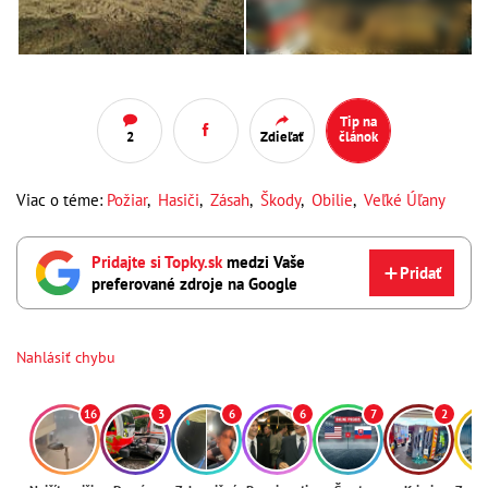
Tip na
2
Zdieľať
článok
Viac o téme:
Požiar
,
Hasiči
,
Zásah
,
Škody
,
Obilie
,
Veľké Úľany
Pridajte si Topky.sk
medzi Vaše
Pridať
preferované zdroje na Google
Nahlásiť chybu
16
3
6
6
7
2