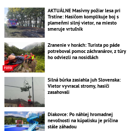
AKTUÁLNE Masívny požiar lesa pri
Trstíne: Hasičom komplikuje boj s
plameňmi silný vietor, na miesto
smeruje vrtuľník
Zranenie v horách: Turista po páde
potreboval pomoc záchranárov, z túry
ho odviezli na nosidlách
FOTO
Silná búrka zasiahla juh Slovenska:
Vietor vyvracal stromy, hasiči
zasahovali
Diakovce: Po náhlej hromadnej
nevoľnosti na kúpalisku je príčina
stále záhadou