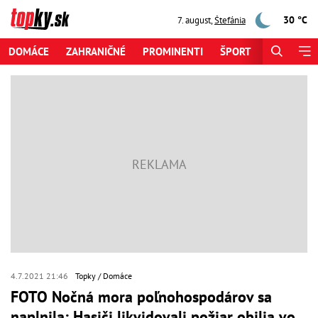
30 °C
7. august
,
Štefánia
DOMÁCE
ZAHRANIČNÉ
PROMINENTI
ŠPORT
ZAUJÍMAV
4.7.2021 21:46
Topky
Domáce
FOTO Nočná mora poľnohospodárov sa
naplnila: Hasiči likvidovali požiar obilia vo