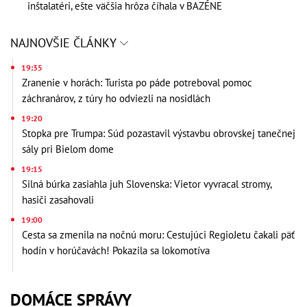
inštalatéri, ešte väčšia hrôza číhala v BAZÉNE
NAJNOVŠIE ČLÁNKY
19:35
Zranenie v horách: Turista po páde potreboval pomoc
záchranárov, z túry ho odviezli na nosidlách
19:20
Stopka pre Trumpa: Súd pozastavil výstavbu obrovskej tanečnej
sály pri Bielom dome
19:15
Silná búrka zasiahla juh Slovenska: Vietor vyvracal stromy,
hasiči zasahovali
19:00
Cesta sa zmenila na nočnú moru: Cestujúci RegioJetu čakali päť
hodín v horúčavách! Pokazila sa lokomotíva
DOMÁCE SPRÁVY