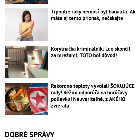
Tŕpnutie ruky nemusí byť banalita: Ak
máte aj tento príznak, nečakajte
Korytnačka kriminálnik: Leo skončil
za mrežami, TOTO bol dôvod!
Rekordné teploty vyvolali ŠOKUJÚCE
rady! Režim odporúča na horúčavy
polievku! Neuveriteľné, z AKÉHO
zvierata
DOBRÉ SPRÁVY