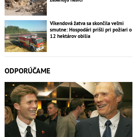
Víkendová žatva sa skončila veľmi
smutne: Hospodári prišli pri požiari o
12 hektárov obilia
ODPORÚČAME