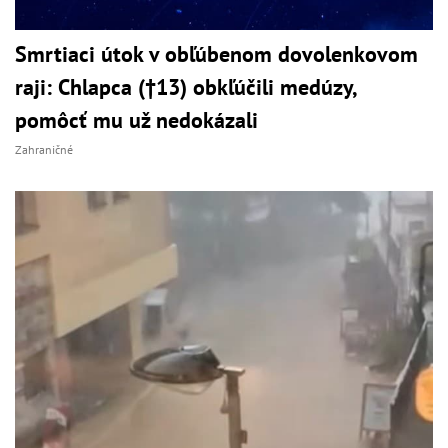
Smrtiaci útok v obľúbenom dovolenkovom
raji: Chlapca (†13) obkľúčili medúzy,
pomôcť mu už nedokázali
Zahraničné