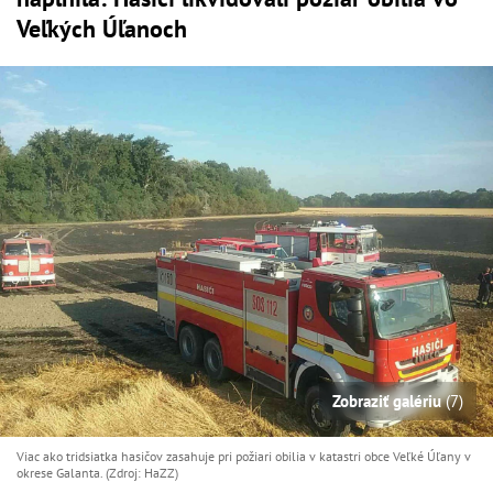
Veľkých Úľanoch
Zobraziť galériu
(7)
Viac ako tridsiatka hasičov zasahuje pri požiari obilia v katastri obce Veľké Úľany v
okrese Galanta. (Zdroj: HaZZ)