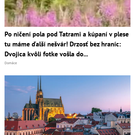
Po ničení pola pod Tatrami a kúpaní v plese
tu máme ďalší nešvár! Drzosť bez hraníc:
Dvojica kvôli fotke vošla do...
Domáce