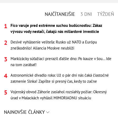
NAJČÍTANEJŠIE
3 DNI
TÝŽDEŇ
Fico varuje pred extrémne suchou budúcnosťou: Zákaz
vývozu vody nestačí, čakajú nás miliardové investície
Desivé vyhlásenie veliteľa: Rusko už NATO a Európu
zneškodnilo! Aliancia Moskve neublíži
Markizácky súťažiaci prerazil ďalšie dno: Po kauze v šou... Ide
na tom zarábať!
Astronomické divadlo roka: Už o pár dní nás čaká čiastočné
zatmenie Slnka! Zapíšte si presný čas, kedy to začne
Vojenský obvod Záhorie zasiahol rozsiahly požiar: Okresný
úrad v Malackách vyhlásil MIMORIADNU situáciu
NAJNOVŠIE ČLÁNKY