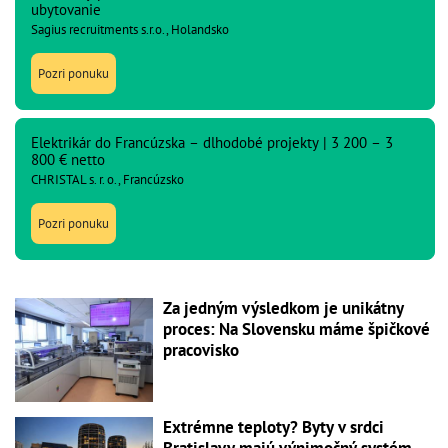
ubytovanie
Sagius recruitments s.r.o., Holandsko
Pozri ponuku
Elektrikár do Francúzska – dlhodobé projekty | 3 200 – 3
800 € netto
CHRISTAL s. r. o., Francúzsko
Pozri ponuku
Za jedným výsledkom je unikátny
proces: Na Slovensku máme špičkové
pracovisko
Extrémne teploty? Byty v srdci
Bratislavy majú výnimočný systém,