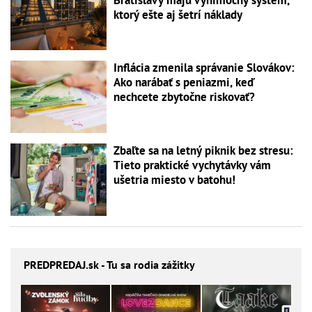
ktorý ešte aj šetrí náklady
Inflácia zmenila správanie Slovákov:
Ako narábať s peniazmi, keď
nechcete zbytočne riskovať?
Zbaľte sa na letný piknik bez stresu:
Tieto praktické vychytávky vám
ušetria miesto v batohu!
PREDPREDAJ
.sk - Tu sa rodia zážitky