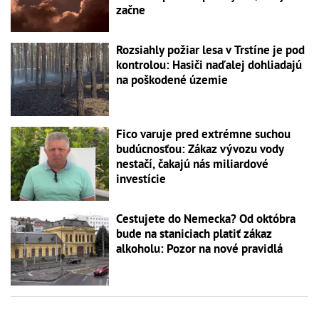
začne
Rozsiahly požiar lesa v Trstíne je pod
kontrolou: Hasiči naďalej dohliadajú
na poškodené územie
Fico varuje pred extrémne suchou
budúcnosťou: Zákaz vývozu vody
nestačí, čakajú nás miliardové
investície
Cestujete do Nemecka? Od októbra
bude na staniciach platiť zákaz
alkoholu: Pozor na nové pravidlá