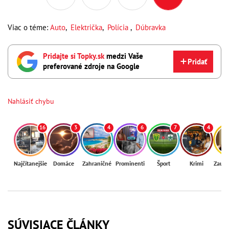
Viac o téme:
Auto
,
Električka
,
Polícia
,
Dúbravka
Pridajte si Topky.sk
medzi Vaše
Pridať
preferované zdroje na Google
Nahlásiť chybu
16
3
4
6
7
4
Najčítanejšie
Domáce
Zahraničné
Prominenti
Šport
Krimi
Zaují
SÚVISIACE ČLÁNKY