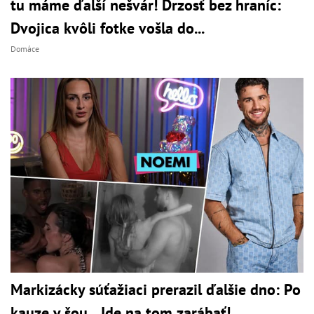
tu máme ďalší nešvár! Drzosť bez hraníc:
Dvojica kvôli fotke vošla do...
Domáce
Markizácky súťažiaci prerazil ďalšie dno: Po
kauze v šou... Ide na tom zarábať!