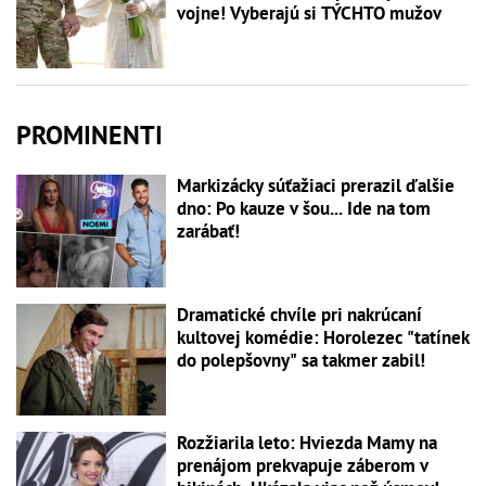
vojne! Vyberajú si TÝCHTO mužov
PROMINENTI
Markizácky súťažiaci prerazil ďalšie
dno: Po kauze v šou... Ide na tom
zarábať!
Dramatické chvíle pri nakrúcaní
kultovej komédie: Horolezec "tatínek
do polepšovny" sa takmer zabil!
Rozžiarila leto: Hviezda Mamy na
prenájom prekvapuje záberom v