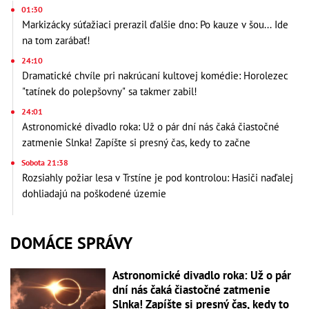
01:30
Markizácky súťažiaci prerazil ďalšie dno: Po kauze v šou... Ide
na tom zarábať!
24:10
Dramatické chvíle pri nakrúcaní kultovej komédie: Horolezec
"tatínek do polepšovny" sa takmer zabil!
24:01
Astronomické divadlo roka: Už o pár dní nás čaká čiastočné
zatmenie Slnka! Zapíšte si presný čas, kedy to začne
Sobota 21:38
Rozsiahly požiar lesa v Trstíne je pod kontrolou: Hasiči naďalej
dohliadajú na poškodené územie
DOMÁCE SPRÁVY
Astronomické divadlo roka: Už o pár
dní nás čaká čiastočné zatmenie
Slnka! Zapíšte si presný čas, kedy to