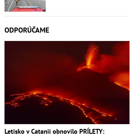
ODPORÚČAME
Letisko v Catanii obnovilo PRÍLETY: