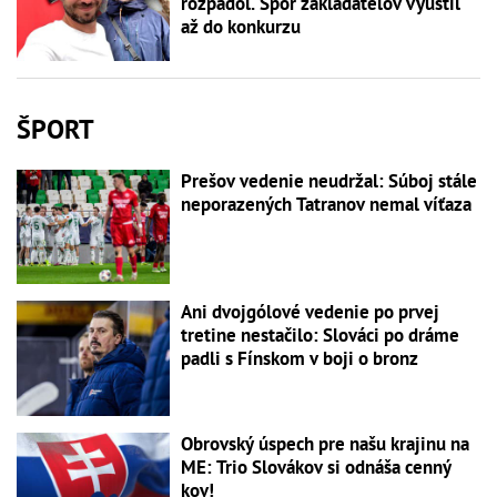
rozpadol. Spor zakladateľov vyústil
až do konkurzu
ŠPORT
Prešov vedenie neudržal: Súboj stále
neporazených Tatranov nemal víťaza
Ani dvojgólové vedenie po prvej
tretine nestačilo: Slováci po dráme
padli s Fínskom v boji o bronz
Obrovský úspech pre našu krajinu na
ME: Trio Slovákov si odnáša cenný
kov!