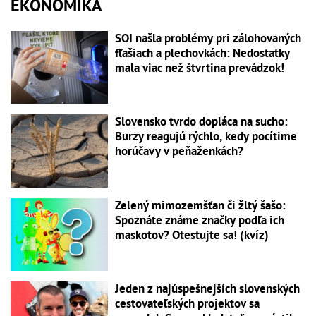
EKONOMIKA
SOI našla problémy pri zálohovaných
fľašiach a plechovkách: Nedostatky
mala viac než štvrtina prevádzok!
Slovensko tvrdo dopláca na sucho:
Burzy reagujú rýchlo, kedy pocítime
horúčavy v peňaženkách?
Zelený mimozemšťan či žltý šašo:
Spoznáte známe značky podľa ich
maskotov? Otestujte sa! (kvíz)
Jeden z najúspešnejších slovenských
cestovateľských projektov sa