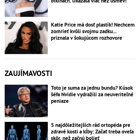
bikinách. Ukázala viac než úsmev!
Katie Price má dosť plastík! Nechcem
zomrieť kvôli svojmu zadku...
priznala v šokujúcom rozhovore
ZAUJÍMAVOSTI
Toto je suma za jednu bundu? Kúsok
šéfa Nvidie vydražili za neuveriteľné
peniaze
5 najdôležitejších rád ortopéda pre
zdravé kosti a kĺby: Začať treba oveľa
skôr, než začnú bolieť