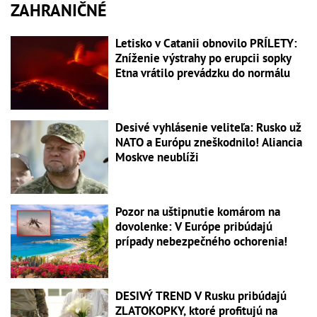
ZAHRANIČNÉ
Letisko v Catanii obnovilo PRÍLETY:
Zníženie výstrahy po erupcii sopky
Etna vrátilo prevádzku do normálu
Desivé vyhlásenie veliteľa: Rusko už
NATO a Európu zneškodnilo! Aliancia
Moskve neublíži
Pozor na uštipnutie komárom na
dovolenke: V Európe pribúdajú
prípady nebezpečného ochorenia!
DESIVÝ TREND V Rusku pribúdajú
ZLATOKOPKY, ktoré profitujú na