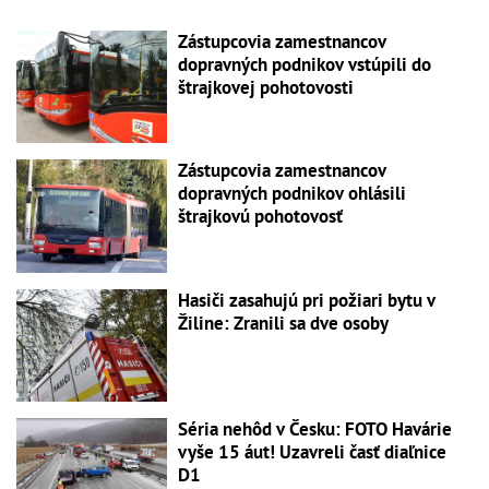
Zástupcovia zamestnancov
dopravných podnikov vstúpili do
štrajkovej pohotovosti
Zástupcovia zamestnancov
dopravných podnikov ohlásili
štrajkovú pohotovosť
Hasiči zasahujú pri požiari bytu v
Žiline: Zranili sa dve osoby
Séria nehôd v Česku: FOTO Havárie
vyše 15 áut! Uzavreli časť diaľnice
D1