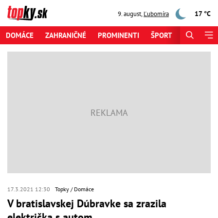
17 °C
9. august
,
Ľubomíra
DOMÁCE
ZAHRANIČNÉ
PROMINENTI
ŠPORT
ZAUJÍMAV
17.3.2021 12:30
Topky
Domáce
V bratislavskej Dúbravke sa zrazila
električka s autom