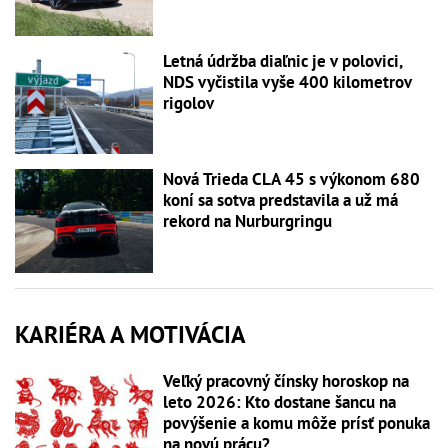
Letná údržba diaľnic je v polovici,
NDS vyčistila vyše 400 kilometrov
rigolov
Nová Trieda CLA 45 s výkonom 680
koní sa sotva predstavila a už má
rekord na Nurburgringu
KARIÉRA A MOTIVÁCIA
Veľký pracovný čínsky horoskop na
leto 2026: Kto dostane šancu na
povýšenie a komu môže prísť ponuka
na novú prácu?