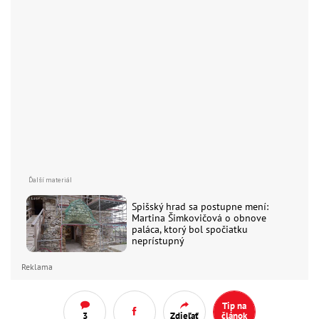
Spišský hrad sa postupne mení:
Martina Šimkovičová o obnove
paláca, ktorý bol spočiatku
neprístupný
Reklama
Tip na
3
Zdieľať
článok