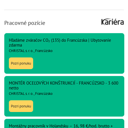
Pracovné pozície
Hľadáme zváračov CO₂ (135) do Francúzska | Ubytovanie
zdarma
CHRISTAL s. r. o., Francúzsko
Pozri ponuku
MONTÉR OCEĽOVÝCH KONŠTRUKCIÍ - FRANCÚZSKO - 3 600
netto
CHRISTAL s. r. o., Francúzsko
Pozri ponuku
Montážny pracovník v Holandsku – 16, 98 €/hod. brutto +