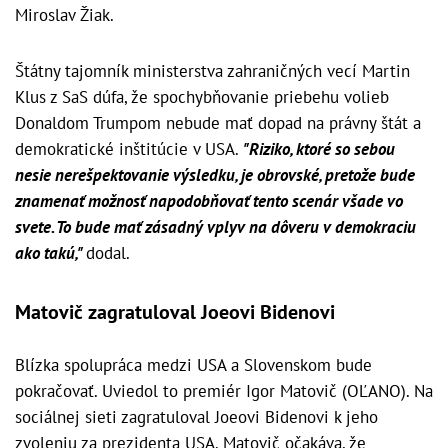
Miroslav Žiak.
Štátny tajomník ministerstva zahraničných vecí Martin
Klus z SaS dúfa, že spochybňovanie priebehu volieb
Donaldom Trumpom nebude mať dopad na právny štát a
demokratické inštitúcie v USA.
"Riziko, ktoré so sebou
nesie nerešpektovanie výsledku, je obrovské, pretože bude
znamenať možnosť napodobňovať tento scenár všade vo
svete. To bude mať zásadný vplyv na dôveru v demokraciu
ako takú,"
dodal.
Matovič zagratuloval Joeovi Bidenovi
Blízka spolupráca medzi USA a Slovenskom bude
pokračovať. Uviedol to premiér Igor Matovič (OĽANO). Na
sociálnej sieti zagratuloval Joeovi Bidenovi k jeho
zvoleniu za prezidenta USA. Matovič očakáva, že