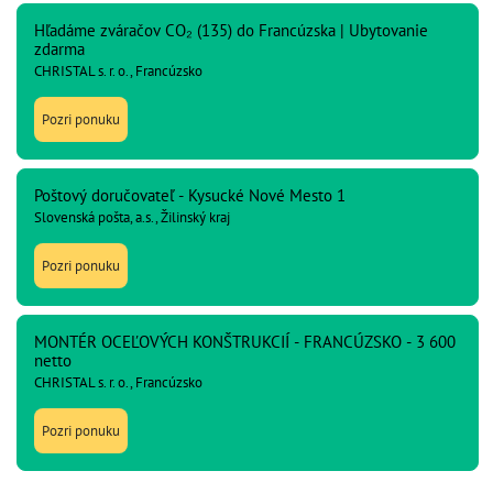
Hľadáme zváračov CO₂ (135) do Francúzska | Ubytovanie
zdarma
CHRISTAL s. r. o., Francúzsko
Pozri ponuku
Poštový doručovateľ - Kysucké Nové Mesto 1
Slovenská pošta, a.s., Žilinský kraj
Pozri ponuku
MONTÉR OCEĽOVÝCH KONŠTRUKCIÍ - FRANCÚZSKO - 3 600
netto
CHRISTAL s. r. o., Francúzsko
Pozri ponuku