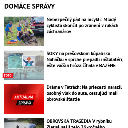
DOMÁCE SPRÁVY
Nebezpečný pád na bicykli: Mladý
cyklista skončil po zranení v rukách
záchranárov
ŠOKY na prešovskom kúpalisku:
Naháčku v sprche prepadli inštalatéri,
ešte väčšia hrôza číhala v BAZÉNE
FOTO
Dráma v Tatrách: Na priecestí narazil
osobný vlak do auta, cestujúci mali
obrovské šťastie
OBROVSKÁ TRAGÉDIA V rybníku
Zlatná našli telo 39-ročného