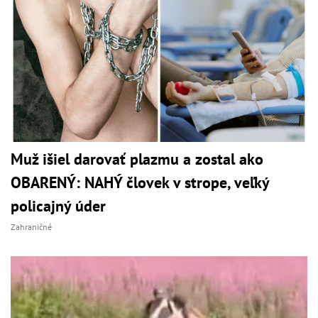
Muž išiel darovať plazmu a zostal ako
OBARENÝ: NAHÝ človek v strope, veľký
policajný úder
Zahraničné