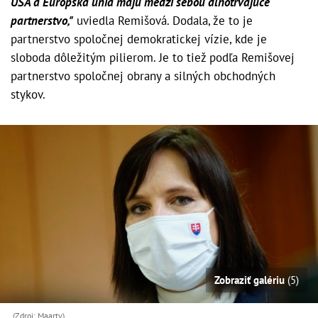
USA a Európska únia majú medzi sebou dlhotrvajúce
partnerstvo,"
uviedla Remišová. Dodala, že to je
partnerstvo spoločnej demokratickej vízie, kde je
sloboda dôležitým pilierom. Je to tiež podľa Remišovej
partnerstvo spoločnej obrany a silných obchodných
stykov.
Zobraziť galériu
(5)
(Zdroj: Maarty)