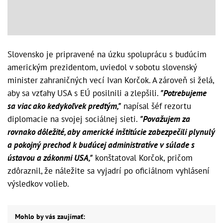
Slovensko je pripravené na úzku spoluprácu s budúcim
americkým prezidentom, uviedol v sobotu slovenský
minister zahraničných vecí Ivan Korčok. A zároveň si želá,
aby sa vzťahy USA s EÚ posilnili a zlepšili.
"Potrebujeme
sa viac ako kedykoľvek predtým,"
napísal šéf rezortu
diplomacie na svojej sociálnej sieti.
"Považujem za
rovnako dôležité, aby americké inštitúcie zabezpečili plynulý
a pokojný prechod k budúcej administratíve v súlade s
ústavou a zákonmi USA,"
konštatoval Korčok, pričom
zdôraznil, že náležite sa vyjadrí po oficiálnom vyhlásení
výsledkov volieb.
Mohlo by vás zaujímať: