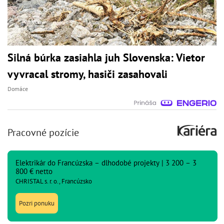
Silná búrka zasiahla juh Slovenska: Vietor
vyvracal stromy, hasiči zasahovali
Domáce
Pracovné pozície
Elektrikár do Francúzska – dlhodobé projekty | 3 200 – 3
800 € netto
CHRISTAL s. r. o., Francúzsko
Pozri ponuku