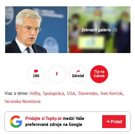
Zobraziť galériu
(5)
Tip na
280
Zdieľať
článok
Viac o téme:
Voľby
,
Spolupráca
,
USA
,
Slovensko
,
Ivan Korčok
,
Veronika Remišová
Pridajte si Topky.sk
medzi Vaše
Pridať
preferované zdroje na Google