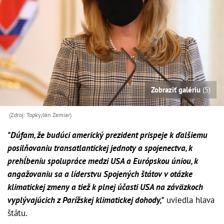
Zobraziť galériu
(5)
(Zdroj: Topky/Ján Zemiar)
"Dúfam, že budúci americký prezident prispeje k ďalšiemu
posilňovaniu transatlantickej jednoty a spojenectva, k
prehĺbeniu spolupráce medzi USA a Európskou úniou, k
angažovaniu sa a líderstvu Spojených štátov v otázke
klimatickej zmeny a tiež k plnej účasti USA na záväzkoch
vyplývajúcich z Parížskej klimatickej dohody,"
uviedla hlava
štátu.