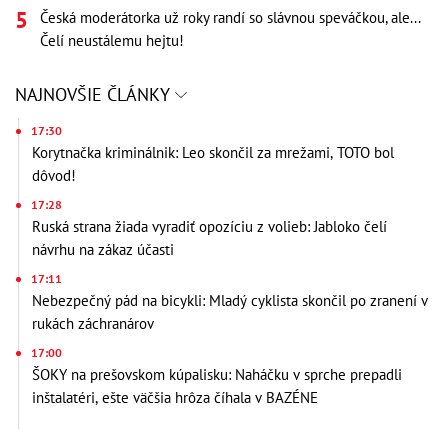
Česká moderátorka už roky randí so slávnou speváčkou, ale...
Čelí neustálemu hejtu!
NAJNOVŠIE ČLÁNKY
17:30
Korytnačka kriminálnik: Leo skončil za mrežami, TOTO bol
dôvod!
17:28
Ruská strana žiada vyradiť opozíciu z volieb: Jabloko čelí
návrhu na zákaz účasti
17:11
Nebezpečný pád na bicykli: Mladý cyklista skončil po zranení v
rukách záchranárov
17:00
ŠOKY na prešovskom kúpalisku: Naháčku v sprche prepadli
inštalatéri, ešte väčšia hrôza číhala v BAZÉNE