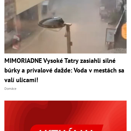
MIMORIADNE Vysoké Tatry zasiahli silné
búrky a prívalové dažde: Voda v mestách sa
valí ulicami!
Domáce