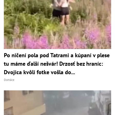
Po ničení pola pod Tatrami a kúpaní v plese
tu máme ďalší nešvár! Drzosť bez hraníc:
Dvojica kvôli fotke vošla do...
Domáce