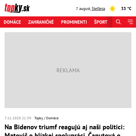
33 °C
7. august
,
Štefánia
DOMÁCE
ZAHRANIČNÉ
PROMINENTI
ŠPORT
ZAUJÍMAV
7.11.2020 21:59
Topky
Domáce
Na Bidenov triumf reagujú aj naši politici:
Matovič o blízkej spolupráci, Čaputová o