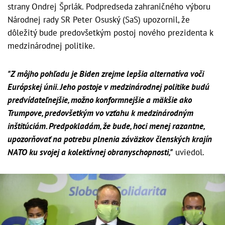
strany Ondrej Šprlák. Podpredseda zahraničného výboru
Národnej rady SR Peter Osuský (SaS) upozornil, že
dôležitý bude predovšetkým postoj nového prezidenta k
medzinárodnej politike.
"Z môjho pohľadu je Biden zrejme lepšia alternatíva voči
Európskej únii. Jeho postoje v medzinárodnej politike budú
predvídateľnejšie, možno konformnejšie a mäkšie ako
Trumpove, predovšetkým vo vzťahu k medzinárodným
inštitúciám. Predpokladám, že bude, hoci menej razantne,
upozorňovať na potrebu plnenia záväzkov členských krajín
NATO ku svojej a kolektívnej obranyschopnosti,"
uviedol.