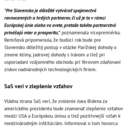
"Pre Slovensko je dôležité vytvárať spojenectvá
rovnocenných a hrdých partnerov, či už je to v rámci
Európskej únie alebo vo svete, pretože takéto partnerstvá
prinášajú mier a prosperitu,"
poznamenala vicepremiérka.
Remišová pripomenula, že budúci rok bude pre
Slovensko dôležitý postup v otázke Parížskej dohody o
zmene klímy, jadrovej dohody s Iránom a tiež pri
usporiadaní vzájomného obchodu pri férovom zdaňovaní
ziskov nadnárodných technologických firiem.
SaS verí v zlepšenie vzťahov
Vládna strana SaS verí, že zvolenie Joea Bidena za
amerického prezidenta bude znamenať zlepšenie vzťahov
medzi USA a Európskou úniou a tiež pozitívnejší vzťah k
medzinárodným inštitúciám. Informoval o tom hovorca