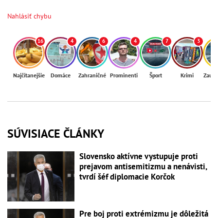
Nahlásiť chybu
16
4
6
4
7
3
Najčítanejšie
Domáce
Zahraničné
Prominenti
Šport
Krimi
Zaují
SÚVISIACE ČLÁNKY
Slovensko aktívne vystupuje proti
prejavom antisemitizmu a nenávisti,
tvrdí šéf diplomacie Korčok
Pre boj proti extrémizmu je dôležitá