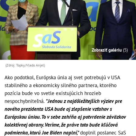
Zobraziť galériu
(5)
(Zdroj: Topky/Vlado Anjel)
Ako podotkol, Európska únia aj svet potrebujú v USA
stabilného a ekonomicky silného partnera, ktorého
pozícia bude vo svetle existujúcich hrozieb
nespochybniteľná.
"Jednou z najdôležitejších výziev pre
nového prezidenta USA bude aj zlepšenie vzťahov s
Európskou úniou. To v sebe zahŕňa aj potvrdenie záväzkov
kolektívnej obrany. Veríme, že práve toto bude kľúčová
podmienka, ktorú Joe Biden naplní,"
doplnil poslanec SaS