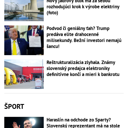
Nový jadrový blok má za sebou
rozhodujúci krok k výrobe elektriny
(foto)
Podvod či geniálny ťah? Trump
predáva elite drahocenné
milisekundy. Bežní investori nemajú
šancu!
Reštrukturalizácia zlyhala. Známy
slovenský predajca elektroniky
definitívne končí a mieri k bankrotu
ŠPORT
Haraslín na odchode zo Sparty?
Slovenský reprezentant má na stole