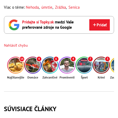
Viac o téme:
Nehoda
,
úmrtie
,
Zrážka
,
Senica
Pridajte si Topky.sk
medzi Vaše
Pridať
preferované zdroje na Google
Nahlásiť chybu
16
4
6
4
7
3
Najčítanejšie
Domáce
Zahraničné
Prominenti
Šport
Krimi
Zaují
SÚVISIACE ČLÁNKY