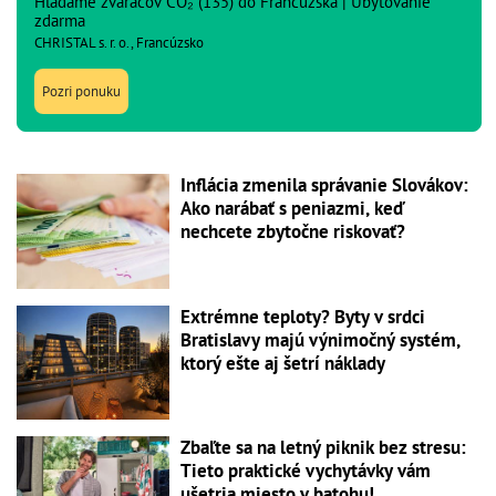
Hľadáme zváračov CO₂ (135) do Francúzska | Ubytovanie
zdarma
CHRISTAL s. r. o., Francúzsko
Pozri ponuku
Inflácia zmenila správanie Slovákov:
Ako narábať s peniazmi, keď
nechcete zbytočne riskovať?
Extrémne teploty? Byty v srdci
Bratislavy majú výnimočný systém,
ktorý ešte aj šetrí náklady
Zbaľte sa na letný piknik bez stresu:
Tieto praktické vychytávky vám
ušetria miesto v batohu!