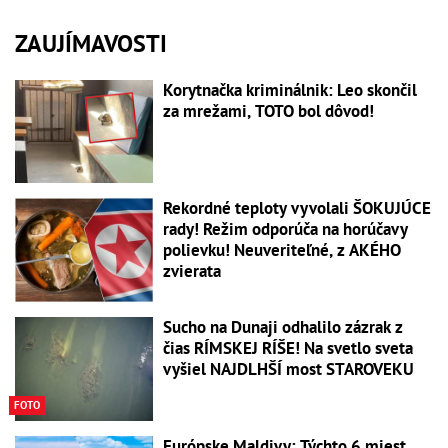
ZAUJÍMAVOSTI
Korytnačka kriminálnik: Leo skončil
za mrežami, TOTO bol dôvod!
Rekordné teploty vyvolali ŠOKUJÚCE
rady! Režim odporúča na horúčavy
polievku! Neuveriteľné, z AKÉHO
zvierata
Sucho na Dunaji odhalilo zázrak z
čias RÍMSKEJ RÍŠE! Na svetlo sveta
vyšiel NAJDLHŠÍ most STAROVEKU
FOTO
Európske Maldivy: Týchto 6 miest