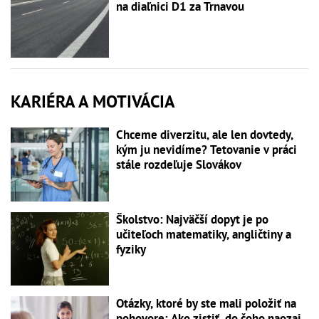
na diaľnici D1 za Trnavou
KARIÉRA A MOTIVÁCIA
Chceme diverzitu, ale len dovtedy,
kým ju nevidíme? Tetovanie v práci
stále rozdeľuje Slovákov
Školstvo: Najväčší dopyt je po
učiteľoch matematiky, angličtiny a
fyziky
Otázky, ktoré by ste mali položiť na
pohovore: Ako zistiť, do čoho naozaj