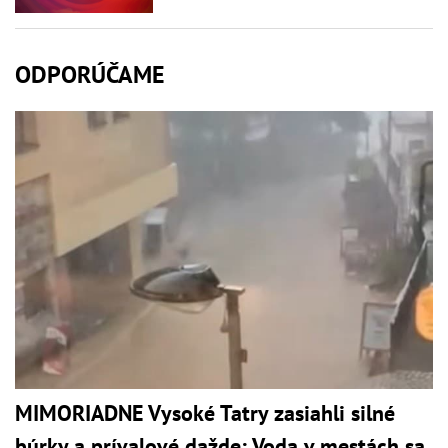
ODPORÚČAME
MIMORIADNE Vysoké Tatry zasiahli silné
búrky a prívalové dažde: Voda v mestách sa