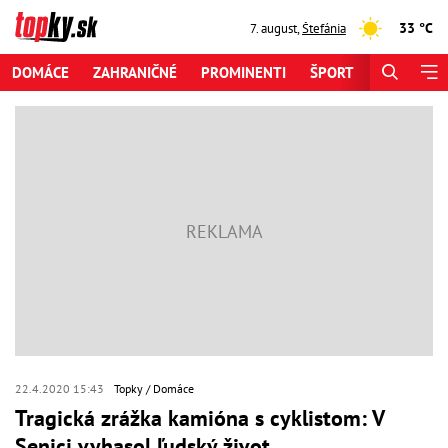
33 °C
7. august
,
Štefánia
DOMÁCE
ZAHRANIČNÉ
PROMINENTI
ŠPORT
ZAUJÍMAV
22.4.2020 15:43
Topky
Domáce
Tragická zrážka kamióna s cyklistom: V
Senici vyhasol ľudský život