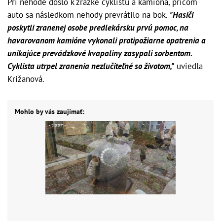
Pri nehode došlo k zrážke cyklistu a kamióna, pričom
auto sa následkom nehody prevrátilo na bok.
"Hasiči
poskytli zranenej osobe predlekársku prvú pomoc, na
havarovanom kamióne vykonali protipožiarne opatrenia a
unikajúce prevádzkové kvapaliny zasypali sorbentom.
Cyklista utrpel zranenia nezlučiteľné so životom,"
uviedla
Križanová.
Mohlo by vás zaujímať: