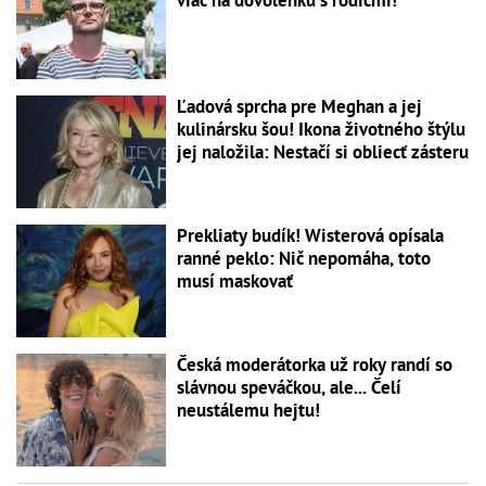
viac na dovolenku s rodičmi!
Ľadová sprcha pre Meghan a jej
kulinársku šou! Ikona životného štýlu
jej naložila: Nestačí si obliecť zásteru
Prekliaty budík! Wisterová opísala
ranné peklo: Nič nepomáha, toto
musí maskovať
Česká moderátorka už roky randí so
slávnou speváčkou, ale... Čelí
neustálemu hejtu!