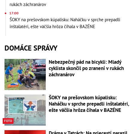
rukách záchranárov
17:00
ŠOKY na prešovskom kúpalisku: Naháčku v sprche prepadli
inštalatéri, ešte väčšia hrôza číhala v BAZÉNE
DOMÁCE SPRÁVY
Nebezpečný pád na bicykli: Mladý
cyklista skončil po zranení v rukách
záchranárov
ŠOKY na prešovskom kúpalisku:
Naháčku v sprche prepadli inštalatéri,
ešte väčšia hrôza číhala v BAZÉNE
FOTO
Dráma v Tatrách: Na priecestí narazil