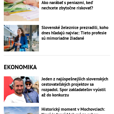
Ako narábať s peniazmi, keď
nechcete zbytočne riskovať?
Slovenské železnice prezradili, koho
dnes hľadajú najviac: Tieto profesie
sú mimoriadne žiadané
EKONOMIKA
Jeden z najúspešnejších slovenských
cestovateľských projektov sa
rozpadol. Spor zakladateľov vyústil
až do konkurzu
Historický moment v Mochovciach: