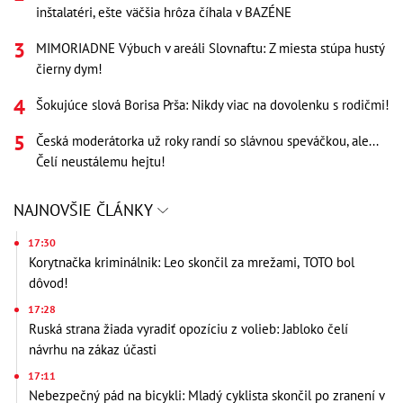
inštalatéri, ešte väčšia hrôza číhala v BAZÉNE
MIMORIADNE Výbuch v areáli Slovnaftu: Z miesta stúpa hustý
čierny dym!
Šokujúce slová Borisa Prša: Nikdy viac na dovolenku s rodičmi!
Česká moderátorka už roky randí so slávnou speváčkou, ale...
Čelí neustálemu hejtu!
NAJNOVŠIE ČLÁNKY
17:30
Korytnačka kriminálnik: Leo skončil za mrežami, TOTO bol
dôvod!
17:28
Ruská strana žiada vyradiť opozíciu z volieb: Jabloko čelí
návrhu na zákaz účasti
17:11
Nebezpečný pád na bicykli: Mladý cyklista skončil po zranení v