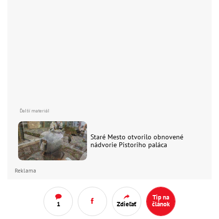
Staré Mesto otvorilo obnovené
nádvorie Pistoriho paláca
Reklama
Tip na
1
Zdieľať
článok