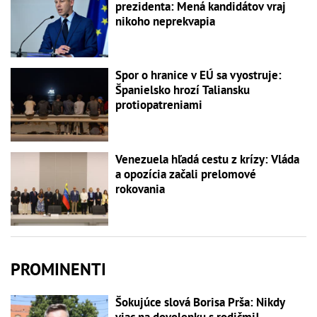
prezidenta: Mená kandidátov vraj
nikoho neprekvapia
Spor o hranice v EÚ sa vyostruje:
Španielsko hrozí Taliansku
protiopatreniami
Venezuela hľadá cestu z krízy: Vláda
a opozícia začali prelomové
rokovania
PROMINENTI
Šokujúce slová Borisa Prša: Nikdy