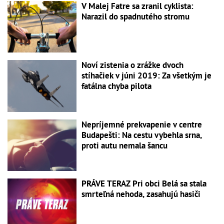
V Malej Fatre sa zranil cyklista:
Narazil do spadnutého stromu
Noví zistenia o zrážke dvoch
stíhačiek v júni 2019: Za všetkým je
fatálna chyba pilota
Nepríjemné prekvapenie v centre
Budapešti: Na cestu vybehla srna,
proti autu nemala šancu
PRÁVE TERAZ Pri obci Belá sa stala
smrteľná nehoda, zasahujú hasiči