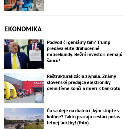
EKONOMIKA
Podvod či geniálny ťah? Trump
predáva elite drahocenné
milisekundy. Bežní investori nemajú
šancu!
Reštrukturalizácia zlyhala. Známy
slovenský predajca elektroniky
definitívne končí a mieri k bankrotu
Čo sa deje na diaľnici, kým stojíte v
kolóne? Takto pracujú cestári počas
letnej údržby! (foto)