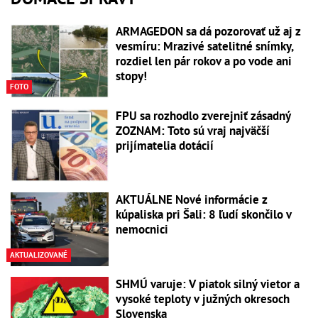
ARMAGEDON sa dá pozorovať už aj z
vesmíru: Mrazivé satelitné snímky,
rozdiel len pár rokov a po vode ani
stopy!
FOTO
FPU sa rozhodlo zverejniť zásadný
ZOZNAM: Toto sú vraj najväčší
prijímatelia dotácií
AKTUÁLNE Nové informácie z
kúpaliska pri Šali: 8 ľudí skončilo v
nemocnici
AKTUALIZOVANÉ
SHMÚ varuje: V piatok silný vietor a
vysoké teploty v južných okresoch
Slovenska