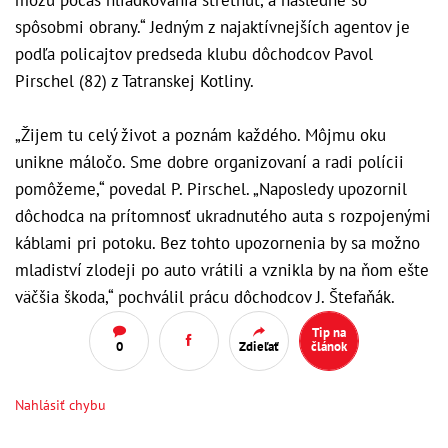
môžu počas hliadkovania stretnúť, a následne so
spôsobmi obrany.“ Jedným z najaktívnejších agentov je
podľa policajtov predseda klubu dôchodcov Pavol
Pirschel (82) z Tatranskej Kotliny.
„Žijem tu celý život a poznám každého. Môjmu oku
unikne máločo. Sme dobre organizovaní a radi polícii
pomôžeme,“ povedal P. Pirschel. „Naposledy upozornil
dôchodca na prítomnosť ukradnutého auta s rozpojenými
káblami pri potoku. Bez tohto upozornenia by sa možno
mladiství zlodeji po auto vrátili a vznikla by na ňom ešte
väčšia škoda,“ pochválil prácu dôchodcov J. Štefaňák.
Tip na
0
Zdieľať
článok
Nahlásiť chybu