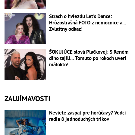
Strach o hviezdu Let's Dance:
Hrôzostrašná FOTO z nemocnice a...
Zvláštny odkaz!
ŠOKUJÚCE slová Plačkovej: S Reném
dlho tajili... Tomuto po rokoch uverí
málokto!
ZAUJÍMAVOSTI
Neviete zaspať pre horúčavy? Vedci
radia 8 jednoduchých trikov