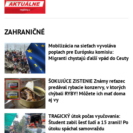
ZAHRANIČNÉ
Mobilizácia na sieťach vyvoláva
poplach pre Európsku komisiu:
Migranti chystajú ďalší vpád do Ceuty
ŠOKUJÚCE ZISTENIE Známy reťazec
predával rybacie konzervy, v ktorých
chýbali RYBY! Môžete ich mať doma
aj vy
TRAGICKÝ útok počas vyučovania:
Študent zabil šesť ľudí a 15 zranil! Po
útoku spáchal samovraždu