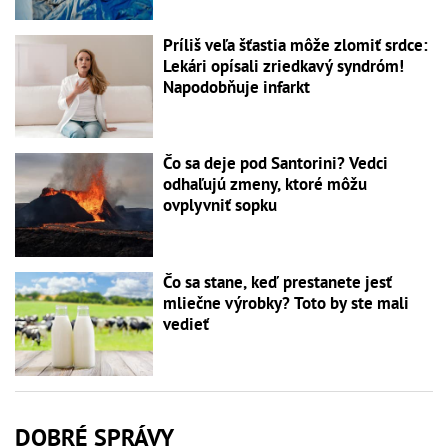
Príliš veľa šťastia môže zlomiť srdce:
Lekári opísali zriedkavý syndróm!
Napodobňuje infarkt
Čo sa deje pod Santorini? Vedci
odhaľujú zmeny, ktoré môžu
ovplyvniť sopku
Čo sa stane, keď prestanete jesť
mliečne výrobky? Toto by ste mali
vedieť
DOBRÉ SPRÁVY