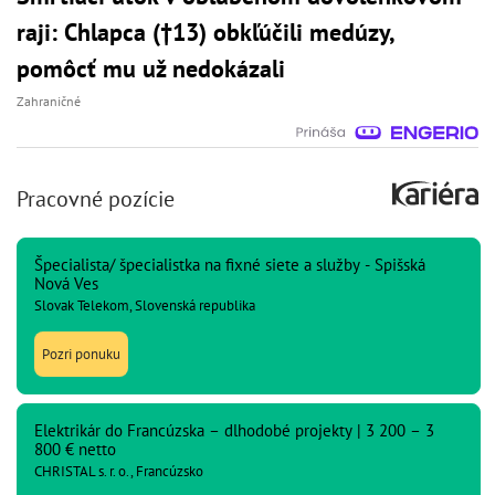
raji: Chlapca (†13) obkľúčili medúzy,
pomôcť mu už nedokázali
Zahraničné
Pracovné pozície
Špecialista/ špecialistka na fixné siete a služby - Spišská
Nová Ves
Slovak Telekom, Slovenská republika
Pozri ponuku
Elektrikár do Francúzska – dlhodobé projekty | 3 200 – 3
800 € netto
CHRISTAL s. r. o., Francúzsko