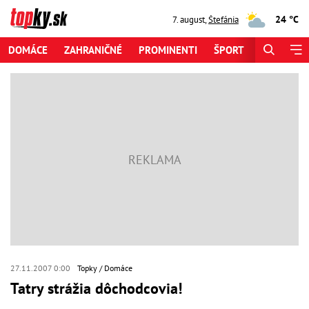
24 °C
7. august
,
Štefánia
DOMÁCE
ZAHRANIČNÉ
PROMINENTI
ŠPORT
ZAUJÍMAV
27.11.2007 0:00
Topky
Domáce
Tatry strážia dôchodcovia!