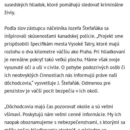
susedských hliadok, ktoré pomáhajú sledovať kriminálne
živly.
Podľa slov zástupcu náčelníka Jozefa Štefaňáka sa
inšpirovali skúsenosťami kanadskej polície. „Projekt sme
prispôsobili špecifikám mesta Vysoké Tatry, ktoré majú
rozlohu o dva kilometre väčšiu ako Praha. Pri hliadkovaní
je nereálne pokryť takú veľkú plochu. Máme však svoje
vysunuté oči a uši v civile. O pohybe podozrivých osôb či
ich neobvyklých činnostiach nás informujú práve naši
dôchodcovia,“ vysvetľuje J. Štefaňák. Odmenou pre
penzistov je väčší pocit bezpečia v ich okolí.
„Dôchodcovia majú čas pozorovať okolie a sú veľmi
všímaví. Poskytujú nám veľmi cenné informácie. My ich
naopak oboznamujeme s nebezpečenstvami, s ktorými sa