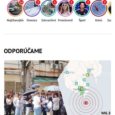
16
3
5
3
7
5
Najčítanejšie
Domáce
Zahraničné
Prominenti
Šport
Krimi
Zaují
ODPORÚČAME