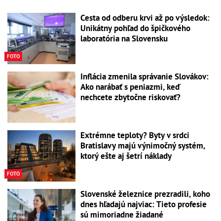
Cesta od odberu krvi až po výsledok:
Unikátny pohľad do špičkového
laboratória na Slovensku
FOTO
Inflácia zmenila správanie Slovákov:
Ako narábať s peniazmi, keď
nechcete zbytočne riskovať?
Extrémne teploty? Byty v srdci
Bratislavy majú výnimočný systém,
ktorý ešte aj šetrí náklady
FOTO
Slovenské železnice prezradili, koho
dnes hľadajú najviac: Tieto profesie
sú mimoriadne žiadané