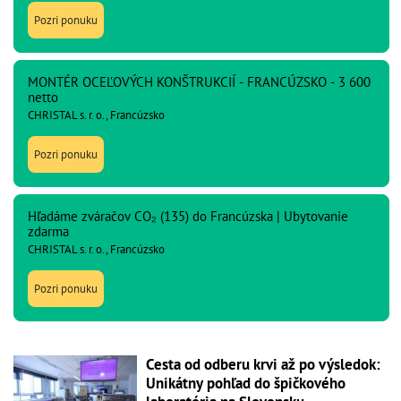
Pozri ponuku
MONTÉR OCEĽOVÝCH KONŠTRUKCIÍ - FRANCÚZSKO - 3 600
netto
CHRISTAL s. r. o., Francúzsko
Pozri ponuku
Hľadáme zváračov CO₂ (135) do Francúzska | Ubytovanie
zdarma
CHRISTAL s. r. o., Francúzsko
Pozri ponuku
Cesta od odberu krvi až po výsledok:
Unikátny pohľad do špičkového