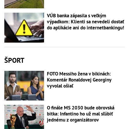
VÚB banka zápasila s veľkým
výpadkom: Klienti sa nevedeli dostať
do aplikácie ani do internetbankingu!
ŠPORT
FOTO Messiho žena v bikinách:
Komentár Ronaldovej Georginy
vyvolal ošiaľ
O finále MS 2030 bude obrovská
bitka: Infantino ho už mal sľúbiť
jednému z organizátorov