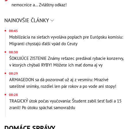
nemocnice a... Zvláštny odkaz!
NAJNOVŠIE ČLÁNKY
08:45
Mobilizácia na sieťach vyvoláva poplach pre Európsku komisiu:
Migranti chystajú ďalší vpád do Ceuty
08:30
ŠOKUJÚCE ZISTENIE Známy reťazec predával rybacie konzervy,
v ktorých chýbali RYBY! Môžete ich mať doma aj vy
08:29
ARMAGEDON sa dá pozorovať už aj z vesmíru: Mrazivé
satelitné snímky, rozdiel len pár rokov a po vode ani stopy!
08:28
TRAGICKÝ útok počas vyučovania: Študent zabil šesť ľudí a 15
zranil! Po útoku spáchal samovraždu
DOMÁCE SPRÁVY