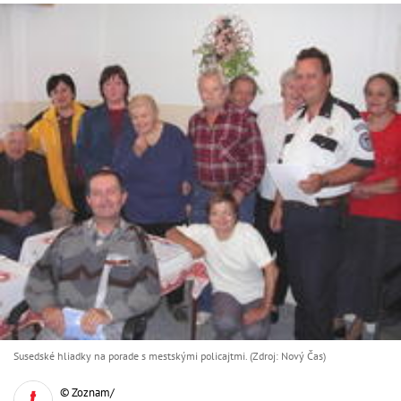
Susedské hliadky na porade s mestskými policajtmi. (Zdroj: Nový Čas)
© Zoznam/