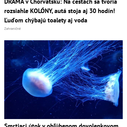
DRÁMA v Chorvátsku: Na cestách sa tvoria
rozsiahle KOLÓNY, autá stoja aj 30 hodín!
Ľuďom chýbajú toalety aj voda
Zahraničné
Smrtiaci útok v obľúbenom dovolenkovom