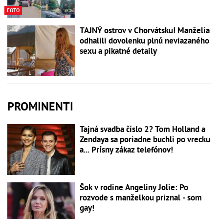
FOTO
TAJNÝ ostrov v Chorvátsku! Manželia
odhalili dovolenku plnú neviazaného
sexu a pikatné detaily
PROMINENTI
Tajná svadba číslo 2? Tom Holland a
Zendaya sa poriadne buchli po vrecku
a... Prísny zákaz telefónov!
Šok v rodine Angeliny Jolie: Po
rozvode s manželkou priznal - som
gay!