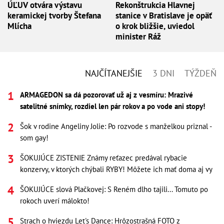
ÚĽUV otvára výstavu
Rekonštrukcia Hlavnej
keramickej tvorby Štefana
stanice v Bratislave je opäť
Mlícha
o krok bližšie, uviedol
minister Ráž
NAJČÍTANEJŠIE
3 DNI
TÝŽDEŇ
ARMAGEDON sa dá pozorovať už aj z vesmíru: Mrazivé
satelitné snímky, rozdiel len pár rokov a po vode ani stopy!
Šok v rodine Angeliny Jolie: Po rozvode s manželkou priznal -
som gay!
ŠOKUJÚCE ZISTENIE Známy reťazec predával rybacie
konzervy, v ktorých chýbali RYBY! Môžete ich mať doma aj vy
ŠOKUJÚCE slová Plačkovej: S Reném dlho tajili... Tomuto po
rokoch uverí málokto!
Strach o hviezdu Let's Dance: Hrôzostrašná FOTO z