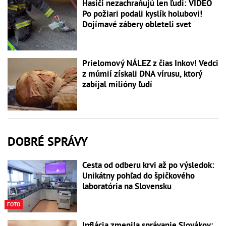
Hasiči nezachraňujú len ľudí: VIDEO
Po požiari podali kyslík holubovi!
Dojímavé zábery obleteli svet
Prielomový NÁLEZ z čias Inkov! Vedci
z múmií získali DNA vírusu, ktorý
zabíjal milióny ľudí
DOBRÉ SPRÁVY
Cesta od odberu krvi až po výsledok:
Unikátny pohľad do špičkového
laboratória na Slovensku
FOTO
Inflácia zmenila správanie Slovákov: