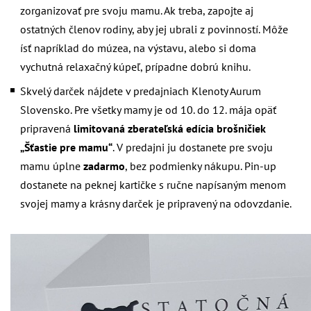
zorganizovať pre svoju mamu. Ak treba, zapojte aj
ostatných členov rodiny, aby jej ubrali z povinností. Môže
ísť napríklad do múzea, na výstavu, alebo si doma
vychutná relaxačný kúpeľ, prípadne dobrú knihu.
Skvelý darček nájdete
v predajniach Klenoty Aurum
Slovensko
. Pre všetky mamy je od 10. do 12. mája opäť
pripravená
limitovaná zberateľská edícia brošničiek
„Šťastie pre mamu“
. V predajni ju dostanete pre svoju
mamu úplne
zadarmo
, bez podmienky nákupu. Pin-up
dostanete na peknej kartičke s ručne napísaným menom
svojej mamy a krásny darček je pripravený na odovzdanie.