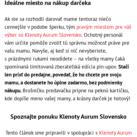
Ideálne miesto na nákup darčeka
Ak ste sa rozhodli darovať mame tentoraz niečo
cennejšie v podobe šperku, tým
pravým miestom pre váš
výber sú Klenoty Aurum Slovensko
. Ochotný personál
vám určite pomôže zvoliť tú správnu možnosť práve pre
vašu mamu. Navyše, aj keď si nič nevyberiete,
s prázdnymi rukami neodídete – na všetky mamy čaká
spomínaná limitovaná zberateľská edícia pin-upov.
Stačí
len prísť do predajne, povedať, že ho chcete pre svoju
mamu, a dostanete ho úplne zadarmo, bez podmienky
nákupu.
Brošničku predavačka pripne na peknú kartičku,
kde dopíše meno vašej mamy, a krásny darček je hotový!
Spoznajte ponuku Klenoty Aurum Slovensko
Tento článok sme pripravili v spolupráci s
Klenoty Aurum