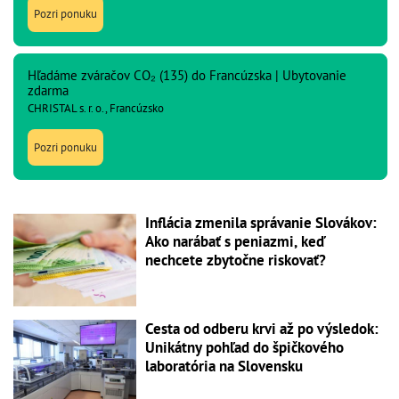
Pozri ponuku
Hľadáme zváračov CO₂ (135) do Francúzska | Ubytovanie
zdarma
CHRISTAL s. r. o., Francúzsko
Pozri ponuku
Inflácia zmenila správanie Slovákov:
Ako narábať s peniazmi, keď
nechcete zbytočne riskovať?
Cesta od odberu krvi až po výsledok:
Unikátny pohľad do špičkového
laboratória na Slovensku