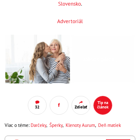
Slovensko
.
Advertoriál
Zobraziť galériu
(11)
Tip na
32
Zdieľať
článok
Viac o téme:
Darčeky
,
Šperky
,
Klenoty Aurum
,
Deň matiek