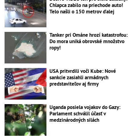
Chlapca zabilo na priechode auto!
Telo našli o 150 metrov ďalej
Tanker pri Ománe hrozí katastrofou:
Do mora uniká obrovské množstvo
ropy!
USA pritvrdili voči Kube: Nové
sankcie zasiahli armádnych
predstaviteľov aj firmy
Uganda posiela vojakov do Gazy:
Parlament schválil účasť v
medzinárodných silách