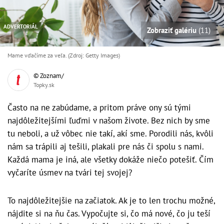
ADVERTORIÁL
Zobraziť galériu
(11)
Mame vďačíme za veľa. (Zdroj: Getty Images)
© Zoznam/
Topky.sk
Často na ne zabúdame, a pritom práve ony sú tými
najdôležitejšími ľuďmi v našom živote. Bez nich by sme
tu neboli, a už vôbec nie takí, akí sme. Porodili nás, kvôli
nám sa trápili aj tešili, plakali pre nás či spolu s nami.
Každá mama je iná, ale všetky dokáže niečo potešiť. Čím
vyčaríte úsmev na tvári tej svojej?
To najdôležitejšie na začiatok. Ak je to len trochu možné,
nájdite si na ňu čas. Vypočujte si, čo má nové, čo ju teší