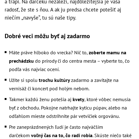
a trápi. Na darčeku nezáleží, najdôležitejšia je vaša
radosť, že ste s ňou. A ak ju predsa chcete potešiť aj
niečím „navyše“, tu sú naše tipy.
Dobré veci môžu byť aj zadarmo
Máte práve hlboko do vrecka? Nič to,
zoberte mamu na
prechádzku
do prírody či do centra mesta – vyberte to, čo
podľa vás najviac ocení.
Užite si spolu
trochu kultúry
zadarmo a zavítajte na
vernisáž či koncert pod holým nebom.
Takmer každú ženu potešia aj
kvety
, ktoré vôbec nemusia
byť z obchodu. Pokojne natrhajte kyticu púpav, alebo na
odľahlom mieste odstrihnite pár vetvičiek orgovánu.
Pre zaneprázdnených ľudí je často najväčším
darčekom
voľný čas na to, čo radi robia
. Skúste niečo také