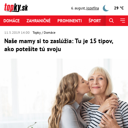
29 °C
6. august
,
Jozefína
DOMÁCE
ZAHRANIČNÉ
PROMINENTI
ŠPORT
ZAUJÍMAV
11.5.2019 14:00
Topky
Domáce
Naše mamy si to zaslúžia: Tu je 15 tipov,
ako potešíte tú svoju