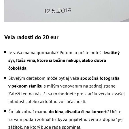
Veľa radosti do 20 eur
Je vaša mama gurmánka? Potom ju určite poteší
kvalitný
syr, fľaša vína, ktoré si bežne nekúpi, alebo dobrá
čokoláda
.
Skvelým darčekom môže byť aj vaša
spoločná fotografia
v peknom rámiku
s milým venovaním na zadnej strane.
Záleží len na vás, či sa rozhodnete pre staršiu verziu z vašej
mladosti, alebo aktuálnu zo súčasnosti.
Čo tak zobrať mamu
do kina, divadla či na koncert
? Určite
sa vám podarí zohnať lístky za prijateľnú cenu a dopriať jej
zážitok, na ktorý bude rada spomínať.