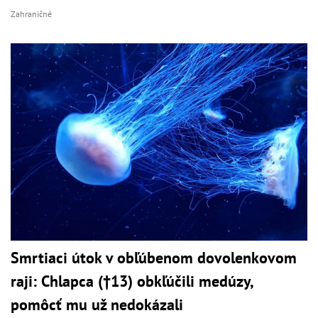
Zahraničné
Smrtiaci útok v obľúbenom dovolenkovom
raji: Chlapca (†13) obkľúčili medúzy,
pomôcť mu už nedokázali