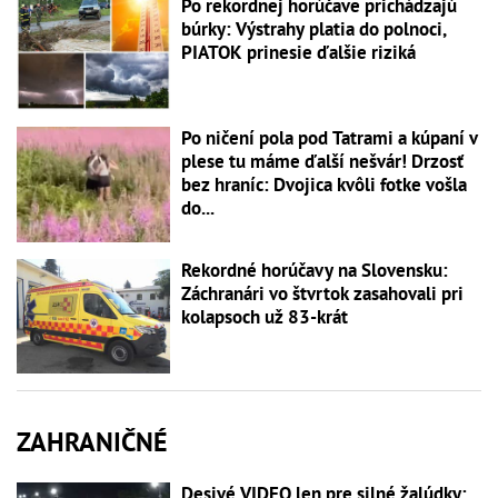
Po rekordnej horúčave prichádzajú
búrky: Výstrahy platia do polnoci,
PIATOK prinesie ďalšie riziká
Po ničení pola pod Tatrami a kúpaní v
plese tu máme ďalší nešvár! Drzosť
bez hraníc: Dvojica kvôli fotke vošla
do...
Rekordné horúčavy na Slovensku:
Záchranári vo štvrtok zasahovali pri
kolapsoch už 83-krát
ZAHRANIČNÉ
Desivé VIDEO len pre silné žalúdky: