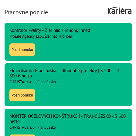
Pracovné pozície
Kontrolór kvality - Žiar nad Hronom, Ihneď
ProLife Agency s.r.o., Žiar nad Hronom
Pozri ponuku
Elektrikár do Francúzska – dlhodobé projekty | 3 200 – 3
800 € netto
CHRISTAL s. r. o., Francúzsko
Pozri ponuku
MONTÉR OCEĽOVÝCH KONŠTRUKCIÍ - FRANCÚZSKO - 3 600
netto
CHRISTAL s. r. o., Francúzsko