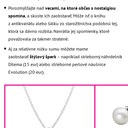
Porozmýšľajte nad
vecami, na ktoré občas s nostalgiou
spomína
, a skúste ich zaobstarať. Môže ísť o knihu
z antikvariátu alebo šálku zo starožitníctva podobnú tej,
ktorá sa dávno rozbila. Navrátia jej spomienky, ktoré
považovala za takmer stratené.
Aj za relatívne nízku sumu môžete mame
zaobstarať
štýlový šperk
– napríklad
strieborný náhrdelník
Dilema
(15 eur) alebo
strieborné perlové náušnice
Evolution
(20 eur).