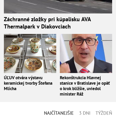
Záchranné zložky pri kúpalisku AVA
Thermalpark v Diakovciach
ÚĽUV otvára výstavu
Rekonštrukcia Hlavnej
keramickej tvorby Štefana
stanice v Bratislave je opäť
Mlícha
o krok bližšie, uviedol
minister Ráž
NAJČÍTANEJŠIE
3 DNI
TÝŽDEŇ