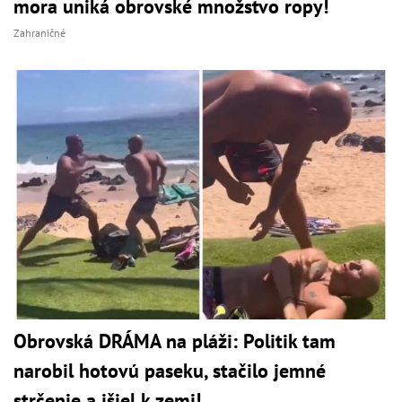
mora uniká obrovské množstvo ropy!
Zahraničné
Obrovská DRÁMA na pláži: Politik tam
narobil hotovú paseku, stačilo jemné
strčenie a išiel k zemi!