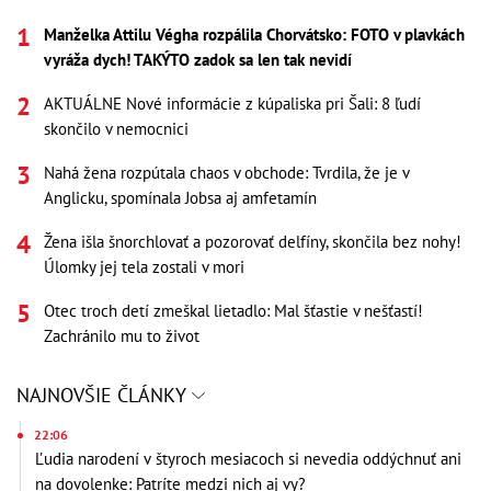
Manželka Attilu Végha rozpálila Chorvátsko: FOTO v plavkách
vyráža dych! TAKÝTO zadok sa len tak nevidí
AKTUÁLNE Nové informácie z kúpaliska pri Šali: 8 ľudí
skončilo v nemocnici
Nahá žena rozpútala chaos v obchode: Tvrdila, že je v
Anglicku, spomínala Jobsa aj amfetamín
Žena išla šnorchlovať a pozorovať delfíny, skončila bez nohy!
Úlomky jej tela zostali v mori
Otec troch detí zmeškal lietadlo: Mal šťastie v nešťastí!
Zachránilo mu to život
NAJNOVŠIE ČLÁNKY
22:06
Ľudia narodení v štyroch mesiacoch si nevedia oddýchnuť ani
na dovolenke: Patríte medzi nich aj vy?