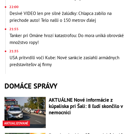
22:00
Desivé VIDEO len pre silné žalúdky: Chlapca zabilo na
priechode auto! Telo našli o 150 metrov ďalej
21:55
Tanker pri Ománe hrozí katastrofou: Do mora uniká obrovské
množstvo ropy!
21:35
USA pritvrdili voči Kube: Nové sankcie zasiahli armádnych
predstaviteľov aj firmy
DOMÁCE SPRÁVY
AKTUÁLNE Nové informácie z
kúpaliska pri Šali: 8 ľudí skončilo v
nemocnici
AKTUALIZOVANÉ