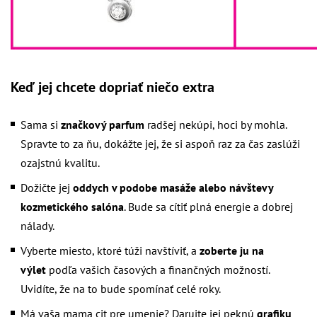
Keď jej chcete dopriať niečo extra
Sama si
značkový parfum
radšej nekúpi, hoci by mohla.
Spravte to za ňu, dokážte jej, že si aspoň raz za čas zaslúži
ozajstnú kvalitu.
Dožičte jej
oddych v podobe masáže alebo návštevy
kozmetického salóna
. Bude sa cítiť plná energie a dobrej
nálady.
Vyberte miesto, ktoré túži navštíviť, a
zoberte ju na
výlet
podľa vašich časových a finančných možností.
Uvidíte, že na to bude spomínať celé roky.
Má vaša mama cit pre umenie? Darujte jej peknú
grafiku