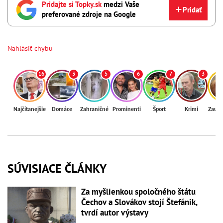
Pridajte si Topky.sk
medzi Vaše
Pridať
preferované zdroje na Google
Nahlásiť chybu
16
3
5
6
7
3
Najčítanejšie
Domáce
Zahraničné
Prominenti
Šport
Krimi
Zaují
SÚVISIACE ČLÁNKY
Za myšlienkou spoločného štátu
Čechov a Slovákov stojí Štefánik,
tvrdí autor výstavy