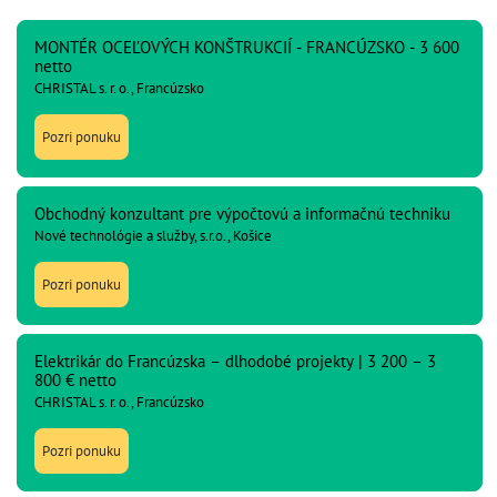
MONTÉR OCEĽOVÝCH KONŠTRUKCIÍ - FRANCÚZSKO - 3 600
netto
CHRISTAL s. r. o., Francúzsko
Pozri ponuku
Obchodný konzultant pre výpočtovú a informačnú techniku
Nové technológie a služby, s.r.o., Košice
Pozri ponuku
Elektrikár do Francúzska – dlhodobé projekty | 3 200 – 3
800 € netto
CHRISTAL s. r. o., Francúzsko
Pozri ponuku