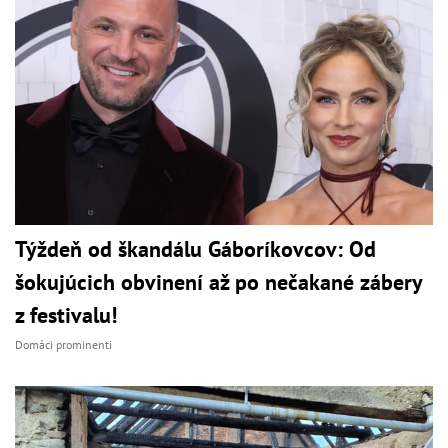
Týždeň od škandálu Gáboríkovcov: Od
šokujúcich obvinení až po nečakané zábery
z festivalu!
Domáci prominenti