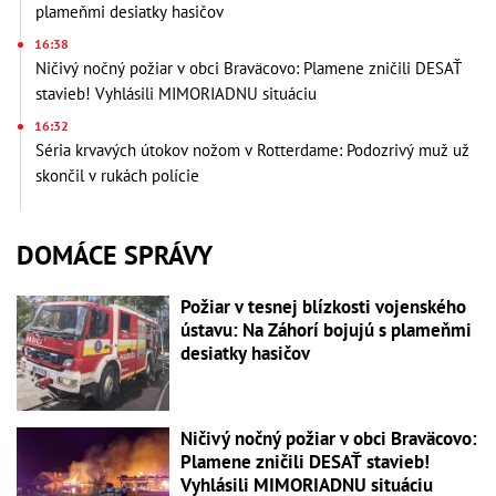
plameňmi desiatky hasičov
16:38
Ničivý nočný požiar v obci Braväcovo: Plamene zničili DESAŤ
stavieb! Vyhlásili MIMORIADNU situáciu
16:32
Séria krvavých útokov nožom v Rotterdame: Podozrivý muž už
skončil v rukách polície
DOMÁCE SPRÁVY
Požiar v tesnej blízkosti vojenského
ústavu: Na Záhorí bojujú s plameňmi
desiatky hasičov
Ničivý nočný požiar v obci Braväcovo:
Plamene zničili DESAŤ stavieb!
Vyhlásili MIMORIADNU situáciu