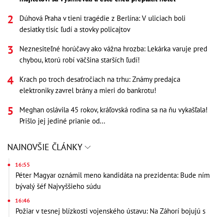
Dúhová Praha v tieni tragédie z Berlína: V uliciach boli
desiatky tisíc ľudí a stovky policajtov
Neznesiteľné horúčavy ako vážna hrozba: Lekárka varuje pred
chybou, ktorú robí väčšina starších ľudí!
Krach po troch desaťročiach na trhu: Známy predajca
elektroniky zavrel brány a mieri do bankrotu!
Meghan oslávila 45 rokov, kráľovská rodina sa na ňu vykašľala!
Prišlo jej jediné prianie od...
NAJNOVŠIE ČLÁNKY
16:55
Péter Magyar oznámil meno kandidáta na prezidenta: Bude ním
bývalý šéf Najvyššieho súdu
16:46
Požiar v tesnej blízkosti vojenského ústavu: Na Záhorí bojujú s