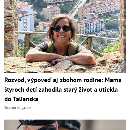
Rozvod, výpoveď aj zbohom rodine: Mama
štyroch detí zahodila starý život a utiekla
do Talianska
Zoznam magazíny