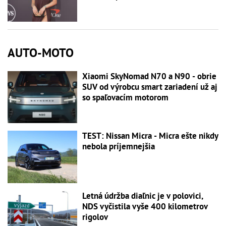
AUTO-MOTO
Xiaomi SkyNomad N70 a N90 - obrie
SUV od výrobcu smart zariadení už aj
so spaľovacím motorom
TEST: Nissan Micra - Micra ešte nikdy
nebola príjemnejšia
Letná údržba diaľnic je v polovici,
NDS vyčistila vyše 400 kilometrov
rigolov