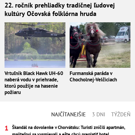
22. ročník prehliadky tradičnej ľudovej
kultúry Očovská folklórna hruda
Vrtuľník Black Hawk UH-60
Furmanská paráda v
naberá vodu v priehrade,
Chocholnej-Velčiciach
ktorú použije na hasenie
požiaru
NAJČÍTANEJŠIE
3 DNI
TÝŽDEŇ
Škandál na dovolenke v Chorvátsku: Turisti zničili apartmán,
majiteľovi sa vysmievali a ešte chcú preplatiť hotel