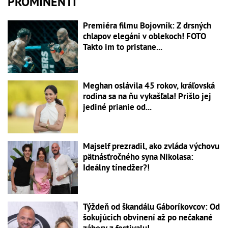
PROMINENTI
Premiéra filmu Bojovník: Z drsných
chlapov elegáni v oblekoch! FOTO
Takto im to pristane...
Meghan oslávila 45 rokov, kráľovská
rodina sa na ňu vykašľala! Prišlo jej
jediné prianie od...
Majself prezradil, ako zvláda výchovu
pätnásťročného syna Nikolasa:
Ideálny tínedžer?!
Týždeň od škandálu Gáboríkovcov: Od
šokujúcich obvinení až po nečakané