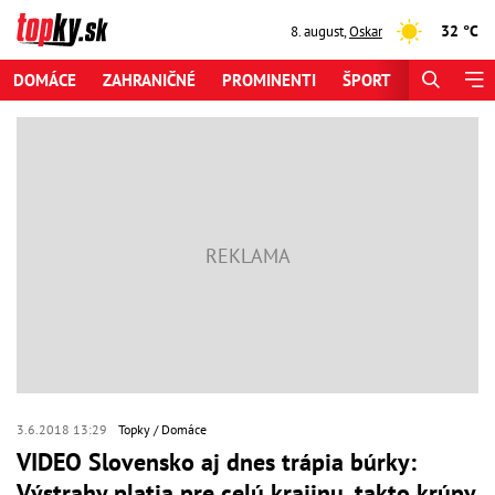
32 °C
8. august
,
Oskar
DOMÁCE
ZAHRANIČNÉ
PROMINENTI
ŠPORT
ZAUJÍMAV
3.6.2018 13:29
Topky
Domáce
VIDEO Slovensko aj dnes trápia búrky:
Výstrahy platia pre celú krajinu, takto krúpy