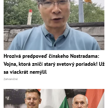
Hrozivá predpoveď čínskeho Nostradama:
Vojna, ktorá zničí starý svetový poriadok! Už
sa viackrát nemýlil
Zahraničné