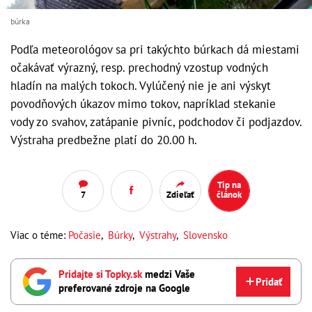
búrka
Podľa meteorológov sa pri takýchto búrkach dá miestami
očakávať výrazný, resp. prechodný vzostup vodných
hladín na malých tokoch. Vylúčený nie je ani výskyt
povodňových úkazov mimo tokov, napríklad stekanie
vody zo svahov, zatápanie pivníc, podchodov či podjazdov.
Výstraha predbežne platí do 20.00 h.
Tip na
7
Zdieľať
článok
Viac o téme:
Počasie
,
Búrky
,
Výstrahy
,
Slovensko
Pridajte si Topky.sk
medzi Vaše
Pridať
preferované zdroje na Google