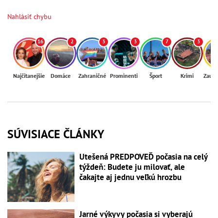
Nahlásiť chybu
16
2
3
3
7
3
Najčítanejšie
Domáce
Zahraničné
Prominenti
Šport
Krimi
Zaují
SÚVISIACE ČLÁNKY
Utešená PREDPOVEĎ počasia na celý
týždeň: Budete ju milovať, ale
čakajte aj jednu veľkú hrozbu
Jarné výkyvy počasia si vyberajú