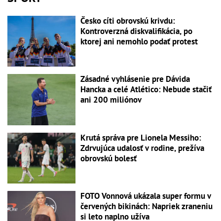
Česko cíti obrovskú krivdu:
Kontroverzná diskvalifikácia, po
ktorej ani nemohlo podať protest
Zásadné vyhlásenie pre Dávida
Hancka a celé Atlético: Nebude stačiť
ani 200 miliónov
Krutá správa pre Lionela Messiho:
Zdrvujúca udalosť v rodine, prežíva
obrovskú bolesť
FOTO Vonnová ukázala super formu v
červených bikinách: Napriek zraneniu
si leto naplno užíva