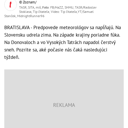
© Zoznam/
TASR, SITA, miš,
Foto
: FB/HaZZ, SHMU, TASR/Radoslav
Stoklasa, Tip čitateľa; Video: Tip čitateľa,YT/Samuel
Stanček, MidnightRunner96
BRATISLAVA - Predpovede meteorológov sa napĺňajú. Na
Slovensku udrela zima. Na západe krajiny poriadne fúka.
Na Donovaloch a vo Vysokých Tatrách napadol čerstvý
sneh. Pozrite sa, aké počasie nás čaká nasledujúci
týždeň.