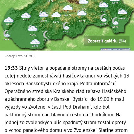
Zobraziť galériu
(54)
(Zdroj: Foto: SHMU)
19:33
Silný vietor a popadané stromy na cestách počas
celej nedele zamestnávali hasičov takmer vo všetkých 13
okresoch Banskobystrického kraja. Podľa informácií
Operačného strediska Krajského riaditeľstva Hasičského
a záchranného zboru v Banskej Bystrici do 19.00 h mali
výjazdy vo Zvolene, v časti Pod Dráhami, kde bol
naklonený strom nad hlavnou cestou a chodníkom. Na
jednej zo zvolenských ulíc spadnutý strom zostal opretý
o vchod panelového domu a vo Zvolenskej Slatine strom