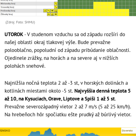
(Zdroj: Foto: SHMU)
UTOROK
- V studenom vzduchu sa od západu rozšíri do
našej oblasti okraj tlakovej výše. Bude prevažne
polooblačno, popoludní od západu pribúdanie oblačnosti.
Ojedinele zrážky, na horách a na severe aj v nižších
polohách snehové.
Najnižšia nočná teplota 2 až -3 st, v horských dolinách a
kotlinách miestami okolo -5 st.
Najvyššia denná teplota 5
až 10, na Kysuciach, Orave, Liptove a Spiši 1 až 5 st
.
Prevažne severozápadný vietor 2 až 7 m/s (5 až 25 km/h).
Na hrebeňoch hôr spočiatku ešte prudký až búrlivý vietor.