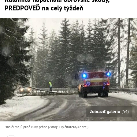
PREDPOVEĎ na celý týždeň
Zobraziť galériu
(54)
Hasiči majú plné ruky práce (Zdroj: Tip čitateľa/Andrej)