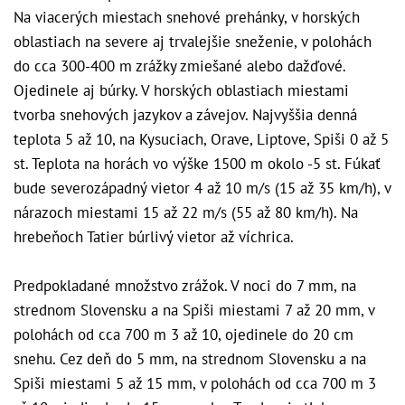
Na viacerých miestach snehové prehánky, v horských
oblastiach na severe aj trvalejšie sneženie, v polohách
do cca 300-400 m zrážky zmiešané alebo dažďové.
Ojedinele aj búrky. V horských oblastiach miestami
tvorba snehových jazykov a závejov. Najvyššia denná
teplota 5 až 10, na Kysuciach, Orave, Liptove, Spiši 0 až 5
st. Teplota na horách vo výške 1500 m okolo -5 st. Fúkať
bude severozápadný vietor 4 až 10 m/s (15 až 35 km/h), v
nárazoch miestami 15 až 22 m/s (55 až 80 km/h). Na
hrebeňoch Tatier búrlivý vietor až víchrica.
Predpokladané množstvo zrážok. V noci do 7 mm, na
strednom Slovensku a na Spiši miestami 7 až 20 mm, v
polohách od cca 700 m 3 až 10, ojedinele do 20 cm
snehu. Cez deň do 5 mm, na strednom Slovensku a na
Spiši miestami 5 až 15 mm, v polohách od cca 700 m 3