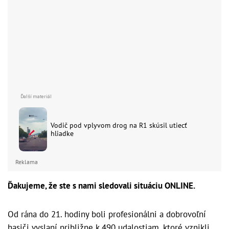
Vodič pod vplyvom drog na R1 skúsil utiecť
hliadke
Reklama
Ďakujeme, že ste s nami sledovali situáciu ONLINE.
Od rána do 21. hodiny boli profesionálni a dobrovoľní
hasiči vyslaní približne k 490 udalostiam, ktoré vznikli