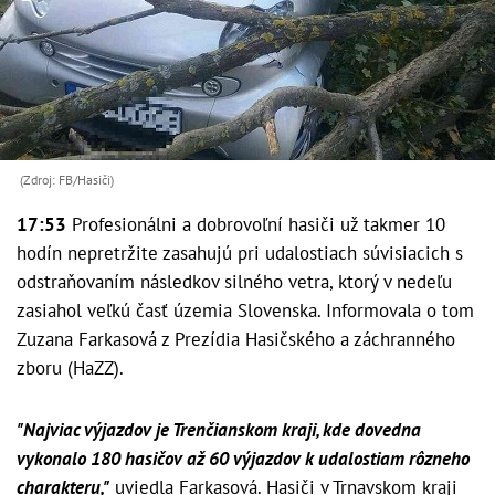
(Zdroj: FB/Hasiči)
17:53
Profesionálni a dobrovoľní hasiči už takmer 10
hodín nepretržite zasahujú pri udalostiach súvisiacich s
odstraňovaním následkov silného vetra, ktorý v nedeľu
zasiahol veľkú časť územia Slovenska. Informovala o tom
Zuzana Farkasová z Prezídia Hasičského a záchranného
zboru (HaZZ).
"Najviac výjazdov je Trenčianskom kraji, kde dovedna
vykonalo 180 hasičov až 60 výjazdov k udalostiam rôzneho
charakteru,"
uviedla Farkasová. Hasiči v Trnavskom kraji