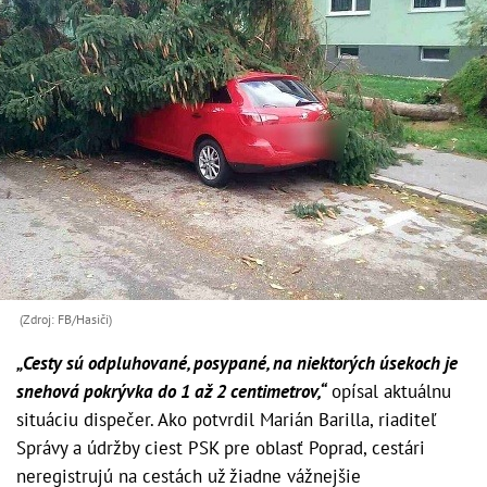
(Zdroj: FB/Hasiči)
„Cesty sú odpluhované, posypané, na niektorých úsekoch je
snehová pokrývka do 1 až 2 centimetrov,“
opísal aktuálnu
situáciu dispečer. Ako potvrdil Marián Barilla, riaditeľ
Správy a údržby ciest PSK pre oblasť Poprad, cestári
neregistrujú na cestách už žiadne vážnejšie