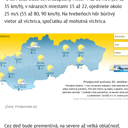
35 km/h), v nárazoch miestami 15 až 22, ojedinele okolo
25 m/s (55 až 80, 90 km/h). Na hrebeňoch hôr búrlivý
vietor až víchrica, spočiatku až mohutná víchrica.
(Zdroj: Predpovede.sk)
Cez deď bude premenlivá, na severe až veľká oblačnosť.