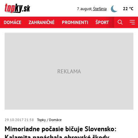
22 °C
7. august
,
Štefánia
DOMÁCE
ZAHRANIČNÉ
PROMINENTI
ŠPORT
ZAUJÍMAV
29.10.2017 21:58
Topky
Domáce
Mimoriadne počasie bičuje Slovensko:
Kalamita napáchala obrovské škody,