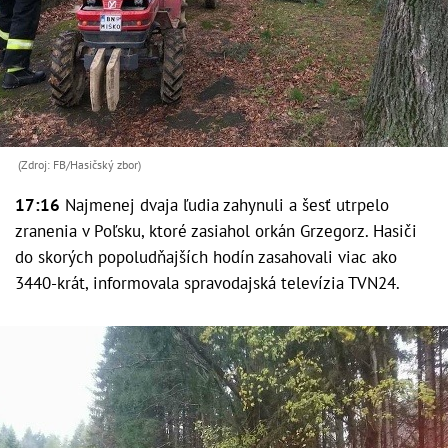
(Zdroj: FB/Hasičský zbor)
17:16
Najmenej dvaja ľudia zahynuli a šesť utrpelo
zranenia v Poľsku, ktoré zasiahol orkán Grzegorz. Hasiči
do skorých popoludňajších hodín zasahovali viac ako
3440-krát, informovala spravodajská televízia TVN24.