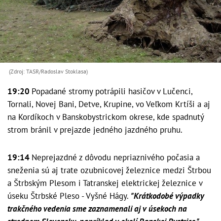
(Zdroj: TASR/Radoslav Stoklasa)
19:20
Popadané stromy potrápili hasičov v Lučenci,
Tornali, Novej Bani, Detve, Krupine, vo Veľkom Krtíši a aj
na Kordíkoch v Banskobystrickom okrese, kde spadnutý
strom bránil v prejazde jedného jazdného pruhu.
19:14
Neprejazdné z dôvodu nepriaznivého počasia a
sneženia sú aj trate ozubnicovej železnice medzi Štrbou
a Štrbským Plesom i Tatranskej elektrickej železnice v
úseku Štrbské Pleso - Vyšné Hágy.
"Krátkodobé výpadky
trakčného vedenia sme zaznamenali aj v úsekoch na