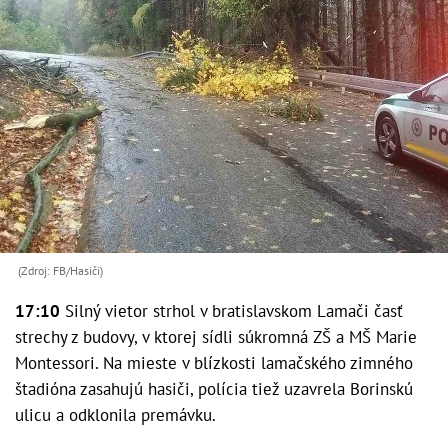
(Zdroj: FB/Hasiči)
17:10
Silný vietor strhol v bratislavskom Lamači časť
strechy z budovy, v ktorej sídli súkromná ZŠ a MŠ Marie
Montessori. Na mieste v blízkosti lamačského zimného
štadióna zasahujú hasiči, polícia tiež uzavrela Borinskú
ulicu a odklonila premávku.