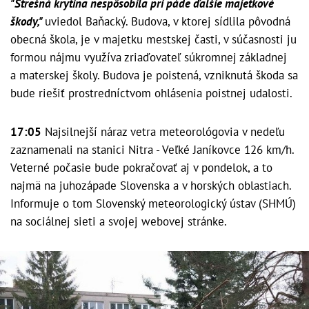
"Strešná krytina nespôsobila pri páde ďalšie majetkové
škody,"
uviedol Baňacký. Budova, v ktorej sídlila pôvodná
obecná škola, je v majetku mestskej časti, v súčasnosti ju
formou nájmu využíva zriaďovateľ súkromnej základnej
a materskej školy. Budova je poistená, vzniknutá škoda sa
bude riešiť prostredníctvom ohlásenia poistnej udalosti.
17:05
Najsilnejší náraz vetra meteorológovia v nedeľu
zaznamenali na stanici Nitra - Veľké Janíkovce 126 km/h.
Veterné počasie bude pokračovať aj v pondelok, a to
najmä na juhozápade Slovenska a v horských oblastiach.
Informuje o tom Slovenský meteorologický ústav (SHMÚ)
na sociálnej sieti a svojej webovej stránke.