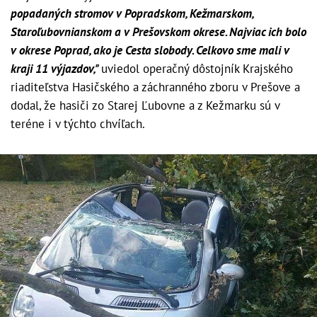
popadaných stromov v Popradskom, Kežmarskom,
Staroľubovnianskom a v Prešovskom okrese. Najviac ich bolo
v okrese Poprad, ako je Cesta slobody. Celkovo sme mali v
kraji 11 výjazdov,"
uviedol operačný dôstojník Krajského
riaditeľstva Hasičského a záchranného zboru v Prešove a
dodal, že hasiči zo Starej Ľubovne a z Kežmarku sú v
teréne i v týchto chvíľach.