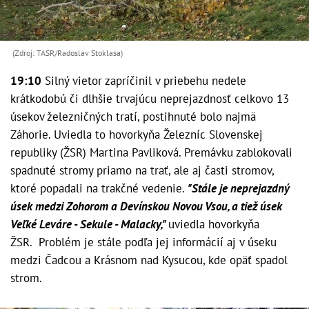
(Zdroj: TASR/Radoslav Stoklasa)
19:10
Silný vietor zapríčinil v priebehu nedele
krátkodobú či dlhšie trvajúcu neprejazdnosť celkovo 13
úsekov železničných tratí, postihnuté bolo najmä
Záhorie. Uviedla to hovorkyňa Železníc Slovenskej
republiky (ŽSR) Martina Pavliková. Premávku zablokovali
spadnuté stromy priamo na trať, ale aj časti stromov,
ktoré popadali na trakčné vedenie.
"Stále je neprejazdný
úsek medzi Zohorom a Devínskou Novou Vsou, a tiež úsek
Veľké Leváre - Sekule - Malacky,"
uviedla hovorkyňa
ŽSR. Problém je stále podľa jej informácií aj v úseku
medzi Čadcou a Krásnom nad Kysucou, kde opäť spadol
strom.