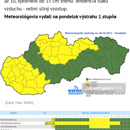
až 10, ojedinele do 15 cm snehu. Tendencia tlaku
vzduchu - veľmi silný vzostup.
Meteorológovia vydali na pondelok výstrahu 1.stupňa
Zobraziť galériu
(54)
(Zdroj: Foto: SHMU)