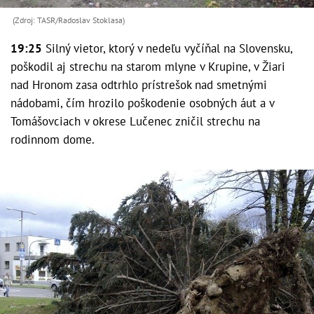
(Zdroj: TASR/Radoslav Stoklasa)
19:25
Silný vietor, ktorý v nedeľu vyčíňal na Slovensku,
poškodil aj strechu na starom mlyne v Krupine, v Žiari
nad Hronom zasa odtrhlo prístrešok nad smetnými
nádobami, čím hrozilo poškodenie osobných áut a v
Tomášovciach v okrese Lučenec zničil strechu na
rodinnom dome.