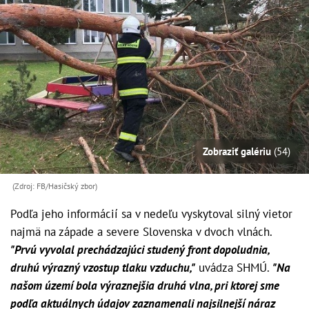
Zobraziť galériu
(54)
(Zdroj: FB/Hasičský zbor)
Podľa jeho informácií sa v nedeľu vyskytoval silný vietor
najmä na západe a severe Slovenska v dvoch vlnách.
"Prvú vyvolal prechádzajúci studený front dopoludnia,
druhú výrazný vzostup tlaku vzduchu,"
uvádza SHMÚ.
"Na
našom území bola výraznejšia druhá vlna, pri ktorej sme
podľa aktuálnych údajov zaznamenali najsilnejší náraz