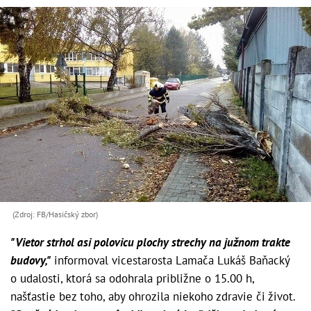
(Zdroj: FB/Hasičský zbor)
"Vietor strhol asi polovicu plochy strechy na južnom trakte
budovy,"
informoval vicestarosta Lamača Lukáš Baňacký
o udalosti, ktorá sa odohrala približne o 15.00 h,
našťastie bez toho, aby ohrozila niekoho zdravie či život.