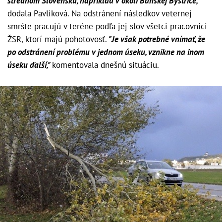
strednom Slovensku, napríklad v okolí Banskej Bystrice,"
dodala Pavliková. Na odstránení následkov veternej
smršte pracujú v teréne podľa jej slov všetci pracovníci
ŽSR, ktorí majú pohotovosť.
"Je však potrebné vnímať, že
po odstránení problému v jednom úseku, vznikne na inom
úseku ďalší,"
komentovala dnešnú situáciu.