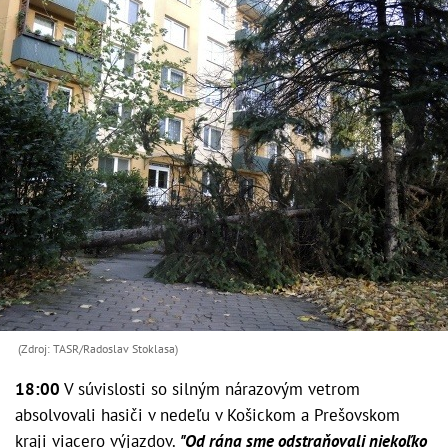
(Zdroj: TASR/Radoslav Stoklasa)
18:00
V súvislosti so silným nárazovým vetrom
absolvovali hasiči v nedeľu v Košickom a Prešovskom
kraji viacero výjazdov.
"Od rána sme odstraňovali niekoľko