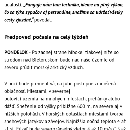
udalosti.
„Funguje nám tam technika, ideme na plný výkon,
čo sa týka sypačov aj personálne, snažíme sa udržať všetky
cesty zjazdné,“
povedal.
Predpoveď počasia na celý týždeň
PONDELOK
- Po zadnej strane hlbokej tlakovej níže so
stredom nad Bieloruskom bude nad naše územie od
severu prúdiť morský arktický vzduch.
V noci bude premenlivá, na juhu postupne zmenšená
oblačnosť. Miestami, v severnej
polovici územia na mnohých miestach, prehánky alebo
dážď. Sneženie od výšky približne 600 m, na severe aj v
nižších polohách. V horských oblastiach miestami tvorba
snehových jazykov a závejov. Najnižšia nočná teplota 4 až
-1 st. Fúkať bude severozápadný vietor 4 až 10 m/s (15 až