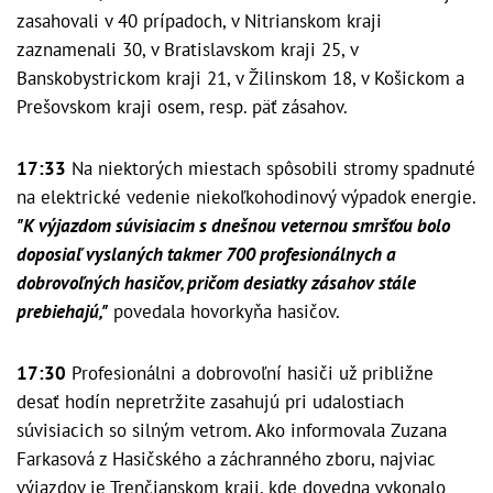
zasahovali v 40 prípadoch, v Nitrianskom kraji
zaznamenali 30, v Bratislavskom kraji 25, v
Banskobystrickom kraji 21, v Žilinskom 18, v Košickom a
Prešovskom kraji osem, resp. päť zásahov.
17:33
Na niektorých miestach spôsobili stromy spadnuté
na elektrické vedenie niekoľkohodinový výpadok energie.
"K výjazdom súvisiacim s dnešnou veternou smršťou bolo
doposiaľ vyslaných takmer 700 profesionálnych a
dobrovoľných hasičov, pričom desiatky zásahov stále
prebiehajú,"
povedala hovorkyňa hasičov.
17:30
Profesionálni a dobrovoľní hasiči už približne
desať hodín nepretržite zasahujú pri udalostiach
súvisiacich so silným vetrom. Ako informovala Zuzana
Farkasová z Hasičského a záchranného zboru, najviac
výjazdov je Trenčianskom kraji, kde dovedna vykonalo