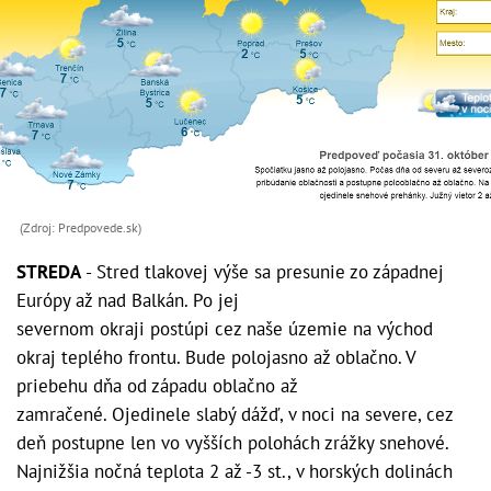
(Zdroj: Predpovede.sk)
STREDA
- Stred tlakovej výše sa presunie zo západnej
Európy až nad Balkán. Po jej
severnom okraji postúpi cez naše územie na východ
okraj teplého frontu. Bude polojasno až oblačno. V
priebehu dňa od západu oblačno až
zamračené. Ojedinele slabý dážď, v noci na severe, cez
deň postupne len vo vyšších polohách zrážky snehové.
Najnižšia nočná teplota 2 až -3 st., v horských dolinách