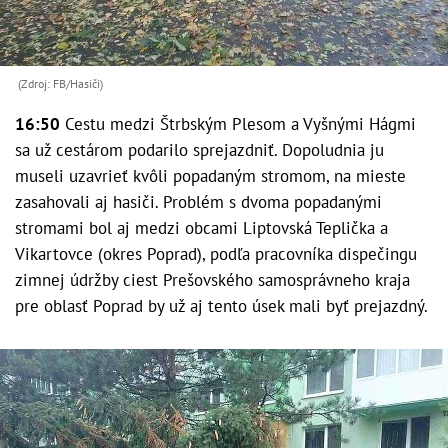
(Zdroj: FB/Hasiči)
16:50
Cestu medzi Štrbským Plesom a Vyšnými Hágmi
sa už cestárom podarilo sprejazdniť. Dopoludnia ju
museli uzavrieť kvôli popadaným stromom, na mieste
zasahovali aj hasiči. Problém s dvoma popadanými
stromami bol aj medzi obcami Liptovská Teplička a
Vikartovce (okres Poprad), podľa pracovníka dispečingu
zimnej údržby ciest Prešovského samosprávneho kraja
pre oblasť Poprad by už aj tento úsek mali byť prejazdný.