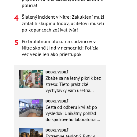
polícia!
Šialený incident v Nitre: Zakuklení muži
zmlátili skupinu Indov, učiteľovi museli
po kopancoch zošívať tvár!
Po brutálnom útoku na cudzincov v
Nitre skončil Ind v nemocnici: Polícia
vec vedie len ako priestupok
DOBRE VEDIEŤ
Zbaľte sa na letný piknik bez
stresu: Tieto praktické
vychytávky vám ušetria
miesto v batohu!
DOBRE VEDIEŤ
Cesta od odberu krvi až po
výsledok: Unikátny pohľad
do špičkového laboratória na
Slovensku
DOBRE VEDIEŤ
Extrémne teploty? Byty v