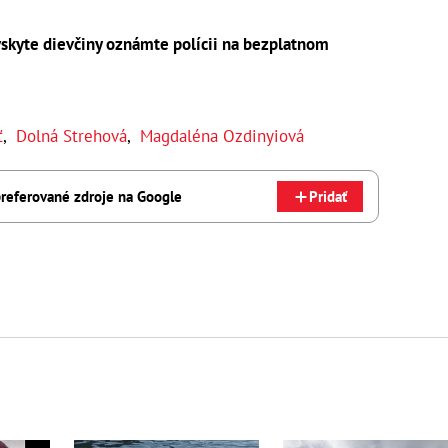
skyte dievčiny oznámte polícii na bezplatnom
ť
,
Dolná Strehová
,
Magdaléna Ozdinyiová
referované zdroje na Google
Pridať