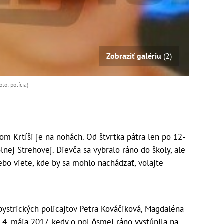
Zobraziť galériu
(2)
to: polícia)
m Krtíši je na nohách. Od štvrtka pátra len po 12-
nej Strehovej. Dievča sa vybralo ráno do školy, ale
lebo viete, kde by sa mohlo nachádzať, volajte
ystrických policajtov Petra Kováčiková, Magdaléna
 4. mája 2017, kedy o pol ôsmej ráno vystúpila na