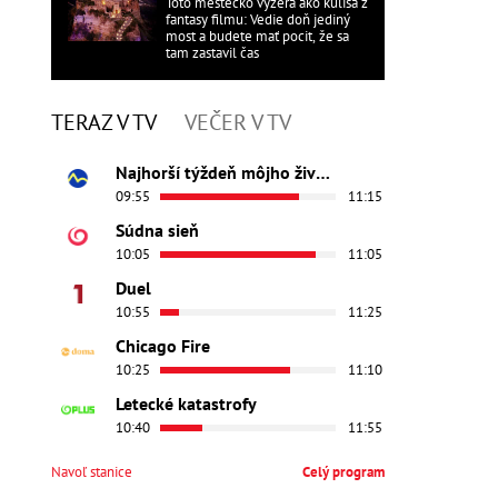
Toto mestečko vyzerá ako kulisa z
fantasy filmu: Vedie doň jediný
most a budete mať pocit, že sa
tam zastavil čas
TERAZ V TV
VEČER V TV
Najhorší týždeň môjho života
09:55
11:15
Súdna sieň
10:05
11:05
Duel
10:55
11:25
Chicago Fire
10:25
11:10
Letecké katastrofy
10:40
11:55
Navoľ stanice
Celý program