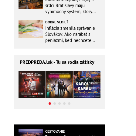
srdci Bratislavy majú
výnimočný systém, ktorý
ešte aj šetrí náklady
DOBRE VEDIEŤ
Inflácia zmenila správanie
Slovákov: Ako narábať s
peniazmi, keď nechcete
zbytočne riskovať?
PREDPREDAJ
.sk - Tu sa rodia zážitky
CESTOVANIE