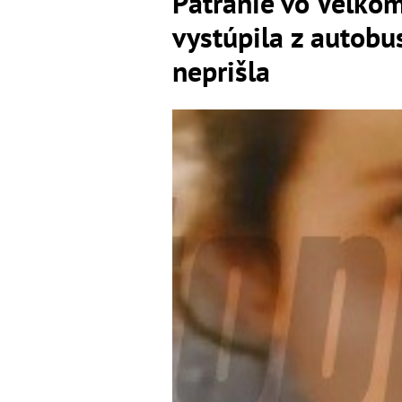
Pátranie vo Veľkom
vystúpila z autobu
neprišla