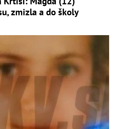
 Krtíši: Magda (12)
su, zmizla a do školy