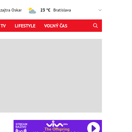
, zajtra Oskar
23 °C
 TV
LIFESTYLE
VOĽNÝ ČAS
STREAM
NAŽIVO
The Offspring