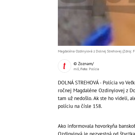
Magdaléna Ozdinyiová z Dolnej Strehovej (Zdroj: Fo
© Zoznam/
miš,
Foto
: Polícia
DOLNÁ STREHOVÁ - Polícia vo Veľko
ročnej Magdaléne Ozdinyiovej z Dol
tam už nedošlo. Ak ste ho videli, a
políciu na čísle 158.
Ako informovala hovorkyňa banskob
Ozdinyiová je nezvestná od štvrtka