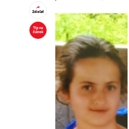
Zdieľať
Tip na
článok