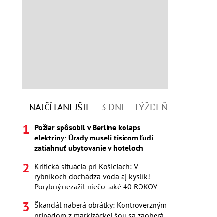
NAJČÍTANEJŠIE
3 DNI
TÝŽDEŇ
Požiar spôsobil v Berlíne kolaps
elektriny: Úrady museli tisícom ľudí
zatiahnuť ubytovanie v hoteloch
Kritická situácia pri Košiciach: V
rybníkoch dochádza voda aj kyslík!
Porybný nezažil niečo také 40 ROKOV
Škandál naberá obrátky: Kontroverzným
prípadom z markizáckej šou sa zaoberá