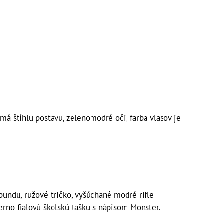
má štíhlu postavu, zelenomodré oči, farba vlasov je
undu, ružové tričko, vyšúchané modré rifle
erno-fialovú školskú tašku s nápisom Monster.