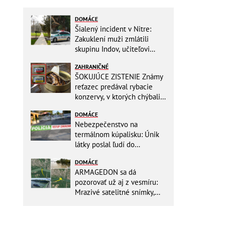
DOMÁCE
Šialený incident v Nitre:
Zakuklení muži zmlátili
skupinu Indov, učiteľovi
museli po kopancoch zošívať
ZAHRANIČNÉ
tvár!
ŠOKUJÚCE ZISTENIE Známy
reťazec predával rybacie
konzervy, v ktorých chýbali
RYBY! Môžete ich mať doma
DOMÁCE
aj vy
Nebezpečenstvo na
termálnom kúpalisku: Únik
látky poslal ľudí do
NEMOCNICE! Polícia spúšťa
DOMÁCE
vyšetrovanie
ARMAGEDON sa dá
pozorovať už aj z vesmíru:
Mrazivé satelitné snímky,
rozdiel len pár rokov a po
vode ani stopy!