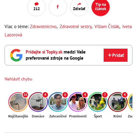
Tip na
212
Zdieľať
článok
Viac o téme:
Zdravotníctvo
,
Zdravotné sestry
,
Viliam Čislák
,
Iveta
Lazorová
Pridajte si Topky.sk
medzi Vaše
Pridať
preferované zdroje na Google
Nahlásiť chybu
16
4
6
4
7
4
Najčítanejšie
Domáce
Zahraničné
Prominenti
Šport
Krimi
Zaují