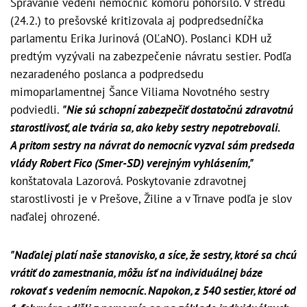
Správanie vedení nemocníc komoru pohoršilo. V stredu
(24.2.) to prešovské kritizovala aj podpredsedníčka
parlamentu Erika Jurinová (OĽaNO). Poslanci KDH už
predtým vyzývali na zabezpečenie návratu sestier. Podľa
nezaradeného poslanca a podpredsedu
mimoparlamentnej Šance Viliama Novotného sestry
podviedli.
"Nie sú schopní zabezpečiť dostatočnú zdravotnú
starostlivosť, ale tvária sa, ako keby sestry nepotrebovali.
A pritom sestry na návrat do nemocníc vyzval sám predseda
vlády Robert Fico (Smer-SD) verejným vyhlásením,"
konštatovala Lazorová. Poskytovanie zdravotnej
starostlivosti je v Prešove, Žiline a v Trnave podľa je slov
naďalej ohrozené.
"Naďalej platí naše stanovisko, a síce, že sestry, ktoré sa chcú
vrátiť do zamestnania, môžu ísť na individuálnej báze
rokovať s vedením nemocníc. Napokon, z 540 sestier, ktoré od