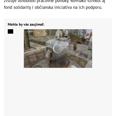
zisťuje dlhodobo pracovné ponuky. Rovnako vznikol aj
fond solidarity i občianska iniciatíva na ich podporu.
Mohlo by vás zaujímať: