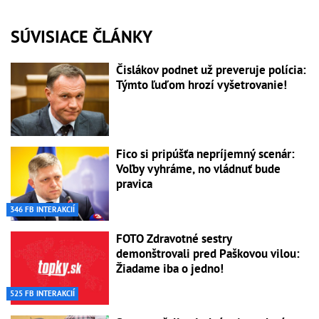
SÚVISIACE ČLÁNKY
Čislákov podnet už preveruje polícia:
Týmto ľuďom hrozí vyšetrovanie!
Fico si pripúšťa nepríjemný scenár:
Voľby vyhráme, no vládnuť bude
pravica
346 FB INTERAKCIÍ
FOTO Zdravotné sestry
demonštrovali pred Paškovou vilou:
Žiadame iba o jedno!
525 FB INTERAKCIÍ