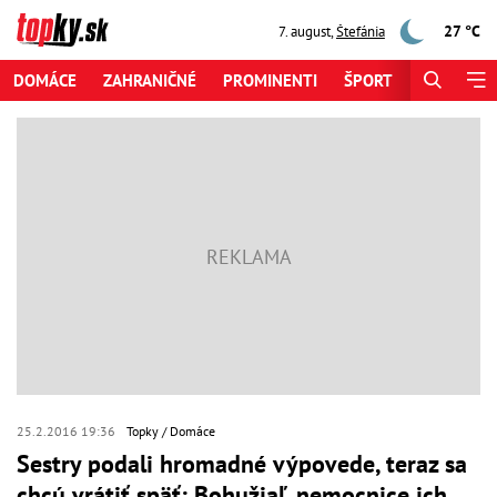
27 °C
7. august
,
Štefánia
DOMÁCE
ZAHRANIČNÉ
PROMINENTI
ŠPORT
ZAUJÍMAV
25.2.2016 19:36
Topky
Domáce
Sestry podali hromadné výpovede, teraz sa
chcú vrátiť späť: Bohužiaľ, nemocnice ich