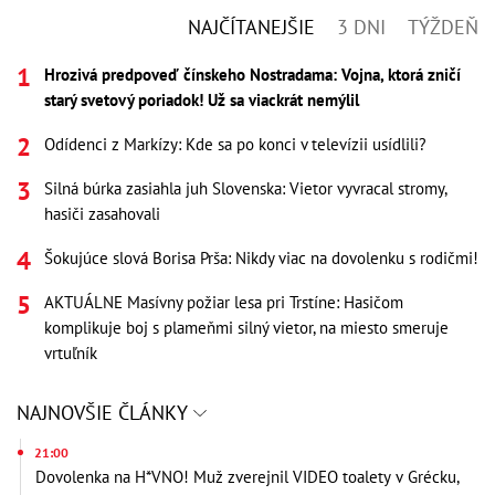
NAJČÍTANEJŠIE
3 DNI
TÝŽDEŇ
Hrozivá predpoveď čínskeho Nostradama: Vojna, ktorá zničí
starý svetový poriadok! Už sa viackrát nemýlil
Odídenci z Markízy: Kde sa po konci v televízii usídlili?
Silná búrka zasiahla juh Slovenska: Vietor vyvracal stromy,
hasiči zasahovali
Šokujúce slová Borisa Prša: Nikdy viac na dovolenku s rodičmi!
AKTUÁLNE Masívny požiar lesa pri Trstíne: Hasičom
komplikuje boj s plameňmi silný vietor, na miesto smeruje
vrtuľník
NAJNOVŠIE ČLÁNKY
21:00
Dovolenka na H*VNO! Muž zverejnil VIDEO toalety v Grécku,