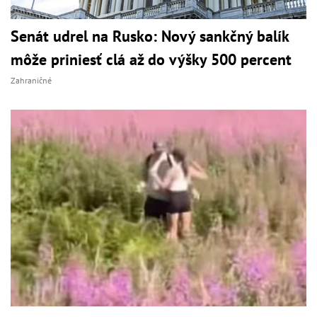
Senát udrel na Rusko: Nový sankčný balík
môže priniesť clá až do výšky 500 percent
Zahraničné