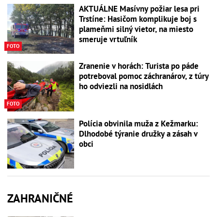
AKTUÁLNE Masívny požiar lesa pri
Trstíne: Hasičom komplikuje boj s
plameňmi silný vietor, na miesto
smeruje vrtuľník
FOTO
Zranenie v horách: Turista po páde
potreboval pomoc záchranárov, z túry
ho odviezli na nosidlách
FOTO
Polícia obvinila muža z Kežmarku:
Dlhodobé týranie družky a zásah v
obci
ZAHRANIČNÉ