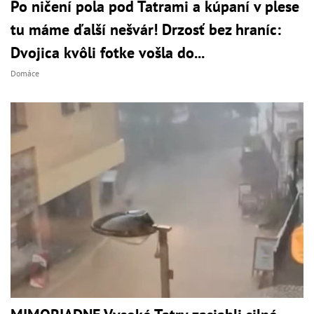
Po ničení pola pod Tatrami a kúpaní v plese
tu máme ďalší nešvár! Drzosť bez hraníc:
Dvojica kvôli fotke vošla do...
Domáce