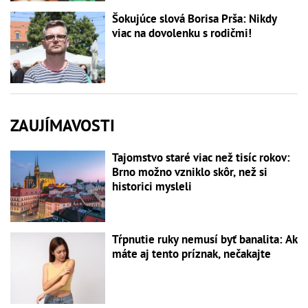
Šokujúce slová Borisa Prša: Nikdy
viac na dovolenku s rodičmi!
ZAUJÍMAVOSTI
Tajomstvo staré viac než tisíc rokov:
Brno možno vzniklo skôr, než si
historici mysleli
Tŕpnutie ruky nemusí byť banalita: Ak
máte aj tento príznak, nečakajte