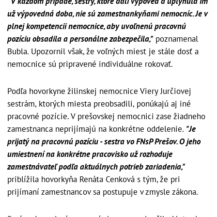
"V každom prípade, sestry, ktoré dali výpoveď a uplynula im
už výpovedná doba, nie sú zamestnankyňami nemocníc. Je v
plnej kompetencii nemocnice, aby uvoľnenú pracovnú
pozíciu obsadila a personálne zabezpečila,"
poznamenal
Bubla. Upozornil však, že voľných miest je stále dosť a
nemocnice sú pripravené individuálne rokovať.
Podľa hovorkyne žilinskej nemocnice Viery Jurčiovej
sestrám, ktorých miesta preobsadili, ponúkajú aj iné
pracovné pozície. V prešovskej nemocnici zase žiadneho
zamestnanca neprijímajú na konkrétne oddelenie.
"Je
prijatý na pracovnú pozíciu - sestra vo FNsP Prešov. O jeho
umiestnení na konkrétne pracovisko už rozhoduje
zamestnávateľ podľa aktuálnych potrieb zariadenia,"
priblížila hovorkyňa Renáta Cenková s tým, že pri
prijímaní zamestnancov sa postupuje v zmysle zákona.