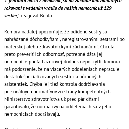
1. februára odišli z nemocníc, sa na základe individuálnych
rokovaní s vedením vrátilo do našich nemocníc už 129
sestier,"
reagoval Bubla.
Komora naďalej upozorňuje, že odídené sestry sú
nahrádzané dôchodkyňami, neregistrovanými sestrami po
materskej alebo zdravotníckymi záchranármi. Chcela
preto preveriť ich odbornosť, potrebné dáta jej
nemocnice podľa Lazorovej dodnes neposkytli. Komora
má podozrenie, že na viacerých oddeleniach nepracuje
dostatok špecializovaných sestier a pôrodných
asistentiek. Chýba jej tiež kontrola dodržiavania
personálnych normatívov zo strany kompetentných.
Ministerstvo zdravotníctva už pred pár dňami
garantovalo, že normatívy na oddeleniach sa v jeho
nemocniciach dodržiavajú.