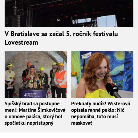
V Bratislave sa začal 5. ročník festivalu
Lovestream
Spišský hrad sa postupne
Prekliaty budík! Wisterová
mení: Martina Šimkovičová
opísala ranné peklo: Nič
o obnove paláca, ktorý bol
nepomáha, toto musí
spočiatku neprístupný
maskovať