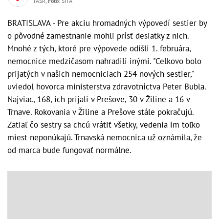
TASR,
Foto
: SITA
BRATISLAVA - Pre akciu hromadných výpovedí sestier by
o pôvodné zamestnanie mohli prísť desiatky z nich.
Mnohé z tých, ktoré pre výpovede odišli 1. februára,
nemocnice medzičasom nahradili inými. "Celkovo bolo
prijatých v našich nemocniciach 254 nových sestier,"
uviedol hovorca ministerstva zdravotníctva Peter Bubla.
Najviac, 168, ich prijali v Prešove, 30 v Žiline a 16 v
Trnave. Rokovania v Žiline a Prešove stále pokračujú.
Zatiaľ čo sestry sa chcú vrátiť všetky, vedenia im toľko
miest neponúkajú. Trnavská nemocnica už oznámila, že
od marca bude fungovať normálne.