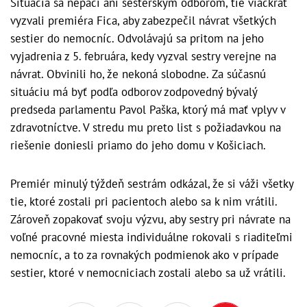
Situácia sa nepáči ani sesterským odborom, tie viackrát
vyzvali premiéra Fica, aby zabezpečil návrat všetkých
sestier do nemocníc. Odvolávajú sa pritom na jeho
vyjadrenia z 5. februára, kedy vyzval sestry verejne na
návrat. Obvinili ho, že nekoná slobodne. Za súčasnú
situáciu má byť podľa odborov zodpovedný bývalý
predseda parlamentu Pavol Paška, ktorý má mať vplyv v
zdravotníctve. V stredu mu preto list s požiadavkou na
riešenie doniesli priamo do jeho domu v Košiciach.
Premiér minulý týždeň sestrám odkázal, že si váži všetky
tie, ktoré zostali pri pacientoch alebo sa k nim vrátili.
Zároveň zopakovať svoju výzvu, aby sestry pri návrate na
voľné pracovné miesta individuálne rokovali s riaditeľmi
nemocníc, a to za rovnakých podmienok ako v prípade
sestier, ktoré v nemocniciach zostali alebo sa už vrátili.