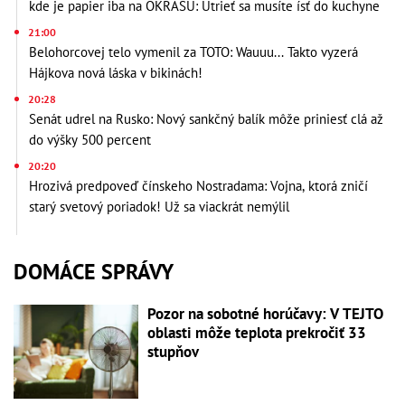
kde je papier iba na OKRASU: Utrieť sa musíte ísť do kuchyne
21:00
Belohorcovej telo vymenil za TOTO: Wauuu... Takto vyzerá
Hájkova nová láska v bikinách!
20:28
Senát udrel na Rusko: Nový sankčný balík môže priniesť clá až
do výšky 500 percent
20:20
Hrozivá predpoveď čínskeho Nostradama: Vojna, ktorá zničí
starý svetový poriadok! Už sa viackrát nemýlil
DOMÁCE SPRÁVY
Pozor na sobotné horúčavy: V TEJTO
oblasti môže teplota prekročiť 33
stupňov