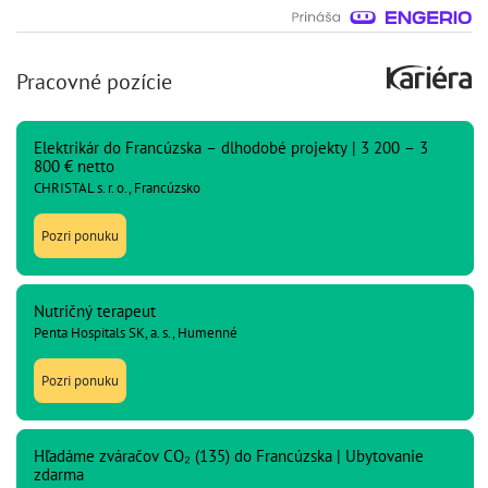
Pracovné pozície
Elektrikár do Francúzska – dlhodobé projekty | 3 200 – 3
800 € netto
CHRISTAL s. r. o., Francúzsko
Pozri ponuku
Nutričný terapeut
Penta Hospitals SK, a. s., Humenné
Pozri ponuku
Hľadáme zváračov CO₂ (135) do Francúzska | Ubytovanie
zdarma