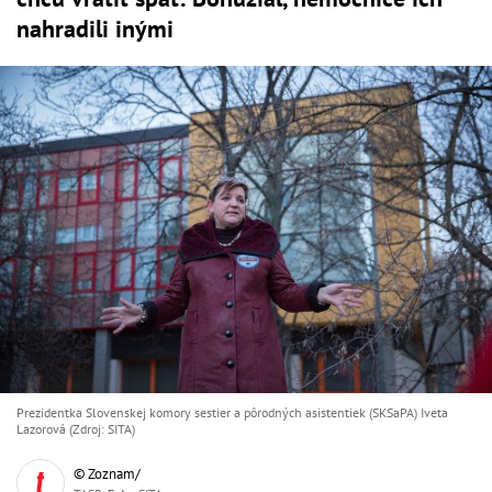
nahradili inými
Prezidentka Slovenskej komory sestier a pôrodných asistentiek (SKSaPA) Iveta
Lazorová (Zdroj: SITA)
© Zoznam/