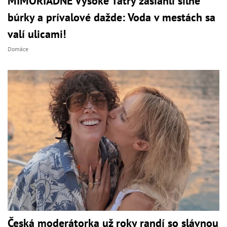
MIMORIADNE Vysoké Tatry zasiahli silné
búrky a prívalové dažde: Voda v mestách sa
valí ulicami!
Domáce
Česká moderátorka už roky randí so slávnou