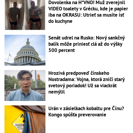
Dovolenka na H*VNO! Muž zverejnil
VIDEO toalety v Grécku, kde je papier
iba na OKRASU: Utrieť sa musíte ísť
do kuchyne
Senát udrel na Rusko: Nový sankčný
balík môže priniesť clá až do výšky
500 percent
Hrozivá predpoveď čínskeho
Nostradama: Vojna, ktorá zničí starý
svetový poriadok! Už sa viackrát
nemýlil
Urán v zásielkach kobaltu pre Čínu?
Kongo spúšťa preverovanie