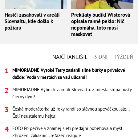
Hasiči zasahovali v areáli
Prekliaty budík! Wisterová
Slovnaftu, kde došlo k
opísala ranné peklo: Nič
požiaru
nepomáha, toto musí
maskovať
NAJČÍTANEJŠIE
3 DNI
TÝŽDEŇ
MIMORIADNE Vysoké Tatry zasiahli silné búrky a prívalové
dažde: Voda v mestách sa valí ulicami!
MIMORIADNE Výbuch v areáli Slovnaftu: Z miesta stúpa hustý
čierny dym!
Česká moderátorka už roky randí so slávnou speváčkou, ale...
Čelí neustálemu hejtu!
FOTO Po pečive v známej sieti predajní pobehovala myš!
Zhrození zákazníci, reťazec reaguje