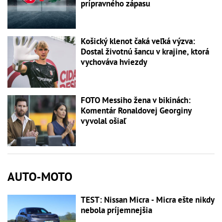
prípravného zápasu
Košický klenot čaká veľká výzva:
Dostal životnú šancu v krajine, ktorá
vychováva hviezdy
FOTO Messiho žena v bikinách:
Komentár Ronaldovej Georginy
vyvolal ošiaľ
AUTO-MOTO
TEST: Nissan Micra - Micra ešte nikdy
nebola príjemnejšia