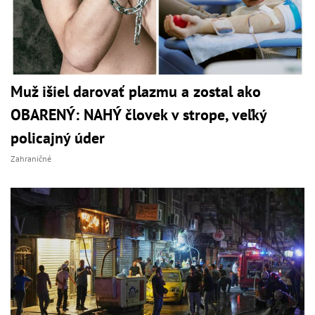
Muž išiel darovať plazmu a zostal ako
OBARENÝ: NAHÝ človek v strope, veľký
policajný úder
Zahraničné