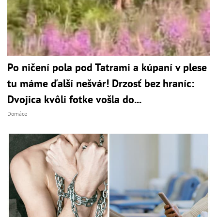
Po ničení pola pod Tatrami a kúpaní v plese
tu máme ďalší nešvár! Drzosť bez hraníc:
Dvojica kvôli fotke vošla do...
Domáce