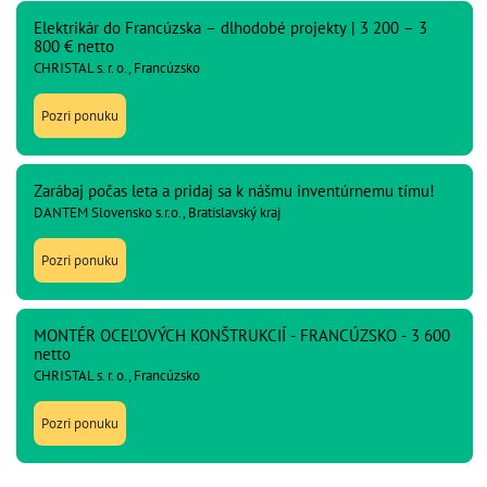
Elektrikár do Francúzska – dlhodobé projekty | 3 200 – 3
800 € netto
CHRISTAL s. r. o., Francúzsko
Pozri ponuku
Zarábaj počas leta a pridaj sa k nášmu inventúrnemu tímu!
DANTEM Slovensko s.r.o., Bratislavský kraj
Pozri ponuku
MONTÉR OCEĽOVÝCH KONŠTRUKCIÍ - FRANCÚZSKO - 3 600
netto
CHRISTAL s. r. o., Francúzsko
Pozri ponuku