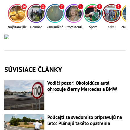
16
2
7
4
7
3
Najčítanejšie
Domáce
Zahraničné
Prominenti
Šport
Krimi
Zaují
SÚVISIACE ČLÁNKY
Vodiči pozor! Okoloidúce autá
ohrozuje čierny Mercedes a BMW
Policajti sa svedomito pripravujú na
leto: Plánujú takéto opatrenia