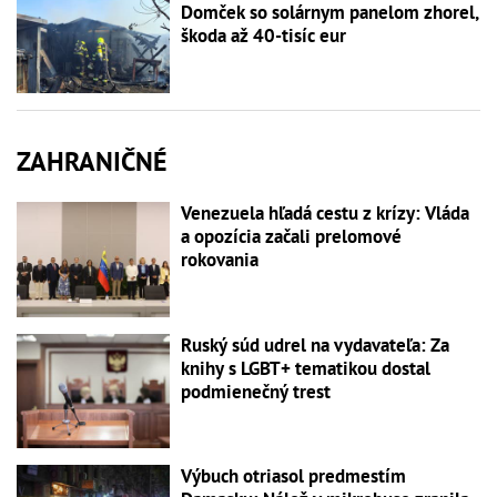
Domček so solárnym panelom zhorel,
škoda až 40-tisíc eur
ZAHRANIČNÉ
Venezuela hľadá cestu z krízy: Vláda
a opozícia začali prelomové
rokovania
Ruský súd udrel na vydavateľa: Za
knihy s LGBT+ tematikou dostal
podmienečný trest
Výbuch otriasol predmestím