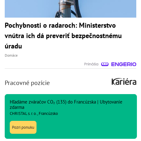
Pochybnosti o radaroch: Ministerstvo
vnútra ich dá preveriť bezpečnostnému
úradu
Domáce
Pracovné pozície
Hľadáme zváračov CO₂ (135) do Francúzska | Ubytovanie
zdarma
CHRISTAL s. r. o., Francúzsko
Pozri ponuku