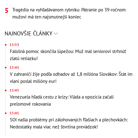
Tragédia na vyhľadávanom rybníku: Pátranie po 39-ročnom
mužovi má ten najsmutnejší koniec
NAJNOVŠIE ČLÁNKY
15:53
Falošná pomoc skončila lúpežou: Muž mal seniorovi strhnúť
zlatú retiazku!
15:45
V zahraničí žije podľa odhadov až 1,8 milióna Slovákov: Štát im
vlani poslal milióny eur!
15:45
Venezuela hľadá cestu z krízy: Vláda a opozícia začali
prelomové rokovania
15:41
SOI našla problémy pri zálohovaných fľašiach a plechovkách:
Nedostatky mala viac než štvrtina prevádzok!