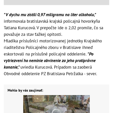
"V dychu mu zistili 0,97 miligramu na liter alkoholu,"
informovala bratislavská krajská policajná hovorkyňa
Tatiana Kurucová. V prepočte ide o 2,02 promile, čo sa
považuje za stav ťažkej opitosti.
Mladíka príslušníci motorizovanej jednotky Krajského
riaditeľstva Policajného zboru v Bratislave ihneď
eskortovali na príslušné policajné oddelenie.
"Po
vytriezvení ho neminie obvinenie za jeho protiprávne
konanie,"
uviedla Kurucová. Prípadom sa zaoberá
Obvodné oddelenie PZ Bratislava Petržalka - sever.
Mohlo by vás zaujímať: