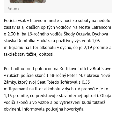
Reklama
Polícia však v hlavnom meste v noci zo soboty na nedeľu
zastavila aj ďalších opitých vodičov. Na Moste Lafranconi
o 2.30 h iba 19-ročného vodiča Škody Octavia. Dychová
skúška Dominika F. ukázala pozitívny výsledok 1,05
miligramu na liter alkoholu v dychu, čo je 2,19 promile a
taktiež stav ťažkej opitosti.
Pol hodinu pred polnocou na Kutlíkovej ulici v Bratislave
v rukách polície skončil 58-ročný Peter M. z okresu Nové
Zámky, ktorý svoj Seat Toledo šoféroval s 0,55
miligramami na liter alkoholu v dychu. V prepočte je to
1,15 promile, čo predstavuje stav miernej opitosti. Obaja
vodiči skončili vo väzbe a po vytriezvení budú taktiež
obvinení, informovala policajná hovorkyňa.