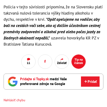
Polícia v tejto súvislosti pripomína, že na Slovensku platí
takzvaná nulová tolerancia výšky hladiny alkoholu v
dychu, respektíve v krvi.
"Opäť apelujeme na vodičov, aby
boli na cestách voči sebe, ako aj ďalším účastníkom cestnej
premávky zodpovední a alkohol pred alebo počas jazdy za
žiadnych okolností nepožili,"
uzavrela hovorkyňa KR PZ v
Bratislave Tatiana Kurucová.
Tip na
11
Zdieľať
článok
Pridajte si Topky.sk
medzi Vaše
Pridať
preferované zdroje na Google
Nahlásiť chybu