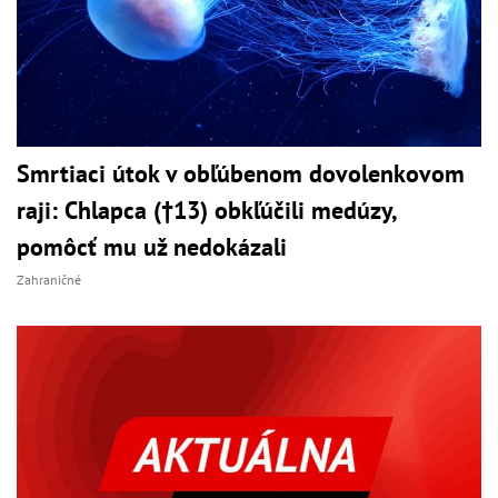
Smrtiaci útok v obľúbenom dovolenkovom
raji: Chlapca (†13) obkľúčili medúzy,
pomôcť mu už nedokázali
Zahraničné