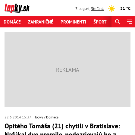
31 °C
7. august
,
Štefánia
DOMÁCE
ZAHRANIČNÉ
PROMINENTI
ŠPORT
ZAUJÍMAV
22.6.2014 15:37
Topky
Domáce
Opitého Tomáša (21) chytili v Bratislave:
Nafúkal dve promile, podozrievajú ho z