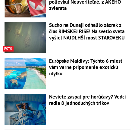
polievku! Neuveriteľné, z AKÉHO
zvierata
Sucho na Dunaji odhalilo zázrak z
čias RÍMSKEJ RÍŠE! Na svetlo sveta
vyšiel NAJDLHŠÍ most STAROVEKU
FOTO
Európske Maldivy: Týchto 6 miest
vám verne pripomenie exotickú
idylku
Neviete zaspať pre horúčavy? Vedci
radia 8 jednoduchých trikov