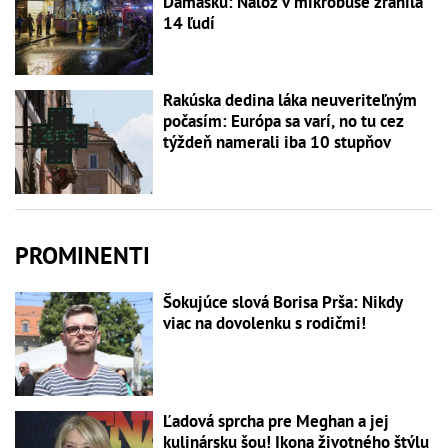
Damasku: Nálož v mikrobuse zranila
14 ľudí
Rakúska dedina láka neuveriteľným
počasím: Európa sa varí, no tu cez
týždeň namerali iba 10 stupňov
PROMINENTI
Šokujúce slová Borisa Prša: Nikdy
viac na dovolenku s rodičmi!
Ľadová sprcha pre Meghan a jej
kulinársku šou! Ikona životného štýlu