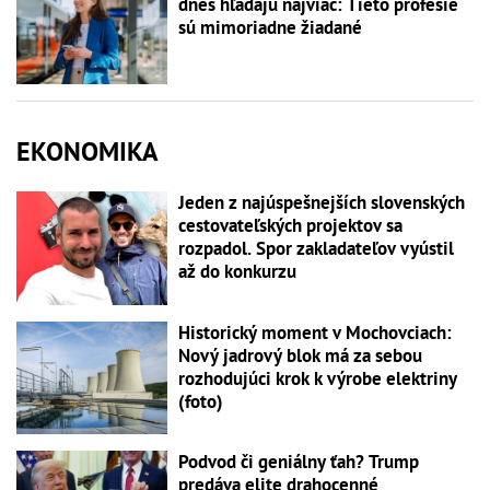
dnes hľadajú najviac: Tieto profesie
sú mimoriadne žiadané
EKONOMIKA
Jeden z najúspešnejších slovenských
cestovateľských projektov sa
rozpadol. Spor zakladateľov vyústil
až do konkurzu
Historický moment v Mochovciach:
Nový jadrový blok má za sebou
rozhodujúci krok k výrobe elektriny
(foto)
Podvod či geniálny ťah? Trump
predáva elite drahocenné