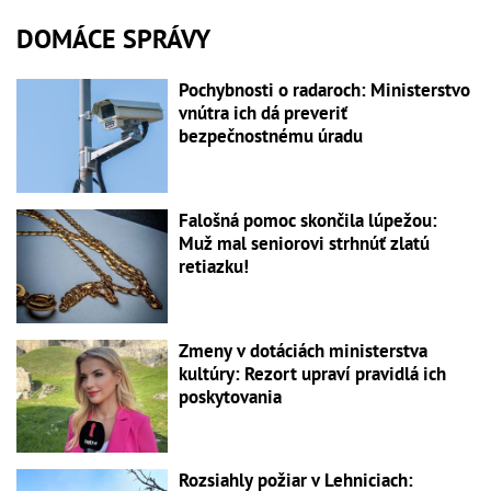
DOMÁCE SPRÁVY
Pochybnosti o radaroch: Ministerstvo
vnútra ich dá preveriť
bezpečnostnému úradu
Falošná pomoc skončila lúpežou:
Muž mal seniorovi strhnúť zlatú
retiazku!
Zmeny v dotáciách ministerstva
kultúry: Rezort upraví pravidlá ich
poskytovania
Rozsiahly požiar v Lehniciach: