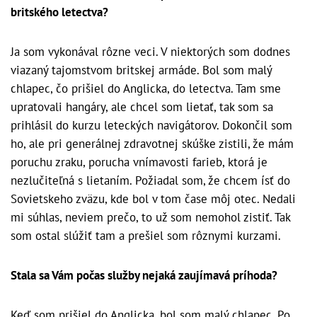
britského letectva?
Ja som vykonával rôzne veci. V niektorých som dodnes
viazaný tajomstvom britskej armáde. Bol som malý
chlapec, čo prišiel do Anglicka, do letectva. Tam sme
upratovali hangáry, ale chcel som lietať, tak som sa
prihlásil do kurzu leteckých navigátorov. Dokončil som
ho, ale pri generálnej zdravotnej skúške zistili, že mám
poruchu zraku, porucha vnímavosti farieb, ktorá je
nezlučiteľná s lietaním. Požiadal som, že chcem ísť do
Sovietskeho zväzu, kde bol v tom čase môj otec. Nedali
mi súhlas, neviem prečo, to už som nemohol zistiť. Tak
som ostal slúžiť tam a prešiel som rôznymi kurzami.
Stala sa Vám počas služby nejaká zaujímavá príhoda?
Keď som prišiel do Anglicka, bol som malý chlapec. Po