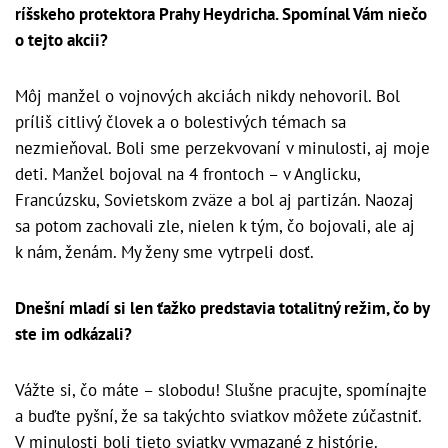
ríšskeho protektora Prahy Heydricha. Spomínal Vám niečo
o tejto akcii?
Môj manžel o vojnových akciách nikdy nehovoril. Bol
príliš citlivý človek a o bolestivých témach sa
nezmieňoval. Boli sme perzekvovaní v minulosti, aj moje
deti. Manžel bojoval na 4 frontoch – v Anglicku,
Francúzsku, Sovietskom zväze a bol aj partizán. Naozaj
sa potom zachovali zle, nielen k tým, čo bojovali, ale aj
k nám, ženám. My ženy sme vytrpeli dosť.
Dnešní mladí si len ťažko predstavia totalitný režim, čo by
ste im odkázali?
Vážte si, čo máte – slobodu! Slušne pracujte, spomínajte
a buďte pyšní, že sa takýchto sviatkov môžete zúčastniť.
V minulosti boli tieto sviatky vymazané z histórie.