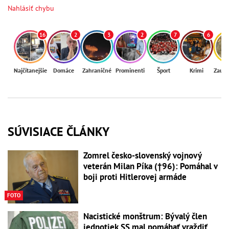
Nahlásiť chybu
16
2
3
2
7
6
Najčítanejšie
Domáce
Zahraničné
Prominenti
Šport
Krimi
Zaují
SÚVISIACE ČLÁNKY
Zomrel česko-slovenský vojnový
veterán Milan Píka (†96): Pomáhal v
boji proti Hitlerovej armáde
FOTO
Nacistické monštrum: Bývalý člen
jednotiek SS mal pomáhať vraždiť