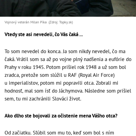
Vojnový veterán Milan Píka (Zdroj: Topky.sk)
Vtedy ste asi nevedeli, čo Vás čaká ...
To som nevedel do konca. Ja som nikdy nevedel, čo ma
čaká. Vrátil som sa až po vojne plný nadšenia a eufórie do
Prahy v roku 1945. Potom prišiel rok 1948 a už som bol
zradca, pretože som slúžil u RAF (Royal Air Force)
u imperialistov, potom mi popravili otca. Zobrali mi
hodnosť, mal som ísť do Jáchymova. Následne som prišiel
sem, tu mi zachránili Slováci život.
Ako dlho ste bojovali za očistenie mena Vášho otca?
Od začiatku. Sľúbil som mu to, keď som bol s ním