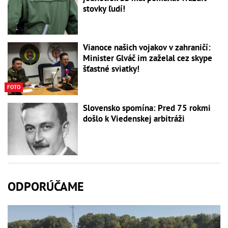
stovky ľudí!
Vianoce našich vojakov v zahraničí:
Minister Glváč im zaželal cez skype
šťastné sviatky!
FOTO
Slovensko spomína: Pred 75 rokmi
došlo k Viedenskej arbitráži
ODPORÚČAME