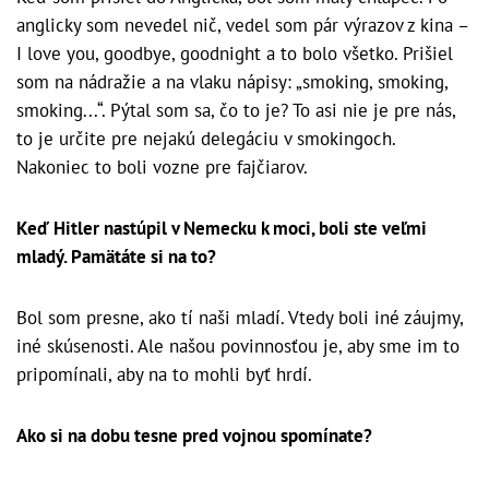
anglicky som nevedel nič, vedel som pár výrazov z kina –
I love you, goodbye, goodnight a to bolo všetko. Prišiel
som na nádražie a na vlaku nápisy: „smoking, smoking,
smoking...“. Pýtal som sa, čo to je? To asi nie je pre nás,
to je určite pre nejakú delegáciu v smokingoch.
Nakoniec to boli vozne pre fajčiarov.
Keď Hitler nastúpil v Nemecku k moci, boli ste veľmi
mladý. Pamätáte si na to?
Bol som presne, ako tí naši mladí. Vtedy boli iné záujmy,
iné skúsenosti. Ale našou povinnosťou je, aby sme im to
pripomínali, aby na to mohli byť hrdí.
Ako si na dobu tesne pred vojnou spomínate?