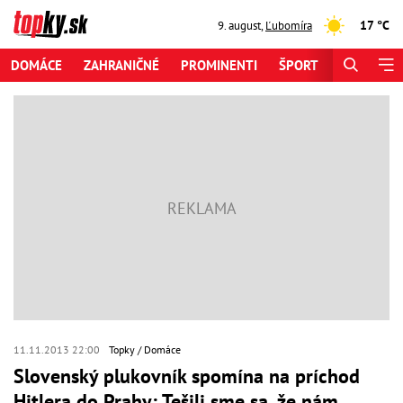
17 °C
9. august
,
Ľubomíra
DOMÁCE
ZAHRANIČNÉ
PROMINENTI
ŠPORT
ZAUJÍMAV
11.11.2013 22:00
Topky
Domáce
Slovenský plukovník spomína na príchod
Hitlera do Prahy: Tešili sme sa, že nám