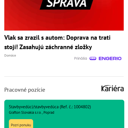
Vlak sa zrazil s autom: Doprava na trati
stojí! Zasahujú záchranné zložky
Domáce
Pracovné pozície
Stavbyvedúci/stavbyvedúca (Ref. č.: 1004802)
Grafton Slovakia s.r.o., Poprad
Pozri ponuku