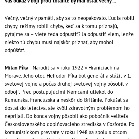
Váš odkaz v boji proti totalite by mal ostať večný ...
Večný, večný v pamäti, aby sa to neopakovalo. Ľudia robili
chyby, režimy robili chyby, keď sa k tomu priznajú,
pýtajme sa – viete teda odpustiť? Ja odpustiť viem, lenže
niekto tú chybu musí najskôr priznať, aby mohol
odpúšťať.
Milan Píka
- Narodil sa v roku 1922 v Hraniciach na
Morave. Jeho otec Heliodor Píka bol generál a slúžil v 1.
svetovej vojne a počas druhej svetovej vojny pôsobil v
odboji. Pred postupujúcimi Nemcami utiekol do
Rumunska, Francúzska a neskôr do Británie. Pokúšal sa
dostať do letectva, ale kvôli zdravotným problémom ho
neprijali. Do konca vojny pôsobil ako pobočník veliteľa
Československého doplňovacieho strediska v Cosforde. Po
komunistickom prevrate v roku 1948 sa spolu s otcom