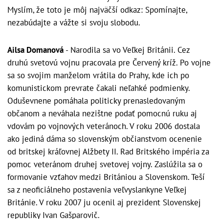
Myslím, že toto je môj najväčší odkaz: Spomínajte,
nezabúdajte a vážte si svoju slobodu.
Ailsa Domanová
- Narodila sa vo Veľkej Británii. Cez
druhú svetovú vojnu pracovala pre Červený kríž. Po vojne
sa so svojim manželom vrátila do Prahy, kde ich po
komunistickom prevrate čakali neľahké podmienky.
Oduševnene pomáhala politicky prenasledovaným
občanom a neváhala nezištne podať pomocnú ruku aj
vdovám po vojnových veteránoch. V roku 2006 dostala
ako jediná dáma so slovenským občianstvom ocenenie
od britskej kráľovnej Alžbety II. Rad Britského impéria za
pomoc veteránom druhej svetovej vojny. Zaslúžila sa o
formovanie vzťahov medzi Britániou a Slovenskom. Teší
sa z neoficiálneho postavenia veľvyslankyne Veľkej
Británie. V roku 2007 ju ocenil aj prezident Slovenskej
republiky Ivan Gašparovič.