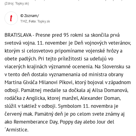
(Zdroj: Topky.sk)
© Zoznam/
TMZ,
Foto
: Topky.sk
BRATISLAVA - Presne pred 95 rokmi sa skončila prvá
svetová vojna. 11. november je Deň vojnových veteránov,
ktorým si celosvetovo pripomíname vojenské hrôzy a
obete padlých. Pri tejto príležitosti sa udeľujú vo
viacerých krajinách významné ocenenia. Na Slovensku sa
v tento deň dostalo vyznamenania od ministra obrany
Martina Glváča Milanovi Píkovi, ktorý bojoval v západnom
odboji. Pamätnej medaile sa dočkala aj Ailsa Domanová,
rodáčka z Anglicka, ktorej manžel, Alexander Doman,
slúžil v taktiež v odboji. Symbolom 11. novembra je
červený mak. Pamätný deň je po celom svete známy aj
ako Rememberance Day, Poppy day alebo Jour del
´Armistice.