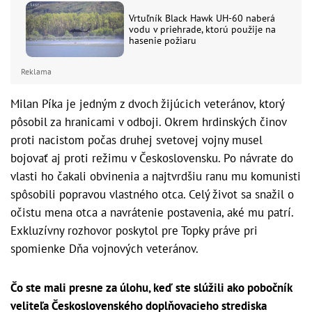
Vrtuľník Black Hawk UH-60 naberá
vodu v priehrade, ktorú použije na
hasenie požiaru
Reklama
Milan Píka je jedným z dvoch žijúcich veteránov, ktorý
pôsobil za hranicami v odboji. Okrem hrdinských činov
proti nacistom počas druhej svetovej vojny musel
bojovať aj proti režimu v Československu. Po návrate do
vlasti ho čakali obvinenia a najtvrdšiu ranu mu komunisti
spôsobili popravou vlastného otca. Celý život sa snažil o
očistu mena otca a navrátenie postavenia, aké mu patrí.
Exkluzívny rozhovor poskytol pre Topky práve pri
spomienke Dňa vojnových veteránov.
Čo ste mali presne za úlohu, keď ste slúžili ako pobočník
veliteľa Československého doplňovacieho strediska