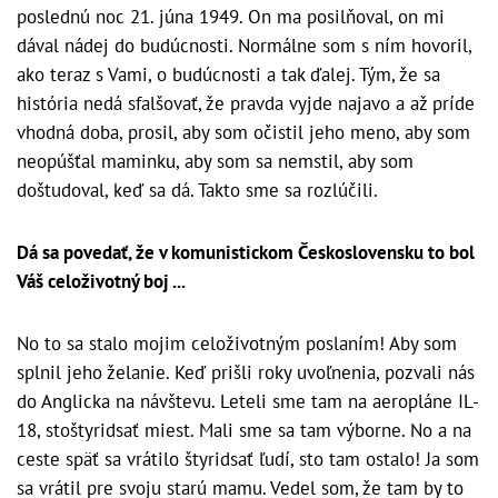
poslednú noc 21. júna 1949. On ma posilňoval, on mi
dával nádej do budúcnosti. Normálne som s ním hovoril,
ako teraz s Vami, o budúcnosti a tak ďalej. Tým, že sa
história nedá sfalšovať, že pravda vyjde najavo a až príde
vhodná doba, prosil, aby som očistil jeho meno, aby som
neopúšťal maminku, aby som sa nemstil, aby som
doštudoval, keď sa dá. Takto sme sa rozlúčili.
Dá sa povedať, že v komunistickom Československu to bol
Váš celoživotný boj ...
No to sa stalo mojim celoživotným poslaním! Aby som
splnil jeho želanie. Keď prišli roky uvoľnenia, pozvali nás
do Anglicka na návštevu. Leteli sme tam na aeropláne IL-
18, stoštyridsať miest. Mali sme sa tam výborne. No a na
ceste späť sa vrátilo štyridsať ľudí, sto tam ostalo! Ja som
sa vrátil pre svoju starú mamu. Vedel som, že tam by to