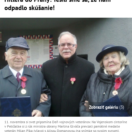
odpadlo skúšanie!
Zobraziť galériu
(3)
11. novembra si svet pripomína Deň vojnových veteránov. Na Vojenskom cintoríne
v Petržalke si z rúk ministra obrany Martina Glváča prevzali pamätné medaile
veterán Milan Píka (vľavo) s Ailsou Domanovou (na snímke so svojim synom).