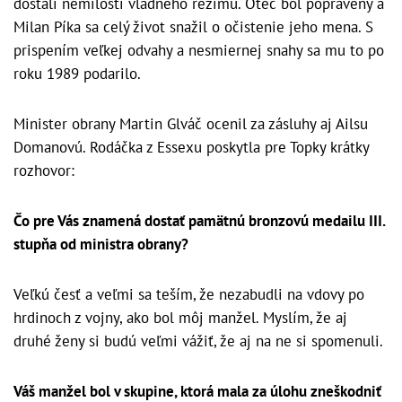
dostali nemilosti vládneho režimu. Otec bol popravený a
Milan Píka sa celý život snažil o očistenie jeho mena. S
prispením veľkej odvahy a nesmiernej snahy sa mu to po
roku 1989 podarilo.
Minister obrany Martin Glváč ocenil za zásluhy aj Ailsu
Domanovú. Rodáčka z Essexu poskytla pre Topky krátky
rozhovor:
Čo pre Vás znamená dostať pamätnú bronzovú medailu III.
stupňa od ministra obrany?
Veľkú česť a veľmi sa teším, že nezabudli na vdovy po
hrdinoch z vojny, ako bol môj manžel. Myslím, že aj
druhé ženy si budú veľmi vážiť, že aj na ne si spomenuli.
Váš manžel bol v skupine, ktorá mala za úlohu zneškodniť