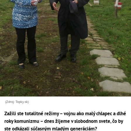
(Zdroj: Topky.sk)
Zažili ste totalitné režimy – vojnu ako malý chlapec a dlhé
roky komunizmu – dnes žijeme v slobodnom svete, čo by
ste odkázali súčasným mladým generáciám?