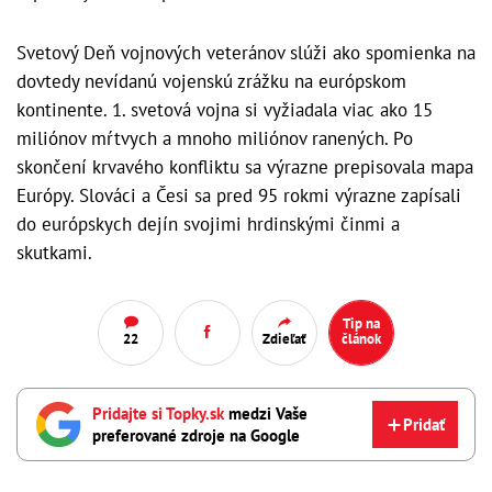
Svetový Deň vojnových veteránov slúži ako spomienka na
dovtedy nevídanú vojenskú zrážku na európskom
kontinente. 1. svetová vojna si vyžiadala viac ako 15
miliónov mŕtvych a mnoho miliónov ranených. Po
skončení krvavého konfliktu sa výrazne prepisovala mapa
Európy. Slováci a Česi sa pred 95 rokmi výrazne zapísali
do európskych dejín svojimi hrdinskými činmi a
skutkami.
Tip na
22
Zdieľať
článok
Pridajte si Topky.sk
medzi Vaše
Pridať
preferované zdroje na Google