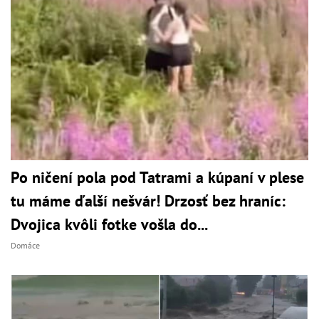
Po ničení pola pod Tatrami a kúpaní v plese
tu máme ďalší nešvár! Drzosť bez hraníc:
Dvojica kvôli fotke vošla do...
Domáce