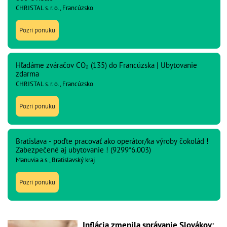
CHRISTAL s. r. o., Francúzsko
Pozri ponuku
Hľadáme zváračov CO₂ (135) do Francúzska | Ubytovanie
zdarma
CHRISTAL s. r. o., Francúzsko
Pozri ponuku
Bratislava - poďte pracovať ako operátor/ka výroby čokolád !
Zabezpečené aj ubytovanie ! (9299*6.003)
Manuvia a.s., Bratislavský kraj
Pozri ponuku
Inflácia zmenila správanie Slovákov: