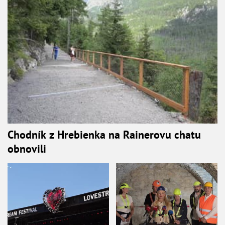
Chodník z Hrebienka na Rainerovu chatu
obnovili