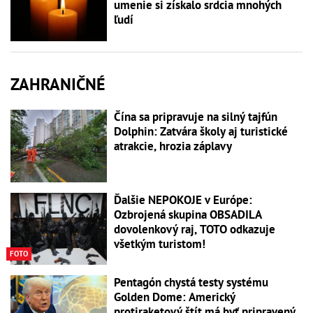
umenie si získalo srdcia mnohých
ľudí
ZAHRANIČNÉ
Čína sa pripravuje na silný tajfún
Dolphin: Zatvára školy aj turistické
atrakcie, hrozia záplavy
Ďalšie NEPOKOJE v Európe:
Ozbrojená skupina OBSADILA
dovolenkový raj, TOTO odkazuje
všetkým turistom!
FOTO
Pentagón chystá testy systému
Golden Dome: Americký
protiraketový štít má byť pripravený