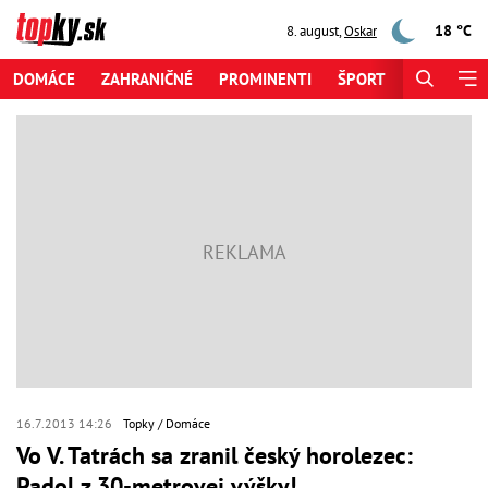
18 °C
8. august
,
Oskar
DOMÁCE
ZAHRANIČNÉ
PROMINENTI
ŠPORT
ZAUJÍMAV
16.7.2013 14:26
Topky
Domáce
Vo V. Tatrách sa zranil český horolezec:
Padol z 30-metrovej výšky!