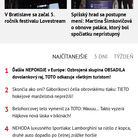
V Bratislave sa začal 5.
Spišský hrad sa postupne
ročník festivalu Lovestream
mení: Martina Šimkovičová
o obnove paláca, ktorý bol
spočiatku neprístupný
NAJČÍTANEJŠIE
3 DNI
TÝŽDEŇ
Ďalšie NEPOKOJE v Európe: Ozbrojená skupina OBSADILA
dovolenkový raj, TOTO odkazuje všetkým turistom!
Skončia ako oni? Gáboríkovci čelia obrovskému tlaku: TIETO
hokejové manželstvá neprežili!
Belohorcovej telo vymenil za TOTO: Wauuu... Takto vyzerá
Hájkova nová láska v bikinách!
NEHODA luxusného športiaka: Lamborghini sa rútilo z kopca,
druhé auto dopadlo po čelnej zrážke horšie