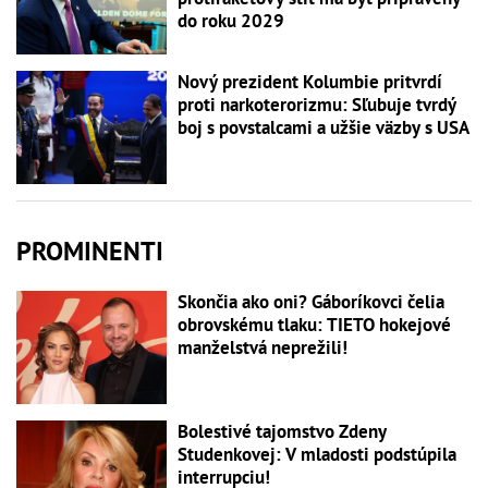
do roku 2029
Nový prezident Kolumbie pritvrdí
proti narkoterorizmu: Sľubuje tvrdý
boj s povstalcami a užšie väzby s USA
PROMINENTI
Skončia ako oni? Gáboríkovci čelia
obrovskému tlaku: TIETO hokejové
manželstvá neprežili!
Bolestivé tajomstvo Zdeny
Studenkovej: V mladosti podstúpila
interrupciu!