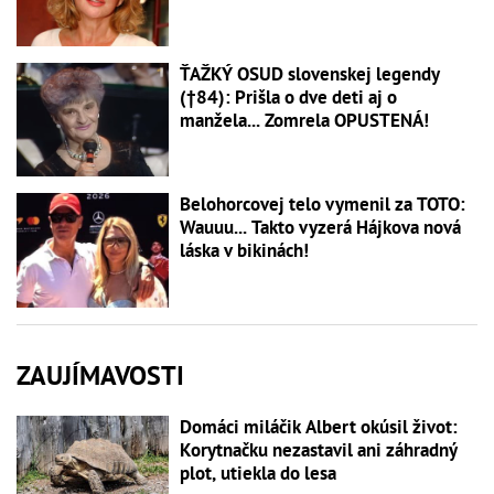
ŤAŽKÝ OSUD slovenskej legendy
(†84): Prišla o dve deti aj o
manžela... Zomrela OPUSTENÁ!
Belohorcovej telo vymenil za TOTO:
Wauuu... Takto vyzerá Hájkova nová
láska v bikinách!
ZAUJÍMAVOSTI
Domáci miláčik Albert okúsil život:
Korytnačku nezastavil ani záhradný
plot, utiekla do lesa