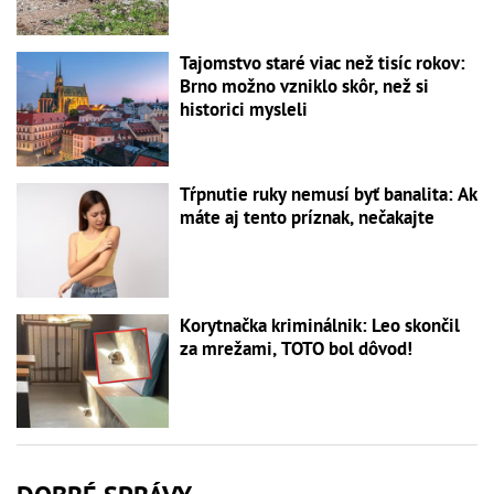
Tajomstvo staré viac než tisíc rokov:
Brno možno vzniklo skôr, než si
historici mysleli
Tŕpnutie ruky nemusí byť banalita: Ak
máte aj tento príznak, nečakajte
Korytnačka kriminálnik: Leo skončil
za mrežami, TOTO bol dôvod!