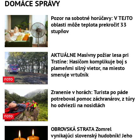
DOMÁCE SPRÁVY
Pozor na sobotné horúčavy: V TEJTO
oblasti môže teplota prekročiť 33
stupňov
AKTUÁLNE Masívny požiar lesa pri
Trstíne: Hasičom komplikuje boj s
plameňmi silný vietor, na miesto
smeruje vrtuľník
FOTO
Zranenie v horách: Turista po páde
potreboval pomoc záchranárov, z túry
ho odviezli na nosidlách
FOTO
OBROVSKÁ STRATA Zomrel
vynikajúci slovenský hudobník! Jeho