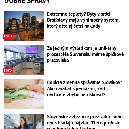
DOBRÉ SPRÁVY
Extrémne teploty? Byty v srdci
Bratislavy majú výnimočný systém,
ktorý ešte aj šetrí náklady
FOTO
Za jedným výsledkom je unikátny
proces: Na Slovensku máme špičkové
pracovisko
FOTO
Inflácia zmenila správanie Slovákov:
Ako narábať s peniazmi, keď
nechcete zbytočne riskovať?
Slovenské železnice prezradili, koho
dnes hľadajú najviac: Tieto profesie
sú mimoriadne žiadané