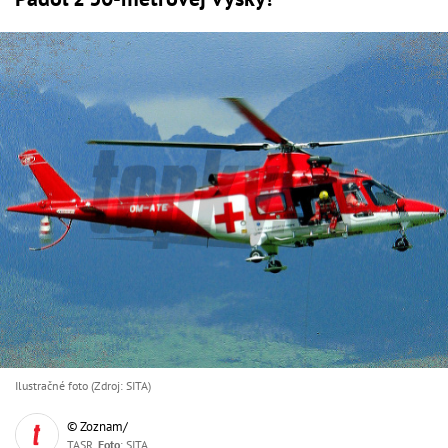
Ilustračné foto (Zdroj: SITA)
© Zoznam/
TASR,
Foto
: SITA