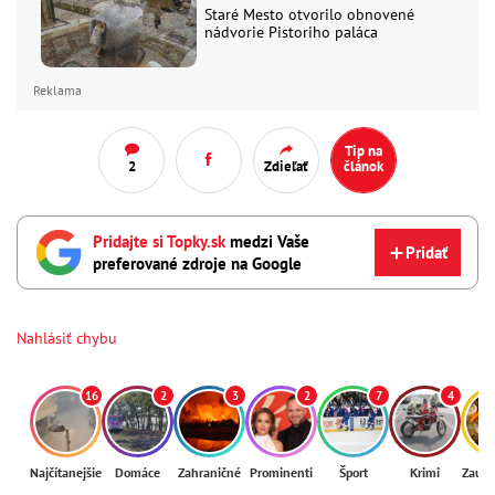
Staré Mesto otvorilo obnovené
nádvorie Pistoriho paláca
Reklama
Tip na
2
Zdieľať
článok
Pridajte si Topky.sk
medzi Vaše
Pridať
preferované zdroje na Google
Nahlásiť chybu
16
2
3
2
7
4
Najčítanejšie
Domáce
Zahraničné
Prominenti
Šport
Krimi
Zaují