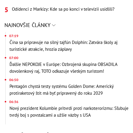
Odídenci z Markízy: Kde sa po konci v televízii usídlili?
NAJNOVŠIE ČLÁNKY
07:19
Čína sa pripravuje na silný tajfún Dolphin: Zatvára školy aj
turistické atrakcie, hrozia záplavy
07:00
Ďalšie NEPOKOJE v Európe: Ozbrojená skupina OBSADILA
dovolenkový raj, TOTO odkazuje všetkým turistom!
06:50
Pentagón chystá testy systému Golden Dome: Americký
protiraketový štít má byť pripravený do roku 2029
06:36
Nový prezident Kolumbie pritvrdí proti narkoterorizmu: Sľubuje
tvrdý boj s povstalcami a užšie väzby s USA