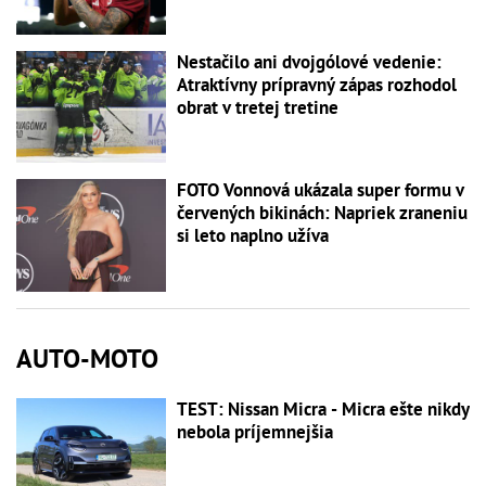
Nestačilo ani dvojgólové vedenie:
Atraktívny prípravný zápas rozhodol
obrat v tretej tretine
FOTO Vonnová ukázala super formu v
červených bikinách: Napriek zraneniu
si leto naplno užíva
AUTO-MOTO
TEST: Nissan Micra - Micra ešte nikdy
nebola príjemnejšia