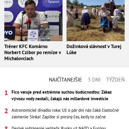
Tréner KFC Komárno
Dožinková slávnosť v Turej
Norbert Czibor po remíze v
Lúke
Michalovciach
NAJČÍTANEJŠIE
3 DNI
TÝŽDEŇ
Fico varuje pred extrémne suchou budúcnosťou: Zákaz
vývozu vody nestačí, čakajú nás miliardové investície
Astronomické divadlo roka: Už o pár dní nás čaká čiastočné
zatmenie Slnka! Zapíšte si presný čas, kedy to začne
Desivé vyhlásenie veliteľa: Rusko už NATO a Európu