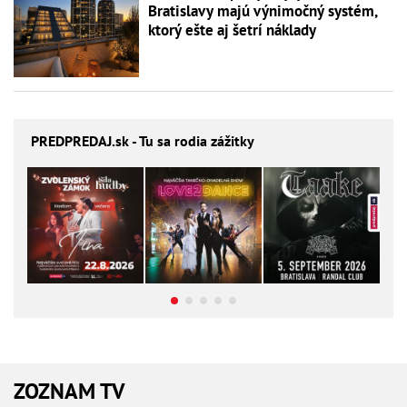
Bratislavy majú výnimočný systém,
ktorý ešte aj šetrí náklady
PREDPREDAJ
.sk - Tu sa rodia zážitky
ZOZNAM TV