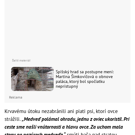
Spišský hrad sa postupne mení:
Martina Šimkovičová o obnove
paláca, ktorý bol spočiatku
neprístupný
Reklama
Krvavému útoku nezabránili ani piati psi, ktorí ovce
strážili.
„Medveď polámal ohradu, jednu z oviec ukoristil. Pri
ceste sme našli vnútornosti a hlavu ovce. Za uchom mala
stopy po pazúroch medveďa,“
smúti bača nad stratou