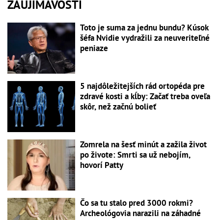
ZAUJÍMAVOSTI
Toto je suma za jednu bundu? Kúsok
šéfa Nvidie vydražili za neuveriteľné
peniaze
5 najdôležitejších rád ortopéda pre
zdravé kosti a kĺby: Začať treba oveľa
skôr, než začnú bolieť
Zomrela na šesť minút a zažila život
po živote: Smrti sa už nebojím,
hovorí Patty
Čo sa tu stalo pred 3000 rokmi?
Archeológovia narazili na záhadné