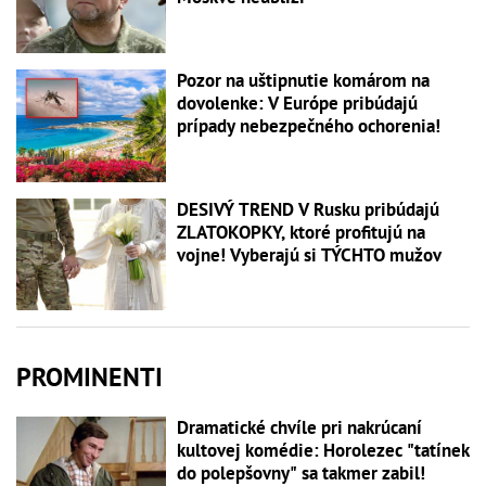
Pozor na uštipnutie komárom na
dovolenke: V Európe pribúdajú
prípady nebezpečného ochorenia!
DESIVÝ TREND V Rusku pribúdajú
ZLATOKOPKY, ktoré profitujú na
vojne! Vyberajú si TÝCHTO mužov
PROMINENTI
Dramatické chvíle pri nakrúcaní
kultovej komédie: Horolezec "tatínek
do polepšovny" sa takmer zabil!