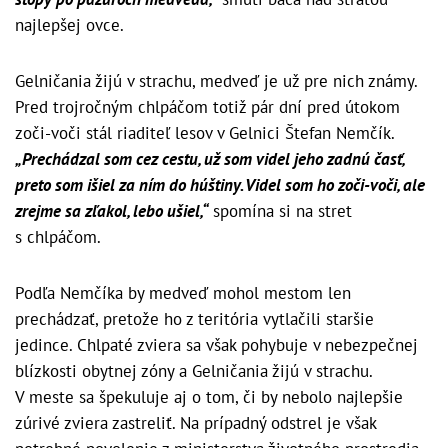
najlepšej ovce.
Gelničania žijú v strachu, medveď je už pre nich známy.
Pred trojročným chlpáčom totiž pár dní pred útokom
zoči-voči stál riaditeľ lesov v Gelnici Štefan Nemčík.
„Prechádzal som cez cestu, už som videl jeho zadnú časť,
preto som išiel za ním do húštiny. Videl som ho zoči-voči, ale
zrejme sa zľakol, lebo ušiel,“
spomína si na stret
s chlpáčom.
Podľa Nemčíka by medveď mohol mestom len
prechádzať, pretože ho z teritória vytlačili staršie
jedince. Chlpaté zviera sa však pohybuje v nebezpečnej
blízkosti obytnej zóny a Gelničania žijú v strachu.
V meste sa špekuluje aj o tom, či by nebolo najlepšie
zúrivé zviera zastreliť. Na prípadný odstrel je však