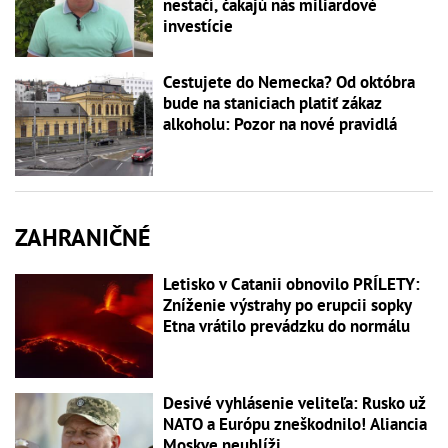
nestačí, čakajú nás miliardové
investície
Cestujete do Nemecka? Od októbra
bude na staniciach platiť zákaz
alkoholu: Pozor na nové pravidlá
ZAHRANIČNÉ
Letisko v Catanii obnovilo PRÍLETY:
Zníženie výstrahy po erupcii sopky
Etna vrátilo prevádzku do normálu
Desivé vyhlásenie veliteľa: Rusko už
NATO a Európu zneškodnilo! Aliancia
Moskve neublíži