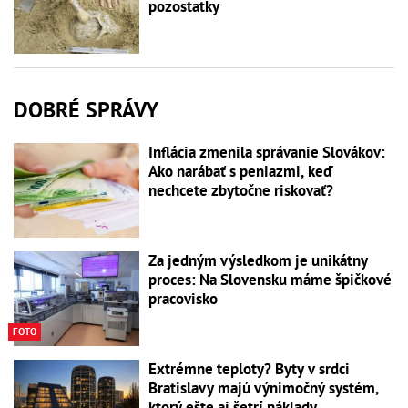
pozostatky
DOBRÉ SPRÁVY
Inflácia zmenila správanie Slovákov:
Ako narábať s peniazmi, keď
nechcete zbytočne riskovať?
Za jedným výsledkom je unikátny
proces: Na Slovensku máme špičkové
pracovisko
FOTO
Extrémne teploty? Byty v srdci
Bratislavy majú výnimočný systém,
ktorý ešte aj šetrí náklady