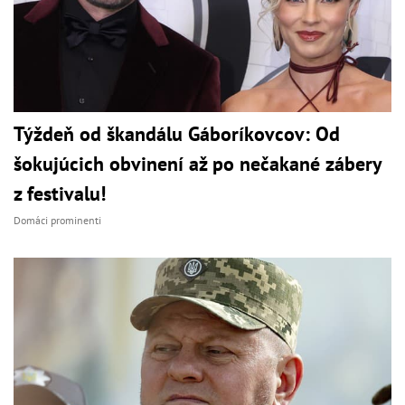
Týždeň od škandálu Gáboríkovcov: Od
šokujúcich obvinení až po nečakané zábery
z festivalu!
Domáci prominenti