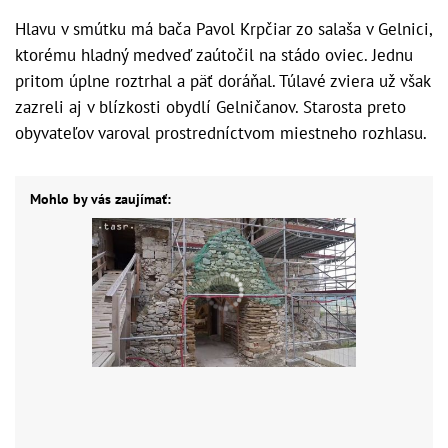
Hlavu v smútku má bača Pavol Krpčiar zo salaša v Gelnici,
ktorému hladný medveď zaútočil na stádo oviec. Jednu
pritom úplne roztrhal a päť doráňal. Túlavé zviera už však
zazreli aj v blízkosti obydlí Gelničanov. Starosta preto
obyvateľov varoval prostredníctvom miestneho rozhlasu.
Mohlo by vás zaujímať: