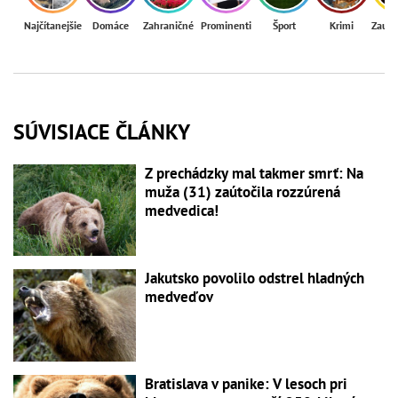
Najčítanejšie
Domáce
Zahraničné
Prominenti
Šport
Krimi
Zaují
SÚVISIACE ČLÁNKY
Z prechádzky mal takmer smrť: Na
muža (31) zaútočila rozzúrená
medvedica!
Jakutsko povolilo odstrel hladných
medveďov
Bratislava v panike: V lesoch pri