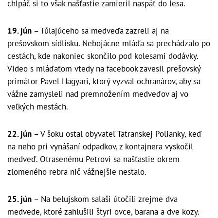
chlpáč si to však našťastie zamieril naspäť do lesa.
19. jún
– Túlajúceho sa medveďa zazreli aj na
prešovskom sídlisku. Nebojácne mláďa sa prechádzalo po
cestách, kde nakoniec skončilo pod kolesami dodávky.
Video s mláďaťom vtedy na facebook zavesil prešovský
primátor Pavel Hagyari, ktorý vyzval ochranárov, aby sa
vážne zamysleli nad premnožením medveďov aj vo
veľkých mestách.
22. jún
– V šoku ostal obyvateľ Tatranskej Polianky, keď
na neho pri vynášaní odpadkov, z kontajnera vyskočil
medveď. Otrasenému Petrovi sa našťastie okrem
zlomeného rebra nič vážnejšie nestalo.
25. jún
– Na belujskom salaši útočili zrejme dva
medvede, ktoré zahlušili štyri ovce, barana a dve kozy.