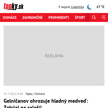
17 °C
9. august
,
Ľubomíra
DOMÁCE
ZAHRANIČNÉ
PROMINENTI
ŠPORT
ZAUJÍMAV
25.7.2012 9:48
Topky
Domáce
Gelničanov ohrozuje hladný medveď:
Zabíjal na salaši!