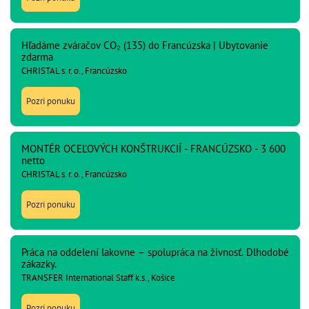
Hľadáme zváračov CO₂ (135) do Francúzska | Ubytovanie
zdarma
CHRISTAL s. r. o., Francúzsko
Pozri ponuku
MONTÉR OCEĽOVÝCH KONŠTRUKCIÍ - FRANCÚZSKO - 3 600
netto
CHRISTAL s. r. o., Francúzsko
Pozri ponuku
Práca na oddelení lakovne – spolupráca na živnosť. Dlhodobé
zákazky.
TRANSFER International Staff k.s., Košice
Pozri ponuku