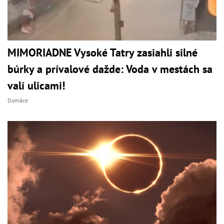
MIMORIADNE Vysoké Tatry zasiahli silné
búrky a prívalové dažde: Voda v mestách sa
valí ulicami!
Domáce