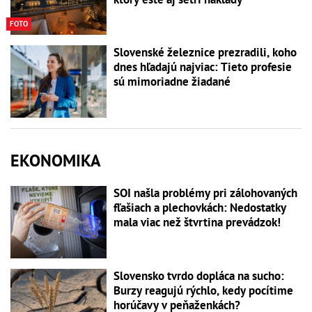
FOTO
Slovenské železnice prezradili, koho
dnes hľadajú najviac: Tieto profesie
sú mimoriadne žiadané
EKONOMIKA
SOI našla problémy pri zálohovaných
fľašiach a plechovkách: Nedostatky
mala viac než štvrtina prevádzok!
Slovensko tvrdo dopláca na sucho:
Burzy reagujú rýchlo, kedy pocítime
horúčavy v peňaženkách?