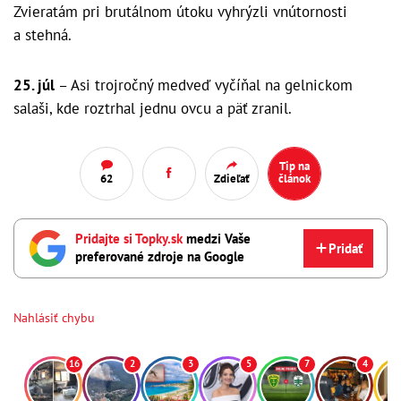
Zvieratám pri brutálnom útoku vyhrýzli vnútornosti
a stehná.
25. júl
– Asi trojročný medveď vyčíňal na gelnickom
salaši, kde roztrhal jednu ovcu a päť zranil.
Tip na
62
Zdieľať
článok
Pridajte si Topky.sk
medzi Vaše
Pridať
preferované zdroje na Google
Nahlásiť chybu
16
2
3
5
7
4