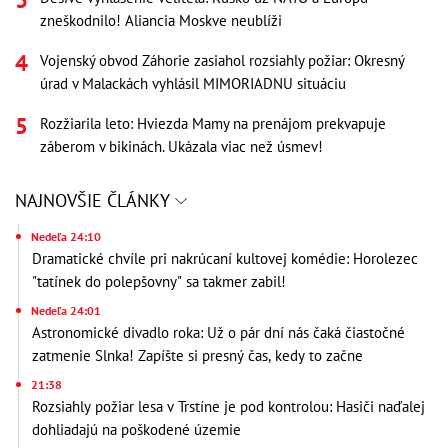
zneškodnilo! Aliancia Moskve neublíži
Vojenský obvod Záhorie zasiahol rozsiahly požiar: Okresný
úrad v Malackách vyhlásil MIMORIADNU situáciu
Rozžiarila leto: Hviezda Mamy na prenájom prekvapuje
záberom v bikinách. Ukázala viac než úsmev!
NAJNOVŠIE ČLÁNKY
Nedeľa 24:10
Dramatické chvíle pri nakrúcaní kultovej komédie: Horolezec
"tatínek do polepšovny" sa takmer zabil!
Nedeľa 24:01
Astronomické divadlo roka: Už o pár dní nás čaká čiastočné
zatmenie Slnka! Zapíšte si presný čas, kedy to začne
21:38
Rozsiahly požiar lesa v Trstíne je pod kontrolou: Hasiči naďalej
dohliadajú na poškodené územie