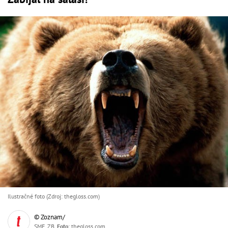
Ilustračné foto (Zdroj: thegloss.com)
© Zoznam/
SME, ZB,
Foto
: thegloss.com