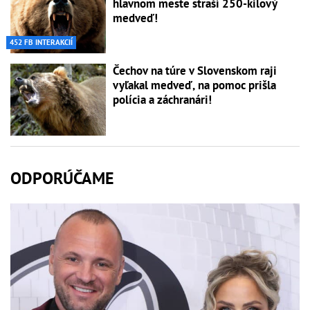
hlavnom meste straší 250-kilový
medveď!
452 FB INTERAKCIÍ
Čechov na túre v Slovenskom raji
vyľakal medveď, na pomoc prišla
polícia a záchranári!
ODPORÚČAME