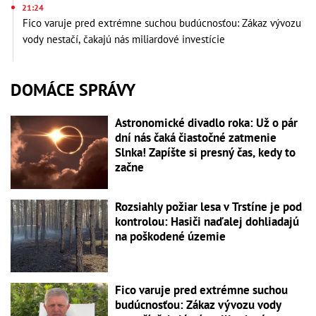
21:24
Fico varuje pred extrémne suchou budúcnosťou: Zákaz vývozu
vody nestačí, čakajú nás miliardové investície
DOMÁCE SPRÁVY
Astronomické divadlo roka: Už o pár
dní nás čaká čiastočné zatmenie
Slnka! Zapíšte si presný čas, kedy to
začne
Rozsiahly požiar lesa v Trstíne je pod
kontrolou: Hasiči naďalej dohliadajú
na poškodené územie
Fico varuje pred extrémne suchou
budúcnosťou: Zákaz vývozu vody