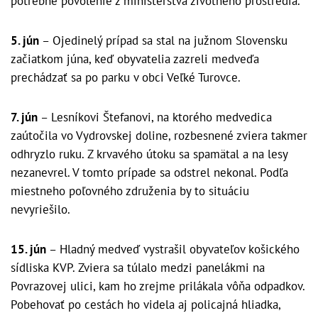
potrebné povolenie z ministerstva životného prostredia.
5. jún
– Ojedinelý prípad sa stal na južnom Slovensku
začiatkom júna, keď obyvatelia zazreli medveďa
prechádzať sa po parku v obci Veľké Turovce.
7. jún
– Lesníkovi Štefanovi, na ktorého medvedica
zaútočila vo Vydrovskej doline, rozbesnené zviera takmer
odhryzlo ruku. Z krvavého útoku sa spamätal a na lesy
nezanevrel. V tomto prípade sa odstrel nekonal. Podľa
miestneho poľovného združenia by to situáciu
nevyriešilo.
15. jún
– Hladný medveď vystrašil obyvateľov košického
sídliska KVP. Zviera sa túlalo medzi panelákmi na
Povrazovej ulici, kam ho zrejme prilákala vôňa odpadkov.
Pobehovať po cestách ho videla aj policajná hliadka,