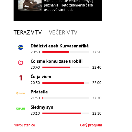
Víkend prinesie veľké zmeny aj
priznania: Tieto znamenia čaká
osudové stretnutie
TERAZ V TV
VEČER V TV
Dědictví aneb Kurvaseneříká
20:30
22:50
Čo sme komu zase urobili
20:40
22:40
Čo ja viem
20:30
22:00
Priatelia
21:50
22:20
Siedmy syn
20:10
22:10
Navoľ stanice
Celý program