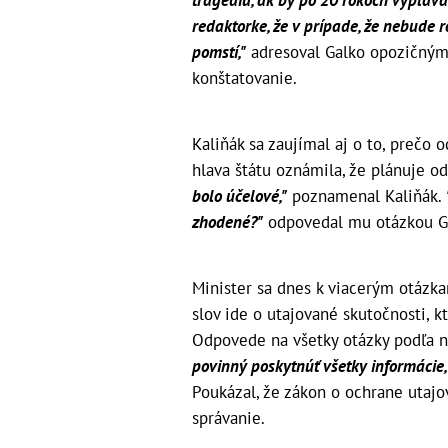
redaktorke, že v prípade, že nebude ro
pomstí,"
adresoval Galko opozičným 
konštatovanie.
Kaliňák sa zaujímal aj o to, prečo 
hlava štátu oznámila, že plánuje o
bolo účelové,"
poznamenal Kaliňák.
zhodené?"
odpovedal mu otázkou G
Minister sa dnes k viacerým otázk
slov ide o utajované skutočnosti, 
Odpovede na všetky otázky podľa n
povinný poskytnúť všetky informácie, 
Poukázal, že zákon o ochrane utaj
správanie.