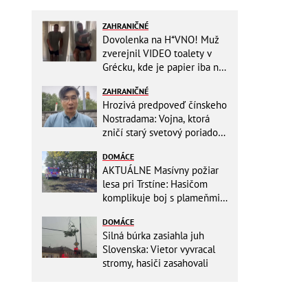
ZAHRANIČNÉ
Dovolenka na H*VNO! Muž
zverejnil VIDEO toalety v
Grécku, kde je papier iba na
OKRASU: Utrieť sa musíte ísť
ZAHRANIČNÉ
do kuchyne
Hrozivá predpoveď čínskeho
Nostradama: Vojna, ktorá
zničí starý svetový poriadok!
Už sa viackrát nemýlil
DOMÁCE
AKTUÁLNE Masívny požiar
lesa pri Trstíne: Hasičom
komplikuje boj s plameňmi
silný vietor, na miesto
DOMÁCE
smeruje vrtuľník
Silná búrka zasiahla juh
Slovenska: Vietor vyvracal
stromy, hasiči zasahovali