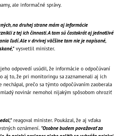
amy, ale informačné správy.
ných, na druhej strane mám aj informácie
nikli z tej ich činnosti. A tam sú častokrát aj jednotlivé
nia ľudí. Ale v drvivej väčšine tam nie je napísané,
skané,"
vysvetlil minister.
 jeho odpovedí usúdil, že informácie o odpočúvaní
o aj to, že pri monitoringu sa zaznamenali aj ich
ále nechápal, prečo sa týmto odpočúvaním zaoberala
o mladý novinár nemohol nijakým spôsobom ohroziť
edal,"
reagoval minister. Poukázal, že aj vďaka
restných oznámení.
"Osobne budem považovať za
o, že nejaký poslanec alebo politik sa vyhráža nejakej