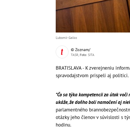
Ľubomír Galko
© Zoznam/
TASR,
Foto
: SITA
BRATISLAVA - K zverejneniu infor
spravodajstvom prispeli aj politici.
"Čo sa týka kompetencii za útok voči 
ukáže, že doňho boli namočení aj niekto
parlamentného brannobezpečnostné
otázky jeho členov v súvislosti s 
hodinu.