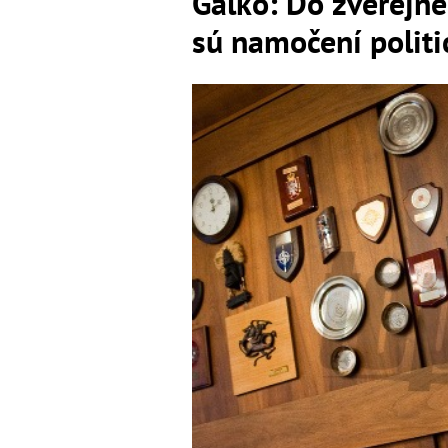
Galko: Do zverejne
sú namočení politi