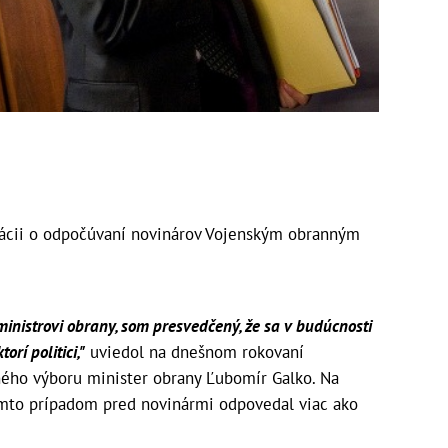
mácii o odpočúvaní novinárov Vojenským obranným
ministrovi obrany, som presvedčený, že sa v budúcnosti
rí politici,"
uviedol na dnešnom rokovaní
ho výboru minister obrany Ľubomír Galko. Na
týmto prípadom pred novinármi odpovedal viac ako