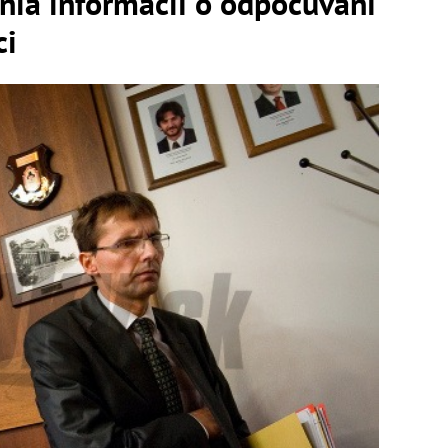
nia informácií o odpočúvaní
ci