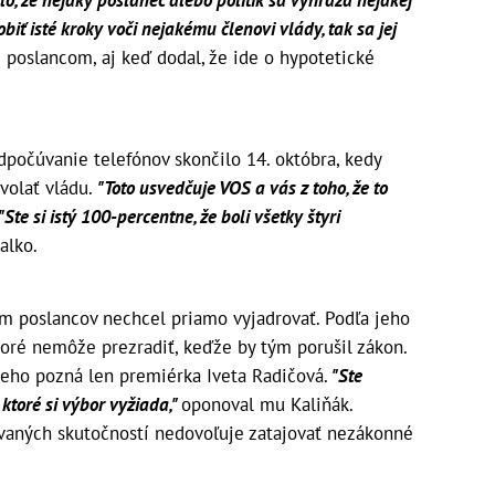
biť isté kroky voči nejakému členovi vlády, tak sa jej
poslancom, aj keď dodal, že ide o hypotetické
odpočúvanie telefónov skončilo 14. októbra, kedy
dvolať vládu.
"Toto usvedčuje VOS a vás z toho, že to
"Ste si istý 100-percentne, že boli všetky štyri
alko.
am poslancov nechcel priamo vyjadrovať. Podľa jeho
ktoré nemôže prezradiť, keďže by tým porušil zákon.
eho pozná len premiérka Iveta Radičová.
"Ste
ktoré si výbor vyžiada,"
oponoval mu Kaliňák.
ovaných skutočností nedovoľuje zatajovať nezákonné