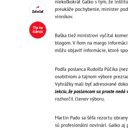
niekoľkokrát Galko s tým, že inštit
preukáže pochybenie, minister podľ
Zdieľať
vinníkov.
Tip na
článok
Baška tiež ministrovi vyčítal koment
blogom. V ňom na margo informácii
môžu objaviť informácie, ktoré spo
Podľa poslanca Rudolfa Púčika (n
osobitnom a tajnom výbore prezradil
Vyhrážky mali byť adresované doko
lekciu, že poslancom sa proste nedá v
rozhorčil členov výboru.
Martin Pado sa šéfa rezortu obrany
sú profesionálni novinári. Galko aj 