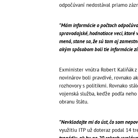
odpočúvaní nedostával priamo zázn
"Mám informácie o počtoch odpočúva
spravodajské, hodnotiace veci, ktoré vz
mená, stane sa, že sú tam aj zamestna
akým spôsobom boli tie informácie zí
Exminister vnútra Robert Kaliňák z
novinárov boli pravdivé, rovnako ak
rozhovory s politikmi. Rovnako st
vojenská služba, keďže podľa neh
obranu štátu.
"Nevkladajte mi do úst, čo som nepov
využitiu ITP už doteraz podal 14 t
tragédiu, ak by po 20 rokoch vyplával