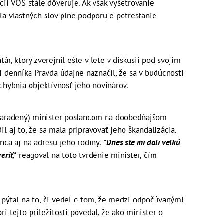
úcii VOS stále dôveruje. Ak však vyšetrovanie
a vlastných slov plne podporuje potrestanie
ár, ktorý zverejnil ešte v lete v diskusií pod svojim
 denníka Pravda údajne naznačil, že sa v budúcnosti
chybnia objektívnosť jeho novinárov.
ezaradený) minister poslancom na doobedňajšom
 aj to, že sa mala pripravovať jeho škandalizácia.
nca aj na adresu jeho rodiny.
"Dnes ste mi dali veľkú
eriť,"
reagoval na toto tvrdenie minister, čím
 pýtal na to, či vedel o tom, že medzi odpočúvanými
pri tejto príležitosti povedal, že ako minister o