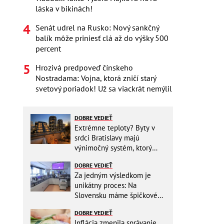
láska v bikinách!
Senát udrel na Rusko: Nový sankčný
balík môže priniesť clá až do výšky 500
percent
Hrozivá predpoveď čínskeho
Nostradama: Vojna, ktorá zničí starý
svetový poriadok! Už sa viackrát nemýlil
DOBRE VEDIEŤ
Extrémne teploty? Byty v
srdci Bratislavy majú
výnimočný systém, ktorý
ešte aj šetrí náklady
DOBRE VEDIEŤ
Za jedným výsledkom je
unikátny proces: Na
Slovensku máme špičkové
pracovisko
DOBRE VEDIEŤ
Inflácia zmenila správanie