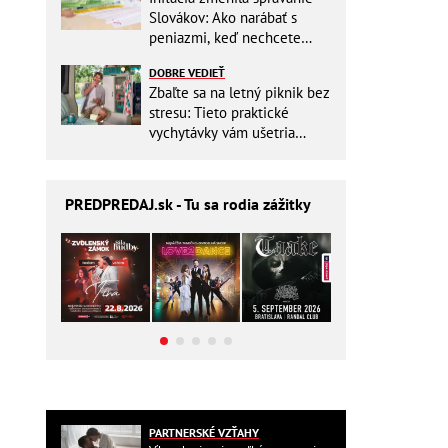
Slovákov: Ako narábať s
peniazmi, keď nechcete
zbytočne riskovať?
DOBRE VEDIEŤ
Zbaľte sa na letný piknik bez
stresu: Tieto praktické
vychytávky vám ušetria
miesto v batohu!
PREDPREDAJ
.sk - Tu sa rodia zážitky
PARTNERSKÉ VZŤAHY