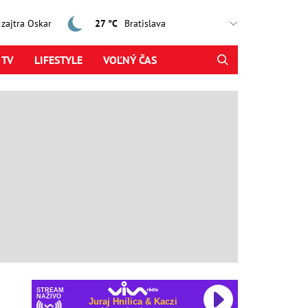
, zajtra Oskar
27 °C
 TV
LIFESTYLE
VOĽNÝ ČAS
STREAM
NAŽIVO
Juraj Hnilica & Kaczi