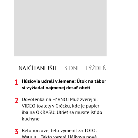
NAJČÍTANEJŠIE
3 DNI
TÝŽDEŇ
Húsíovia udreli v Jemene: Útok na tábor
si vyžiadal najmenej desať obetí
Dovolenka na H*VNO! Muž zverejnil
VIDEO toalety v Grécku, kde je papier
iba na OKRASU: Utrieť sa musíte ísť do
kuchyne
Belohorcovej telo vymenil za TOTO:
Wauuu... Takto vyzerá Hájkova nová