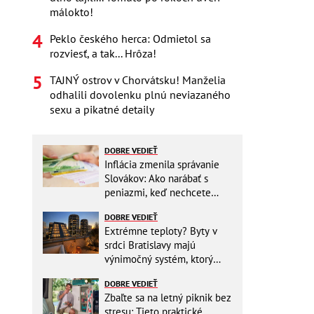
málokto!
Peklo českého herca: Odmietol sa
rozviesť, a tak... Hrôza!
TAJNÝ ostrov v Chorvátsku! Manželia
odhalili dovolenku plnú neviazaného
sexu a pikatné detaily
DOBRE VEDIEŤ
Inflácia zmenila správanie
Slovákov: Ako narábať s
peniazmi, keď nechcete
zbytočne riskovať?
DOBRE VEDIEŤ
Extrémne teploty? Byty v
srdci Bratislavy majú
výnimočný systém, ktorý
ešte aj šetrí náklady
DOBRE VEDIEŤ
Zbaľte sa na letný piknik bez
stresu: Tieto praktické