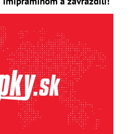
li imipramínom a zavraždili!