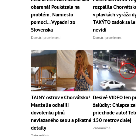
obarená! Poukázala na
rozpálila Chorváts
problém: Namiesto
v plavkách vyráža d
pomoci... Vypadni zo
TAKÝTO zadok sa le
Slovenska
nevidí
Domáci prominenti
Domáci prominenti
TAJNÝ ostrov v Chorvátsku!
Desivé VIDEO len pr
Manželia odhalili
žalúdky: Chlapca za
dovolenku plnú
priechode auto! Telo
neviazaného sexu a pikatné
150 metrov ďalej
detaily
Zahraničné
Zahraničné