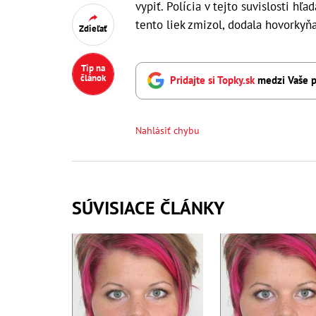
vypiť. Polícia v tejto suvislosti hľa
tento liek zmizol, dodala hovorkyňa
Zdieľať
Tip na
článok
Pridajte si Topky.sk
medzi Vaše p
Nahlásiť chybu
SÚVISIACE ČLÁNKY