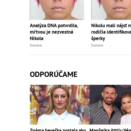
Analýza DNA potvrdila,
Nikolu mali nájsť 
mŕtvou je nezvestná
rodičia identifikova
Nikola
šperky
Domáce
Domáce
ODPORÚČAME
Známa herečka zostala ako
Manželka Attilu Vé