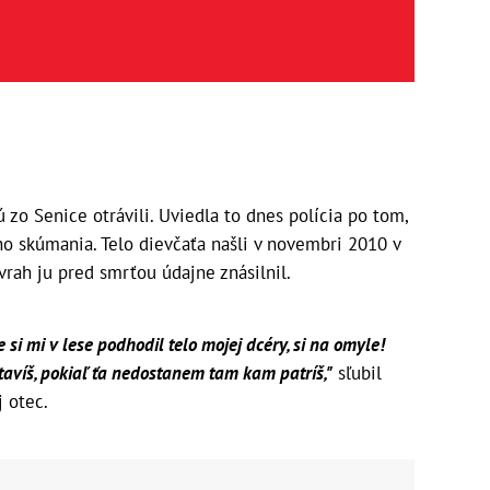
zo Senice otrávili. Uviedla to dnes polícia po tom,
ho skúmania. Telo dievčaťa našli v novembri 2010 v
rah ju pred smrťou údajne znásilnil.
že si mi v lese podhodil telo mojej dcéry, si na omyle!
avíš, pokiaľ ťa nedostanem tam kam patríš,"
sľubil
j otec.