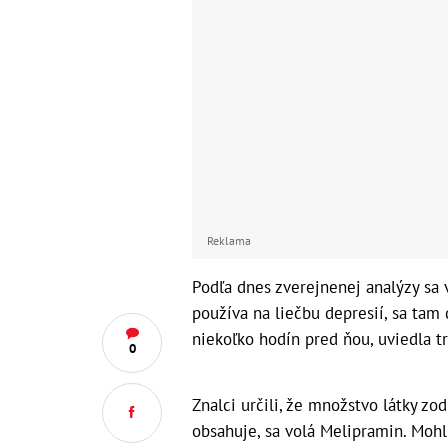
Reklama
Podľa dnes zverejnenej analýzy sa v
používa na liečbu depresií, sa tam
niekoľko hodín pred ňou, uviedla t
0
Znalci určili, že množstvo látky zo
obsahuje, sa volá Melipramin. Mohl