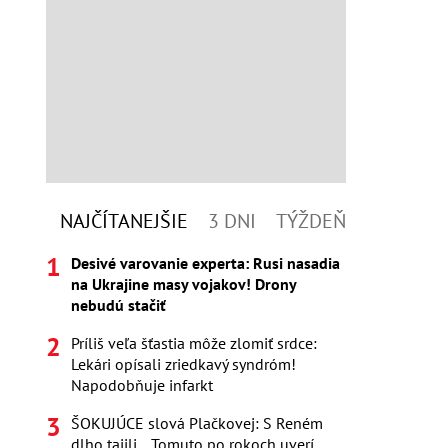
NAJČÍTANEJŠIE
3 DNI
TÝŽDEŇ
Desivé varovanie experta: Rusi nasadia
na Ukrajine masy vojakov! Drony
nebudú stačiť
Príliš veľa šťastia môže zlomiť srdce:
Lekári opísali zriedkavý syndróm!
Napodobňuje infarkt
ŠOKUJÚCE slová Plačkovej: S Reném
dlho tajili... Tomuto po rokoch uverí