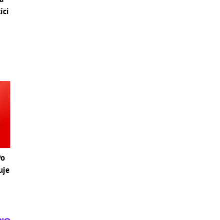
íci
Po
uje