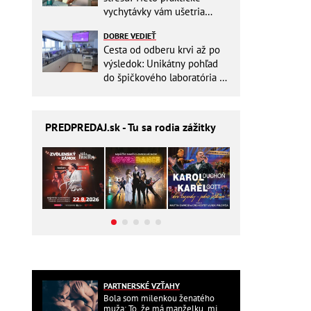
vychytávky vám ušetria
miesto v batohu!
DOBRE VEDIEŤ
Cesta od odberu krvi až po
výsledok: Unikátny pohľad
do špičkového laboratória na
Slovensku
PREDPREDAJ
.sk - Tu sa rodia zážitky
PARTNERSKÉ VZŤAHY
Bola som milenkou ženatého
muža: To, že má manželku, mi