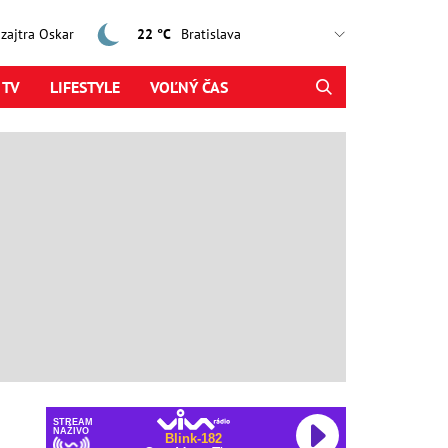
, zajtra Oskar
22 °C
 TV
LIFESTYLE
VOĽNÝ ČAS
STREAM
NAŽIVO
Blink-182