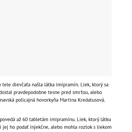
 tele dievčaťa našla látka imipramín. Liek, ktorý sa
 dostal pravdepodobne tesne pred smrťou, alebo
rnavská policajná hovorkyňa Martina Kredatusová.
dpovedá až 60 tabletám imipramínu. Liek, ktorý látku
i jej ho podať injekčne, alebo mohla roztok s liekom