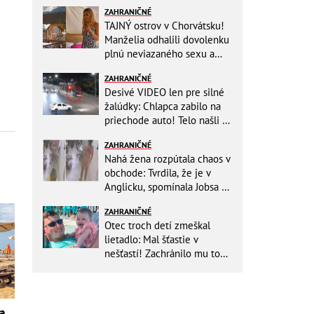
ZAHRANIČNÉ
TAJNÝ ostrov v Chorvátsku!
Manželia odhalili dovolenku
plnú neviazaného sexu a
pikatné detaily
ZAHRANIČNÉ
Desivé VIDEO len pre silné
žalúdky: Chlapca zabilo na
priechode auto! Telo našli o
150 metrov ďalej
ZAHRANIČNÉ
Nahá žena rozpútala chaos v
obchode: Tvrdila, že je v
Anglicku, spomínala Jobsa aj
amfetamín
ZAHRANIČNÉ
Otec troch detí zmeškal
lietadlo: Mal šťastie v
nešťastí! Zachránilo mu to
život
a