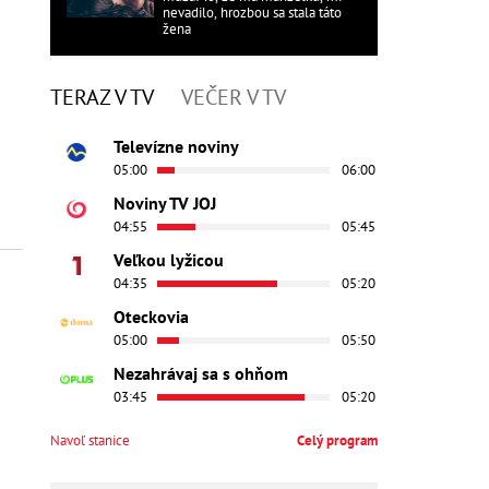
nevadilo, hrozbou sa stala táto
žena
TERAZ V TV
VEČER V TV
Televízne noviny
05:00
06:00
Noviny TV JOJ
04:55
05:45
Veľkou lyžicou
04:35
05:20
Oteckovia
05:00
05:50
Nezahrávaj sa s ohňom
03:45
05:20
Navoľ stanice
Celý program