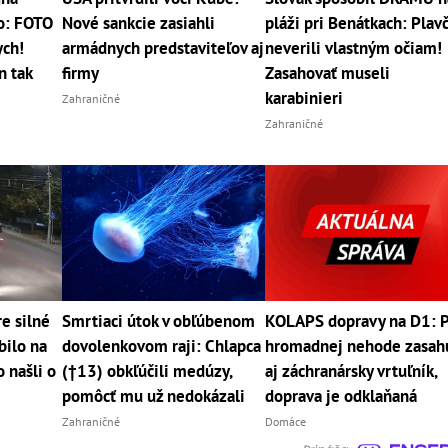
ko: FOTO
Nové sankcie zasiahli
pláži pri Benátkach: Plavč
ych!
armádnych predstaviteľov aj
neverili vlastným očiam!
n tak
firmy
Zasahovať museli
karabinieri
Zahraničné
Zahraničné
e silné
Smrtiaci útok v obľúbenom
KOLAPS dopravy na D1: 
bilo na
dovolenkovom raji: Chlapca
hromadnej nehode zasah
 našli o
(†13) obkľúčili medúzy,
aj záchranársky vrtuľník,
pomôcť mu už nedokázali
doprava je odklaňaná
Zahraničné
Domáce