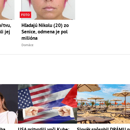
FOTO
mŕtvu,
Hľadajú Nikolu (20) zo
li jej
Senice, odmena je pol
milióna
Domáce
gha
USA pritvrdili voči Kube:
Slovák spôsobil DRÁMU n