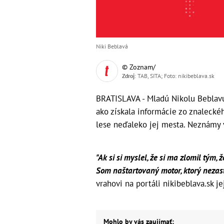
Niki Beblavá
© Zoznam/
Zdroj
: TAB, SITA; Foto: nikibeblava.sk
BRATISLAVA - Mladú Nikolu Beblavú 
ako získala informácie zo znalecké
lese neďaleko jej mesta. Neznámy v
"Ak si si myslel, že si ma zlomil tým, 
Som naštartovaný motor, ktorý nezast
vrahovi na portáli nikibeblava.sk je
Mohlo by vás zaujímať: