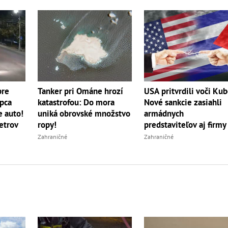
Tanker pri Ománe hrozí
pre
USA pritvrdili voči Kub
katastrofou: Do mora
apca
Nové sankcie zasiahli
uniká obrovské množstvo
e auto!
armádnych
ropy!
etrov
predstaviteľov aj firmy
Zahraničné
Zahraničné