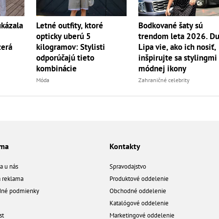
ukázala
Letné outfity, ktoré
Bodkované šaty sú
opticky uberú 5
trendom leta 2026. D
zerá
kilogramov: Stylisti
Lipa vie, ako ich nosiť,
odporúčajú tieto
inšpirujte sa stylingmi
kombinácie
módnej ikony
Móda
Zahraničné celebrity
ama
Kontakty
a u nás
Spravodajstvo
á reklama
Produktové oddelenie
né podmienky
Obchodné oddelenie
Katalógové oddelenie
st
Marketingové oddelenie