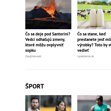
Čo sa deje pod Santorini?
Čo sa stane, keď
Vedci odhaľujú zmeny,
prestanete jesť ml
ktoré môžu ovplyvniť
výrobky? Toto by s
sopku
vedieť
Zaujímavosti
vysetrenie.sk
ŠPORT