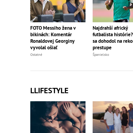
FOTO Messiho žena v
Najdrahší africký
bikinách: Komentár
futbalista histórie
Ronaldovej Georginy
sa dohodol na rek
vyvolal ošiaľ
prestupe
Ostatné
Španielsko
LLIFESTYLE