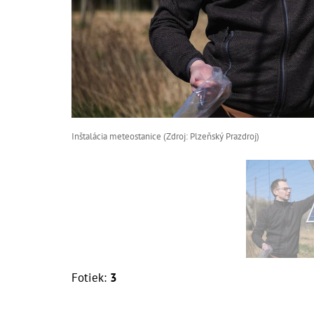
Inštalácia meteostanice (Zdroj: Plzeňský Prazdroj)
Fotiek:
3