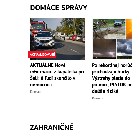
DOMÁCE SPRÁVY
AKTUALIZOVANÉ
AKTUÁLNE Nové
Po rekordnej horú
informácie z kúpaliska pri
prichádzajú búrky:
Šali: 8 ľudí skončilo v
Výstrahy platia do
nemocnici
polnoci, PIATOK pr
ďalšie riziká
Domáce
Domáce
ZAHRANIČNÉ