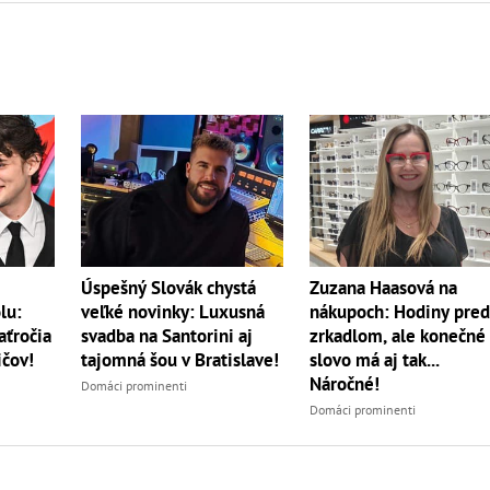
Úspešný Slovák chystá
Zuzana Haasová na
veľké novinky: Luxusná
lu:
nákupoch: Hodiny pre
svadba na Santorini aj
aťročia
zrkadlom, ale konečné
tajomná šou v Bratislave!
ičov!
slovo má aj tak...
Náročné!
Domáci prominenti
Domáci prominenti