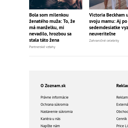
Bola som milenkou
Victoria Beckham 
ženatého muža: To, že
svoju mamu: Aj po
má manželku, mi
sedemdesiatke vy
nevadilo, hrozbou sa
neuveriteľne
stala táto žena
Zahraničné celebrity
Partnerské vzťahy
O Zoznam.sk
Rekl
Právne informácie
Reklam
Ochrana súkromia
Extern
Nastavenie súkromia
Obchod
Kariéra u nás
Cenník
Napíšte nám
Price Li