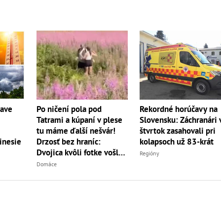
Po ničení pola pod
Rekordné horúčavy na
čave
Tatrami a kúpaní v plese
Slovensku: Záchranári 
tu máme ďalší nešvár!
štvrtok zasahovali pri
Drzosť bez hraníc:
kolapsoch už 83-krát
inesie
Dvojica kvôli fotke vošla
Regióny
do...
Domáce