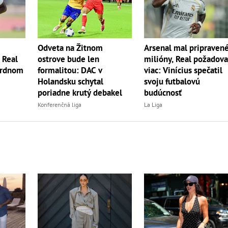
Odveta na Žitnom
Arsenal mal pripraven
? Real
ostrove bude len
milióny, Real požadova
ordnom
formalitou: DAC v
viac: Vinícius spečatil
Holandsku schytal
svoju futbalovú
poriadne krutý debakel
budúcnosť
Konferenčná liga
La Liga