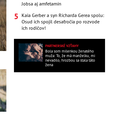
Jobsa aj amfetamín
Kaia Gerber a syn Richarda Gerea spolu:
Osud ich spojil desaťročia po rozvode
ich rodičov!
PARTNERSKÉ VZŤAHY
Bola som milenkou ženatého
muža: To, že má manželku, mi
nevadilo, hrozbou sa stala táto
žena