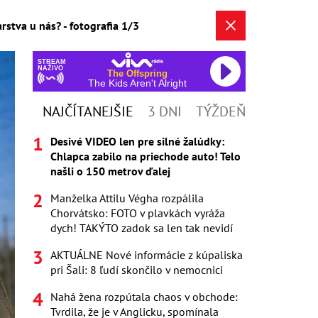
tva u nás? - fotografia 1/3
STREAM
NAŽIVO
The Offspring
The Kids Aren't Alright
NAJČÍTANEJŠIE
3 DNI
TÝŽDEŇ
Desivé VIDEO len pre silné žalúdky:
Chlapca zabilo na priechode auto! Telo
našli o 150 metrov ďalej
Manželka Attilu Végha rozpálila
Chorvátsko: FOTO v plavkách vyráža
dych! TAKÝTO zadok sa len tak nevidí
AKTUÁLNE Nové informácie z kúpaliska
pri Šali: 8 ľudí skončilo v nemocnici
Nahá žena rozpútala chaos v obchode:
Tvrdila, že je v Anglicku, spomínala