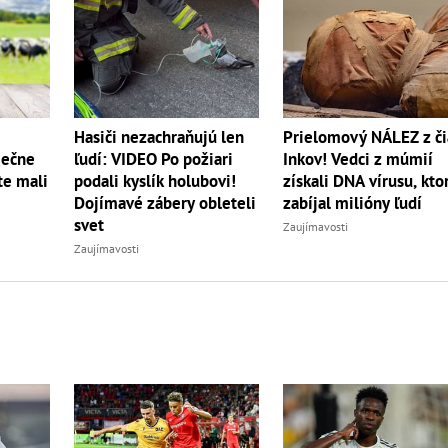
Hasiči nezachraňujú len
Prielomový NÁLEZ z či
iečne
ľudí: VIDEO Po požiari
Inkov! Vedci z múmií
te mali
podali kyslík holubovi!
získali DNA vírusu, kto
Dojímavé zábery obleteli
zabíjal milióny ľudí
svet
Zaujímavosti
Zaujímavosti