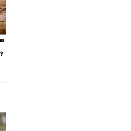
as
rý