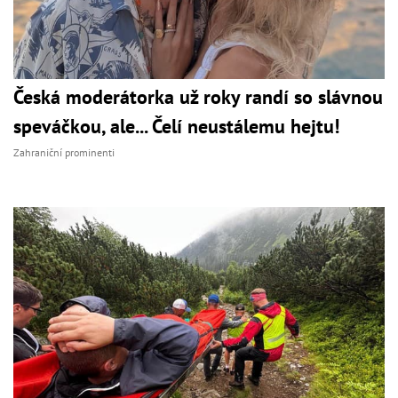
Česká moderátorka už roky randí so slávnou
speváčkou, ale... Čelí neustálemu hejtu!
Zahraniční prominenti