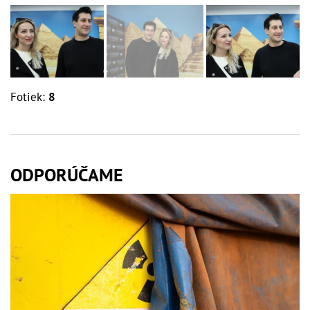
Fotiek:
8
ODPORÚČAME