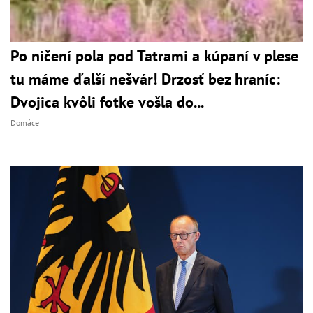
Po ničení pola pod Tatrami a kúpaní v plese
tu máme ďalší nešvár! Drzosť bez hraníc:
Dvojica kvôli fotke vošla do...
Domáce