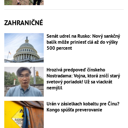
ZAHRANIČNÉ
Senát udrel na Rusko: Nový sankčný
balík môže priniesť clá až do výšky
500 percent
Hrozivá predpoveď čínskeho
Nostradama: Vojna, ktorá zničí starý
svetový poriadok! Už sa viackrát
nemýlil
Urán v zásielkach kobaltu pre Čínu?
Kongo spúšťa preverovanie