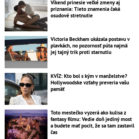
Víkend prinesie veľké zmeny aj
priznania: Tieto znamenia čaká
osudové stretnutie
Victoria Beckham ukázala postavu v
plavkách, no pozornosť púta najmä
jej tajný trik proti starnutiu
KVÍZ: Kto bol s kým v manželstve?
Hollywoodske vzťahy preveria vašu
pamäť
Toto mestečko vyzerá ako kulisa z
fantasy filmu: Vedie doň jediný most
a budete mať pocit, že sa tam zastavil
čas