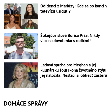
Odídenci z Markízy: Kde sa po konci v
televízii usídlili?
Šokujúce slová Borisa Prša: Nikdy
viac na dovolenku s rodičmi!
Ľadová sprcha pre Meghan a jej
kulinársku šou! Ikona životného štýlu
jej naložila: Nestačí si obliecť zásteru
DOMÁCE SPRÁVY