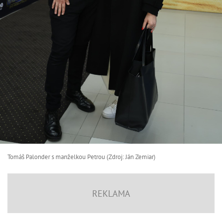
Tomáš Palonder s manželkou Petrou (Zdroj: Ján Zemiar)