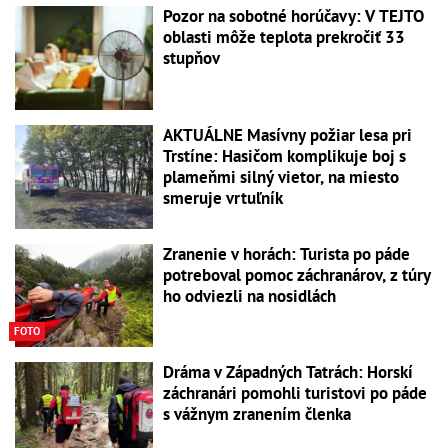
Pozor na sobotné horúčavy: V TEJTO
oblasti môže teplota prekročiť 33
stupňov
AKTUÁLNE Masívny požiar lesa pri
Trstíne: Hasičom komplikuje boj s
plameňmi silný vietor, na miesto
smeruje vrtuľník
Zranenie v horách: Turista po páde
potreboval pomoc záchranárov, z túry
ho odviezli na nosidlách
FOTO
Dráma v Západných Tatrách: Horskí
záchranári pomohli turistovi po páde
s vážnym zranením členka