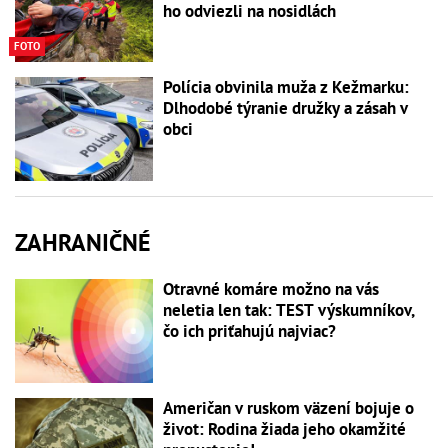
ho odviezli na nosidlách
FOTO
Polícia obvinila muža z Kežmarku:
Dlhodobé týranie družky a zásah v
obci
ZAHRANIČNÉ
Otravné komáre možno na vás
neletia len tak: TEST výskumníkov,
čo ich priťahujú najviac?
Američan v ruskom väzení bojuje o
život: Rodina žiada jeho okamžité