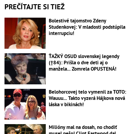
PREČÍTAJTE SI TIEŽ
Bolestivé tajomstvo Zdeny
Studenkovej: V mladosti podstúpila
interrupciu!
ŤAŽKÝ OSUD slovenskej legendy
(†84): Prišla o dve deti aj o
manžela... Zomrela OPUSTENÁ!
Belohorcovej telo vymenil za TOTO:
Wauuu... Takto vyzerá Hájkova nová
láska v bikinách!
Milióny mal na dosah, no chodiť
musel pešo! Clint Eastwood dal