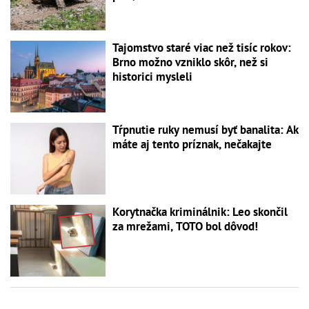
Tajomstvo staré viac než tisíc rokov:
Brno možno vzniklo skôr, než si
historici mysleli
Tŕpnutie ruky nemusí byť banalita: Ak
máte aj tento príznak, nečakajte
Korytnačka kriminálnik: Leo skončil
za mrežami, TOTO bol dôvod!