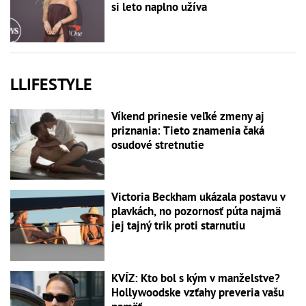
si leto naplno užíva
LLIFESTYLE
Víkend prinesie veľké zmeny aj
priznania: Tieto znamenia čaká
osudové stretnutie
Victoria Beckham ukázala postavu v
plavkách, no pozornosť púta najmä
jej tajný trik proti starnutiu
KVÍZ: Kto bol s kým v manželstve?
Hollywoodske vzťahy preveria vašu