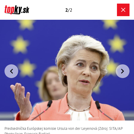
2
/2
Predsedníčka Európskej komisie Ursula von der Leyenová (Zdroj: SITA/AP
Photo/Jean-Francois Badias)