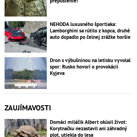
prepustenie!
NEHODA luxusného športiaka:
Lamborghini sa rútilo z kopca, druhé
auto dopadlo po čelnej zrážke horšie
Dron s výbušninou na letisku vyvolal
spor: Rusko hovorí o provokácii
Kyjeva
ZAUJÍMAVOSTI
Domáci miláčik Albert okúsil život:
Korytnačku nezastavil ani záhradný
plot, utiekla do lesa