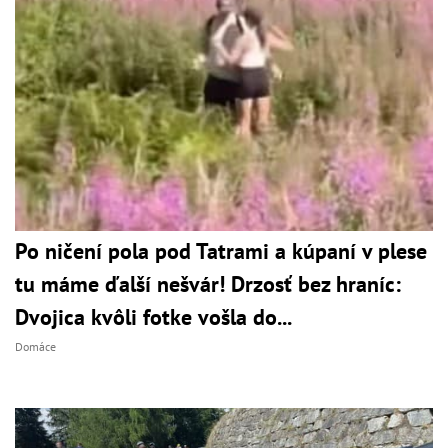
Po ničení pola pod Tatrami a kúpaní v plese
tu máme ďalší nešvár! Drzosť bez hraníc:
Dvojica kvôli fotke vošla do...
Domáce